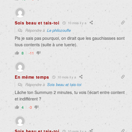
Sois beau et tais-toi
10 mois il y a
Répondre à
Le philozouffe
Pis je sais pas pourquoi, on dirait que les gauchiasses sont
tous contents (suite à une tuerie).
8
-11
En même temps
10 mois il y a
Répondre à
Sois beau et tais-toi
Lâche ton Summum 2 minutes, t
u vois l’écart entre content
et indifférent ?
4
-3
Sois beau et tais-toi
10 mois il y a