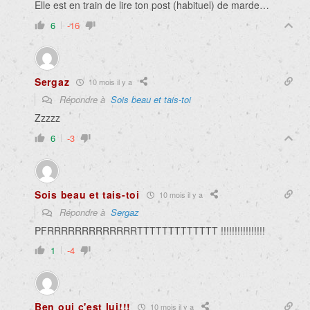
Elle est en train de lire ton post (habituel) de marde…
6
-16
Sergaz
10 mois il y a
Répondre à
Sois beau et tais-toi
Zzzzz
6
-3
Sois beau et tais-toi
10 mois il y a
Répondre à
Sergaz
PFRRRRRRRRRRRRRTTTTTTTTTTTTT !!!!!!!!!!!!!!!!
1
-4
Ben oui c'est lui!!!
10 mois il y a