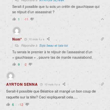
Serait-il possible que tu sois un crétin de gauchiasse qui
se réjouit d’un assassinat ?
1
-11
Nom*
10 mois il y a
Répondre à
Sois beau et tais-toi
Tu serais le premier à te réjouir de l’assassinat d’un
« gauchiasse » , pauvre tas de marde nauséabond.
9
-2
AYRTON SENNA
10 mois il y a
Serait-il possible que Béatrice ait mangé un bon coup de
raquette sur la tête? Ceci expliquerait cela….
6
-12