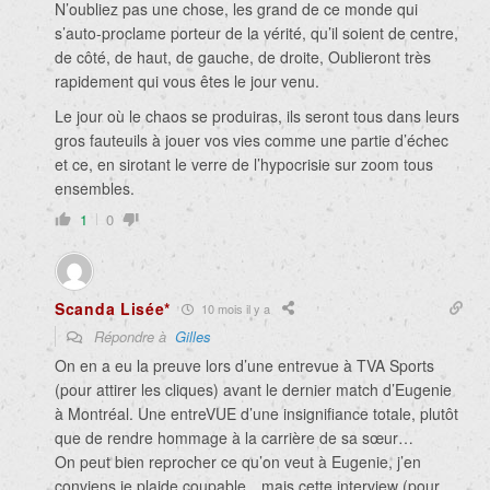
N’oubliez pas une chose, les grand de ce monde qui
s’auto-proclame porteur de la vérité, qu’il soient de centre,
de côté, de haut, de gauche, de droite, Oublieront très
rapidement qui vous êtes le jour venu.
Le jour où le chaos se produiras, ils seront tous dans leurs
gros fauteuils à jouer vos vies comme une partie d’échec
et ce, en sirotant le verre de l’hypocrisie sur zoom tous
ensembles.
1
0
Scanda Lisée*
10 mois il y a
Répondre à
Gilles
On en a eu la preuve lors d’une entrevue à TVA Sports
(pour attirer les cliques) avant le dernier match d’Eugenie
à Montréal. Une entreVUE d’une insignifiance totale, plutôt
que de rendre hommage à la carrière de sa sœur…
On peut bien reprocher ce qu’on veut à Eugenie, j’en
conviens je plaide coupable…mais cette interview (pour