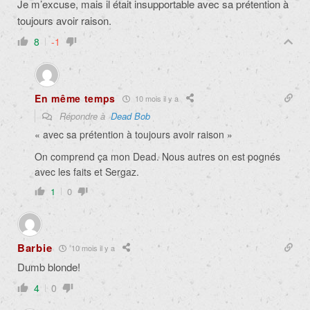
Je m’excuse, mais il était insupportable avec sa prétention à
toujours avoir raison.
8
-1
En même temps
10 mois il y a
Répondre à
Dead Bob
«
avec sa prétention à toujours avoir raison »
On comprend ça mon Dead. Nous autres on est pognés
avec les faits et Sergaz.
1
0
Barbie
10 mois il y a
Dumb blonde!
4
0