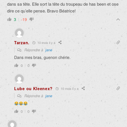
dans sa tête. Elle sort la tête du troupeau de has been et ose
dire ce qu’elle pense. Bravo Béatrice!
3
-19
Tarzan.
10 mois il y a
Répondre à
jane
Dans mes bras, guenon chérie.
0
0
Lube ou Kleenex?
10 mois il y a
Répondre à
jane
0
0