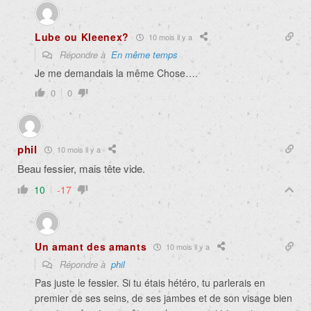
Lube ou Kleenex?
10 mois il y a
Répondre à
En même temps
Je me demandais la même Chose….
0
0
phil
10 mois il y a
Beau fessier, mais tête vide.
10
-17
Un amant des amants
10 mois il y a
Répondre à
phil
Pas juste le fessier. Si tu étais hétéro, tu parlerais en
premier de ses seins, de ses jambes et de son visage bien