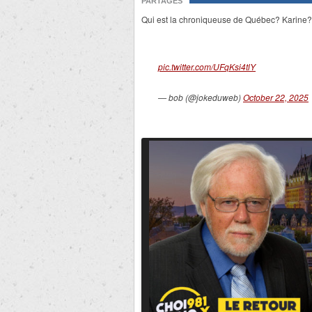
PARTAGES
Qui est la chroniqueuse de Québec? Karine?
pic.twitter.com/UFqKsi4tlY
— bob (@jokeduweb)
October 22, 2025