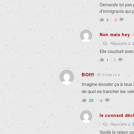
Demande toi pas p
d’immigrants qui p
2
-5
Non mais hey
Répondre à
Elle couchait avec
1
0
BOfff
9 mois il y a
Imagine écouter ça à tous l
de quoi se trancher les vei
35
-4
le connard déc
Répondre à
Vooilà la raison p