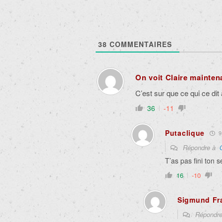
38
COMMENTAIRES
On voit Claire mainten
C’est sur que ce qui ce dit
36
-11
Putaclique
9 
Répondre à
T’as pas fini ton s
16
-10
Sigmund Fr
Répondr