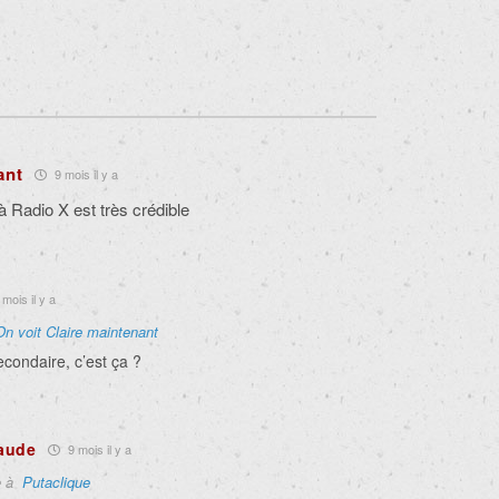
ant
9 mois il y a
 à Radio X est très crédible
mois il y a
On voit Claire maintenant
econdaire, c’est ça ?
aude
9 mois il y a
e à
Putaclique