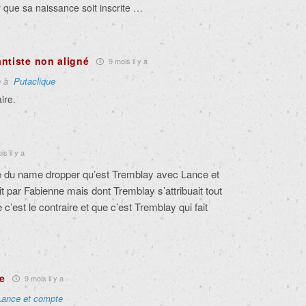
que sa naissance soit inscrite …
ntiste non aligné
9 mois il y a
e à
Putaclique
ire.
s il y a
ue du name dropper qu’est Tremblay avec Lance et
it par Fabienne mais dont Tremblay s’attribuait tout
e c’est le contraire et que c’est Tremblay qui fait
e
9 mois il y a
Lance et compte