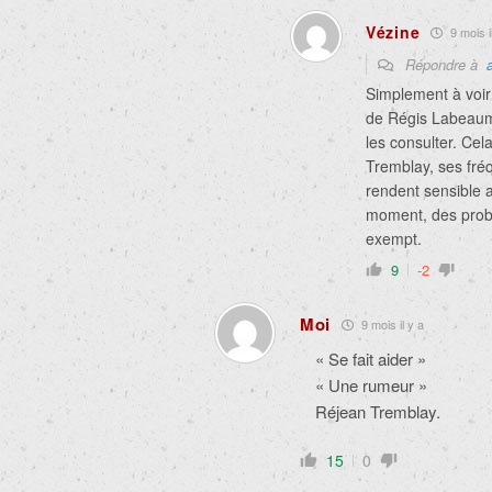
Vézine
9 mois i
Répondre à
Simplement à voir 
de Régis Labeaume
les consulter. Cel
Tremblay, ses fréq
rendent sensible a
moment, des probl
exempt.
9
-2
Moi
9 mois il y a
« Se fait aider »
« Une rumeur »
Réjean Tremblay.
15
0