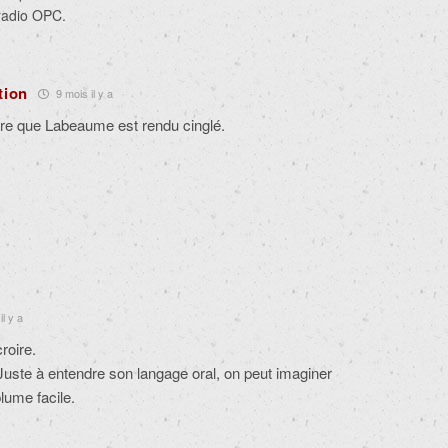
 radio OPC.
tion
9 mois il y a
 dire que Labeaume est rendu cinglé.
l y a
roire.
uste à entendre son langage oral, on peut imaginer
plume facile.