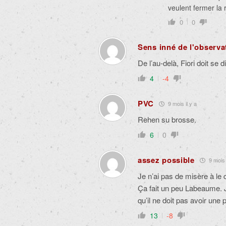
veulent fermer la
0
0
Sens inné de l'observa
De l’au-delà, Fiori doit se
4
-4
PVC
9 mois il y a
Rehen su brosse.
6
0
assez possible
9 mois i
Je n’ai pas de misère à le c
Ça fait un peu Labeaume. J
qu’il ne doit pas avoir une 
13
-8