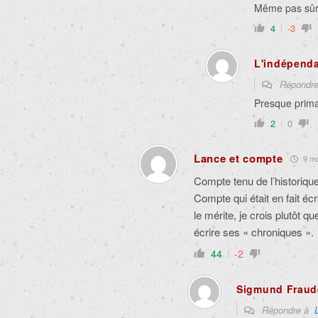
Même pas sûr 
4
-3
L'indépenda
Répondr
Presque prima
2
0
Lance et compte
9 moi
Compte tenu de l’historiq
Compte qui était en fait écr
le mérite, je crois plutôt qu
écrire ses « chroniques ».
44
-2
Sigmund Fraud
Répondre à