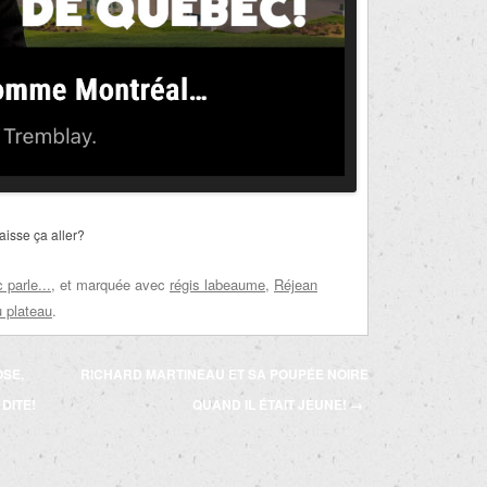
aisse ça aller?
parle...
, et marquée avec
régis labeaume
,
Réjean
u plateau
.
OSE,
RICHARD MARTINEAU ET SA POUPÉE NOIRE
 DITE!
QUAND IL ÉTAIT JEUNE!
→