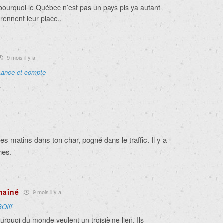
ourquoi le Québec n’est pas un pays pis ya autant
rennent leur place..
9 mois il y a
Lance et compte
.
es matins dans ton char, pogné dans le traffic. Il y a
nes.
haîné
9 mois il y a
BOfff
ourquoi du monde veulent un troisième lien. Ils