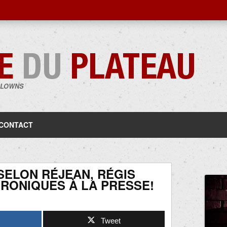
CLOWNS
Aller
au
contenu
CONTACT
SELON RÉJEAN, RÉGIS
HRONIQUES À LA PRESSE!
Tweet