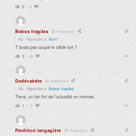
2
0
Bobos fragiles
9 mois il y a
Répondre à
Nom*
T’avais pas coupé le câble toé ?
3
-3
Dodécaèdre
9 mois il y a
Répondre à
Bobos fragiles
Tiens, un fan fini de l’actualité en mémés.
1
-1
Perdition langagière
9 mois il y a