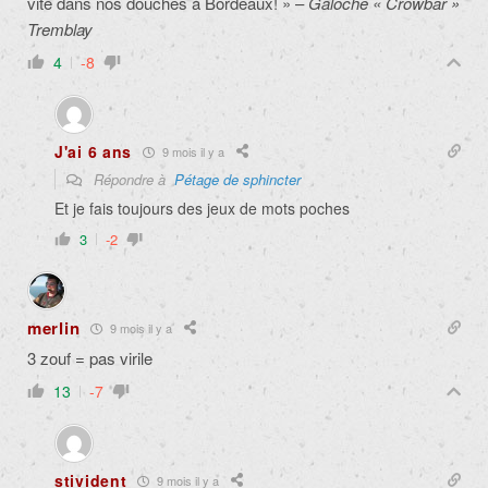
vite dans nos douches à Bordeaux! » –
Galoche « Crowbar »
Tremblay
4
-8
J'ai 6 ans
9 mois il y a
Répondre à
Pétage de sphincter
Et je fais toujours des jeux de mots poches
3
-2
merlin
9 mois il y a
3 zouf = pas virile
13
-7
stivident
9 mois il y a