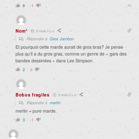
8
-1
Nom*
9 mois il y a
Répondre à
Gros Jambon
Et pourquoi cette marde aurait de gros bras? Je pense
plus qu’il a du gros gras, comme un genre de « gars des
bandes dessinées » dans Les Simpson.
2
0
Bobos fragiles
9 mois il y a
Répondre à
merlin
merlin = pure marde.
3
-1