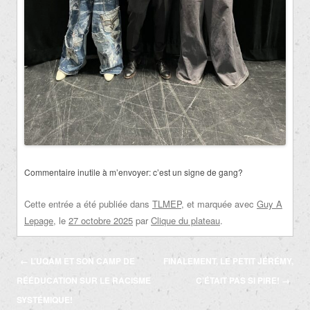
Commentaire inutile à m’envoyer: c’est un signe de gang?
Cette entrée a été publiée dans
TLMEP
, et marquée avec
Guy A
Lepage
, le
27 octobre 2025
par
Clique du plateau
.
Navigation
←
L’UQAM ET SON CAMP DE
FINALEMENT, LE PETIT JÉRÉMY,
des
RÉÉDUCATION SUR LE RACISME
C’ÉTAIT PAS SI PIRE!
→
articles
SYSTÉMIQUE!