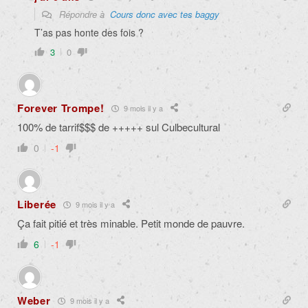
Répondre à
Cours donc avec tes baggy
T’as pas honte des fois ?
3
0
Forever Trompe!
9 mois il y a
100% de tarrif$$$ de +++++ sul Culbecultural
0
-1
Liberée
9 mois il y a
Ça fait pitié et très minable. Petit monde de pauvre.
6
-1
Weber
9 mois il y a