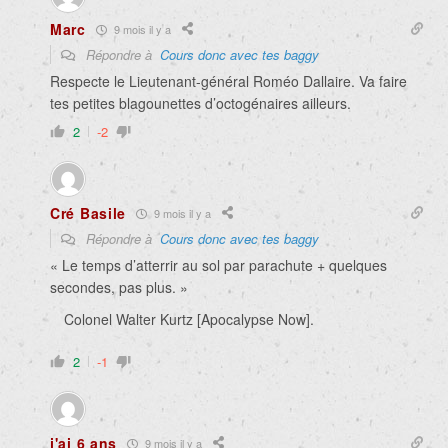
Marc
9 mois il y a
Répondre à
Cours donc avec tes baggy
Respecte le Lieutenant-général Roméo Dallaire. Va faire
tes petites blagounettes d’octogénaires ailleurs.
2
-2
Cré Basile
9 mois il y a
Répondre à
Cours donc avec tes baggy
« Le temps d’atterrir au sol par parachute + quelques
secondes, pas plus. »
Colonel Walter Kurtz [Apocalypse Now].
2
-1
j'ai 6 ans
9 mois il y a