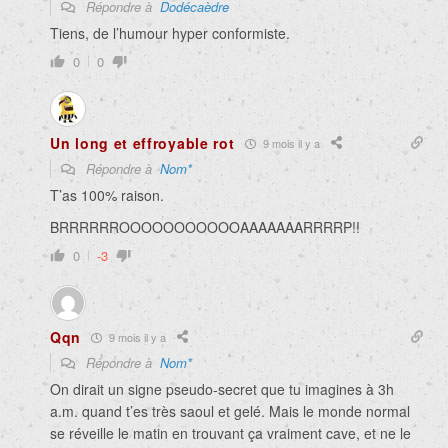
Répondre à
Dodécaèdre
Tiens, de l’humour hyper conformiste.
0
0
Un long et effroyable rot
9 mois il y a
Répondre à
Nom*
T’as 100% raison.
BRRRRRROOOOOOOOOOOAAAAAAARRRRP!!
0
-3
Qqn
9 mois il y a
Répondre à
Nom*
On dirait un signe pseudo-secret que tu imagines à 3h
a.m. quand t’es très saoul et gelé. Mais le monde normal
se réveille le matin en trouvant ça vraiment cave, et ne le