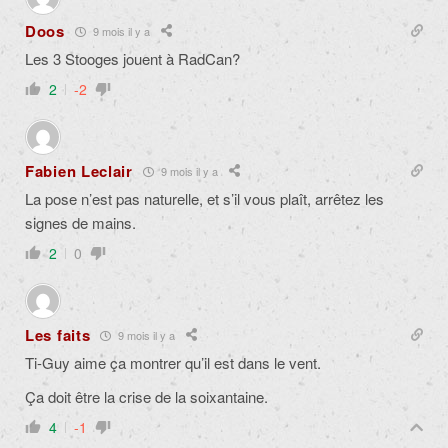
Doos
9 mois il y a
Les 3 Stooges jouent à RadCan?
2
-2
Fabien Leclair
9 mois il y a
La pose n’est pas naturelle, et s’il vous plaît, arrêtez les
signes de mains.
2
0
Les faits
9 mois il y a
Ti-Guy aime ça montrer qu’il est dans le vent.
Ça doit être la crise de la soixantaine.
4
-1