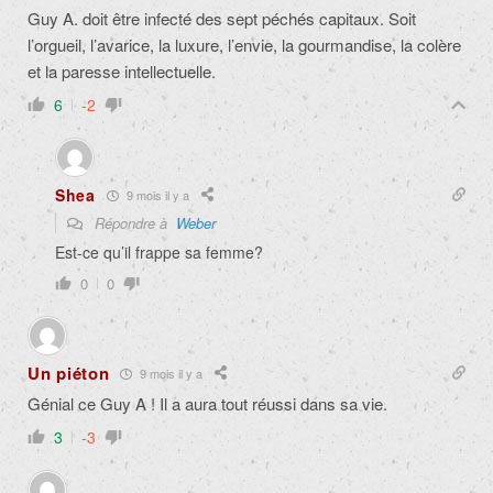
Guy A. doit être infecté des sept péchés capitaux. Soit
l’orgueil, l’avarice, la luxure, l’envie, la gourmandise, la colère
et la paresse
intellectuelle.
6
-2
Shea
9 mois il y a
Répondre à
Weber
Est-ce qu’il frappe sa femme?
0
0
Un piéton
9 mois il y a
Génial ce Guy A ! Il a aura tout réussi dans sa vie.
3
-3