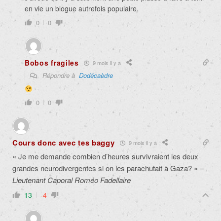
en vie un blogue autrefois populaire.
0
0
Bobos fragiles
9 mois il y a
Répondre à
Dodécaèdre
0
0
Cours donc avec tes baggy
9 mois il y a
« Je me demande combien d’heures survivraient les deux
grandes neurodivergentes si on les parachutait à Gaza? » –
Lieutenant Caporal Roméo Fadellaire
13
-4