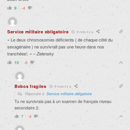
9
-4
Service militaire obligatoire
9 mois il y a
« Le deux chromosomes déficients ( de chaque côté du
sexagénaire ) ne survivrait pas une heure dans nos
tranchées!. » –
Zelensky
10
-6
Bobos fragiles
9 mois il y a
Répondre à
Service militaire obligatoire
Tu ne survivrais pas à un examen de français niveau
secondaire 2.
7
-8