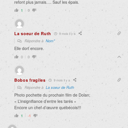
refont plus jamais…. Sauf les épais.
1
0
La soeur de Ruth
9 mois il y a
Répondre à
Nom*
Elle dort encore.
0
0
Bobos fragiles
9 mois il y a
Répondre à
La soeur de Ruth
Photo pochette du prochain film de Dolan;
« L’insignifiance d’entre les tarés »
Encore un chef-d’œuvre québécois!!!
1
-1