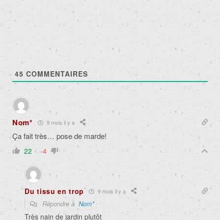
45
COMMENTAIRES
Nom*
9 mois il y a
Ça fait très… pose de marde!
22
-4
Du tissu en trop
9 mois il y a
Répondre à
Nom*
Très nain de jardin plutôt