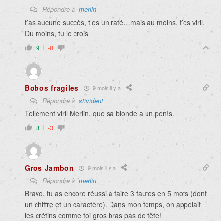
Répondre à
merlin
t’as aucune succès, t’es un raté…mais au moins, t’es viril.
Du moins, tu le crois
9
-8
Bobos fragiles
9 mois il y a
Répondre à
stivident
Tellement viril Merlin, que sa blonde a un pen!s.
8
-3
Gros Jambon
9 mois il y a
Répondre à
merlin
Bravo, tu as encore réussi à faire 3 fautes en 5 mots (dont
un chiffre et un caractère). Dans mon temps, on appelait
les crétins comme toi gros bras pas de tête!