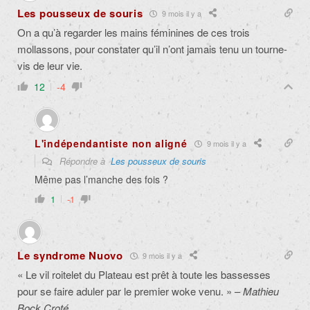
Les pousseux de souris
9 mois il y a
On a qu’à regarder les mains féminines de ces trois
mollassons, pour constater qu’il n’ont jamais tenu un tourne-
vis de leur vie.
12
-4
L'indépendantiste non aligné
9 mois il y a
Répondre à
Les pousseux de souris
Même pas l’manche des fois ?
1
-1
Le syndrome Nuovo
9 mois il y a
« Le vil roitelet du Plateau est prêt à toute les bassesses
pour se faire aduler par le premier woke venu. » –
Mathieu
Bock Croté