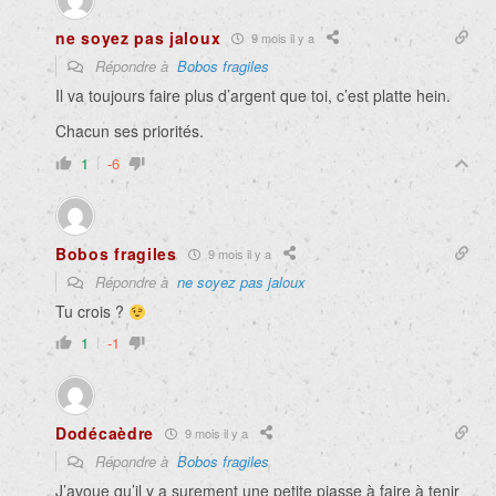
ne soyez pas jaloux
9 mois il y a
Répondre à
Bobos fragiles
Il va toujours faire plus d’argent que toi, c’est platte hein.
Chacun ses priorités.
1
-6
Bobos fragiles
9 mois il y a
Répondre à
ne soyez pas jaloux
Tu crois ?
1
-1
Dodécaèdre
9 mois il y a
Répondre à
Bobos fragiles
J’avoue qu’il y a surement une petite piasse à faire à tenir