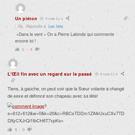
Un piéton
9 mois il y a
Répondre à
Les faits
»Dans le vent » On a Pierre Lalonde qui commente
encore ici !
0
-1
L'Œil fin avec un regard sur le passé
9 mois il y a
Tiens, à gauche, on peut voir que la Sœur volante a changé
de sexe et défoncé son chapeau avec sa tête!
?
s=612×612&w=0&k=20&c=RBCsTDDm1ZAlkUxuCXv7TD
DXyCXJrQi1IbCH6T7xpKo=
1
0