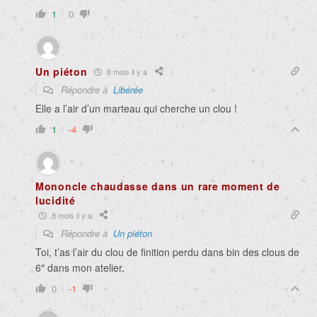
1
0
Un piéton
8 mois il y a
Répondre à
Libérée
Elle a l’air d’un marteau qui cherche un clou !
1
-4
Mononcle chaudasse dans un rare moment de
lucidité
8 mois il y a
Répondre à
Un piéton
Toi, t’as l’air du clou de finition perdu dans bin des clous de
6″ dans mon atelier.
0
-1