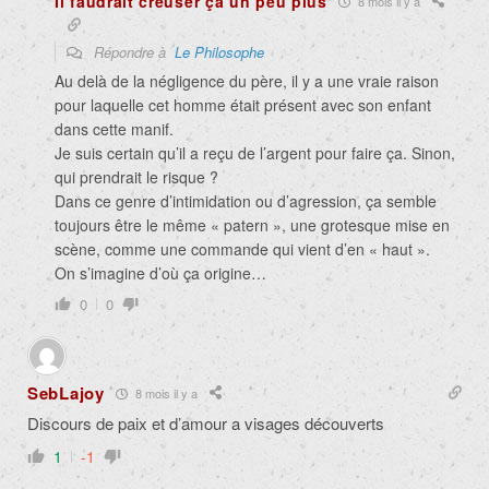
Il faudrait creuser ça un peu plus
8 mois il y a
Répondre à
Le Philosophe
Au delà de la négligence du père, il y a une vraie raison
pour laquelle cet homme était présent avec son enfant
dans cette manif.
Je suis certain qu’il a reçu de l’argent pour faire ça. Sinon,
qui prendrait le risque ?
Dans ce genre d’intimidation ou d’agression, ça semble
toujours être le même « patern », une grotesque mise en
scène, comme une commande qui vient d’en « haut ».
On s’imagine d’où ça origine…
0
0
SebLajoy
8 mois il y a
Discours de paix et d’amour a visages découverts
1
-1