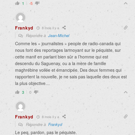
1
-5
Frankyd
8 mois il y a
Répondre à
Jean-Michel
Comme les « journalistes » people de radio-canada qui
nous font des reportages larmoyant sur le péquiste, sur
cette manif en parlant bien sûr a l’homme qui est
descendu du Saguenay, ou a la mère de famille
maghrébine voilée et émancipée. Des deux femmes qui
rapportent la nouvelle, je ne sais pas laquelle des deux est
la plus objective…
3
0
Frankyd
8 mois il y a
Répondre à
Frankyd
Le peq, pardon, pas le péquiste.