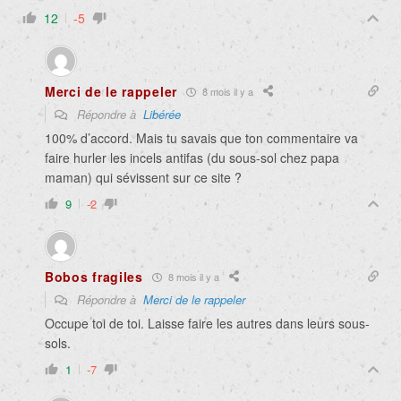
12
-5
Merci de le rappeler
8 mois il y a
Répondre à
Libérée
100% d’accord. Mais tu savais que ton commentaire va
faire hurler les incels antifas (du sous-sol chez papa
maman) qui sévissent sur ce site ?
9
-2
Bobos fragiles
8 mois il y a
Répondre à
Merci de le rappeler
Occupe toi de toi. Laisse faire les autres dans leurs sous-
sols.
1
-7