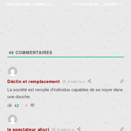
des
DES MORONS COMME ÇA!
TV À CAUSE DE… TRUMP?
→
articles
46
COMMENTAIRES
Déclin et remplacement
8 mois il y a
La société est remplie d’individus capables de se noyer dans
une douche.
42
-1
le spectateur ahuri
8 mois il y a