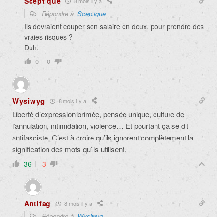
Sceptique
8 mois il y a
Répondre à
Sceptique
Ils devraient couper son salaire en deux, pour prendre des
vraies risques ?
Duh.
0
0
Wysiwyg
8 mois il y a
Liberté d’expression brimée, pensée unique, culture de
l’annulation, intimidation, violence… Et pourtant ça se dit
antifasciste. C’est à croire qu’ils ignorent complètement la
signification des mots qu’ils utilisent.
36
-3
Antifag
8 mois il y a
Répondre à
Wysiwyg