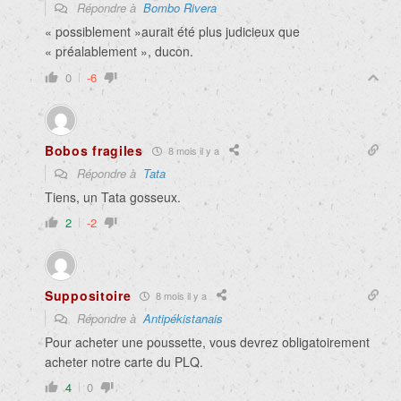
Répondre à
Bombo Rivera
« possiblement »aurait été plus judicieux que
« préalablement », ducon.
0
-6
Bobos fragiles
8 mois il y a
Répondre à
Tata
Tiens, un Tata gosseux.
2
-2
Suppositoire
8 mois il y a
Répondre à
Antipékistanais
Pour acheter une poussette, vous devrez obligatoirement
acheter notre carte du PLQ.
4
0