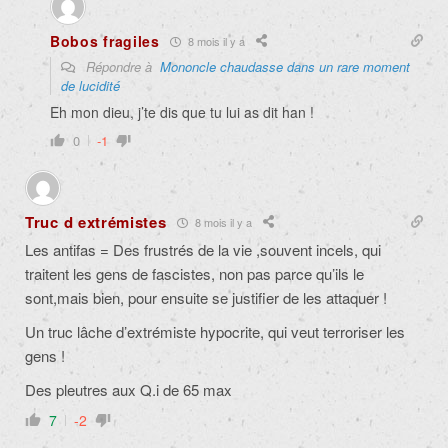
Bobos fragiles
8 mois il y a
Répondre à
Mononcle chaudasse dans un rare moment
de lucidité
Eh mon dieu, j’te dis que tu lui as dit han !
0
-1
Truc d extrémistes
8 mois il y a
Les antifas = Des frustrés de la vie ,souvent incels, qui
traitent les gens de fascistes, non pas parce qu’ils le
sont,mais bien, pour ensuite se justifier de les attaquer !
Un truc lâche d’extrémiste hypocrite, qui veut terroriser les
gens !
Des pleutres aux Q.i de 65 max
7
-2