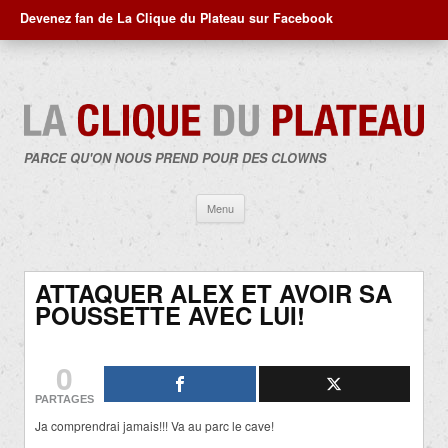
Devenez fan de La Clique du Plateau sur Facebook
PARCE QU'ON NOUS PREND POUR DES CLOWNS
Aller
Menu
au
contenu
ATTAQUER ALEX ET AVOIR SA
POUSSETTE AVEC LUI!
0
PARTAGES
Ja comprendrai jamais!!! Va au parc le cave!