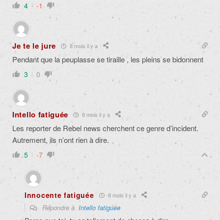
4
-1
Je te le jure
8 mois il y a
Pendant que la peuplasse se tiraille , les pleins se bidonnent
3
0
Intello fatiguée
8 mois il y a
Les reporter de Rebel news cherchent ce genre d’incident.
Autrement, ils n’ont rien à dire.
5
-7
Innocente fatiguée
8 mois il y a
Répondre à
Intello fatiguée