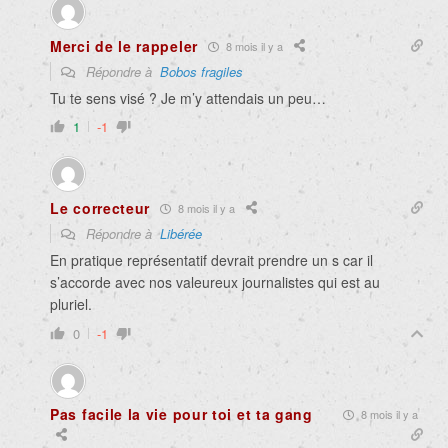
Merci de le rappeler
8 mois il y a
Répondre à
Bobos fragiles
Tu te sens visé ? Je m’y attendais un peu…
1
-1
Le correcteur
8 mois il y a
Répondre à
Libérée
En pratique représentatif devrait prendre un s car il
s’accorde avec nos valeureux journalistes qui est au
pluriel.
0
-1
Pas facile la vie pour toi et ta gang
8 mois il y a