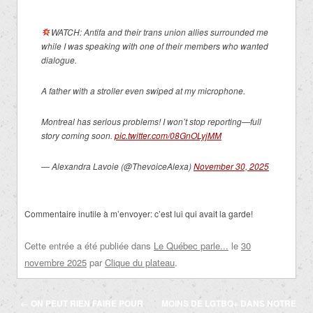
WATCH: Antifa and their trans union allies surrounded me
while I was speaking with one of their members who wanted
dialogue.
A father with a stroller even swiped at my microphone.
Montreal has serious problems! I won’t stop reporting—full
story coming soon.
pic.twitter.com/08GnOLyjMM
— Alexandra Lavoie (@ThevoiceAlexa)
November 30, 2025
Commentaire inutile à m’envoyer: c’est lui qui avait la garde!
Cette entrée a été publiée dans
Le Québec parle...
le
30
novembre 2025
par
Clique du plateau
.
Navigation
←
ON PEUT RIEN FAIRE POUR
MOINS DE LGTBQ+ DANS NOTRE