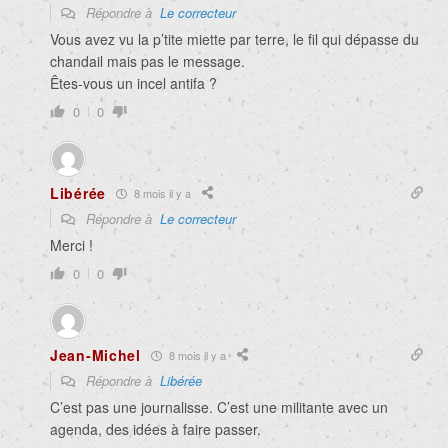
Répondre à
Le correcteur
Vous avez vu la p’tite miette par terre, le fil qui dépasse du
chandail mais pas le message.
Êtes-vous un incel antifa ?
0
0
Libérée
8 mois il y a
Répondre à
Le correcteur
Merci !
0
0
Jean-Michel
8 mois il y a
Répondre à
Libérée
C’est pas une journalisse. C’est une militante avec un
agenda, des idées à faire passer.