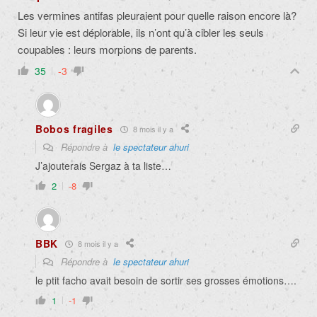
Les vermines antifas pleuraient pour quelle raison encore là?
Si leur vie est déplorable, ils n’ont qu’à cibler les seuls
coupables : leurs morpions de parents.
35
-3
Bobos fragiles
8 mois il y a
Répondre à
le spectateur ahuri
J’ajouterais Sergaz à ta liste…
2
-8
BBK
8 mois il y a
Répondre à
le spectateur ahuri
le ptit facho avait besoin de sortir ses grosses émotions….
1
-1