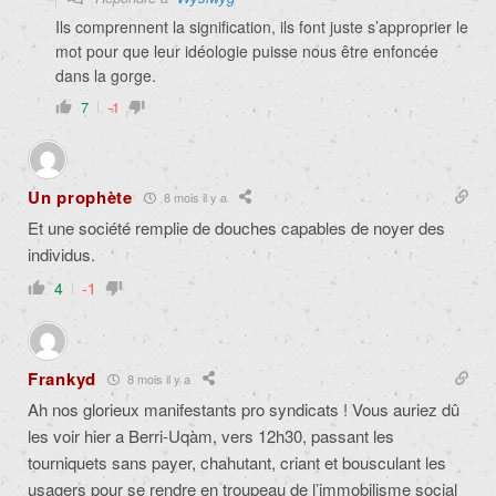
Ils comprennent la signification, ils font juste s’approprier le
mot pour que leur idéologie puisse nous être enfoncée
dans la gorge.
7
-1
Un prophète
8 mois il y a
Et une société remplie de douches capables de noyer des
individus.
4
-1
Frankyd
8 mois il y a
Ah nos glorieux manifestants pro syndicats ! Vous auriez dû
les voir hier a Berri-Uqàm, vers 12h30, passant les
tourniquets sans payer, chahutant, criant et bousculant les
usagers pour se rendre en troupeau de l’immobilisme social