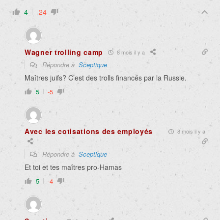
4
-24
Wagner trolling camp
8 mois il y a
Répondre à
Sceptique
Maîtres juifs? C’est des trolls financés par la Russie.
5
-5
Avec les cotisations des employés
8 mois il y a
Répondre à
Sceptique
Et toi et tes maîtres pro-Hamas
5
-4