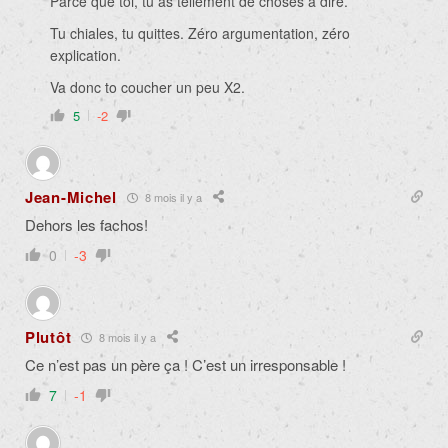
Parce que toi, tu as tellement de choses à dire.
Tu chiales, tu quittes. Zéro argumentation, zéro
explication.
Va donc to coucher un peu X2.
5
-2
Jean-Michel
8 mois il y a
Dehors les fachos!
0
-3
Plutôt
8 mois il y a
Ce n’est pas un père ça ! C’est un irresponsable !
7
-1