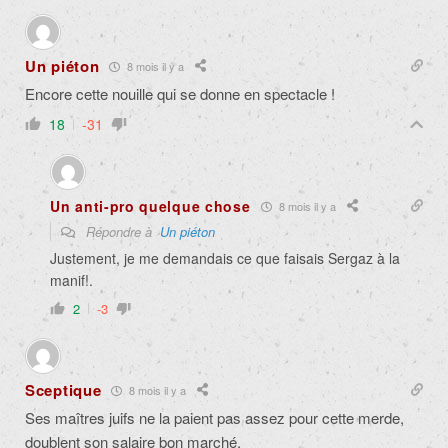
Un piéton
8 mois il y a
Encore cette nouille qui se donne en spectacle !
18
-31
Un anti-pro quelque chose
8 mois il y a
Répondre à
Un piéton
Justement, je me demandais ce que faisais Sergaz à la
manif!.
2
-3
Sceptique
8 mois il y a
Ses maîtres juifs ne la paient pas assez pour cette merde,
doublent son salaire bon marché.