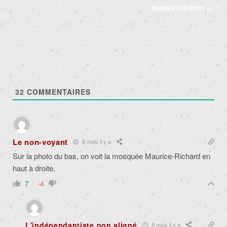
articles
MANIFESTATION?
→
32
COMMENTAIRES
Le non-voyant
8 mois il y a
Sur la photo du bas, on voit la mosquée Maurice-Richard en
haut à droite.
7
-4
L'indépendantiste non aligné
8 mois il y a