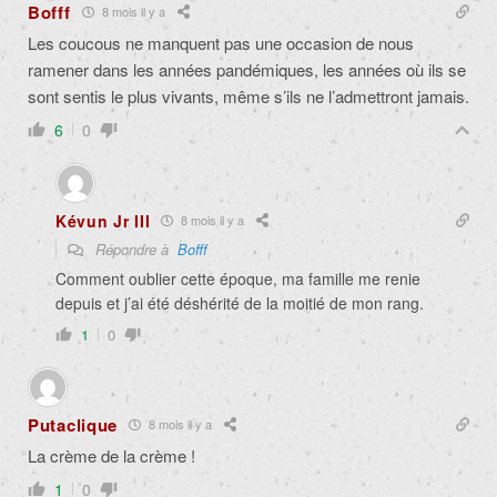
Bofff
8 mois il y a
Les coucous ne manquent pas une occasion de nous
ramener dans les années pandémiques, les années où ils se
sont sentis le plus vivants, même s’ils ne l’admettront jamais.
6
0
Kévun Jr III
8 mois il y a
Répondre à
Bofff
Comment oublier cette époque, ma famille me renie
depuis et j’ai été déshérité de la moitié de mon rang.
1
0
Putaclique
8 mois il y a
La crème de la crème !
1
0