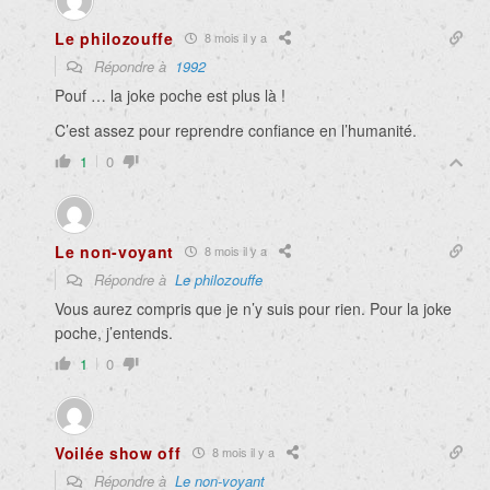
Le philozouffe
8 mois il y a
Répondre à
1992
Pouf … la joke poche est plus là !
C’est assez pour reprendre confiance en l’humanité.
1
0
Le non-voyant
8 mois il y a
Répondre à
Le philozouffe
Vous aurez compris que je n’y suis pour rien. Pour la joke
poche, j’entends.
1
0
Voilée show off
8 mois il y a
Répondre à
Le non-voyant