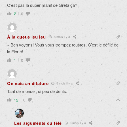
C’est pas la super manif de Greta ça?
2
0
À la queue leu leu
8 mois il y a
« Ben voyons! Vous vous trompez toustes. C’est le défilé de
la Fierté!
1
0
On nais an ditature
8 mois il y a
Tant de monde , si peu de dents.
12
0
Les arguments du fêlé
8 mois il y a