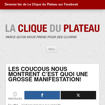
Devenez fan de La Clique du Plateau sur Facebook
PARCE QU'ON NOUS PREND POUR DES CLOWNS
Aller
Menu
au
contenu
LES COUCOUS NOUS
MONTRENT C’EST QUOI UNE
GROSSE MANIFESTATION!
0
PARTAGES
En effet… c’est pas mal plus que samedi!