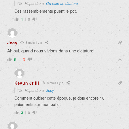
Répondre à
On nais an ditature
Ces rassemblements puent le pot.
1
0
Joey
8 mois il y a
Ah oui, quand nous vivions dans une dictature!
5
-3
Kévun Jr III
8 mois il y a
Répondre à
Joey
Comment oublier cette époque, je dois encore 18
paiements sur mon patio.
3
0