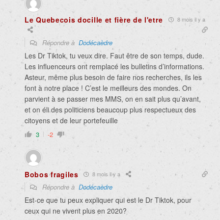
Le Quebecois docille et fière de l'etre
8 mois il y a
Répondre à
Dodécaèdre
Les Dr Tiktok, tu veux dire. Faut être de son temps, dude.
Les influenceurs ont remplacé les bulletins d’informations.
Asteur, même plus besoin de faire nos recherches, ils les
font à notre place ! C’est le meilleurs des mondes. On
parvient à se passer mes MMS, on en sait plus qu’avant,
et on éli des politiciens beaucoup plus respectueux des
citoyens et de leur portefeuille
3
-2
Bobos fragiles
8 mois il y a
Répondre à
Dodécaèdre
Est-ce que tu peux expliquer qui est le Dr Tiktok, pour
ceux qui ne vivent plus en 2020?