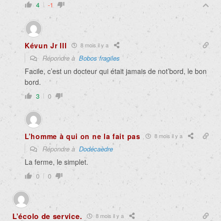
4
-1
Kévun Jr III
8 mois il y a
Répondre à
Bobos fragiles
Facile, c’est un docteur qui était jamais de not’bord, le bon
bord.
3
0
L’homme à qui on ne la fait pas
8 mois il y a
Répondre à
Dodécaèdre
La ferme, le simplet.
0
0
L’écolo de service.
8 mois il y a