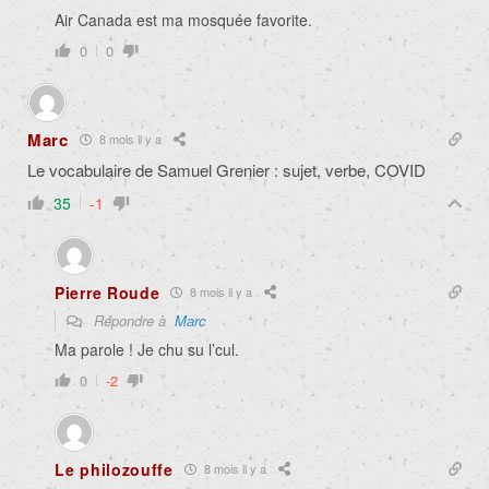
Air Canada est ma mosquée favorite.
0
0
Marc
8 mois il y a
Le vocabulaire de Samuel Grenier : sujet, verbe, COVID
35
-1
Pierre Roude
8 mois il y a
Répondre à
Marc
Ma parole ! Je chu su l’cul.
0
-2
Le philozouffe
8 mois il y a