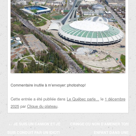
Commentaire inutile à m’envoyer: photoshop!
Cette entrée a été publiée dans
Le Québec parle...
le
1 décembre
2025
par
Clique du plateau
.
Navigation
←
JE SUIS UN CAMION ET JE
CRINGE OU NON D’AMENER TON
des
SUIS CONDUIT PAR UN IDIOT!
ENFANT DANS UNE