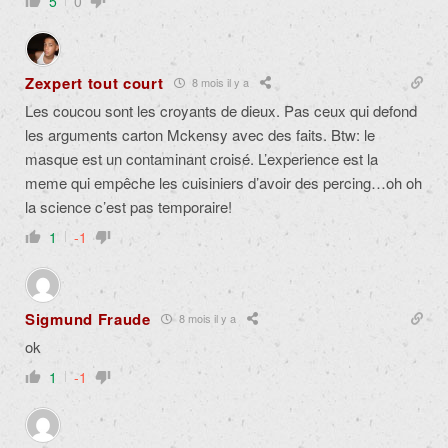
5
0
Zexpert tout court
8 mois il y a
Les coucou sont les croyants de dieux. Pas ceux qui defond
les arguments carton Mckensy avec des faits. Btw: le
masque est un contaminant croisé. L’experience est la
meme qui empêche les cuisiniers d’avoir des percing…oh oh
la science c’est pas temporaire!
1
-1
Sigmund Fraude
8 mois il y a
ok
1
-1