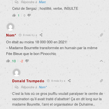
Répondre à
Marc
Celui de Sergaz : hostilité, verbe, INSULTE
1
0
Nom*
8 mois il y a
On était au moins 18 000 000 en 2021!
– Madame Bourrette transformée en humain par la même
Fée Bleue que le bon Pinocchio
10
-2
Donald Trumpedo
8 mois il y a
Répondre à
Nom*
C’est la fois où ce gros joufflu voulait paralyser le centre de
vaccination qu’il avait traité d’abattoir! Ça en dit long sur la
madame Bourette, l’ami et organisateur de Duhaime..