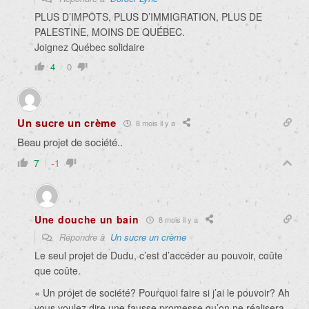
PLUS D’IMPÔTS, PLUS D’IMMIGRATION, PLUS DE
PALESTINE, MOINS DE QUÉBEC.
Joignez Québec solidaire
4
0
Un sucre un crème
8 mois il y a
Beau projet de société..
7
-1
Une douche un bain
8 mois il y a
Répondre à
Un sucre un crème
Le seul projet de Dudu, c’est d’accéder au pouvoir, coûte
que coûte.
« Un projet de société? Pourquoi faire si j’ai le pouvoir? Ah
vous voulez dire une fausse promesse qu’on ne réalisera