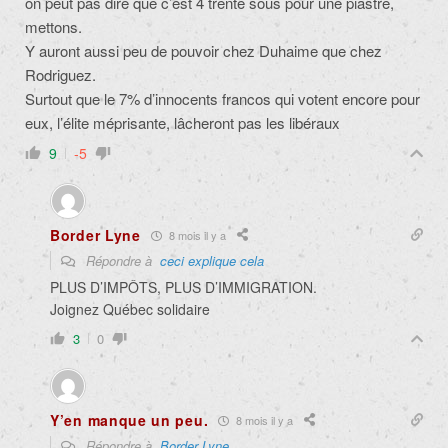
on peut pas dire que c’est 4 trente sous pour une piastre,
mettons.
Y auront aussi peu de pouvoir chez Duhaime que chez
Rodriguez.
Surtout que le 7% d’innocents francos qui votent encore pour
eux, l’élite méprisante, lâcheront pas les libéraux
9
-5
Border Lyne
8 mois il y a
Répondre à
ceci explique cela
PLUS D’IMPÔTS, PLUS D’IMMIGRATION.
Joignez Québec solidaire
3
0
Y’en manque un peu.
8 mois il y a
Répondre à
Border Lyne