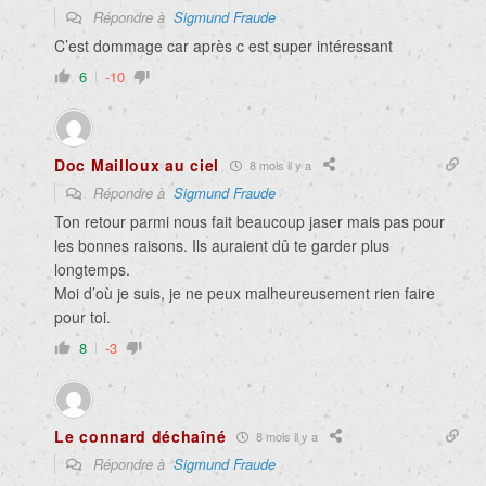
Répondre à
Sigmund Fraude
C’est dommage car après c est super intéressant
6
-10
Doc Mailloux au ciel
8 mois il y a
Répondre à
Sigmund Fraude
Ton retour parmi nous fait beaucoup jaser mais pas pour
les bonnes raisons. Ils auraient dû te garder plus
longtemps.
Moi d’où je suis, je ne peux malheureusement rien faire
pour toi.
8
-3
Le connard déchaîné
8 mois il y a
Répondre à
Sigmund Fraude