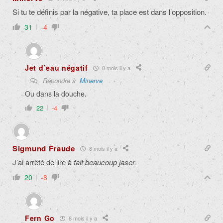
Si tu te définis par la négative, ta place est dans l’opposition.
31
-4
Jet d’eau négatif
8 mois il y a
Répondre à
Minerve
Ou dans la douche.
22
-4
Sigmund Fraude
8 mois il y a
J’ai arrêté de lire à
fait beaucoup jaser
.
20
-8
Fern Go
8 mois il y a