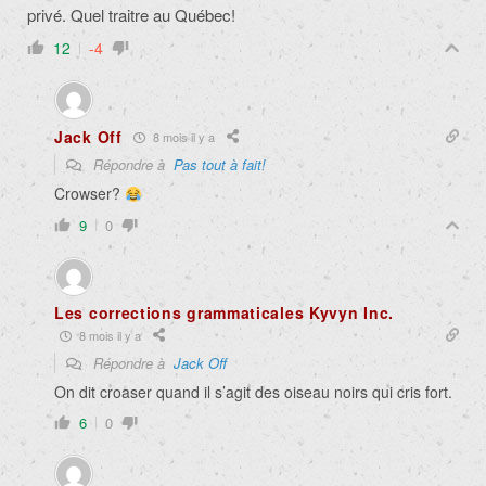
privé. Quel traitre au Québec!
12
-4
Jack Off
8 mois il y a
Répondre à
Pas tout à fait!
Crowser?
9
0
Les corrections grammaticales Kyvyn Inc.
8 mois il y a
Répondre à
Jack Off
On dit croaser quand il s’agit des oiseau noirs qui cris fort.
6
0