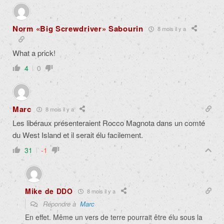
Norm «Big Screwdriver» Sabourin
8 mois il y a
What a prick!
4
0
Marc
8 mois il y a
Les libéraux présenteraient Rocco Magnota dans un comté
du West Island et il serait élu facilement.
31
-1
Mike de DDO
8 mois il y a
Répondre à
Marc
En effet. Même un vers de terre pourrait être élu sous la