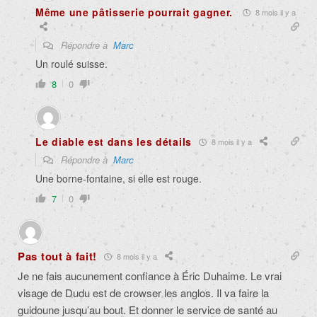
Même une pâtisserie pourrait gagner.
8 mois il y a
Répondre à
Marc
Un roulé suisse.
8
0
Le diable est dans les détails
8 mois il y a
Répondre à
Marc
Une borne-fontaine, si elle est rouge.
7
0
Pas tout à fait!
8 mois il y a
Je ne fais aucunement confiance à Éric Duhaime. Le vrai
visage de Dudu est de crowser les anglos. Il va faire la
guidoune jusqu’au bout. Et donner le service de santé au