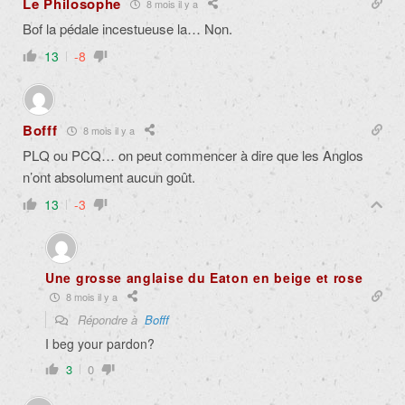
Le Philosophe
8 mois il y a
Bof la pédale incestueuse la… Non.
13
-8
Bofff
8 mois il y a
PLQ ou PCQ… on peut commencer à dire que les Anglos
n’ont absolument aucun goût.
13
-3
Une grosse anglaise du Eaton en beige et rose
8 mois il y a
Répondre à
Bofff
I beg your pardon?
3
0