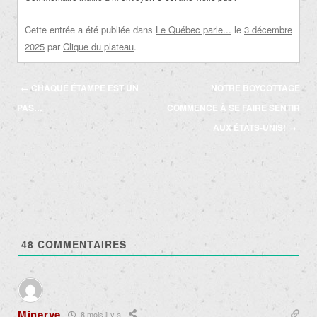
Cette entrée a été publiée dans
Le Québec parle...
le
3 décembre
2025
par
Clique du plateau
.
Navigation
←
CHAQUE ÉTAMPE EST UN
NOTRE BOYCOTTAGE
des
PAS…
COMMENCE À SE FAIRE SENTIR
articles
AUX ÉTATS-UNIS!
→
48
COMMENTAIRES
Minerve
8 mois il y a