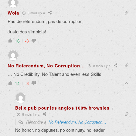
Wola
8 mois il y a
Pas de référendum, pas de corruption,
Juste des simplets!
16
-3
No Referendum, No Corruption…
8 mois il y a
… No Credibility, No Talent and even less Skills.
14
-3
Belle pub pour les anglos 100% brownies
8 mois il y a
Répondre à
No Referendum, No Corruption…
No honor, no deputies, no continuity, no leader.