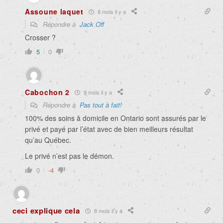
Assoune laquet
8 mois il y a
Répondre à
Jack Off
Crosser ?
5
0
Cabochon 2
8 mois il y a
Répondre à
Pas tout à fait!
100% des soins à domicile en Ontario sont assurés par le
privé et payé par l’état avec de bien meilleurs résultat
qu’au Québec.
Le privé n’est pas le démon.
0
-4
ceci explique cela
8 mois il y a