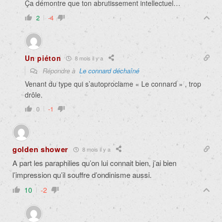
Ça démontre que ton abrutissement intellectuel…
2
-4
Un piéton
8 mois il y a
Répondre à
Le connard déchaîné
Venant du type qui s’autoproclame « Le connard » , trop
drôle.
0
-1
golden shower
8 mois il y a
A part les paraphilies qu’on lui connait bien, j’ai bien
l’impression qu’il souffre d’ondinisme aussi.
10
-2