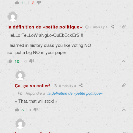
11
-2
la définition de «petite politique»
8 mois il y a
HeLLo FeLLoW aNgLo-QuEbEckErS !!
I learned in history class you like voting NO
so i put a big NO in your paper
10
0
Ça, ça va coller!
8 mois il y a
Répondre à
la définition de «petite politique»
« That, that will stick! »
5
0