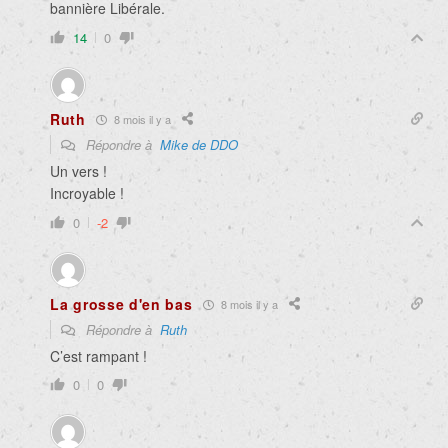
bannière Libérale.
14
0
Ruth
8 mois il y a
Répondre à
Mike de DDO
Un vers !
Incroyable !
0
-2
La grosse d'en bas
8 mois il y a
Répondre à
Ruth
C’est rampant !
0
0