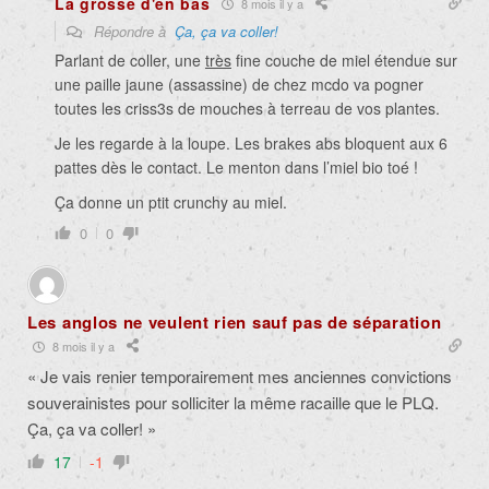
La grosse d'en bas
8 mois il y a
Répondre à
Ça, ça va coller!
Parlant de coller, une
très
fine couche de miel étendue sur
une paille jaune (assassine) de chez mcdo va pogner
toutes les criss3s de mouches à terreau de vos plantes.
Je les regarde à la loupe. Les brakes abs bloquent aux 6
pattes dès le contact. Le menton dans l’miel bio toé !
Ça donne un ptit crunchy au miel.
0
0
Les anglos ne veulent rien sauf pas de séparation
8 mois il y a
« Je vais renier temporairement mes anciennes convictions
souverainistes pour solliciter la même racaille que le PLQ.
Ça, ça va coller! »
17
-1