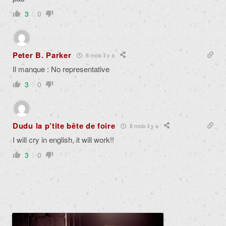
3
0
Peter B. Parker
8 mois il y a
Il manque : No representative
3
0
Dudu la p’tite bête de foire
8 mois il y a
I will cry in english, it will work!!
3
0