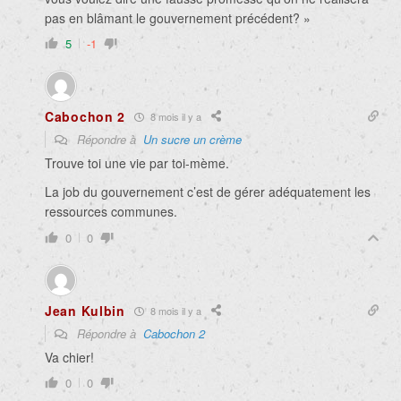
pas en blâmant le gouvernement précédent? »
5
-1
Cabochon 2
8 mois il y a
Répondre à
Un sucre un crème
Trouve toi une vie par toi-mème.
La job du gouvernement c’est de gérer adéquatement les
ressources communes.
0
0
Jean Kulbin
8 mois il y a
Répondre à
Cabochon 2
Va chier!
0
0