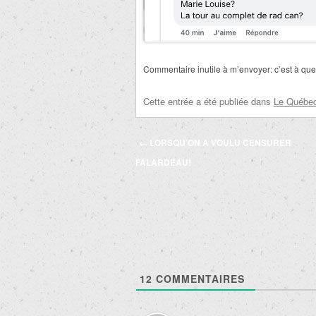
Commentaire inutile à m’envoyer: c’est à que
Cette entrée a été publiée dans
Le Québec 
Navigation
←
LORSQU’ON A VOULU CENSURER
des
FALARDEAU!
articles
12
COMMENTAIRES