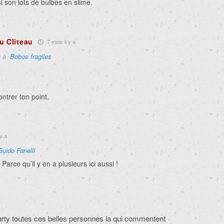
si son lots de bulbes en slime.
u Cliteau
7 mois il y a
e à
Bobos fragiles
ntrer ton point.
y a
Guido Fanelli
Parce qu’il y en a plusieurs ici aussi !
arty toutes ces belles personnes la qui commentent