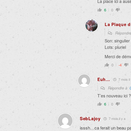
La place ici a aus
6
0
La Plaque d
Répondr
Son: singulier
Lots: pluriel
Merci de démo
0
-4
Euh…
7 mois il 
Répondre à
T’es nouveau ici ? 
6
0
SebLajoy
7 mois il y a
isssh…ca ferait un beau p