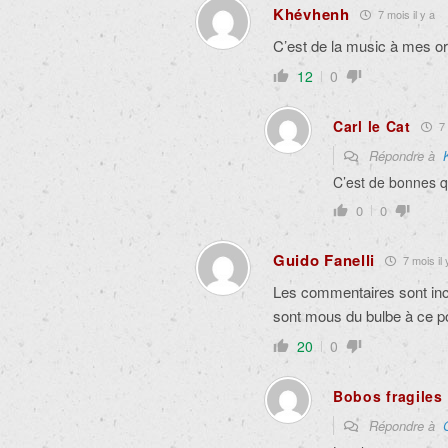
Khévhenh
7 mois il y a
C’est de la music à mes ore
12
0
Carl le Cat
7 
Répondre à
C’est de bonnes q
0
0
Guido Fanelli
7 mois il 
Les commentaires sont incr
sont mous du bulbe à ce po
20
0
Bobos fragiles
Répondre à