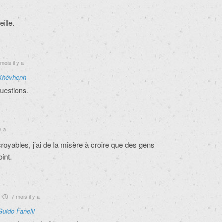
ille.
mois il y a
Khévhenh
uestions.
y a
oyables, j’ai de la misère à croire que des gens
int.
7 mois il y a
Guido Fanelli