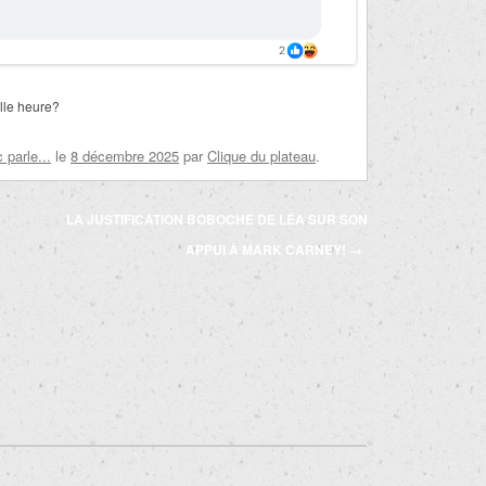
lle heure?
parle...
le
8 décembre 2025
par
Clique du plateau
.
LA JUSTIFICATION BOBOCHE DE LÉA SUR SON
APPUI À MARK CARNEY!
→