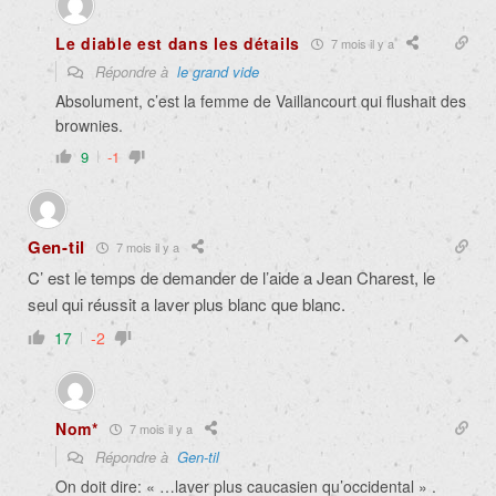
Le diable est dans les détails
7 mois il y a
Répondre à
le grand vide
Absolument, c’est la femme de Vaillancourt qui flushait des
brownies.
9
-1
Gen-til
7 mois il y a
C’ est le temps de demander de l’aide a Jean Charest, le
seul qui réussit a laver plus blanc que blanc.
17
-2
Nom*
7 mois il y a
Répondre à
Gen-til
On doit dire: « …laver plus caucasien qu’occidental » .