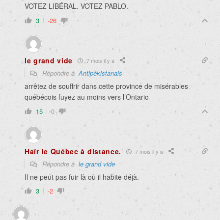
VOTEZ LIBÉRAL. VOTEZ PABLO.
3
-26
le grand vide
7 mois il y a
Répondre à
Antipékistanais
arrêtez de souffrir dans cette province de misérables
québécois fuyez au moins vers l’Ontario
15
0
Haïr le Québec à distance.
7 mois il y a
Répondre à
le grand vide
Il ne peut pas fuir là où il habite déjà.
3
-2