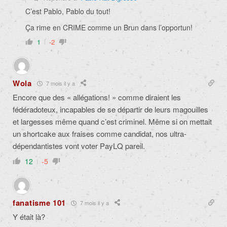
C’est Pablo, Pablo du tout!
Ça rime en CRIME comme un Brun dans l’opportun!
1
-2
Wola
7 mois il y a
Encore que des « allégations! » comme diraient les
fédéradoteux, incapables de se départir de leurs magouilles
et largesses même quand c’est criminel. Même si on mettait
un shortcake aux fraises comme candidat, nos ultra-
dépendantistes vont voter PayLQ pareil.
12
-5
fanatisme 101
7 mois il y a
Y était là?