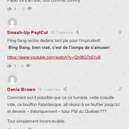
1
-1
Smash-Up PaylCul
7 mois il y a
Fling flang rentre dedans tant pis pour l’imprudent!
Bing Bang, bien visé, c’est de l’temps de s’amuser
!
https://www.youtube.com/watch?v=Qni8Q7o51u8
1
0
Denis Brown
7 mois il y a
Comment est-il possible que ce ce fumiste, cette coquille
vide, ce bouffon Falardesque, ait réussi à se faufiler jusqu’ici
et devenir – théoriquement – futur PM du Québec???
Tout simplement inconcevable.