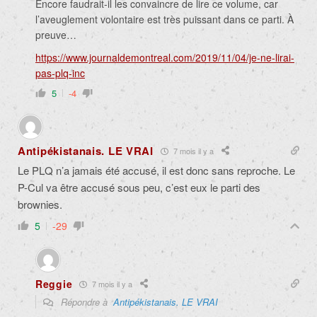
Encore faudrait-il les convaincre de lire ce volume, car
l’aveuglement volontaire est très puissant dans ce parti. À
preuve…
https://www.journaldemontreal.com/2019/11/04/je-ne-lirai-
pas-plq-inc
5
-4
Antipékistanais. LE VRAI
7 mois il y a
Le PLQ n’a jamais été accusé, il est donc sans reproche. Le
P-Cul va être accusé sous peu, c’est eux le parti des
brownies.
5
-29
Reggie
7 mois il y a
Répondre à
Antipékistanais. LE VRAI