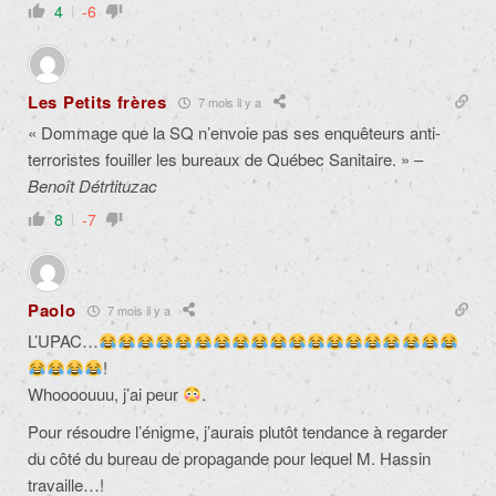
4
-6
Les Petits frères
7 mois il y a
« Dommage que la SQ n’envoie pas ses enquêteurs anti-
terroristes fouiller les bureaux de Québec Sanitaire. » –
Benoît Détrtituzac
8
-7
Paolo
7 mois il y a
L’UPAC…
!
Whoooouuu, j’ai peur
.
Pour résoudre l’énigme, j’aurais plutôt tendance à regarder
du côté du bureau de propagande pour lequel M. Hassin
travaille…!