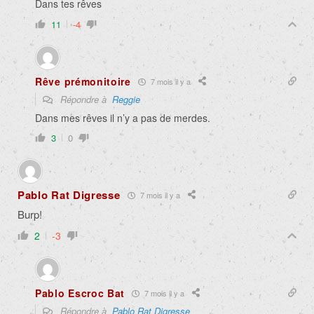
Dans tes rêves
11
-4
Rêve prémonitoire
7 mois il y a
Répondre à
Reggie
Dans mes rêves il n’y a pas de merdes.
3
0
Pablo Rat Digresse
7 mois il y a
Burp!
2
-3
Pablo Escroc Bat
7 mois il y a
Répondre à
Pablo Rat Digresse