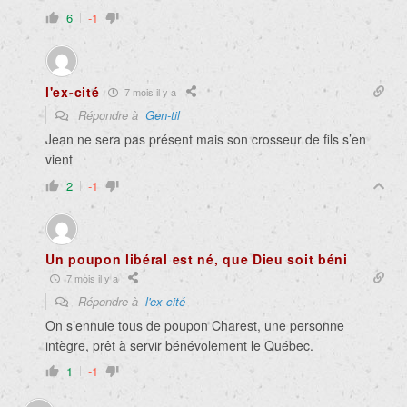
6
-1
l'ex-cité
7 mois il y a
Répondre à
Gen-til
Jean ne sera pas présent mais son crosseur de fils s’en
vient
2
-1
Un poupon libéral est né, que Dieu soit béni
7 mois il y a
Répondre à
l'ex-cité
On s’ennuie tous de poupon Charest, une personne
intègre, prêt à servir bénévolement le Québec.
1
-1