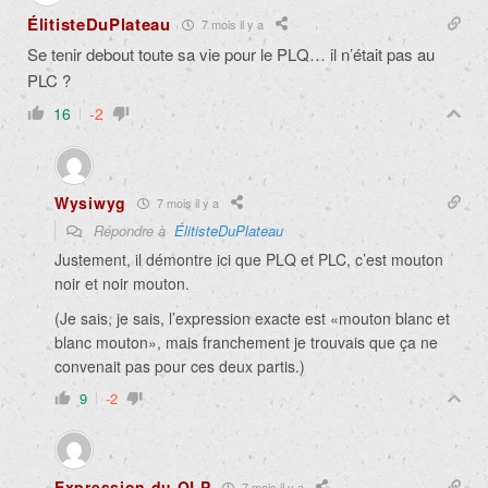
ÉlitisteDuPlateau
7 mois il y a
Se tenir debout toute sa vie pour le PLQ… il n’était pas au
PLC ?
16
-2
Wysiwyg
7 mois il y a
Répondre à
ÉlitisteDuPlateau
Justement, il démontre ici que PLQ et PLC, c’est mouton
noir et noir mouton.
(Je sais, je sais, l’expression exacte est «mouton blanc et
blanc mouton», mais franchement je trouvais que ça ne
convenait pas pour ces deux partis.)
9
-2
Expression du QLP
7 mois il y a