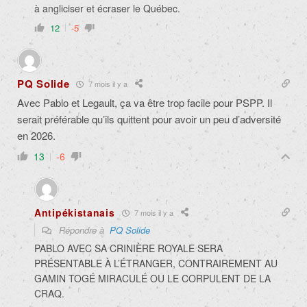
à angliciser et écraser le Québec.
12
-5
PQ Solide
7 mois il y a
Avec Pablo et Legault, ça va être trop facile pour PSPP. Il
serait préférable qu’ils quittent pour avoir un peu d’adversité
en 2026.
13
-6
Antipékistanais
7 mois il y a
Répondre à
PQ Solide
PABLO AVEC SA CRINIÈRE ROYALE SERA
PRÉSENTABLE À L’ÉTRANGER, CONTRAIREMENT AU
GAMIN TOGÉ MIRACULÉ OU LE CORPULENT DE LA
CRAQ.