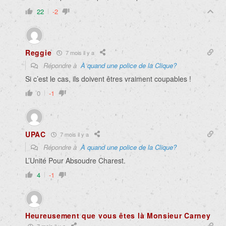
22
-2
Reggie
7 mois il y a
Répondre à
À quand une police de la Clique?
Si c’est le cas, ils doivent êtres vraiment coupables !
0
-1
UPAC
7 mois il y a
Répondre à
À quand une police de la Clique?
L’Unité Pour Absoudre Charest.
4
-1
Heureusement que vous êtes là Monsieur Carney
7 mois il y a