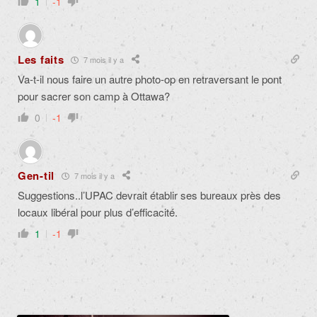
1
-1
Les faits
7 mois il y a
Va-t-il nous faire un autre photo-op en retraversant le pont
pour sacrer son camp à Ottawa?
0
-1
Gen-til
7 mois il y a
Suggestions..l’UPAC devrait établir ses bureaux près des
locaux libéral pour plus d’efficacité.
1
-1