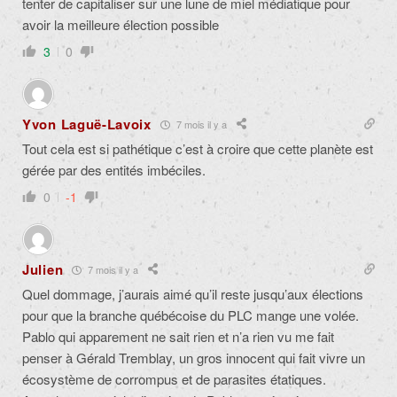
tenter de capitaliser sur une lune de miel médiatique pour
avoir la meilleure élection possible
3
0
Yvon Laguë-Lavoix
7 mois il y a
Tout cela est si pathétique c’est à croire que cette planète est
gérée par des entités imbéciles.
0
-1
Julien
7 mois il y a
Quel dommage, j’aurais aimé qu’il reste jusqu’aux élections
pour que la branche québécoise du PLC mange une volée.
Pablo qui apparement ne sait rien et n’a rien vu me fait
penser à Gérald Tremblay, un gros innocent qui fait vivre un
écosystème de corrompus et de parasites étatiques.