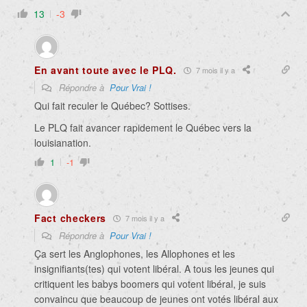
13
-3
En avant toute avec le PLQ.
7 mois il y a
Répondre à
Pour Vrai !
Qui fait reculer le Québec? Sottises.
Le PLQ fait avancer rapidement le Québec vers la
louisianation.
1
-1
Fact checkers
7 mois il y a
Répondre à
Pour Vrai !
Ça sert les Anglophones, les Allophones et les
insignifiants(tes) qui votent libéral. A tous les jeunes qui
critiquent les babys boomers qui votent libéral, je suis
convaincu que beaucoup de jeunes ont votés libéral aux