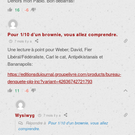
Dehors mon Pablo. Bon débarras!
16
-6
Pour 1/10 d’un brownie, vous allez comprendre.
7 mois il y a
Une lecture à point pour Weber, David, Fier
Libéral/Fédéraliste, Carl le cat, Antipékistanais et
Bananapolis:
https://editionsdujournal.groupelivre.com/products/bureau-
denquete-plq-inc?variant=42636742721793
11
-6
Wysiwyg
7 mois il y a
Répondre à
Pour 1/10 d’un brownie, vous allez
comprendre.