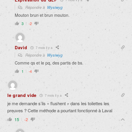
Répondre à
Wysiwyg
Mouton brun et brun mouton.
3
-2
David
7 mois il y a
Répondre à
Wysiwyg
Comme qs et le pq, des partis de bs.
1
-4
le grand vide
7 mois il y a
je me demande s’ils « flushent » dans les toilettes les
preuves ? Cette méthode a pourtant fonctionné à Laval
15
-2