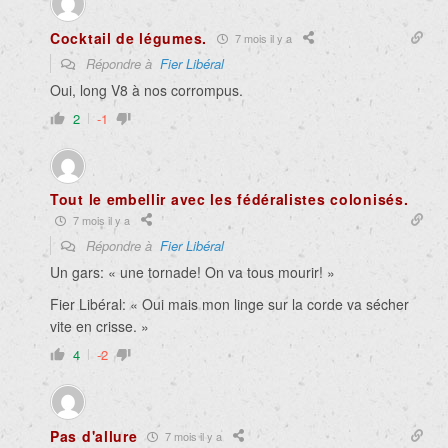
Cocktail de légumes.
7 mois il y a
Répondre à
Fier Libéral
Oui, long V8 à nos corrompus.
2
-1
Tout le embellir avec les fédéralistes colonisés.
7 mois il y a
Répondre à
Fier Libéral
Un gars: « une tornade! On va tous mourir! »
Fier Libéral: « Oui mais mon linge sur la corde va sécher
vite en crisse. »
4
-2
Pas d'allure
7 mois il y a