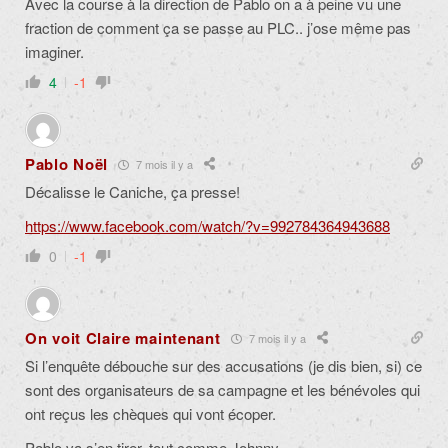
Avec la course à la direction de Pablo on a à peine vu une
fraction de comment ça se passe au PLC.. j’ose même pas
imaginer.
4
-1
Pablo Noël
7 mois il y a
Décalisse le Caniche, ça presse!
https://www.facebook.com/watch/?v=992784364943688
0
-1
On voit Claire maintenant
7 mois il y a
Si l’enquête débouche sur des accusations (je dis bien, si) ce
sont des organisateurs de sa campagne et les bénévoles qui
ont reçus les chèques qui vont écoper.
Pablo va s’en tirer, tout comme Johnny