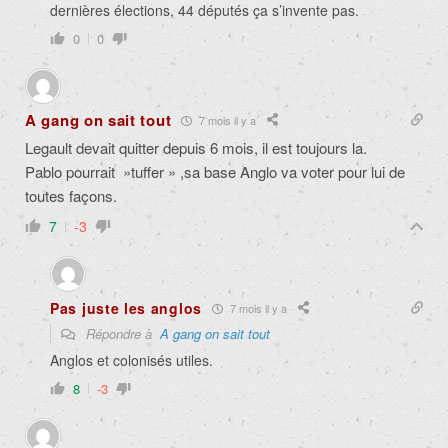
dernières élections, 44 députés ça s’invente pas.
0
0
A gang on sait tout
7 mois il y a
Legault devait quitter depuis 6 mois, il est toujours la.
Pablo pourrait »tuffer » ,sa base Anglo va voter pour lui de
toutes façons.
7
-3
Pas juste les anglos
7 mois il y a
Répondre à
A gang on sait tout
Anglos et colonisés utiles.
8
-3