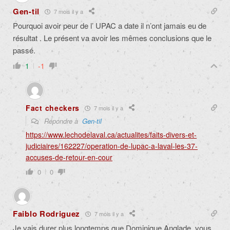
Gen-til
7 mois il y a
Pourquoi avoir peur de l’ UPAC a date il n’ont jamais eu de
résultat . Le présent va avoir les mêmes conclusions que le
passé.
1
-1
Fact checkers
7 mois il y a
Répondre à
Gen-til
https://www.lechodelaval.ca/actualites/faits-divers-et-
judiciaires/162227/operation-de-lupac-a-laval-les-37-
accuses-de-retour-en-cour
0
0
Faiblo Rodriguez
7 mois il y a
Je vais durer plus longtemps que Dominique Anglade, vous