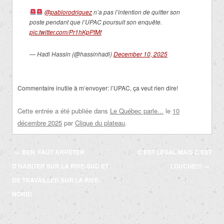
@pablorodriguez
n’a pas l’intention de quitter son
poste pendant que l’UPAC poursuit son enquête.
pic.twitter.com/Pr1hKpPfMf
— Hadi Hassin (@hassinhadi)
December 10, 2025
Commentaire inutile à m’envoyer: l’UPAC, ça veut rien dire!
Cette entrée a été publiée dans
Le Québec parle...
le
10
décembre 2025
par
Clique du plateau
.
Navigation
←
BEN, FAUT ARRÊTER
C’EST LÉGAL MAIS C’EST
des
D’HABITER SUR LA RIVE-SUD ET
LOUCHE!!!
→
articles
DE TRAVAILLER SUR LA RIVE-
NORD!