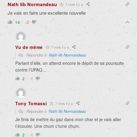
Nath lib Normandeau
7 mois il y a
Je vais en faire une excellente nouvelle
14
-2
Vu de même
7 mois il y a
Répondre à
Nath lib Normandeau
Parlant d’elle, on attend encore le dépôt de sa poursuite
contre l’UPAQ…
2
-1
Tony Tomassi
7 mois il y a
Répondre à
Nath lib Normandeau
Je finis de mettre du gaz dans mon char et je vais aller
t’écouter. Une chum c’tune chum.
2
-1