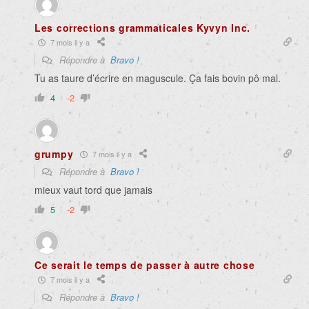
Les corrections grammaticales Kyvyn Inc.
7 mois il y a
Répondre à
Bravo !
Tu as taure d’écrire en maguscule. Ça fais bovin pô mal.
4
-2
grumpy
7 mois il y a
Répondre à
Bravo !
mieux vaut tord que jamais
5
-2
Ce serait le temps de passer à autre chose
7 mois il y a
Répondre à
Bravo !