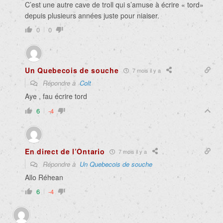
C’est une autre cave de troll qui s’amuse à écrire « tord»
depuis plusieurs années juste pour niaiser.
0
0
Un Quebecois de souche
7 mois il y a
Répondre à
Colt
Aye , fau écrire tord
6
-4
En direct de l’Ontario
7 mois il y a
Répondre à
Un Quebecois de souche
Allo Réhean
6
-4