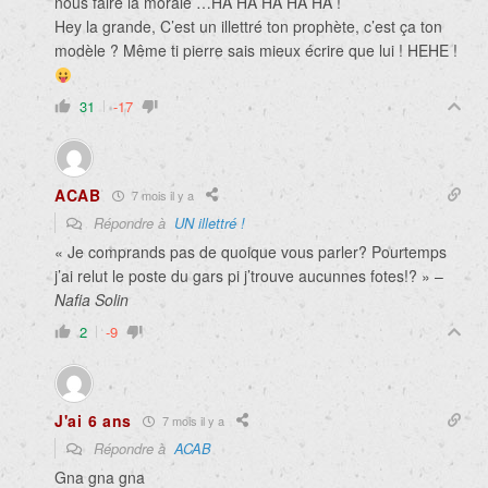
nous faire la morale …HA HA HA HA HA !
Hey la grande, C’est un illettré ton prophète, c’est ça ton
modèle ? Même ti pierre sais mieux écrire que lui ! HEHE !
31
-17
ACAB
7 mois il y a
Répondre à
UN illettré !
« Je comprands pas de quoique vous parler? Pourtemps
j’ai relut le poste du gars pi j’trouve aucunnes fotes!? » –
Nafia Solin
2
-9
J'ai 6 ans
7 mois il y a
Répondre à
ACAB
Gna gna gna