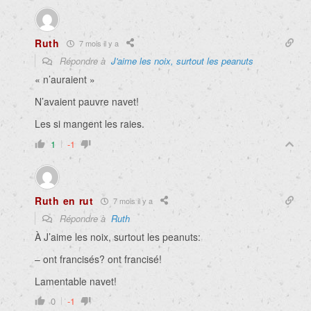
Ruth
7 mois il y a
Répondre à
J'aime les noix, surtout les peanuts
« n’auraient »
N’avaient pauvre navet!
Les si mangent les raies.
1
-1
Ruth en rut
7 mois il y a
Répondre à
Ruth
À J’aime les noix, surtout les peanuts:
– ont francisés? ont francisé!
Lamentable navet!
0
-1