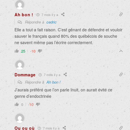
Ah bon !
7 mois il y a
Répondre à
cedric
Elle a tout a fait raison. C’est gênant de défendre et vouloir
sauver le français quand 80% des québécois de souche
ne savent même pas l’écrire correctement.
25
-10
Dommage
7 mois il y a
Répondre à
Ah bon !
J’aurais préféré que l’on parle Inuit, on aurait évité ce
genre d’endoctrinée
0
-10
Ou ou où
7 mois il y a