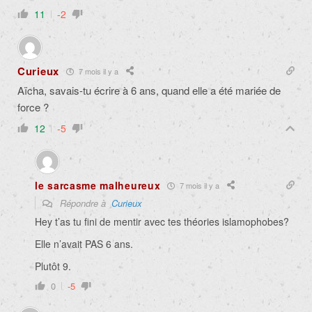
11
-2
Curieux
7 mois il y a
Aïcha, savais-tu écrire à 6 ans, quand elle a été mariée de
force ?
12
-5
le sarcasme malheureux
7 mois il y a
Répondre à
Curieux
Hey t’as tu fini de mentir avec tes théories islamophobes?
Elle n’avait PAS 6 ans.
Plutôt 9.
0
-5