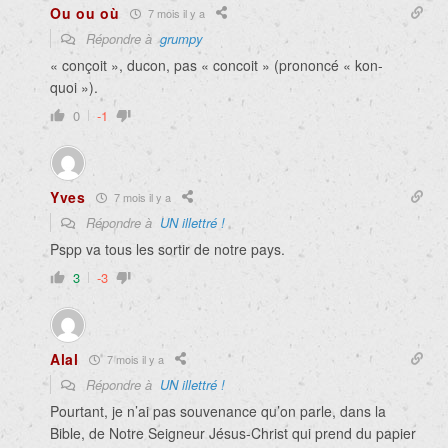
Ou ou où
7 mois il y a
Répondre à
grumpy
« conçoit », ducon, pas « concoit » (prononcé « kon-
quoi »).
0
-1
Yves
7 mois il y a
Répondre à
UN illettré !
Pspp va tous les sortir de notre pays.
3
-3
Alal
7 mois il y a
Répondre à
UN illettré !
Pourtant, je n’ai pas souvenance qu’on parle, dans la
Bible, de Notre Seigneur Jésus-Christ qui prend du papier