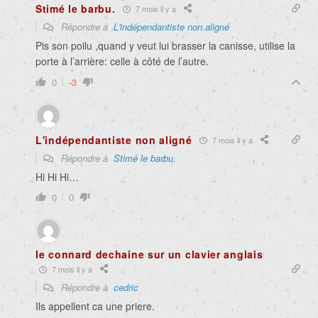
Stimé le barbu.
7 mois il y a
Répondre à
L'indépendantiste non aligné
Pis son poilu ,quand y veut lui brasser la canisse, utilise la
porte à l’arrière: celle à côté de l’autre.
0
-3
L'indépendantiste non aligné
7 mois il y a
Répondre à
Stimé le barbu.
Hi Hi Hi…
0
0
le connard dechaine sur un clavier anglais
7 mois il y a
Répondre à
cedric
Ils appellent ca une priere.