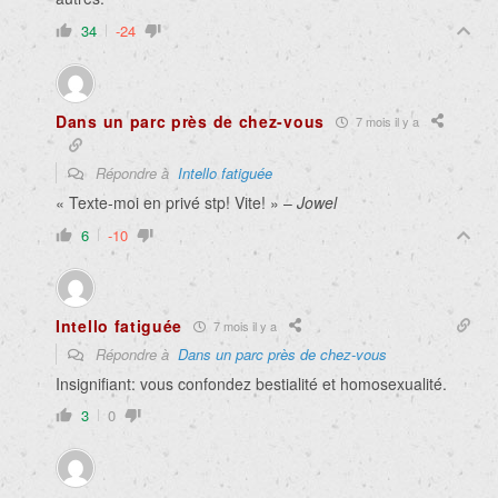
34
-24
Dans un parc près de chez-vous
7 mois il y a
Répondre à
Intello fatiguée
« Texte-moi en privé stp! Vite! » –
Jowel
6
-10
Intello fatiguée
7 mois il y a
Répondre à
Dans un parc près de chez-vous
Insignifiant: vous confondez bestialité et homosexualité.
3
0