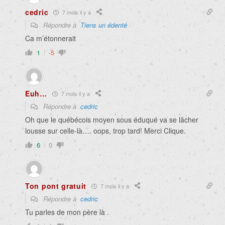
cedric
7 mois il y a
Répondre à
Tiens un édenté
Ca m’étonnerait
1
-5
Euh…
7 mois il y a
Répondre à
cedric
Oh que le québécois moyen sous éduqué va se lâcher
lousse sur celle-là…. oops, trop tard! Merci Clique.
6
0
Ton pont gratuit
7 mois il y a
Répondre à
cedric
Tu parles de mon père là .