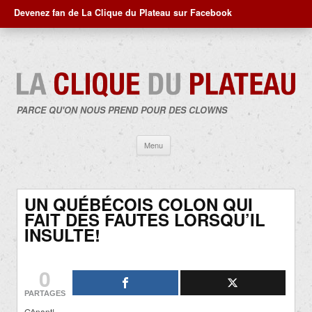
Devenez fan de La Clique du Plateau sur Facebook
PARCE QU'ON NOUS PREND POUR DES CLOWNS
Aller
Menu
au
contenu
UN QUÉBÉCOIS COLON QUI
FAIT DES FAUTES LORSQU’IL
INSULTE!
0
PARTAGES
Gênant!