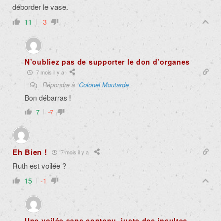
déborder le vase.
11
-3
N’oubliez pas de supporter le don d’organes
7 mois il y a
Répondre à
Colonel Moutarde
Bon débarras !
7
-7
Eh Bien !
7 mois il y a
Ruth est voilée ?
15
-1
Une voilée sans contenu, juste des insultes.