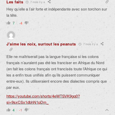
Les faits
7 mois il y a
Hey qu’elle a l’air forte et indépendante avec son torchon sur
la tête.
7
-4
J'aime les noix, surtout les peanuts
7 mois il y a
Elle ne maîtriserait pas la langue française si les colons
français n’auraient pas été les franciser en Afrique du Nord
(en fait les colons français ont francisés toute l’Afrique ce qui
les a enfin tous unifiés afin qu’ils puissent communiquer
entre-eux). Ils utiliseraient encore des dialectes compris que
par eux.
https://youtube.com/shorts/4eWTSVK9gq0?
si=9sxCSx1dbhN1pDm_
4
-1