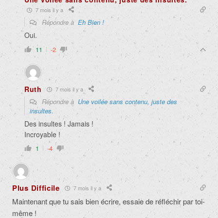
7 mois il y a
Répondre à
Eh Bien !
Oui.
11
-2
Ruth
7 mois il y a
Répondre à
Une voilée sans contenu, juste des
insultes.
Des insultes ! Jamais !
Incroyable !
1
-4
Plus Difficile
7 mois il y a
Maintenant que tu sais bien écrire, essaie de réfléchir par toi-
même !