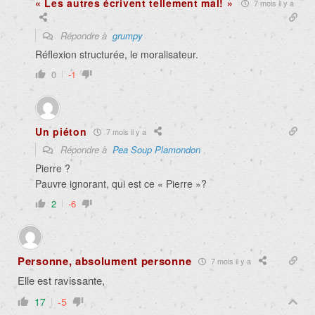
« Les autres écrivent tellement mal! »
7 mois il y a
Répondre à
grumpy
Réflexion structurée, le moralisateur.
0
-1
Un piéton
7 mois il y a
Répondre à
Pea Soup Plamondon
Pierre ?
Pauvre ignorant, qui est ce « Pierre »?
2
-6
Personne, absolument personne
7 mois il y a
Elle est ravissante,
17
-5