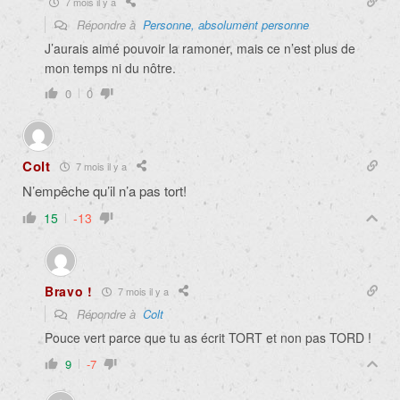
7 mois il y a
Répondre à
Personne, absolument personne
J’aurais aimé pouvoir la ramoner, mais ce n’est plus de
mon temps ni du nôtre.
0
0
Colt
7 mois il y a
N’empêche qu’il n’a pas tort!
15
-13
Bravo !
7 mois il y a
Répondre à
Colt
Pouce vert parce que tu as écrit TORT et non pas TORD !
9
-7