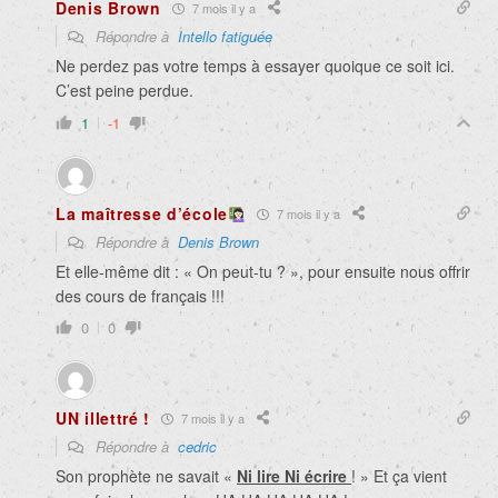
Denis Brown
7 mois il y a
Répondre à
Intello fatiguée
Ne perdez pas votre temps à essayer quoique ce soit ici.
C’est peine perdue.
1
-1
La maîtresse d’école
7 mois il y a
Répondre à
Denis Brown
Et elle-même dit : « On peut-tu ? », pour ensuite nous offrir
des cours de français !!!
0
0
UN illettré !
7 mois il y a
Répondre à
cedric
Son prophète ne savait «
Ni lire Ni écrire
! » Et ça vient