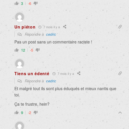
3
-6
Un piéton
7 mois il y a
Répondre à
cedric
Pas un post sans un commentaire raciste !
12
-5
Tiens un édenté
7 mois il y a
Répondre à
cedric
Et malgré tout ils sont plus éduqués et mieux nantis que
toi.
Ça te frustre, hein?
9
-2