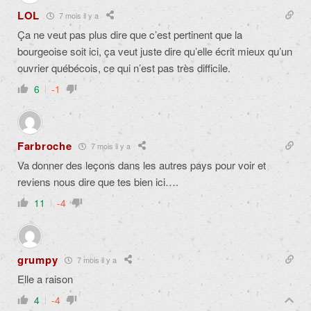
LOL
7 mois il y a
Ça ne veut pas plus dire que c’est pertinent que la
bourgeoise soit ici, ça veut juste dire qu’elle écrit mieux qu’un
ouvrier québécois, ce qui n’est pas très difficile.
6
-1
Farbroche
7 mois il y a
Va donner des leçons dans les autres pays pour voir et
reviens nous dire que tes bien ici….
11
-4
grumpy
7 mois il y a
Elle a raison
4
-4