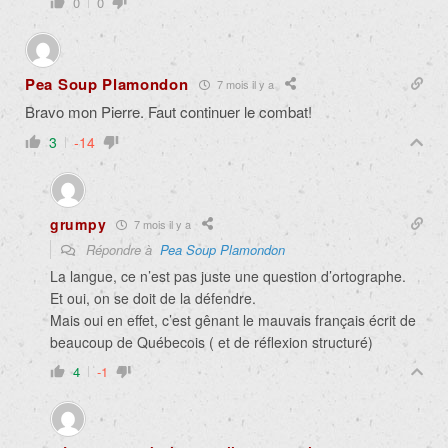
0
0
Pea Soup Plamondon
7 mois il y a
Bravo mon Pierre. Faut continuer le combat!
3
-14
grumpy
7 mois il y a
Répondre à
Pea Soup Plamondon
La langue, ce n’est pas juste une question d’ortographe.
Et oui, on se doit de la défendre.
Mais oui en effet, c’est gênant le mauvais français écrit de
beaucoup de Québecois ( et de réflexion structuré)
4
-1