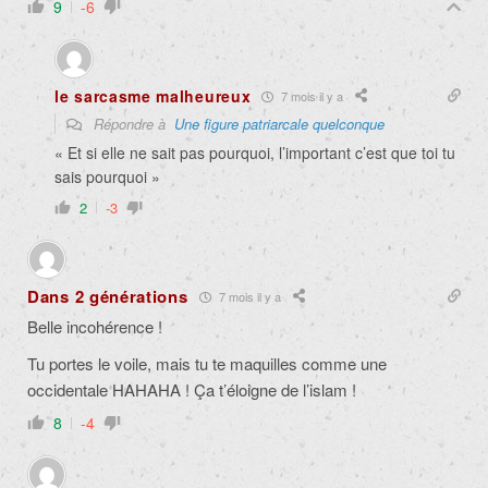
9
-6
le sarcasme malheureux
7 mois il y a
Répondre à
Une figure patriarcale quelconque
« Et si elle ne sait pas pourquoi, l’important c’est que toi tu
sais pourquoi »
2
-3
Dans 2 générations
7 mois il y a
Belle incohérence !
Tu portes le voile, mais tu te maquilles comme une
occidentale HAHAHA ! Ça t’éloigne de l’islam !
8
-4