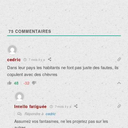
75
COMMENTAIRES
cedric
7 mois il y a
Dans leur pays les habitants ne font pas juste des fautes, ils
copulent avec des chèvres
48
-32
Intello fatiguée
7 mois il y a
Répondre à
cedric
Assumez vos fantasmes, ne les projetez pas sur les
autres.