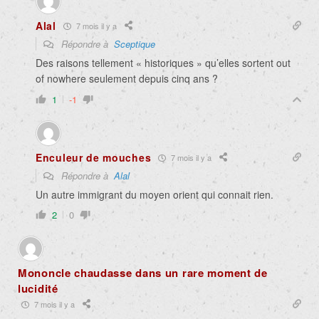
Alal
7 mois il y a
Répondre à
Sceptique
Des raisons tellement « historiques » qu’elles sortent out
of nowhere seulement depuis cinq ans ?
1
-1
Enculeur de mouches
7 mois il y a
Répondre à
Alal
Un autre immigrant du moyen orient qui connait rien.
2
0
Mononcle chaudasse dans un rare moment de
lucidité
7 mois il y a