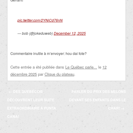
pic.twitter.com/2YNiCd76nN
— bob (@jokeduweb)
December 12, 2025
Commentaire inutile à m’envoyer: hou dai fote?
Cette entrée a été publiée dans
Le Québec parle...
le
12
décembre 2025
par
Clique du plateau
.
Navigation
←
DES QUÉBÉCOIS
PARLER DU PRIX DES MELONS
des
DÉCOUVRENT LEUR SUITE
DEVANT SES ENFANTS DANS LE
articles
EXTRAORDINAIRE À PUNTA
CHAR!
→
CANA!