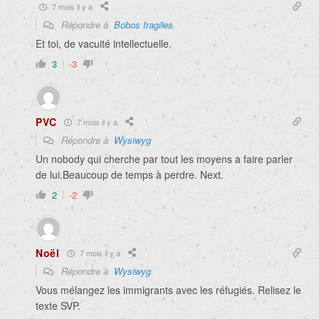
7 mois il y a
Répondre à
Bobos fragiles
Et toi, de vacuité intellectuelle.
3
-3
PVC
7 mois il y a
Répondre à
Wysiwyg
Un nobody qui cherche par tout les moyens a faire parler
de lui.Beaucoup de temps à perdre. Next.
2
-2
Noël
7 mois il y a
Répondre à
Wysiwyg
Vous mélangez les immigrants avec les réfugiés. Relisez le
texte SVP.