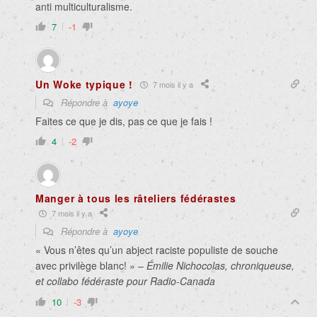
anti multiculturalisme.
7
-1
Un Woke typique !
7 mois il y a
Répondre à
ayoye
Faites ce que je dis, pas ce que je fais !
4
-2
Manger à tous les râteliers fédérastes
7 mois il y a
Répondre à
ayoye
« Vous n’êtes qu’un abject raciste populiste de souche
avec privilège blanc! » –
Émilie Nichocolas, chroniqueuse,
et collabo fédéraste pour Radio-Canada
10
-3