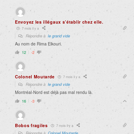
Envoyez les illégaux s’établir chez elle.
7 mois il y a
Répondre à
le grand vide
Au nom de Rima Elkouri.
12
-2
Colonel Moutarde
7 mois il y a
Répondre à
le grand vide
Montréal-Nord est déjà pas mal rendu là.
16
-3
Bobos fragiles
7 mois il y a
Répondre à
Colonel Moutarde