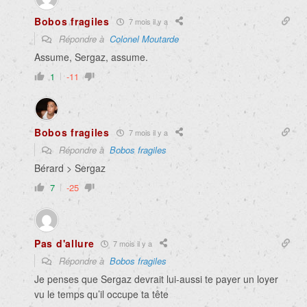
Bobos fragiles
7 mois il y a
Répondre à
Colonel Moutarde
Assume, Sergaz, assume.
1
-11
Bobos fragiles
7 mois il y a
Répondre à
Bobos fragiles
Bérard > Sergaz
7
-25
Pas d'allure
7 mois il y a
Répondre à
Bobos fragiles
Je penses que Sergaz devrait lui-aussi te payer un loyer
vu le temps qu’il occupe ta tête