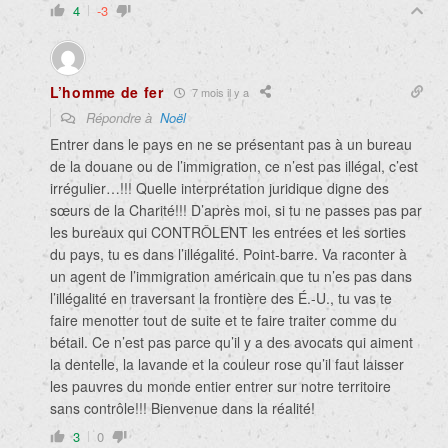
4
-3
L’homme de fer
7 mois il y a
Répondre à
Noël
Entrer dans le pays en ne se présentant pas à un bureau
de la douane ou de l’immigration, ce n’est pas illégal, c’est
irrégulier…!!! Quelle interprétation juridique digne des
sœurs de la Charité!!! D’après moi, si tu ne passes pas par
les bureaux qui CONTRÔLENT les entrées et les sorties
du pays, tu es dans l’illégalité. Point-barre. Va raconter à
un agent de l’immigration américain que tu n’es pas dans
l’illégalité en traversant la frontière des É.-U., tu vas te
faire menotter tout de suite et te faire traiter comme du
bétail. Ce n’est pas parce qu’il y a des avocats qui aiment
la dentelle, la lavande et la couleur rose qu’il faut laisser
les pauvres du monde entier entrer sur notre territoire
sans contrôle!!! Bienvenue dans la réalité!
3
0