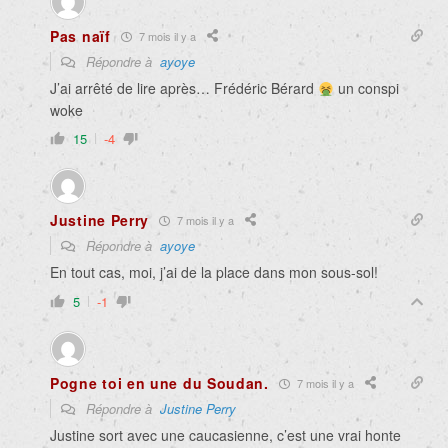
Pas naïf
7 mois il y a
Répondre à
ayoye
J’ai arrêté de lire après… Frédéric Bérard
un conspi
woke
15
-4
Justine Perry
7 mois il y a
Répondre à
ayoye
En tout cas, moi, j’ai de la place dans mon sous-sol!
5
-1
Pogne toi en une du Soudan.
7 mois il y a
Répondre à
Justine Perry
Justine sort avec une caucasienne, c’est une vrai honte