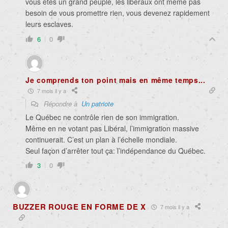
vous êtes un grand peuple, les libéraux ont même pas
besoin de vous promettre rien, vous devenez rapidement
leurs esclaves.
6
0
Je comprends ton point mais en même temps...
7 mois il y a
Répondre à
Un patriote
Le Québec ne contrôle rien de son immigration.
Même en ne votant pas Libéral, l’immigration massive
continuerait. C’est un plan à l’échelle mondiale.
Seul façon d’arrêter tout ça: l’indépendance du Québec.
3
0
BUZZER ROUGE EN FORME DE X
7 mois il y a