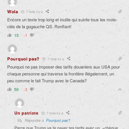
Wola
7 mois il y a
Encore un texte trop long et inutile qui suinte tous les mots-
clés de la gogauche QS. Ronflant!
15
-1
Pourquoi pas?
7 mois il y a
Pourquoi ne pas imposer des tarifs douaniers aux USA pour
chaque personne qui traverse la frontière illégalement, un
peu comme le fait Trump avec le Canada?
50
-3
Un patriote
7 mois il y a
Répondre à
Pourquoi pas?
Parce que Trump va te payer tes tarifs avec un »chèque