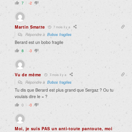
7
-2
Martin Smatte
7 mois il y a
Répondre à
Bobos fragiles
Berard est un bobo fragile
8
-3
Vu de même
7 mois il y a
Répondre à
Bobos fragiles
Tu dis que Berard est plus grand que Sergaz ? Ou tu
voulais dire le = ?
0
-3
Moi, je suis PAS un anti-toute pantoute, moi