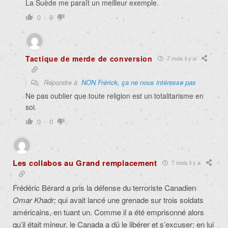
La Suède me paraît un meilleur exemple.
0
0
Tactique de merde de conversion
7 mois il y a
Répondre à
NON Frérick, ça ne nous intéresse pas
Ne pas oublier que toute religion est un totalitarisme en
soi.
0
0
Les collabos au Grand remplacement
7 mois il y a
Frédéric Bérard a pris la défense du terroriste Canadien
Omar Khadr;
qui avait lancé une grenade sur trois soldats
américains, en tuant un. Comme il a été emprisonné alors
qu’il était mineur, le Canada a dû le libérer et s’excuser: en lui