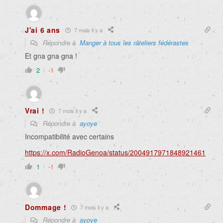
J'ai 6 ans
7 mois il y a
Répondre à
Manger à tous les râteliers fédérastes
Et gna gna gna !
2
-1
Vrai !
7 mois il y a
Répondre à
ayoye
Incompatibilité avec certains
https://x.com/RadioGenoa/status/2004917971848921461
1
-1
Dommage !
7 mois il y a
Répondre à
ayoye