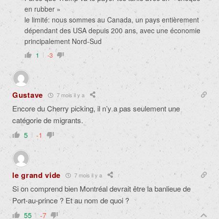
en rubber »
le limité: nous sommes au Canada, un pays entièrement
dépendant des USA depuis 200 ans, avec une économie
principalement Nord-Sud
1
-3
Gustave
7 mois il y a
Encore du Cherry picking, il n’y a pas seulement une
catégorie de migrants.
5
-1
le grand vide
7 mois il y a
Si on comprend bien Montréal devrait être la banlieue de
Port-au-prince ? Et au nom de quoi ?
55
-7