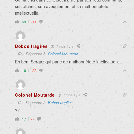
ses clichés, son aveuglement et sa malhonnêteté
intellectuelle.
69
-11
Bobos fragiles
7 mois il y a
Répondre à
Colonel Moutarde
Eh ben. Sergaz qui parle de malhonnêteté intellectuelle…
10
-38
Colonel Moutarde
7 mois il y a
Répondre à
Bobos fragiles
??
17
-7