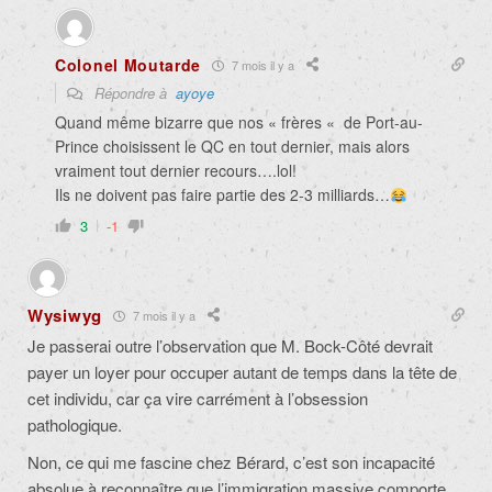
Colonel Moutarde
7 mois il y a
Répondre à
ayoye
Quand même bizarre que nos « frères « de Port-au-
Prince choisissent le QC en tout dernier, mais alors
vraiment tout dernier recours….lol!
Ils ne doivent pas faire partie des 2-3 milliards…
3
-1
Wysiwyg
7 mois il y a
Je passerai outre l’observation que M. Bock-Côté devrait
payer un loyer pour occuper autant de temps dans la tête de
cet individu, car ça vire carrément à l’obsession
pathologique.
Non, ce qui me fascine chez Bérard, c’est son incapacité
absolue à reconnaître que l’immigration massive comporte