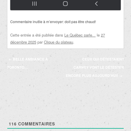
Commentaire inutile à m’envoyer: doit pas être chaud!
Cette entrée a été publiée dans
Le Québec parle...
le
27
décembre 2025
par
Clique du plateau
.
Navigation
←
BELLE AMBIANCE À
CEUX QUI DÉTESTAIENT
des
TORONTO…
CARNEY VONT LE DÉTESTER
articles
ENCORE PLUS AUJOURD’HUI!
→
116
COMMENTAIRES