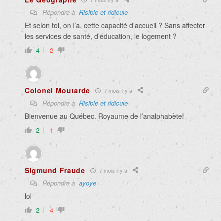
Répondre à
Risible et ridicule
Et selon toi, on l’a, cette capacité d’accueil ? Sans affecter
les services de santé, d’éducation, le logement ?
4
-2
Colonel Moutarde
7 mois il y a
Répondre à
Risible et ridicule
Bienvenue au Québec. Royaume de l’analphabète!
2
-1
Sigmund Fraude
7 mois il y a
Répondre à
ayoye
lol
2
-4