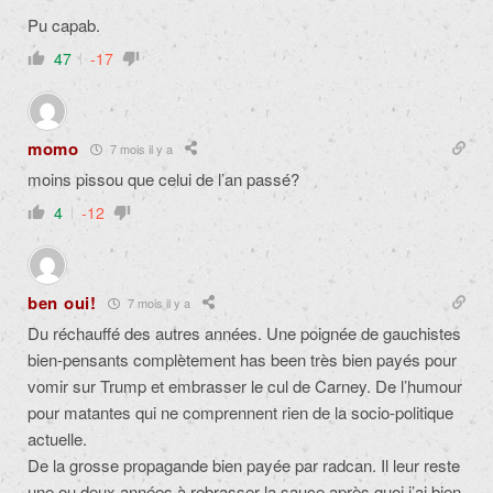
Pu capab.
47
-17
momo
7 mois il y a
moins pissou que celui de l’an passé?
4
-12
ben oui!
7 mois il y a
Du réchauffé des autres années. Une poignée de gauchistes
bien-pensants complètement has been très bien payés pour
vomir sur Trump et embrasser le cul de Carney. De l’humour
pour matantes qui ne comprennent rien de la socio-politique
actuelle.
De la grosse propagande bien payée par radcan. Il leur reste
une ou deux années à rebrasser la sauce après quoi j’ai bien