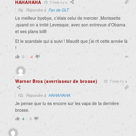
HAHAHAHA
7 mois il y a
Répondre à
Fan de GLT
Le meilleur byebye, c’étais celui de mercier ,Morissette
,quand on a imité Levesque, avec son entrevue d’Obama
et ses plans lollll
Et le scandale qui a suivi ! Maudit que j’ai rit cette année là
!
0
-4
Warner Bros (avertisseur de brosse)
7 mois il y a
Répondre à
HAHAHAHA
Je pense que tu es encore sur les vaps de ta dernière
brosse.
4
0