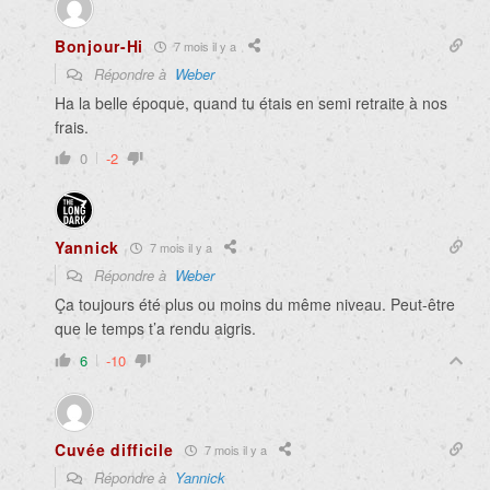
Bonjour-Hi
7 mois il y a
Répondre à
Weber
Ha la belle époque, quand tu étais en semi retraite à nos
frais.
0
-2
Yannick
7 mois il y a
Répondre à
Weber
Ça toujours été plus ou moins du même niveau. Peut-être
que le temps t’a rendu aigris.
6
-10
Cuvée difficile
7 mois il y a
Répondre à
Yannick