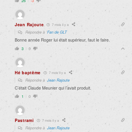
26
-3
Jean Rajoute
7 mois il y a
Répondre à
Fan de GLT
Bonne année Roger lui était supérieur, faut le faire.
3
0
Hé baptême
7 mois il y a
Répondre à
Jean Rajoute
C’était Claude Meunier qui l’avait produit.
1
0
Pastrami
7 mois il y a
Répondre à
Jean Rajoute