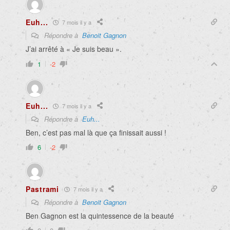
Euh...
7 mois il y a
Répondre à
Benoit Gagnon
J’ai arrêté à « Je suis beau ».
1
-2
Euh...
7 mois il y a
Répondre à
Euh...
Ben, c’est pas mal là que ça finissait aussi !
6
-2
Pastrami
7 mois il y a
Répondre à
Benoit Gagnon
Ben Gagnon est la quintessence de la beauté