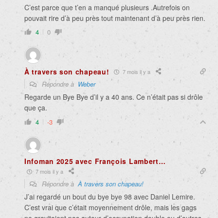
C’est parce que t’en a manqué plusieurs .Autrefois on
pouvait rire d’à peu près tout maintenant d’à peu près rien.
4
0
À travers son chapeau!
7 mois il y a
Répondre à
Weber
Regarde un Bye Bye d’il y a 40 ans. Ce n’était pas si drôle
que ça.
4
-3
Infoman 2025 avec François Lambert…
7 mois il y a
Répondre à
À travers son chapeau!
J’ai regardé un bout du bye bye 98 avec Daniel Lemire.
C’est vrai que c’était moyennement drôle, mais les gags