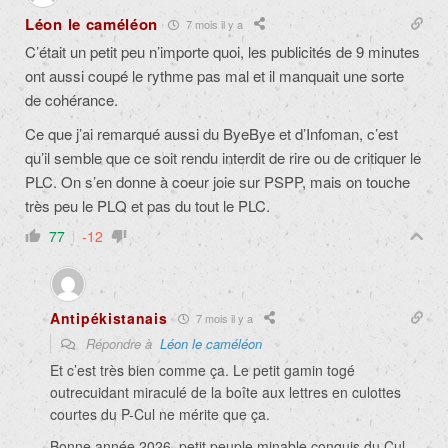
Léon le caméléon
7 mois il y a
C’était un petit peu n’importe quoi, les publicités de 9 minutes
ont aussi coupé le rythme pas mal et il manquait une sorte
de cohérance.
Ce que j’ai remarqué aussi du ByeBye et d’Infoman, c’est
qu’il semble que ce soit rendu interdit de rire ou de critiquer le
PLC. On s’en donne à coeur joie sur PSPP, mais on touche
très peu le PLQ et pas du tout le PLC.
77
-12
Antipékistanais
7 mois il y a
Répondre à
Léon le caméléon
Et c’est très bien comme ça. Le petit gamin togé
outrecuidant miraculé de la boîte aux lettres en culottes
courtes du P-Cul ne mérite que ça.
Bonne année 2026, petit peuple minable conquis du Cul-