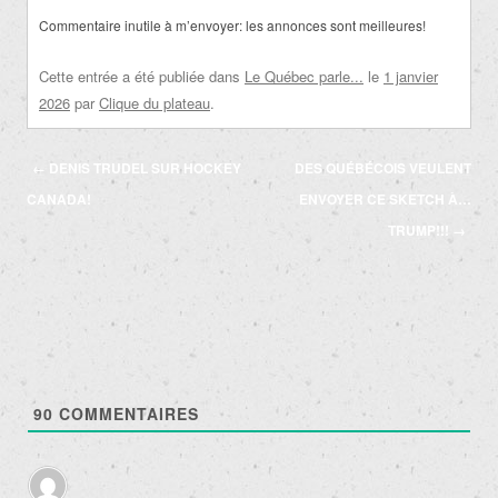
Commentaire inutile à m’envoyer: les annonces sont meilleures!
Cette entrée a été publiée dans
Le Québec parle...
le
1 janvier
2026
par
Clique du plateau
.
Navigation
←
DENIS TRUDEL SUR HOCKEY
DES QUÉBÉCOIS VEULENT
des
CANADA!
ENVOYER CE SKETCH À…
articles
TRUMP!!!
→
90
COMMENTAIRES