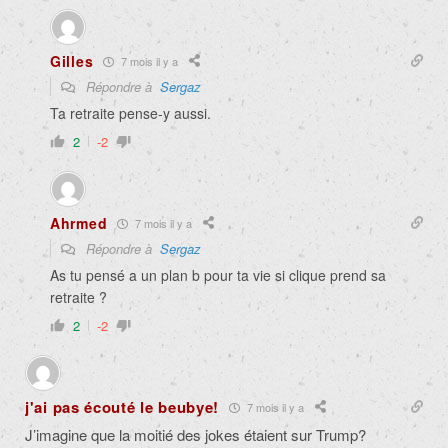
Gilles
7 mois il y a
Répondre à
Sergaz
Ta retraite pense-y aussi.
2
-2
Ahrmed
7 mois il y a
Répondre à
Sergaz
As tu pensé a un plan b pour ta vie si clique prend sa
retraite ?
2
-2
j'ai pas écouté le beubye!
7 mois il y a
J’imagine que la moitié des jokes étaient sur Trump?