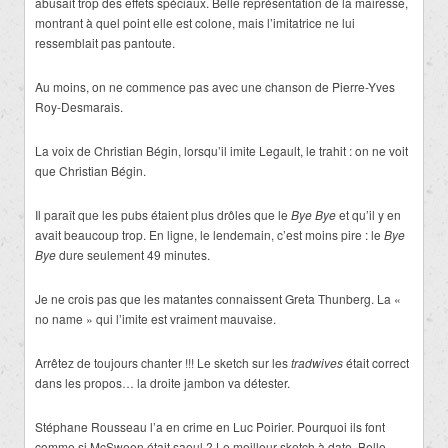
abusait trop des effets spéciaux. Belle représentation de la mairesse,
montrant à quel point elle est colone, mais l’imitatrice ne lui
ressemblait pas pantoute.
Au moins, on ne commence pas avec une chanson de Pierre-Yves
Roy-Desmarais.
La voix de Christian Bégin, lorsqu’il imite Legault, le trahit : on ne voit
que Christian Bégin.
Il paraît que les pubs étaient plus drôles que le
Bye Bye
et qu’il y en
avait beaucoup trop. En ligne, le lendemain, c’est moins pire : le
Bye
Bye
dure seulement 49 minutes.
Je ne crois pas que les matantes connaissent Greta Thunberg. La «
no name » qui l’imite est vraiment mauvaise.
Arrêtez de toujours chanter !!! Le sketch sur les
tradwives
était correct
dans les propos… la droite jambon va détester.
Stéphane Rousseau l’a en crime en Luc Poirier. Pourquoi ils font
comme si McSween était saoul ? Le meilleur sketch à date. Belle