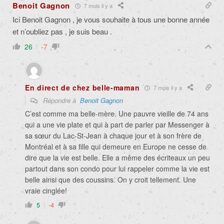
Benoit Gagnon
7 mois il y a
Ici Benoit Gagnon , je vous souhaite à tous une bonne année
et n’oubliez pas , je suis beau .
26
-7
En direct de chez belle-maman
7 mois il y a
Répondre à
Benoit Gagnon
C’est comme ma belle-mère. Une pauvre vieille de 74 ans
qui a une vie plate et qui à part de parler par Messenger à
sa sœur du Lac-St-Jean à chaque jour et à son frère de
Montréal et à sa fille qui demeure en Europe ne cesse de
dire que la vie est belle. Elle a même des écriteaux un peu
partout dans son condo pour lui rappeler comme la vie est
belle ainsi que des coussins. On y croit tellement. Une
vraie cinglée!
5
-4