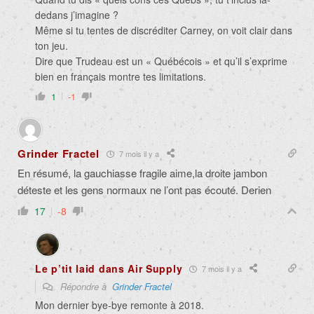
dedans j’imagine ?
Même si tu tentes de discréditer Carney, on voit clair dans
ton jeu.
Dire que Trudeau est un « Québécois » et qu’il s’exprime
bien en français montre tes limitations.
1
-1
Grinder Fractel
7 mois il y a
En résumé, la gauchiasse fragile aime,la droite jambon
déteste et les gens normaux ne l’ont pas écouté. Derien
17
-8
Le p’tit laid dans Air Supply
7 mois il y a
Répondre à
Grinder Fractel
Mon dernier bye-bye remonte à 2018.