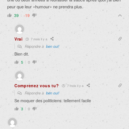
peur que leur «humour» ne prendra plus.
39
-19
Vrai
7 mois il y a
Répondre à
ben oui!
Bien dit.
5
0
Comprenez vous tu?
7 mois il y a
Répondre à
ben oui!
Se moquer des politiciens: tellement facile
3
0