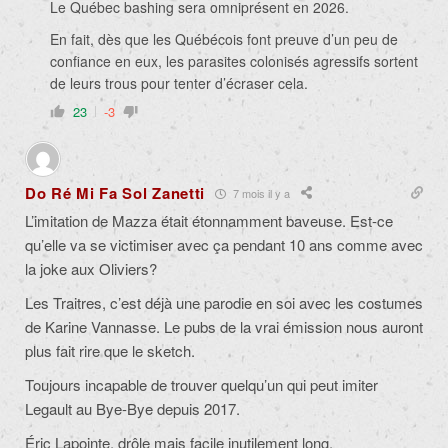
Le Québec bashing sera omniprésent en 2026.
En fait, dès que les Québécois font preuve d’un peu de
confiance en eux, les parasites colonisés agressifs sortent
de leurs trous pour tenter d’écraser cela.
23
-3
Do Ré Mi Fa Sol Zanetti
7 mois il y a
L’imitation de Mazza était étonnamment baveuse. Est-ce
qu’elle va se victimiser avec ça pendant 10 ans comme avec
la joke aux Oliviers?
Les Traitres, c’est déjà une parodie en soi avec les costumes
de Karine Vannasse. Le pubs de la vrai émission nous auront
plus fait rire que le sketch.
Toujours incapable de trouver quelqu’un qui peut imiter
Legault au Bye-Bye depuis 2017.
Éric Lapointe, drôle mais facile inutilement long.