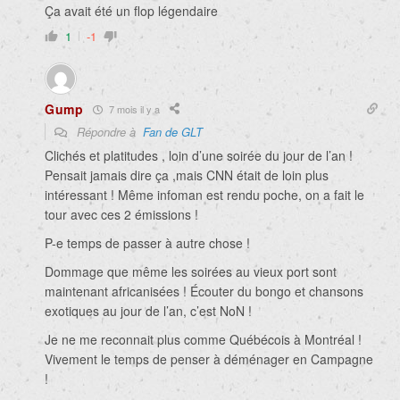
Ça avait été un flop légendaire
1
-1
Gump
7 mois il y a
Répondre à
Fan de GLT
Clichés et platitudes , loin d’une soirée du jour de l’an !
Pensait jamais dire ça ,mais CNN était de loin plus
intéressant ! Même infoman est rendu poche, on a fait le
tour avec ces 2 émissions !
P-e temps de passer à autre chose !
Dommage que même les soirées au vieux port sont
maintenant africanisées ! Écouter du bongo et chansons
exotiques au jour de l’an, c’est NoN !
Je ne me reconnait plus comme Québécois à Montréal !
Vivement le temps de penser à déménager en Campagne
!