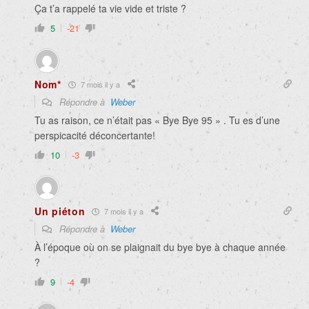
Ça t’a rappelé ta vie vide et triste ?
5
-21
Nom*
7 mois il y a
Répondre à
Weber
Tu as raison, ce n’était pas « Bye Bye 95 » . Tu es d’une
perspicacité déconcertante!
10
-3
Un piéton
7 mois il y a
Répondre à
Weber
À l’époque où on se plaignait du bye bye à chaque année
?
9
-4