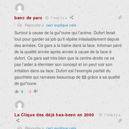
banc de parc
7 mois il y a
Répondre à
ceci explique cela
Surtout à cause de la gui*oune qui l’anime. Dufort ferait
tout pour garder sa job qu’il répète inlassablement depuis
des années. Ce gars a la haine dans la face. Infoman perd
de la qualité année après année à cause de la face à
dufort. Ce gars sait très bien que la centre-droite ne va
pas l’aider à éterniser son concept et on peut voir son
irritation dans sa face. Dufort est l’exemple parfait du
gauchiste qui ramasse beaucoup de $$ grâce à sa qualité
de gui*oune.
9
-3
La Clique des déjà has-been en 2000
7 mois il y a
Répondre à
ceci explique cela