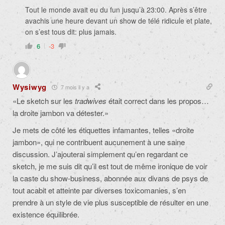
Tout le monde avait eu du fun jusqu’à 23:00. Après s’être
avachis une heure devant un show de télé ridicule et plate,
on s’est tous dit: plus jamais.
6
-3
Wysiwyg
7 mois il y a
«
Le sketch sur les
tradwives
était correct dans les propos…
la droite jambon va détester.»
Je mets de côté les étiquettes infamantes, telles «droite
jambon», qui ne contribuent aucunement à une saine
discussion. J’ajouterai simplement qu’en regardant ce
sketch, je me suis dit qu’il est tout de même ironique de voir
la caste du show-business, abonnée aux divans de psys de
tout acabit et atteinte par diverses toxicomanies, s’en
prendre à un style de vie plus susceptible de résulter en une
existence équilibrée.