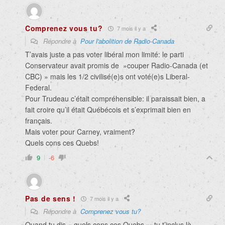
Comprenez vous tu?
7 mois il y a
Répondre à
Pour l'abolition de Radio-Canada
T’avais juste a pas voter libéral mon limité: le parti
Conservateur avait promis de »couper Radio-Canada (et
CBC) » mais les 1/2 civilisé(e)s ont voté(e)s Liberal-
Federal.
Pour Trudeau c’était compréhensible: il paraissait bien, a
fait croire qu’il était Québécois et s’exprimait bien en
français.
Mais voter pour Carney, vraiment?
Quels cons ces Quebs!
9
-6
Pas de sens !
7 mois il y a
Répondre à
Comprenez vous tu?
Quand tu dis « quels cons ces Quebs », tu t’inclus là-