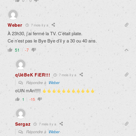
0
0
Weber
7 mois il y a
À 23h30, j’ai fermé la TV. C’était plate.
Ce n’est pas le Bye Bye d’il y a 30 ou 40 ans.
51
-7
qUéBeK FiER!!!
7 mois il y a
Répondre à
Weber
oUiN mAn!!!!!
1
-15
Sergaz
7 mois il y a
Répondre à
Weber