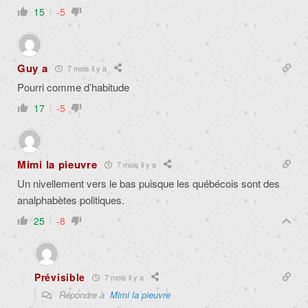
15
-5
Guy a
7 mois il y a
Pourri comme d’habitude
17
-5
Mimi la pieuvre
7 mois il y a
Un nivellement vers le bas puisque les québécois sont des
analphabètes politiques.
25
-8
Prévisible
7 mois il y a
Répondre à
Mimi la pieuvre