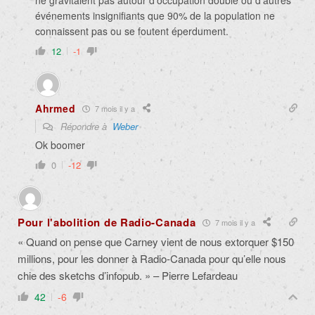
ne gravitaient pas autour d’occupation double ou d’autres
événements insignifiants que 90% de la population ne
connaissent pas ou se foutent éperdument.
12
-1
Ahrmed
7 mois il y a
Répondre à
Weber
Ok boomer
0
-12
Pour l'abolition de Radio-Canada
7 mois il y a
« Quand on pense que Carney vient de nous extorquer $150
millions, pour les donner à Radio-Canada pour qu’elle nous
chie des sketchs d’infopub. » – Pierre Lefardeau
42
-6