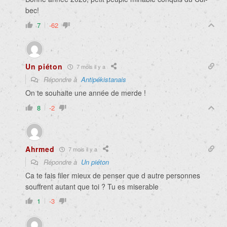
bec!
7
-62
Un piéton
7 mois il y a
Répondre à
Antipékistanais
On te souhaite une année de merde !
8
-2
Ahrmed
7 mois il y a
Répondre à
Un piéton
Ca te fais filer mieux de penser que d autre personnes
souffrent autant que toi ? Tu es miserable
1
-3