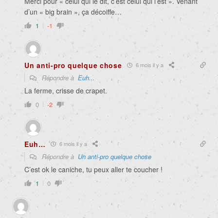
Merci pour « celui qui le dit, c’est celui qui l’est ». Venant
d’un « big brain », ça décoiffe…
1
-1
Un anti-pro quelque chose
6 mois il y a
Répondre à
Euh...
La ferme, crisse de crapet.
0
-2
Euh…
6 mois il y a
Répondre à
Un anti-pro quelque chose
C’est ok le caniche, tu peux aller te coucher !
1
0