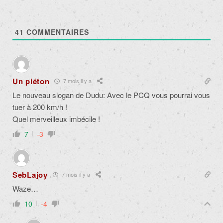
41
COMMENTAIRES
Un piéton
7 mois il y a
Le nouveau slogan de Dudu: Avec le PCQ vous pourrai vous
tuer à 200 km/h !
Quel merveilleux imbécile !
7
-3
SebLajoy
7 mois il y a
Waze…
10
-4