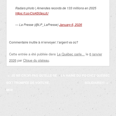
Radars photo | Amendes records de 133 millions en 2025
https://t.co/CioKSGpcJU
— La Presse (@LP_LaPresse)
January 6, 2026
Commentaire inutile à m’envoyer: l’argent va où?
Cette entrée a été publiée dans
Le Québec parle...
le
6 janvier
2026
par
Clique du plateau
.
Navigation
←
JE NE CROIS PAS QU’ELLE SE
LA HAINE DU PQ CHEZ QUÉBEC
des
SOIT TROMPÉE DE VOITURE,
SOLIDAIRE!!!
→
articles
MOI!