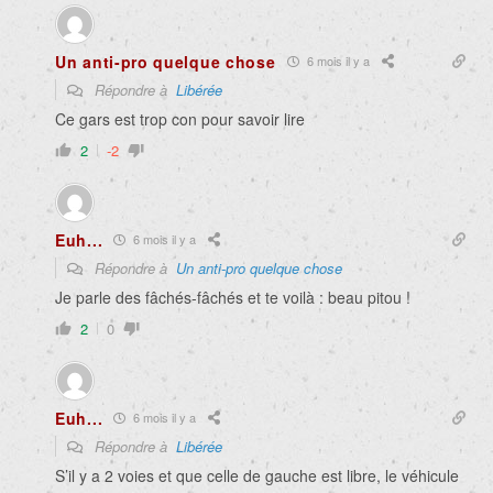
Un anti-pro quelque chose
6 mois il y a
Répondre à
Libérée
Ce gars est trop con pour savoir lire
2
-2
Euh...
6 mois il y a
Répondre à
Un anti-pro quelque chose
Je parle des fâchés-fâchés et te voilà : beau pitou !
2
0
Euh...
6 mois il y a
Répondre à
Libérée
S’il y a 2 voies et que celle de gauche est libre, le véhicule