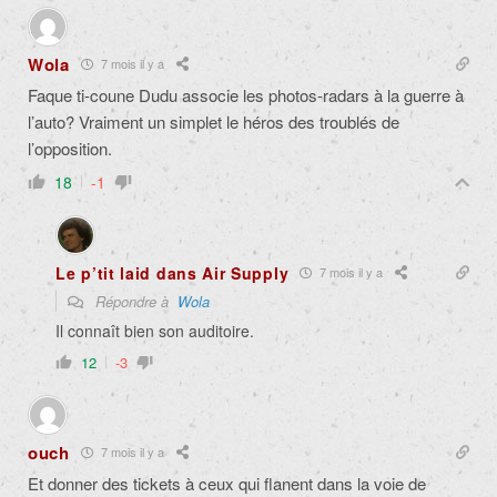
Wola
7 mois il y a
Faque ti-coune Dudu associe les photos-radars à la guerre à
l’auto? Vraiment un simplet le héros des troublés de
l’opposition.
18
-1
Le p’tit laid dans Air Supply
7 mois il y a
Répondre à
Wola
Il connaît bien son auditoire.
12
-3
ouch
7 mois il y a
Et donner des tickets à ceux qui flanent dans la voie de