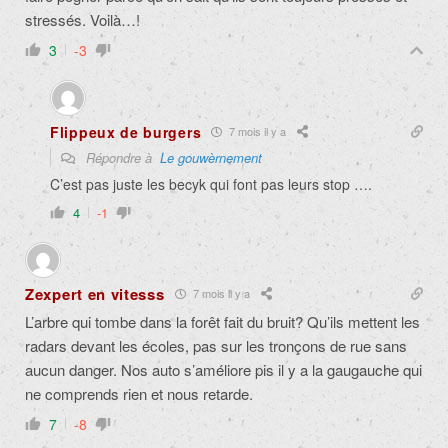
stressés. Voilà…!
3
-3
Flippeux de burgers
7 mois il y a
Répondre à
Le gouwèrnement
C’est pas juste les becyk qui font pas leurs stop ….
4
-1
Zexpert en vitesss
7 mois il y a
L’arbre qui tombe dans la forêt fait du bruit? Qu’ils mettent les
radars devant les écoles, pas sur les tronçons de rue sans
aucun danger. Nos auto s’améliore pis il y a la gaugauche qui
ne comprends rien et nous retarde.
7
-8