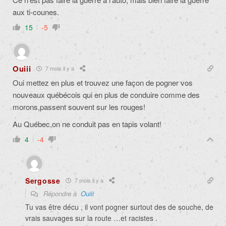
aux ti-counes.
15
-5
Ouiii
7 mois il y a
Oui mettez en plus et trouvez une façon de pogner vos
nouveaux québécois qui en plus de conduire comme des
morons,passent souvent sur les rouges!
Au Québec,on ne conduit pas en tapis volant!
4
-4
Sergosse
7 mois il y a
Répondre à
Ouiii
Tu vas être décu , il vont pogner surtout des de souche, de
vrais sauvages sur la route …et racistes .