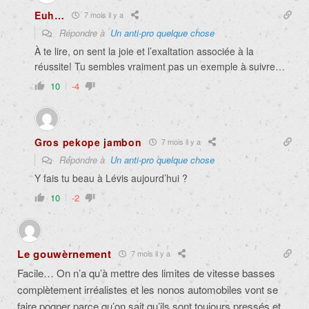
Euh…
7 mois il y a
Répondre à
Un anti-pro quelque chose
À te lire, on sent la joie et l’exaltation associée à la
réussite! Tu sembles vraiment pas un exemple à suivre…
10
-4
Gros pekope jambon
7 mois il y a
Répondre à
Un anti-pro quelque chose
Y fais tu beau à Lévis aujourd’hui ?
10
-2
Le gouwèrnement
7 mois il y a
Facile… On n’a qu’à mettre des limites de vitesse basses
complètement irréalistes et les nonos automobiles vont se
faire pogner parce qu’on sait qu’ils sont toujours pressés et