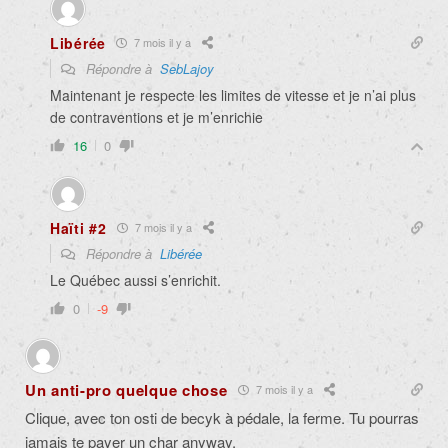
Libérée
7 mois il y a
Répondre à
SebLajoy
Maintenant je respecte les limites de vitesse et je n’ai plus
de contraventions et je m’enrichie
16
0
Haïti #2
7 mois il y a
Répondre à
Libérée
Le Québec aussi s’enrichit.
0
-9
Un anti-pro quelque chose
7 mois il y a
Clique, avec ton osti de becyk à pédale, la ferme. Tu pourras
jamais te payer un char anyway.