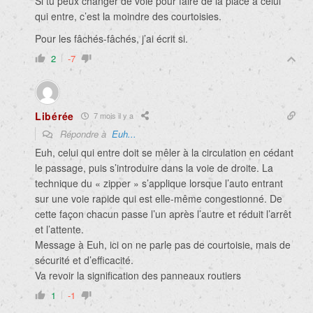
Si tu peux changer de voie pour faire de la place à celui
qui entre, c’est la moindre des courtoisies.
Pour les fâchés-fâchés, j’ai écrit si.
2
-7
Libérée
7 mois il y a
Répondre à
Euh...
Euh, celui qui entre doit se mêler à la circulation en cédant
le passage, puis s’introduire dans la voie de droite. La
technique du « zipper » s’applique lorsque l’auto entrant
sur une voie rapide qui est elle-même congestionné. De
cette façon chacun passe l’un après l’autre et réduit l’arrêt
et l’attente.
Message à Euh, ici on ne parle pas de courtoisie, mais de
sécurité et d’efficacité.
Va revoir la signification des panneaux routiers
1
-1