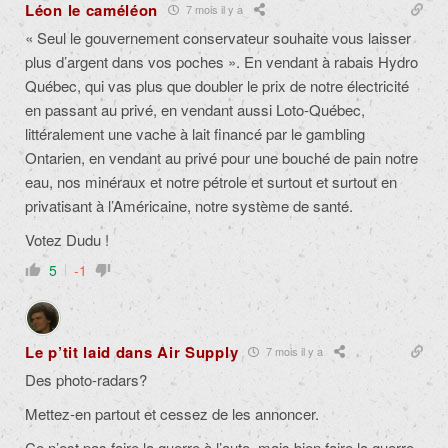
Léon le caméléon
7 mois il y a
« Seul le gouvernement conservateur souhaite vous laisser
plus d’argent dans vos poches ». En vendant à rabais Hydro
Québec, qui vas plus que doubler le prix de notre électricité
en passant au privé, en vendant aussi Loto-Québec,
littéralement une vache à lait financé par le gambling
Ontarien, en vendant au privé pour une bouché de pain notre
eau, nos minéraux et notre pétrole et surtout et surtout en
privatisant à l’Américaine, notre système de santé.
Votez Dudu !
5
-1
Le p’tit laid dans Air Supply
7 mois il y a
Des photo-radars?
Mettez-en partout et cessez de les annoncer.
Ce n’est pas faire la guerre à l’auto, mais bien faire la guerre