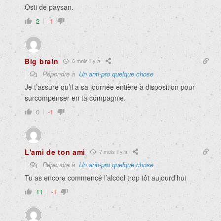
Osti de paysan.
2
-1
Big brain
6 mois il y a
Répondre à
Un anti-pro quelque chose
Je t’assure qu’il a sa journée entière à disposition pour
surcompenser en ta compagnie.
0
-1
L'ami de ton ami
7 mois il y a
Répondre à
Un anti-pro quelque chose
Tu as encore commencé l’alcool trop tôt aujourd’hui
11
-1