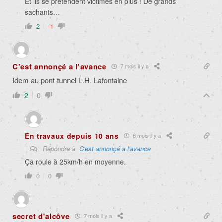
Et ils se prétendent victimes en plus ! De grands
sachants…
2
-1
C'est annonçé a l'avance
7 mois il y a
Idem au pont-tunnel L.H. Lafontaine
2
0
En travaux depuis 10 ans
6 mois il y a
Répondre à
C'est annonçé a l'avance
Ça roule à 25km/h en moyenne.
0
0
secret d'alcôve
7 mois il y a