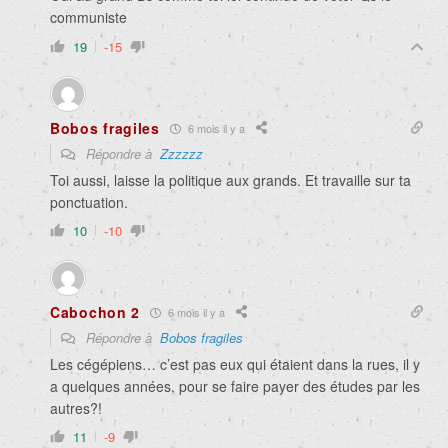
communiste
19
-15
Bobos fragiles
6 mois il y a
Répondre à
Zzzzzz
Toi aussi, laisse la politique aux grands. Et travaille sur ta
ponctuation.
10
-10
Cabochon 2
6 mois il y a
Répondre à
Bobos fragiles
Les cégépiens… c’est pas eux qui étaient dans la rues, il y
a quelques années, pour se faire payer des études par les
autres?!
11
-9