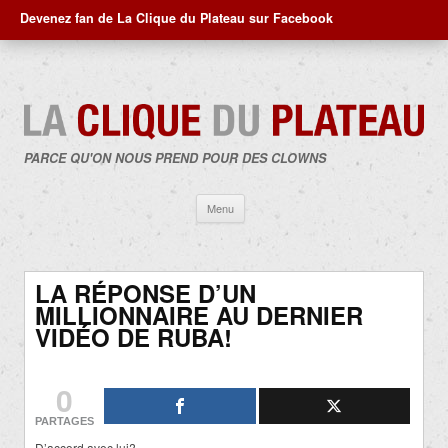
Devenez fan de La Clique du Plateau sur Facebook
PARCE QU'ON NOUS PREND POUR DES CLOWNS
Aller
Menu
au
contenu
LA RÉPONSE D’UN
MILLIONNAIRE AU DERNIER
VIDÉO DE RUBA!
0
PARTAGES
D’accord avec lui?