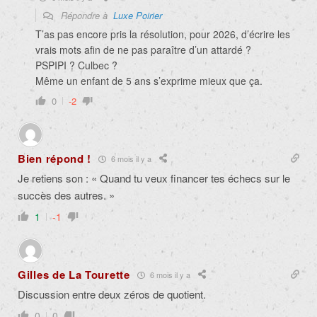
Répondre à
Luxe Poirier
T’as pas encore pris la résolution, pour 2026, d’écrire les
vrais mots afin de ne pas paraître d’un attardé ?
PSPIPI ? Culbec ?
Même un enfant de 5 ans s’exprime mieux que ça.
0
-2
Bien répond !
6 mois il y a
Je retiens son : « Quand tu veux financer tes échecs sur le
succès des autres. »
1
-1
Gilles de La Tourette
6 mois il y a
Discussion entre deux zéros de quotient.
0
0