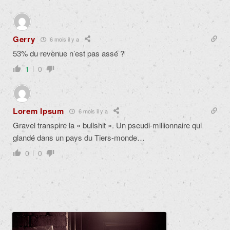
Gerry
6 mois il y a
53% du revenue n’est pas assé ?
1
0
Lorem Ipsum
6 mois il y a
Gravel transpire la « bullshit ». Un pseudi-millionnaire qui
glandé dans un pays du Tiers-monde…
0
0