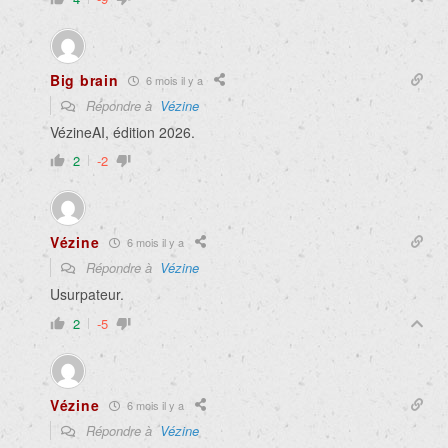
Big brain
6 mois il y a
Répondre à
Vézine
VézineAI, édition 2026.
2
-2
Vézine
6 mois il y a
Répondre à
Vézine
Usurpateur.
2
-5
Vézine
6 mois il y a
Répondre à
Vézine