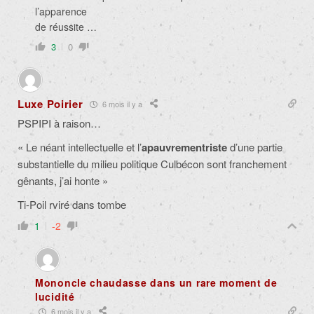
l’apparence
de réussite …
3
0
Luxe Poirier
6 mois il y a
PSPIPI à raison…
« Le néant intellectuelle et l’
apauvrementriste
d’une partie
substantielle du milieu politique Culbécon sont franchement
gênants, j’ai honte »
Ti-Poil rviré dans tombe
1
-2
Mononcle chaudasse dans un rare moment de
lucidité
6 mois il y a