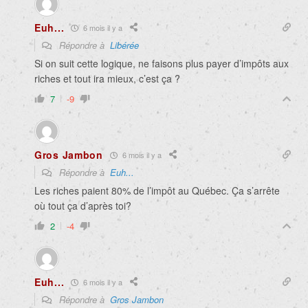
Euh...
6 mois il y a
Répondre à
Libérée
Si on suit cette logique, ne faisons plus payer d’impôts aux
riches et tout ira mieux, c’est ça ?
7
-9
Gros Jambon
6 mois il y a
Répondre à
Euh...
Les riches paient 80% de l’impôt au Québec. Ça s’arrête
où tout ça d’après toi?
2
-4
Euh...
6 mois il y a
Répondre à
Gros Jambon