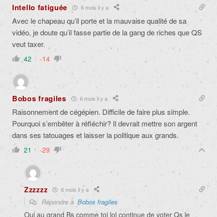
Intello fatiguée
6 mois il y a
Avec le chapeau qu’il porte et la mauvaise qualité de sa
vidéo, je doute qu’il fasse partie de la gang de riches que QS
veut taxer.
42
-14
Bobos fragiles
6 mois il y a
Raisonnement de cégépien. Difficile de faire plus simple.
Pourquoi s’embêter à réfléchir? Il devrait mettre son argent
dans ses tatouages et laisser la politique aux grands.
21
-29
Zzzzzz
6 mois il y a
Répondre à
Bobos fragiles
Oui au grand Bs comme toi lol continue de voter Qs le