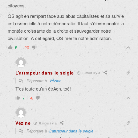
citoyens.
QS agit en rempart face aux abus capitalistes et sa survie
est essentielle à notre démocratie. Il faut s’élever contre la
montée croissante de la droite et sauvegarder notre
civilisation. À cet égard, QS mérite notre admiration.
5
-20
L’attrapeur dans le seigle
6 mois il y a
Répondre à
Vézine
T’es toute qu’un étrAon, toé!
7
-8
Vézine
6 mois il y a
Répondre à
L’attrapeur dans le seigle