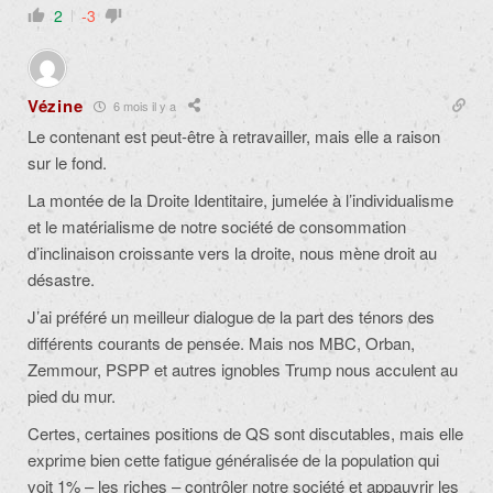
2
-3
Vézine
6 mois il y a
Le contenant est peut-être à retravailler, mais elle a raison
sur le fond.
La montée de la Droite Identitaire, jumelée à l’individualisme
et le matérialisme de notre société de consommation
d’inclinaison croissante vers la droite, nous mène droit au
désastre.
J’ai préféré un meilleur dialogue de la part des ténors des
différents courants de pensée. Mais nos MBC, Orban,
Zemmour, PSPP et autres ignobles Trump nous acculent au
pied du mur.
Certes, certaines positions de QS sont discutables, mais elle
exprime bien cette fatigue généralisée de la population qui
voit 1% – les riches – contrôler notre société et appauvrir les