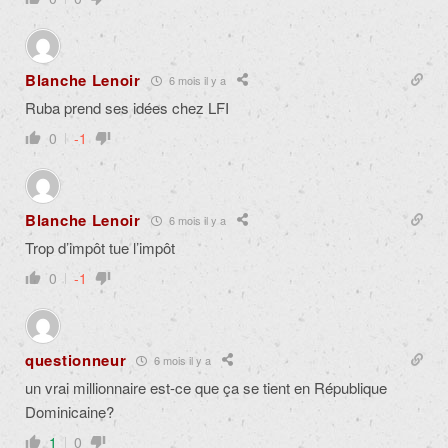
Blanche Lenoir
6 mois il y a
Ruba prend ses idées chez LFI
0
-1
Blanche Lenoir
6 mois il y a
Trop d’impôt tue l’impôt
0
-1
questionneur
6 mois il y a
un vrai millionnaire est-ce que ça se tient en République
Dominicaine?
1
0