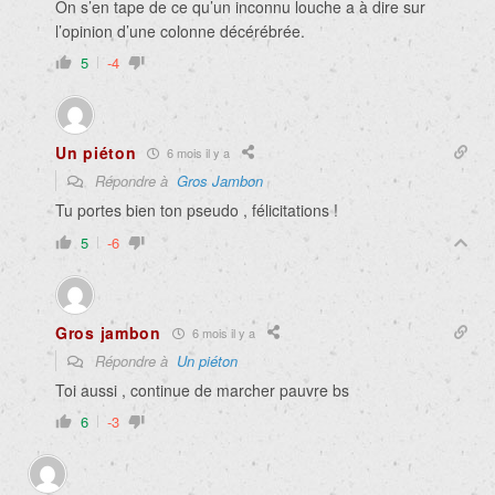
On s’en tape de ce qu’un inconnu louche a à dire sur
l’opinion d’une colonne décérébrée.
5
-4
Un piéton
6 mois il y a
Répondre à
Gros Jambon
Tu portes bien ton pseudo , félicitations !
5
-6
Gros jambon
6 mois il y a
Répondre à
Un piéton
Toi aussi , continue de marcher pauvre bs
6
-3