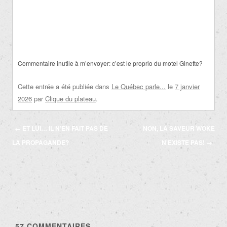
Commentaire inutile à m’envoyer: c’est le proprio du motel Ginette?
Cette entrée a été publiée dans
Le Québec parle...
le
7 janvier
2026
par
Clique du plateau
.
Navigation
←
ET LUI… IL N’EN FAIT PAS DE
NON, LA SAVEUR WOKE
des
LA PROPAGANDE?
N’EXISTE PAS!
→
articles
57
COMMENTAIRES