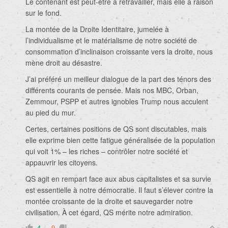
Le contenant est peut-être à retravailler, mais elle a raison
sur le fond.
La montée de la Droite Identitaire, jumelée à
l’individualisme et le matérialisme de notre société de
consommation d’inclinaison croissante vers la droite, nous
mène droit au désastre.
J’ai préféré un meilleur dialogue de la part des ténors des
différents courants de pensée. Mais nos MBC, Orban,
Zemmour, PSPP et autres ignobles Trump nous acculent
au pied du mur.
Certes, certaines positions de QS sont discutables, mais
elle exprime bien cette fatigue généralisée de la population
qui voit 1% – les riches – contrôler notre société et
appauvrir les citoyens.
QS agit en rempart face aux abus capitalistes et sa survie
est essentielle à notre démocratie. Il faut s’élever contre la
montée croissante de la droite et sauvegarder notre
civilisation. À cet égard, QS mérite notre admiration.
4
-9