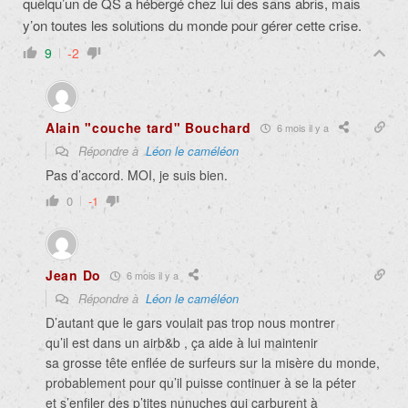
quelqu’un de QS a hébergé chez lui des sans abris, mais
y’on toutes les solutions du monde pour gérer cette crise.
9
-2
Alain "couche tard" Bouchard
6 mois il y a
Répondre à
Léon le caméléon
Pas d’accord. MOI, je suis bien.
0
-1
Jean Do
6 mois il y a
Répondre à
Léon le caméléon
D’autant que le gars voulait pas trop nous montrer
qu’il est dans un airb&b , ça aide à lui maintenir
sa grosse tête enflée de surfeurs sur la misère du monde,
probablement pour qu’il puisse continuer à se la péter
et s’enfiler des p’tites nunuches qui carburent à