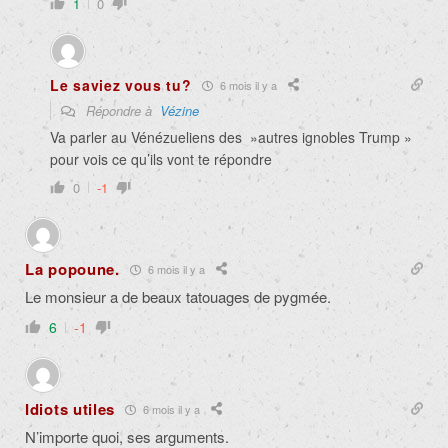
1
0
Le saviez vous tu?
6 mois il y a
Répondre à
Vézine
Va parler au Vénézueliens des »autres ignobles Trump »
pour vois ce qu’ils vont te répondre
0
-1
La popoune.
6 mois il y a
Le monsieur a de beaux tatouages de pygmée.
6
-1
Idiots utiles
6 mois il y a
N’importe quoi, ses arguments.