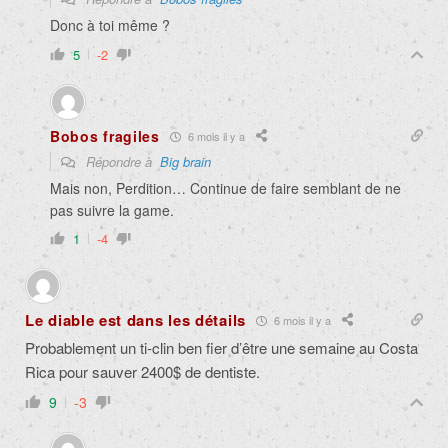
Donc à toi même ?
5
-2
Bobos fragiles
6 mois il y a
Répondre à
Big brain
Mais non, Perdition… Continue de faire semblant de ne
pas suivre la game.
1
-4
Le diable est dans les détails
6 mois il y a
Probablement un ti-clin ben fier d’être une semaine au Costa
Rica pour sauver 2400$ de dentiste.
9
-3