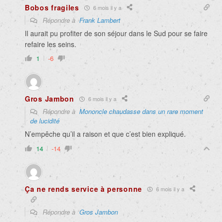
Bobos fragiles
6 mois il y a
Répondre à
Frank Lambert
Il aurait pu profiter de son séjour dans le Sud pour se faire
refaire les seins.
1
-6
Gros Jambon
6 mois il y a
Répondre à
Mononcle chaudasse dans un rare moment
de lucidité
N’empêche qu’il a raison et que c’est bien expliqué.
14
-14
Ça ne rends service à personne
6 mois il y a
Répondre à
Gros Jambon