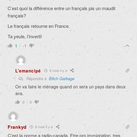
C’est quoi la différence entre un français pis un maudit
français?
Le français retourne en France.
Ta yeule, l’inverti!
1
-1
L’emancipé
6 mois il y a
Répondre à
Bitch Garbage
On va faire le ménage quand on sera un pays dans deux
ans.
0
0
Frankyd
6 mois il y a
C’est la norme a radio-canada. Etre pro immigration, tres