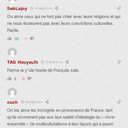
SebLajoy
6 mois il y a
On aime ceux qui ne font pas chier avec leurs religions et qui
ne nous écoeurent pas avec leurs convictions culturelles,
Facile.
10
-1
TAG Heuyeulh
6 mois il y a
Farme ta y*ule hostie de Français sale.
3
-6
ouch
6 mois il y a
On les aime les immigrés en provenance de France, tant
qu’ils emmenent pas eux leur saleté d’idéologie du « vivre-
ensemble » (le multiculturalisme à leur façon) qui a pourri