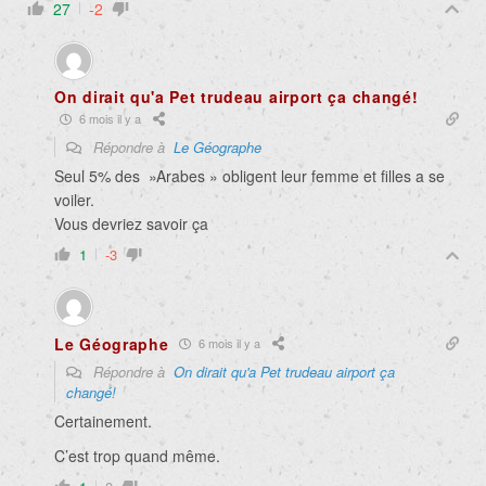
27
-2
On dirait qu'a Pet trudeau airport ça changé!
6 mois il y a
Répondre à
Le Géographe
Seul 5% des »Arabes » obligent leur femme et filles a se
voiler.
Vous devriez savoir ça
1
-3
Le Géographe
6 mois il y a
Répondre à
On dirait qu'a Pet trudeau airport ça
changé!
Certainement.
C’est trop quand même.