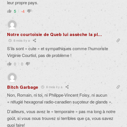
leur propre pays.
5
-4
Notre courtoisie de Queb lui assèche la pl...
6 mois il y a
S’ils sont « cute » et sympathiques comme l’humoriste
Virginie Courtiol, pas de problème !
0
0
Bitch Garbage
6 mois il y a
Non, Romain, ni toi, ni Philippe-Vincent Foisy, ni aucun
« réfugié hexagonal radio-canadien suçoteur de glands ».
D’ailleurs, vous avez le « temporaire » pas ma long à notre
goût, si vous nous trouvez si terribles que ça, vous savez
quoi faire!