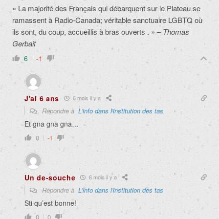
« La majorité des Français qui débarquent sur le Plateau se
ramassent à Radio-Canada; véritable sanctuaire LGBTQ où
ils sont, du coup, accueillis à bras ouverts . » –
Thomas
Gerbait
6
-1
J'ai 6 ans
6 mois il y a
Répondre à
L'info dans l'institution des tas
Et gna gna gna…
0
-1
Un de-souche
6 mois il y a
Répondre à
L'info dans l'institution des tas
Sti qu’est bonne!
0
0