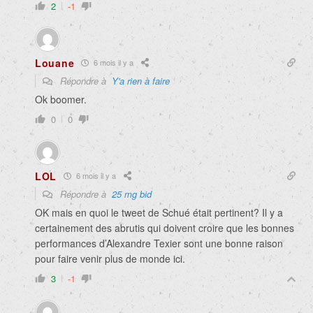
2
-1
Louane
6 mois il y a
Répondre à
Y'a rien à faire
Ok boomer.
0
0
LOL
6 mois il y a
Répondre à
25 mg bid
OK mais en quoi le tweet de Schué était pertinent? Il y a
certainement des abrutis qui doivent croire que les bonnes
performances d’Alexandre Texier sont une bonne raison
pour faire venir plus de monde ici.
3
-1