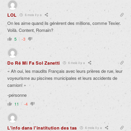
LOL
6 mois il y a
On les aime quand ils génèrent des millions, comme Texier.
Voilà. Content, Romain?
5
-3
Do Ré Mi Fa Sol Zanetti
6 mois il y a
« Ah oui, les maudits Français avec leurs prières de rue, leur
voyeurisme au piscines municipales et leurs accidents de
camion! »
-personne
11
-4
L'info dans l'institution des tas
6 mois il y a