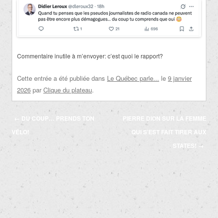
Commentaire inutile à m’envoyer: c’est quoi le rapport?
Cette entrée a été publiée dans
Le Québec parle...
le
9 janvier
2026
par
Clique du plateau
.
Navigation
←
DU COUP… PRENDS TON
PIERRE DION SUR LA FEMME
des
VÉLO!
QUI S’EST FAIT TIRER AUX
articles
STATES!
→