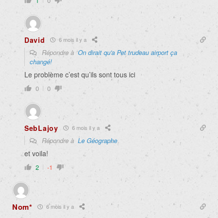
1
0
David
6 mois il y a
Répondre à
On dirait qu'a Pet trudeau airport ça
changé!
Le problème c’est qu’ils sont tous ici
0
0
SebLajoy
6 mois il y a
Répondre à
Le Géographe
et voila!
2
-1
Nom*
6 mois il y a