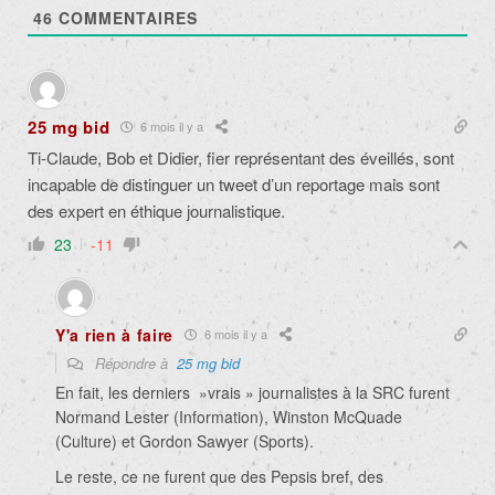
46
COMMENTAIRES
25 mg bid
6 mois il y a
Ti-Claude, Bob et Didier, fier représentant des éveillés, sont
incapable de distinguer un tweet d’un reportage mais sont
des expert en éthique journalistique.
23
-11
Y'a rien à faire
6 mois il y a
Répondre à
25 mg bid
En fait, les derniers »vrais » journalistes à la SRC furent
Normand Lester (Information), Winston McQuade
(Culture) et Gordon Sawyer (Sports).
Le reste, ce ne furent que des Pepsis bref, des