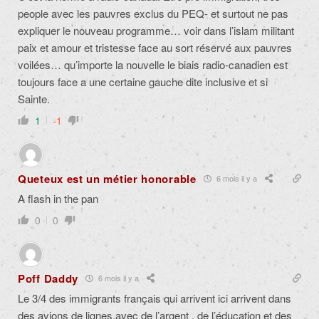
people avec les pauvres exclus du PEQ- et surtout ne pas
expliquer le nouveau programme… voir dans l’islam militant
paix et amour et tristesse face au sort réservé aux pauvres
voilées… qu’importe la nouvelle le biais radio-canadien est
toujours face a une certaine gauche dite inclusive et si
Sainte.
1
-1
Queteux est un métier honorable
6 mois il y a
A flash in the pan
0
0
Poff Daddy
6 mois il y a
Le 3/4 des immigrants français qui arrivent ici arrivent dans
des avions de lignes,avec de l’argent , de l’éducation et des