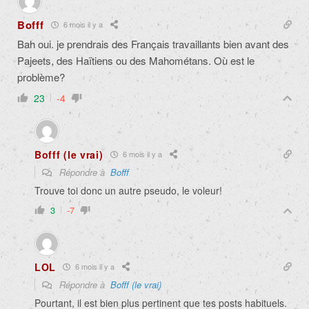
Bofff
6 mois il y a
Bah oui. je prendrais des Français travaillants bien avant des
Pajeets, des Haïtiens ou des Mahométans. Où est le
problème?
23
-4
Bofff (le vrai)
6 mois il y a
Répondre à
Bofff
Trouve toi donc un autre pseudo, le voleur!
3
-7
LOL
6 mois il y a
Répondre à
Bofff (le vrai)
Pourtant, il est bien plus pertinent que tes posts habituels.