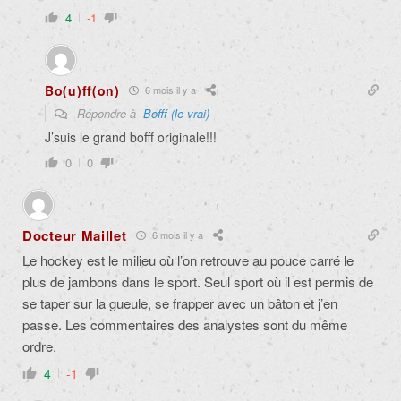
4
-1
Bo(u)ff(on)
6 mois il y a
Répondre à
Bofff (le vrai)
J’suis le grand bofff originale!!!
0
0
Docteur Maillet
6 mois il y a
Le hockey est le milieu où l’on retrouve au pouce carré le
plus de jambons dans le sport. Seul sport où il est permis de
se taper sur la gueule, se frapper avec un bâton et j’en
passe. Les commentaires des analystes sont du même
ordre.
4
-1