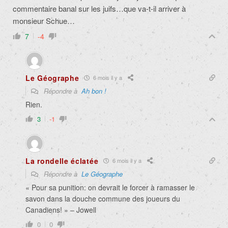
commentaire banal sur les juifs…que va-t-il arriver à
monsieur Schue…
7
-4
Le Géographe
6 mois il y a
Répondre à
Ah bon !
Rien.
3
-1
La rondelle éclatée
6 mois il y a
Répondre à
Le Géographe
« Pour sa punition: on devrait le forcer à ramasser le
savon dans la douche commune des joueurs du
Canadiens! » – Jowell
0
0