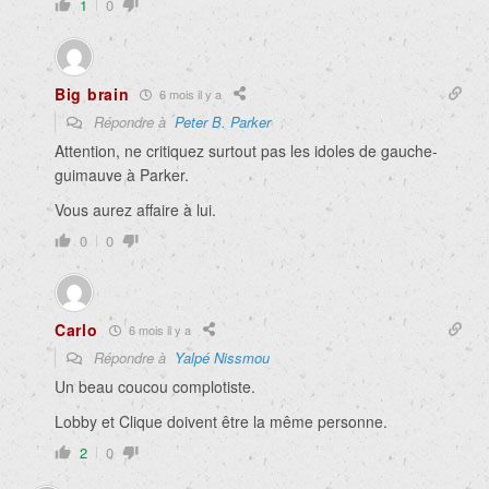
1
0
Big brain
6 mois il y a
Répondre à
Peter B. Parker
Attention, ne critiquez surtout pas les idoles de gauche-
guimauve à Parker.
Vous aurez affaire à lui.
0
0
Carlo
6 mois il y a
Répondre à
Yalpé Nissmou
Un beau coucou complotiste.
Lobby et Clique doivent être la même personne.
2
0