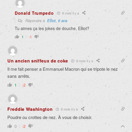
Donald Trumpedo
6 mois il y a
Répondre à
Elliot, 6 ans
Tu aimes ça les jokes de douche, Elliot?
1
-1
Un ancien sniffeux de coke
6 mois il y a
Il me fait penser a Emmanuel Macron qui se tripote le nez
sans arrêts.
1
-2
Freddie Washington
6 mois il y a
Poudre ou crottes de nez. À vous de choisir.
0
-2