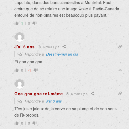
Lapointe, dans des bars clandestins à Montréal. Faut
croire que de se refaire une image woke à Radio-Canada
entouré de non-binaires est beaucoup plus payant.
1
0
J'ai 6 ans
6 mois il y a
Répondre à
Dessine-moi un rail
Et gna gna gna…
0
-1
Gna gna gna toi-même
6 mois il y a
Répondre à
J'ai 6 ans
T’es juste jaloux de la verve de sa plume et de son sens
de l’à-propos.
0
0