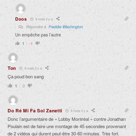
Doos
6 mois il y a
Répondre à
Freddie Washington
Un empêche pas l’autre
1
-1
Ton
6 mois il y a
Ça poud bon sang
1
0
Do Ré Mi Fa Sol Zanetti
6 mois il y a
Donc l’argumentaire de « Lobby Montréal » contre Jonathan
Poulain est de faire une montage de 45 secondes provenant
de 2 vidéos qui durent peut-être 30-60 minutes. Très fort.