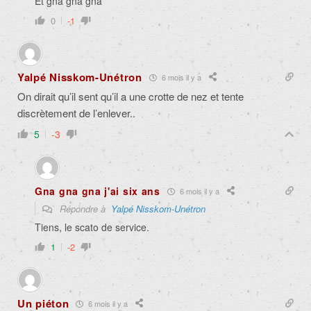
Et gna gna gna
0
-1
Yalpé Nisskom-Unétron
6 mois il y a
On dirait qu’il sent qu’il a une crotte de nez et tente
discrètement de l’enlever..
5
-3
Gna gna gna j'ai six ans
6 mois il y a
Répondre à
Yalpé Nisskom-Unétron
Tiens, le scato de service.
1
-2
Un piéton
6 mois il y a