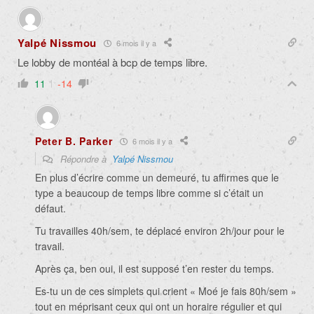
Yalpé Nissmou
6 mois il y a
Le lobby de montéal à bcp de temps libre.
11
-14
Peter B. Parker
6 mois il y a
Répondre à
Yalpé Nissmou
En plus d’écrire comme un demeuré, tu affirmes que le
type a beaucoup de temps libre comme si c’était un
défaut.
Tu travailles 40h/sem, te déplacé environ 2h/jour pour le
travail.
Après ça, ben oui, il est supposé t’en rester du temps.
Es-tu un de ces simplets qui crient « Moé je fais 80h/sem »
tout en méprisant ceux qui ont un horaire régulier et qui