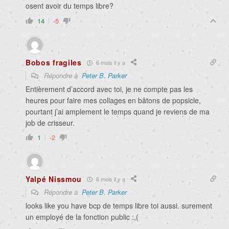
osent avoir du temps libre?
14
-5
Bobos fragiles
6 mois il y a
Répondre à
Peter B. Parker
Entièrement d’accord avec toi, je ne compte pas les
heures pour faire mes collages en bâtons de popsicle,
pourtant j’ai amplement le temps quand je reviens de ma
job de crisseur.
1
-2
Yalpé Nissmou
6 mois il y a
Répondre à
Peter B. Parker
looks like you have bcp de temps libre toi aussi. surement
un employé de la fonction public :,(