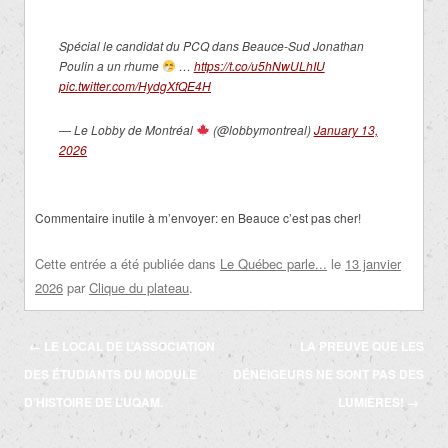
Spécial le candidat du PCQ dans Beauce-Sud Jonathan
Poulin a un rhume
…
https://t.co/u5hNwULhIU
pic.twitter.com/HydgXfQE4H
— Le Lobby de Montréal
(@lobbymontreal)
January 13,
2026
Commentaire inutile à m’envoyer: en Beauce c’est pas cher!
Cette entrée a été publiée dans
Le Québec parle...
le
13 janvier
2026
par
Clique du plateau
.
Navigation
←
LE LOCAL DE L’ASSOCIATION
LA PREUVE QUE LES
des
DES ÉTUDIANTS DU MODULE
DÉNEIGEURS NE SONT PAS DES
articles
D’HISTOIRE DE L’UQAM.
LUMIÈRES!
→