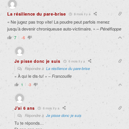
La résilience du pare-brise
6 mois il y a
« Ne jugez pas trop vite! La poudre peut parfois menez
jusqu’à devenir chroniqueuse auto-victimaire. » –
Pénéfloppe
7
-6
Je pisse donc je suis
6 mois il y a
Répondre à
La résilience du pare-brise
« À qui le dis-tu! » –
Francouille
1
-3
J'ai 6 ans
6 mois il y a
Répondre à
Je pisse donc je suis
Tu te réponds…