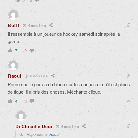
0
0
Bofff
6 mois il y a
Il ressemble à un joueur de hockey samedi soir après la
game.
7
-2
Raoul
6 mois il y a
Parce que le gars a du blanc sur les narines et qu’il est pleins
de tique, il a pris des choses. Méchante clique.
4
-3
Di Chnaille Deur
6 mois il y a
Répondre à
Raoul