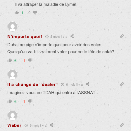
Il va attraper la maladie de Lyme!
1
0
N'importe quoi!
6 mois il y a
Duhaime pige n’importe quoi pour avoir des votes.
Quelqu’un va-t-il vraiment voter pour cette tête de coké?
6
-1
Il a changé de "dealer"
6 mois il y a
Imaginez-vous ce TDAH qui entre à l’ASSNAT…
6
-1
Weber
6 mois il y a