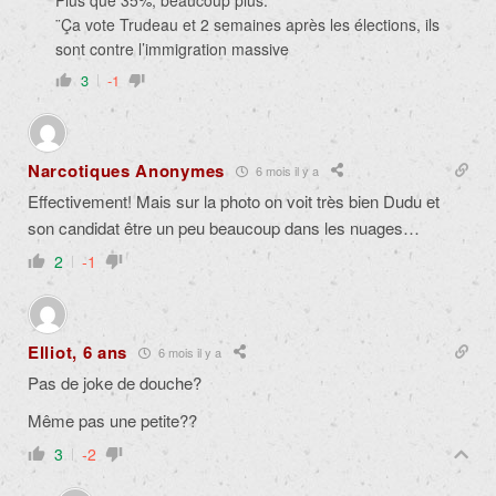
Plus que 35%, beaucoup plus.
¨Ça vote Trudeau et 2 semaines après les élections, ils
sont contre l’immigration massive
3
-1
Narcotiques Anonymes
6 mois il y a
Effectivement! Mais sur la photo on voit très bien Dudu et
son candidat être un peu beaucoup dans les nuages…
2
-1
Elliot, 6 ans
6 mois il y a
Pas de joke de douche?
Même pas une petite??
3
-2