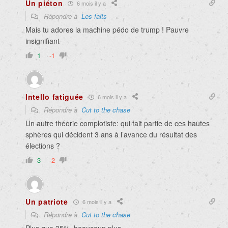
Un piéton
6 mois il y a
Répondre à
Les faits
Mais tu adores la machine pédo de trump ! Pauvre
insignifiant
1
-1
Intello fatiguée
6 mois il y a
Répondre à
Cut to the chase
Un autre théorie complotiste: qui fait partie de ces hautes
sphères qui décident 3 ans à l’avance du résultat des
élections ?
3
-2
Un patriote
6 mois il y a
Répondre à
Cut to the chase