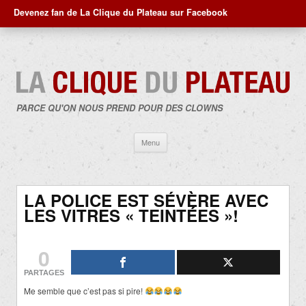
Devenez fan de La Clique du Plateau sur Facebook
PARCE QU'ON NOUS PREND POUR DES CLOWNS
Aller
Menu
au
contenu
LA POLICE EST SÉVÈRE AVEC
LES VITRES « TEINTÉES »!
0
PARTAGES
Me semble que c’est pas si pire!