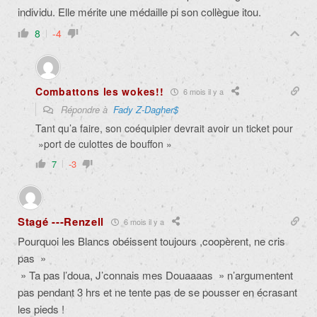
individu. Elle mérite une médaille pi son collègue itou.
8
-4
Combattons les wokes!!
6 mois il y a
Répondre à
Fady Z-Dagher$
Tant qu’a faire, son coéquipier devrait avoir un ticket pour
»port de culottes de bouffon »
7
-3
Stagé ---Renzell
6 mois il y a
Pourquoi les Blancs obéissent toujours ,coopèrent, ne cris
pas »
» Ta pas l’doua, J’connais mes Douaaaas » n’argumentent
pas pendant 3 hrs et ne tente pas de se pousser en écrasant
les pieds !