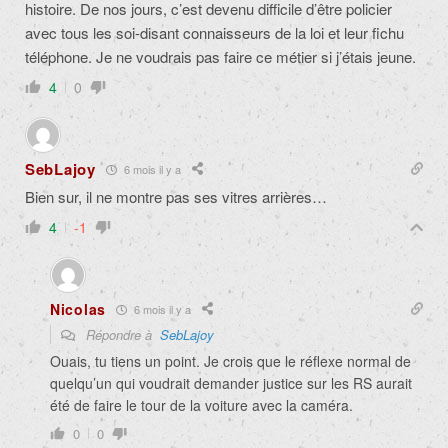
histoire. De nos jours, c’est devenu difficile d’être policier
avec tous les soi-disant connaisseurs de la loi et leur fichu
téléphone. Je ne voudrais pas faire ce métier si j’étais jeune.
4
0
SebLajoy
6 mois il y a
Bien sur, il ne montre pas ses vitres arrières…
4
-1
Nicolas
6 mois il y a
Répondre à
SebLajoy
Ouais, tu tiens un point. Je crois que le réflexe normal de
quelqu’un qui voudrait demander justice sur les RS aurait
été de faire le tour de la voiture avec la caméra.
0
0