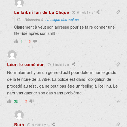
Le larbin fan de La Clique
6 mois il y a
Répondre à
La clique des wokes
Clairement à veut son adresse pour se faire donner une
tite ride après son shift
1
-6
Léon le caméléon
6 mois il y a
Normalement y’on un genre d’outil pour déterminer le grade
de la teinture de la vitre. La police est dans l’obligation de
procédé au test , ça ne peut pas être un feeling à l’œil nu. Le
gars vas gagner son cas sans problème.
25
-2
Ruth
6 mois il y a