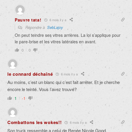
Pauvre tata!
6 mois il y a
Répondre à
SebLajoy
On peut teindre ses vitres arrières. La loi s’applique pour
le pare-brise et les vitres latérales en avant.
0
0
le connard déchaîné
6 mois il y a
Au moins, c’est un blanc qui c’est fait arrêter. Et je cherche
encore le teinté. Vous l’avez trouvé?
1
-1
Combattons les wokes!!
6 mois il y a
Son truck ressemble a celui de Renée Nicole Good.