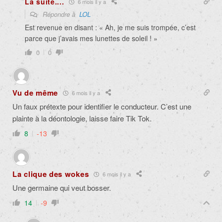
La suite....
6 mois il y a
Répondre à
LOL
Est revenue en disant : « Ah, je me suis trompée, c’est
parce que j’avais mes lunettes de soleil ! »
0
0
Vu de même
6 mois il y a
Un faux prétexte pour identifier le conducteur. C’est une
plainte à la déontologie, laisse faire Tik Tok.
8
-13
La clique des wokes
6 mois il y a
Une germaine qui veut bosser.
14
-9