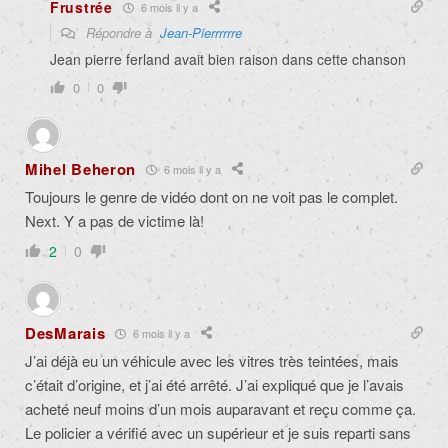
Frustrée
6 mois il y a
Répondre à
Jean-Pierrrrrre
Jean pierre ferland avait bien raison dans cette chanson
0
0
Mihel Beheron
6 mois il y a
Toujours le genre de vidéo dont on ne voit pas le complet.
Next. Y a pas de victime là!
2
0
DesMarais
6 mois il y a
J’ai déjà eu un véhicule avec les vitres très teintées, mais
c’était d’origine, et j’ai été arrêté. J’ai expliqué que je l’avais
acheté neuf moins d’un mois auparavant et reçu comme ça.
Le policier a vérifié avec un supérieur et je suis reparti sans