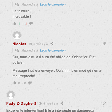
Répondre à
Léon le caméléon
La teinture !
Incroyable !
1
-1
Nicolas
6 mois il y a
Répondre à
Léon le caméléon
Oui, mais d’ici là il aura été obligé de s’identifier. État
policier.
Message inutile à envoyer: Ouiannn, b’en moé gé rien à
meurreproché.
0
0
Fady Z-Dagher$
6 mois il y a
Excellente intervention! Elle a intercepté un dangereux