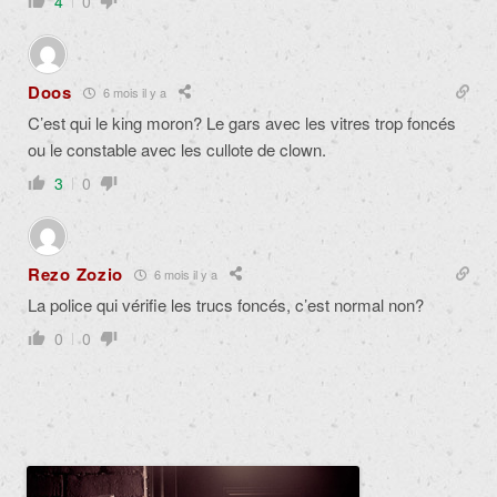
4
0
Doos
6 mois il y a
C’est qui le king moron? Le gars avec les vitres trop foncés
ou le constable avec les cullote de clown.
3
0
Rezo Zozio
6 mois il y a
La police qui vérifie les trucs foncés, c’est normal non?
0
0