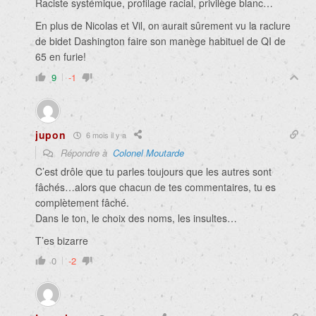
Raciste systémique, profilage racial, privilège blanc…
En plus de Nicolas et Vil, on aurait sûrement vu la raclure
de bidet Dashington faire son manège habituel de QI de
65 en furie!
9
-1
jupon
6 mois il y a
Répondre à
Colonel Moutarde
C’est drôle que tu parles toujours que les autres sont
fâchés…alors que chacun de tes commentaires, tu es
complètement fâché.
Dans le ton, le choix des noms, les insultes…
T’es bizarre
0
-2