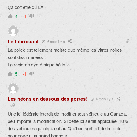
Ça doit être du I.A
4
-1
Le fabriquant
6 mois il y a
La police est tellement raciste que même les vitres noires
sont discriminées
Le racisme systémique hé la,la
5
-1
Les néons en dessous des portes!
6 mois il y a
Une loi fédérale interdit de modifier tout véhicule au Canada,
peu importe la modification. Si cette loi serait appliquée, 10%
des véhicules qui circulent au Québec sortirait de la route
pour notre plus grand bonheur.