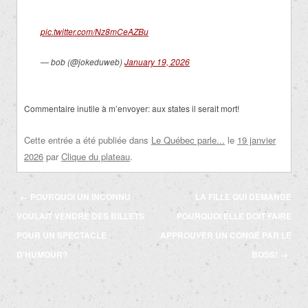
pic.twitter.com/Nz8mCeAZBu
— bob (@jokeduweb)
January 19, 2026
Commentaire inutile à m’envoyer: aux states il serait mort!
Cette entrée a été publiée dans
Le Québec parle...
le
19 janvier
2026
par
Clique du plateau
.
Navigation
←
POURQUOI UN INCONNU
LA FILLE QUI DEMANDE
des
VOULAIT VENDRE DES BILLETS
POURQUOI ELLE DOIT FAIRE
articles
POUR UN SPECTACLE
APPROUVER UN CONGÉ PAR LE
D’HUMOUR?
BOSS!
→