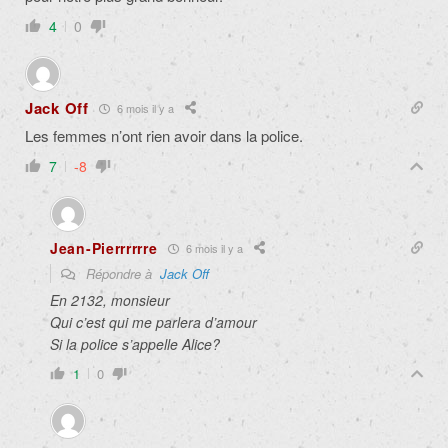
4
0
Jack Off
6 mois il y a
Les femmes n’ont rien avoir dans la police.
7
-8
Jean-Pierrrrrre
6 mois il y a
Répondre à
Jack Off
En 2132, monsieur
Qui c’est qui me parlera d’amour
Si la police s’appelle Alice?
1
0