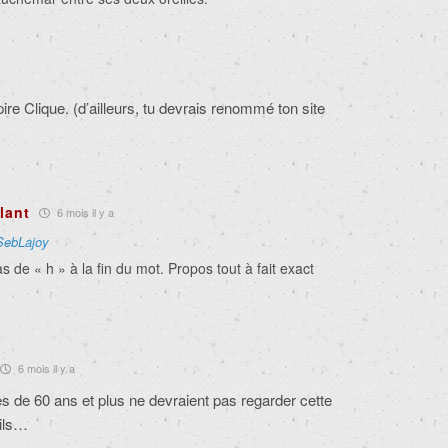
re Clique. (d’ailleurs, tu devrais renommé ton site
lant
6 mois il y a
SebLajoy
s de « h » à la fin du mot. Propos tout à fait exact
6 mois il y a
 de 60 ans et plus ne devraient pas regarder cette
rils…