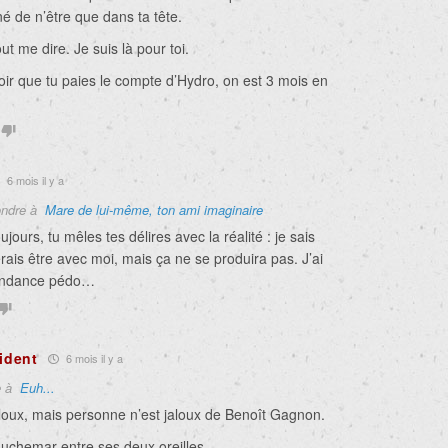
nné de n’être que dans ta tête.
ut me dire. Je suis là pour toi.
loir que tu paies le compte d’Hydro, on est 3 mois en
6 mois il y a
ndre à
Mare de lui-même, ton ami imaginaire
ours, tu mêles tes délires avec la réalité : je sais
rais être avec moi, mais ça ne se produira pas. J’ai
endance pédo…
sident
6 mois il y a
e à
Euh...
aloux, mais personne n’est jaloux de Benoît Gagnon.
 cauchemar entre ses deux oreilles.