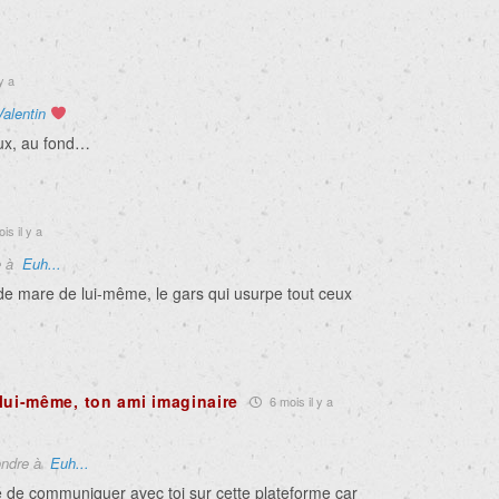
y a
Valentin
oux, au fond…
is il y a
e à
Euh...
de mare de lui-même, le gars qui usurpe tout ceux
lui-même, ton ami imaginaire
6 mois il y a
ndre à
Euh...
é de communiquer avec toi sur cette plateforme car