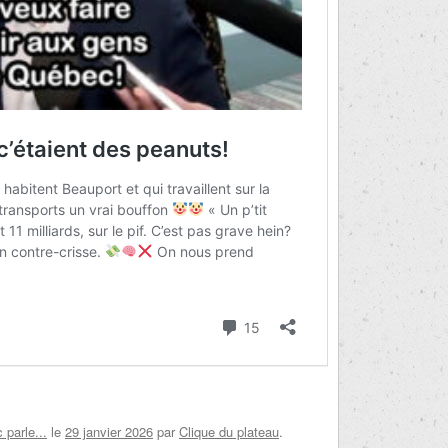
parle...
le
29 janvier 2026
par
Clique du plateau
.