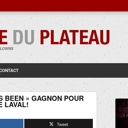
CLOWNS
Aller
au
contenu
CONTACT
AS BEEN » GAGNON POUR
 LAVAL!
Tweet