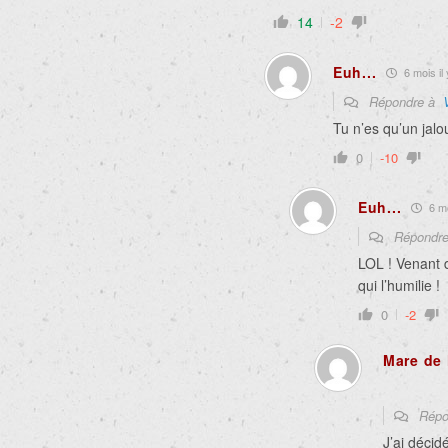
14
-2
Euh...
6 mois il 
Répondre à
Tu n’es qu’un jal
0
-10
Euh...
6 mo
Répondr
LOL ! Venant 
qui l’humilie !
0
-2
Mare de 
Répo
J’ai décid