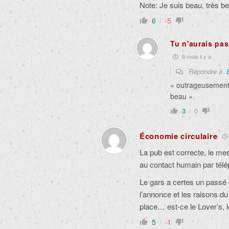
Note: Je suis beau, très 
6
-5
Tu n'aurais pa
6 mois il y a
Répondre à
« outrageusement
beau ».
3
0
Économie circulaire
La pub est correcte, le mes
au contact humain par tél
Le gars a certes un passé
l’annonce et les raisons du
place… est-ce le Lover’s, 
5
-1