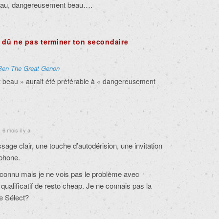
beau, dangereusement beau….
s dû ne pas terminer ton secondaire
Ben The Great Genon
 beau » aurait été préférable à « dangereusement
6 mois il y a
sage clair, une touche d’autodérision, une invitation
éphone.
 connu mais je ne vois pas le problème avec
 qualificatif de resto cheap. Je ne connais pas la
le Sélect?