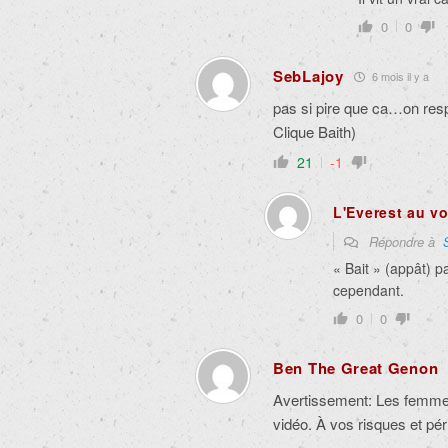
0
0
SebLajoy
6 mois il y a
pas si pire que ca…on respi
Clique Baith)
21
-1
L'Everest au vo
Répondre à
« Bait » (appât) pa
cependant.
0
0
Ben The Great Genon
Avertissement: Les femmes
vidéo. À vos risques et pé