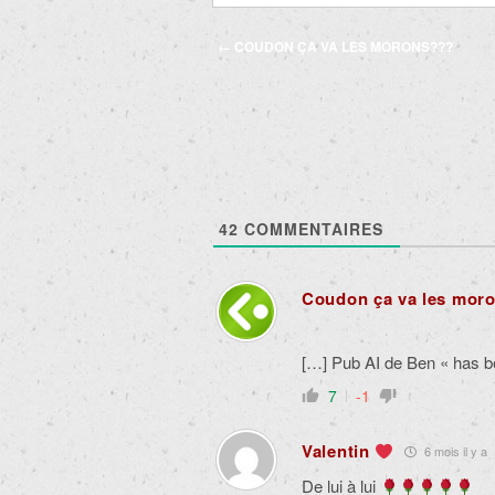
Navigation
←
COUDON ÇA VA LES MORONS???
des
articles
42
COMMENTAIRES
Coudon ça va les moro
[…] Pub AI de Ben « has b
7
-1
Valentin
6 mois il y a
De lui à lui