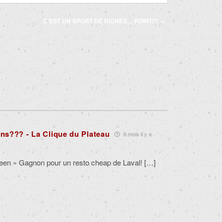
C’EST UN SPORT DE RICHES… POINT!!!
→
ns??? - La Clique du Plateau
6 mois il y a
een » Gagnon pour un resto cheap de Laval! […]