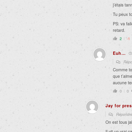
j’étais ta
Tu peux to
PS: va fal
retard.
2
-1
Euh…
Répo
Comme touj
que t’aime
aucune t
0
0
Jay for pre
Répondr
On est tous j
Il vit un vrai