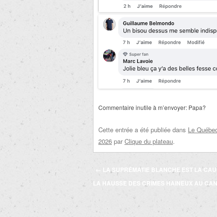
Commentaire inutile à m’envoyer: Papa?
Cette entrée a été publiée dans
Le Québec 
2026
par
Clique du plateau
.
Navigation
←
LA SUPRÉMATIE BLANCHE EST LA CAU
des
LA HAUSSE DES CRIMES HAINEUX AU CA
articles