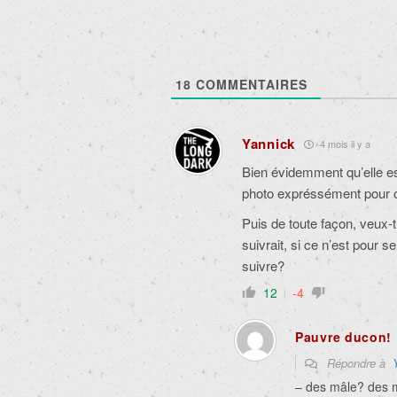
18
COMMENTAIRES
Yannick
4 mois il y a
Bien évidemment qu’elle est
photo expréssément pour o
Puis de toute façon, veux-t
suivrait, si ce n’est pour se 
suivre?
12
-4
Pauvre ducon!
Répondre à
– des mâle? des 