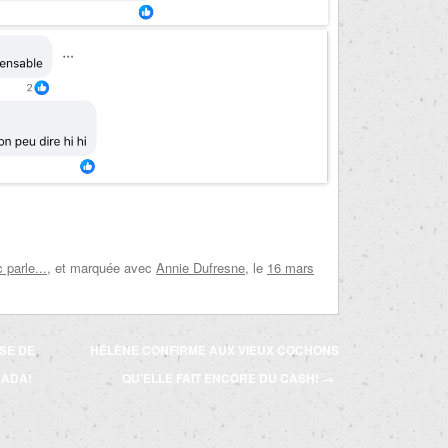
parle...
, et marquée avec
Annie Dufresne
, le
16 mars
SE DE
HÉLÈNE CONFIRME AUX VIEUX COCHONS
NADA!
QU’ELLE FAIT ENCORE DU CASH!
→