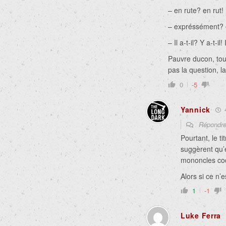
– en rute? en rut!
– expréssément? 
– Il a-t-il? Y a-t-il! I
Pauvre ducon, tout
pas la question, l
0
-5
Yannick
4
Répondr
Pourtant, le tit
suggèrent qu’e
mononcles co
Alors si ce n’e
1
-1
Luke Ferra