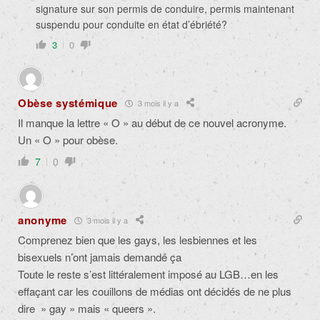
signature sur son permis de conduire, permis maintenant
suspendu pour conduite en état d’ébriété?
3
0
Obèse systémique
3 mois il y a
Il manque la lettre « O » au début de ce nouvel acronyme.
Un « O » pour obèse.
7
0
anonyme
3 mois il y a
Comprenez bien que les gays, les lesbiennes et les
bisexuels n’ont jamais demandé ça
Toute le reste s’est littéralement imposé au LGB…en les
effaçant car les couillons de médias ont décidés de ne plus
dire » gay » mais « queers ».