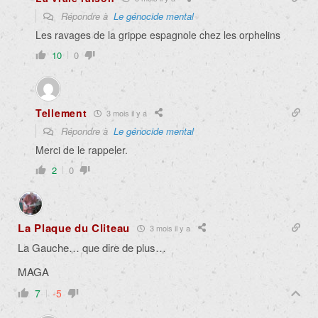
Répondre à
Le génocide mental
Les ravages de la grippe espagnole chez les orphelins
10
0
Tellement
3 mois il y a
Répondre à
Le génocide mental
Merci de le rappeler.
2
0
La Plaque du Cliteau
3 mois il y a
La Gauche… que dire de plus…
MAGA
7
-5