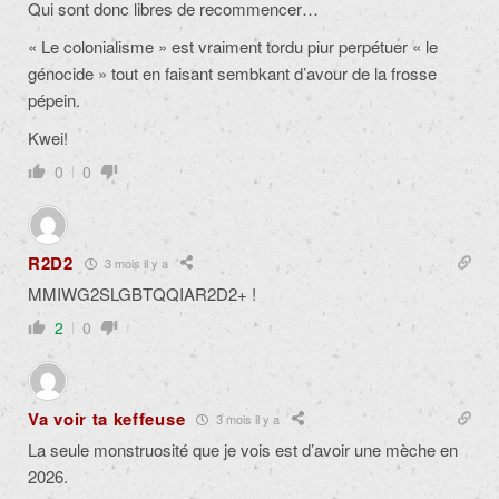
Qui sont donc libres de recommencer…
« Le colonialisme » est vraiment tordu piur perpétuer « le
génocide » tout en faisant sembkant d’avour de la frosse
pépein.
Kwei!
0
0
R2D2
3 mois il y a
MMIWG2SLGBTQQIAR2D2+ !
2
0
Va voir ta keffeuse
3 mois il y a
La seule monstruosité que je vois est d’avoir une mèche en
2026.