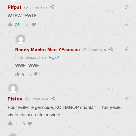
Pifpaf
3 mois il y a
WTFWTFWTF+
25
-1
Randy Macho Man YEaaaaaa
3 mois il y a
Répondre à
Pifpaf
WWF+WWE
9
0
Pistov
3 mois il y a
Pour éviter le génocide, KC LMNOP chantait » t’as yeule,
vis ta vie pis reste en vie ».
1
0