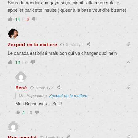
Sans demander aux gays si ça faisait l’affaire de sefaite
appeller par cette insulte ( queer à la base veut dire bizarre)
14
-2
Zexpert en la matiere
3 mois il y a
Le canada est brisé mais bon qui va changer quoi hein
12
0
René
3 mois il y a
Répondre à
Zexpert en la matiere
Mes Rocheuses… Sniff!
2
0
Mon constat
3 mois il y a