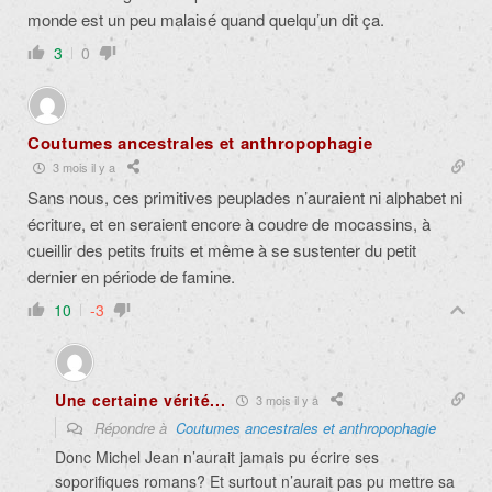
monde est un peu malaisé quand quelqu’un dit ça.
3
0
Coutumes ancestrales et anthropophagie
3 mois il y a
Sans nous, ces primitives peuplades n’auraient ni alphabet ni
écriture, et en seraient encore à coudre de mocassins, à
cueillir des petits fruits et même à se sustenter du petit
dernier en période de famine.
10
-3
Une certaine vérité...
3 mois il y a
Répondre à
Coutumes ancestrales et anthropophagie
Donc Michel Jean n’aurait jamais pu écrire ses
soporifiques romans? Et surtout n’aurait pas pu mettre sa