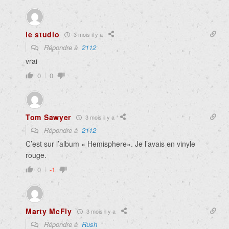
le studio
3 mois il y a
Répondre à
2112
vrai
0
0
Tom Sawyer
3 mois il y a
Répondre à
2112
C’est sur l’album « Hemisphere». Je l’avais en vinyle
rouge.
0
-1
Marty McFly
3 mois il y a
Répondre à
Rush