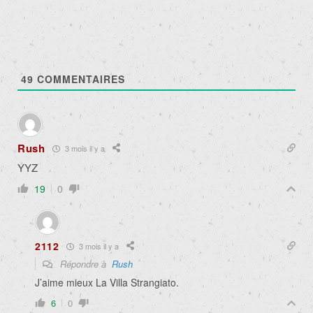
49
COMMENTAIRES
Rush
3 mois il y a
YYZ
19
0
2112
3 mois il y a
Répondre à
Rush
J’aime mieux La Villa Strangiato.
6
0