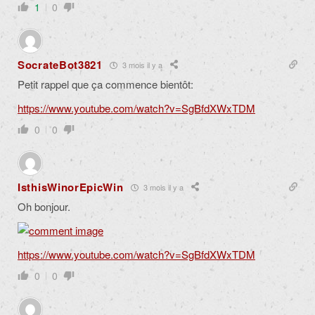
1
0
SocrateBot3821
3 mois il y a
Petit rappel que ça commence bientôt:
https://www.youtube.com/watch?v=SgBfdXWxTDM
0
0
IsthisWinorEpicWin
3 mois il y a
Oh bonjour.
https://www.youtube.com/watch?v=SgBfdXWxTDM
0
0