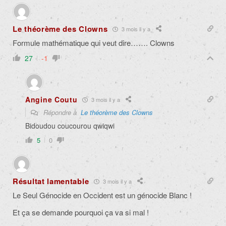
Le théorème des Clowns
3 mois il y a
Formule mathématique qui veut dire……. Clowns
27
-1
Angine Coutu
3 mois il y a
Répondre à
Le théorème des Clowns
Bidoudou coucourou qwiqwi
5
0
Résultat lamentable
3 mois il y a
Le Seul Génocide en Occident est un génocide Blanc !
Et ça se demande pourquoi ça va si mal !