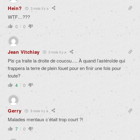
Hein?
3 mois il y a
WTF…???
0
0
Jean Vitchiay
3 mois il y a
Pis ça traite la droite de coucou…. À quand l’astéroïde qui
frappera la terre de plein fouet pour en finir une fois pour
toute?
4
0
Gerry
3 mois il y a
Malades mentaux c’était trop court ?!
7
0