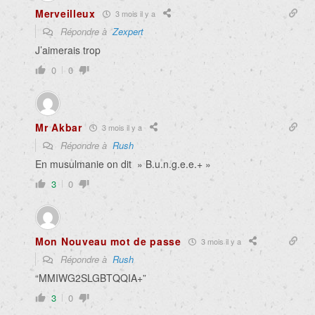
Merveilleux
3 mois il y a
Répondre à
Zexpert
J’aimerais trop
0
0
Mr Akbar
3 mois il y a
Répondre à
Rush
En musulmanie on dit » B.u.n.g.e.e.+ »
3
0
Mon Nouveau mot de passe
3 mois il y a
Répondre à
Rush
“MMIWG2SLGBTQQIA+”
3
0