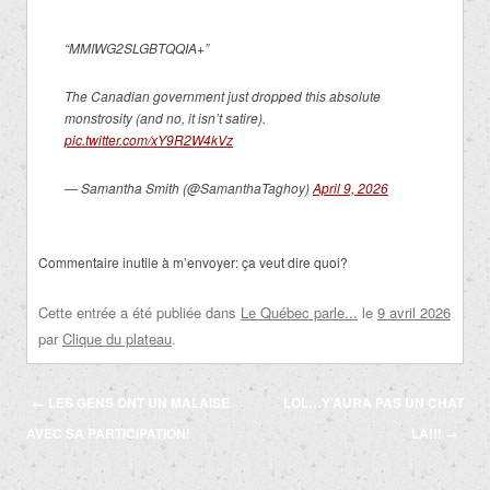
“MMIWG2SLGBTQQIA+”
The Canadian government just dropped this absolute
monstrosity (and no, it isn’t satire).
pic.twitter.com/xY9R2W4kVz
— Samantha Smith (@SamanthaTaghoy)
April 9, 2026
Commentaire inutile à m’envoyer: ça veut dire quoi?
Cette entrée a été publiée dans
Le Québec parle...
le
9 avril 2026
par
Clique du plateau
.
Navigation
←
LES GENS ONT UN MALAISE
LOL…Y’AURA PAS UN CHAT
des
AVEC SA PARTICIPATION!
LÀ!!!
→
articles