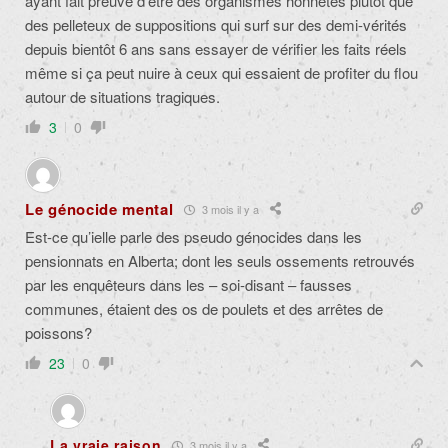
ayant fait preuve d’être des organismes honnêtes plutôt que
des pelleteux de suppositions qui surf sur des demi-vérités
depuis bientôt 6 ans sans essayer de vérifier les faits réels
même si ça peut nuire à ceux qui essaient de profiter du flou
autour de situations tragiques.
3
0
Le génocide mental
3 mois il y a
Est-ce qu’ielle parle des pseudo génocides dans les
pensionnats en Alberta; dont les seuls ossements retrouvés
par les enquêteurs dans les – soi-disant – fausses
communes, étaient des os de poulets et des arrêtes de
poissons?
23
0
La vraie raison
3 mois il y a