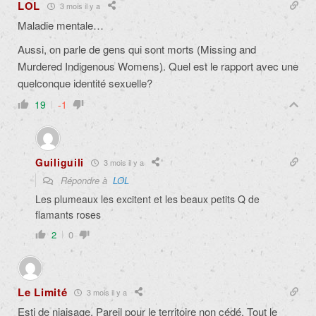
LOL
3 mois il y a
Maladie mentale…
Aussi, on parle de gens qui sont morts (Missing and
Murdered Indigenous Womens). Quel est le rapport avec une
quelconque identité sexuelle?
19
-1
Guiliguili
3 mois il y a
Répondre à
LOL
Les plumeaux les excitent et les beaux petits Q de
flamants roses
2
0
Le Limité
3 mois il y a
Esti de niaisage. Pareil pour le territoire non cédé. Tout le