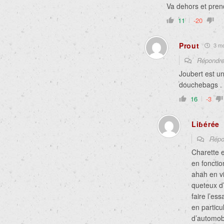
Va dehors et prend
11
-20
Prout
3 moi
Répondr
Joubert est un
douchebags . L
16
-3
Liɓérée
Répo
Charette e
en fonctio
ahah en vi
queteux d’
faire l’es
en particu
d’automobi