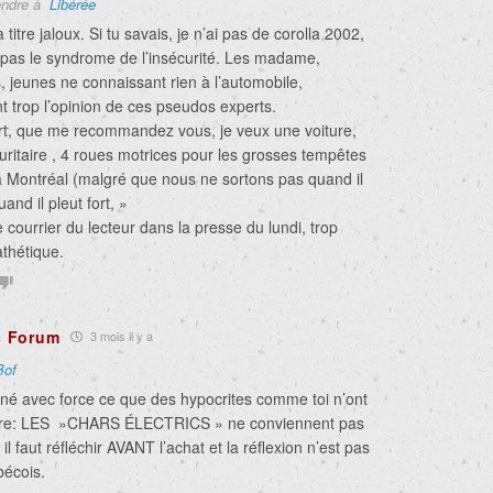
ndre à
Liɓérée
titre jaloux. Si tu savais, je n’ai pas de corolla 2002,
i pas le syndrome de l’insécurité. Les madame,
 jeunes ne connaissant rien à l’automobile,
 trop l’opinion de ces pseudos experts.
rt, que me recommandez vous, je veux une voiture,
curitaire , 4 roues motrices pour les grosses tempêtes
à Montréal (malgré que nous ne sortons pas quand il
and il pleut fort, »
le courrier du lecteur dans la presse du lundi, trop
athétique.
c Forum
3 mois il y a
Bof
né avec force ce que des hypocrites comme toi n’ont
faire: LES »CHARS ÉLECTRICS » ne conviennent pas
il faut réfléchir AVANT l’achat et la réflexion n’est pas
bécois.