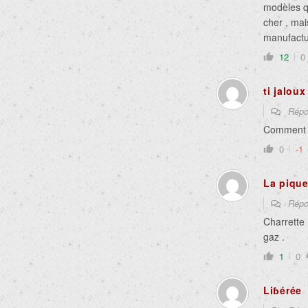
modèles qu
cher , mai
manufactur
12
0
ti jaloux
Répo
Comment v
0
-1
La piqu
Répo
Charrette 
gaz .
1
0
Liɓérée