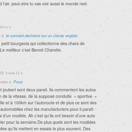
 l’air. peut-etre tu vas voir aussi le monde reel.
s il y a
e à
le connard dechaine sur un clavier anglais
 petit bourgeois qui collectionne des chars de
e meilleur c’est Benoit Charette.
3 mois il y a
ndre à
Prout
t joubert sont deux pareil. Ils commentent les autos
n de la vitesse, de la supposé conduite » sportive »
lle et à 100km sur l’autoroute et de plus ce sont des
automobiles chez les manufacturiers pour il paraît
sai d’un modèle. Ah c’est qu’ils ont besoin d’une auto
lier pour la semaine.De plus quels sont les modèles
les qu’ils mettent en essais le plus souvent. Des