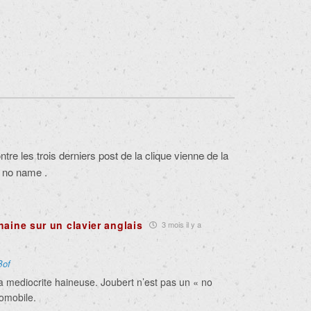
ontre les trois derniers post de la clique vienne de la
 no name .
aine sur un clavier anglais
3 mois il y a
Bof
a mediocrite haineuse. Joubert n’est pas un « no
omobile.