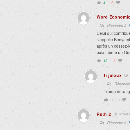
4
-9
Word Economi
Répondre à
Celui qui contrib
s’appelle Benyam
après un cessez-le
paix même un Québ
13
-8
ti jaloux
Répondr
Trump deran
0
0
Ruth 2
3 mois i
Répondre à