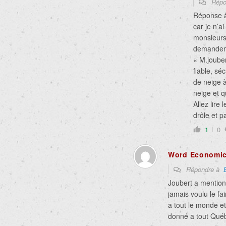
Répo
Réponse à 
car je n’a
monsieurs,
demandent
« M.joube
fiable, sé
de neige 
neige et qu
Allez lire 
drôle et p
1
0
Word Economi
Répondre à
Joubert a mention
jamais voulu le 
a tout le monde et 
donné a tout Qué