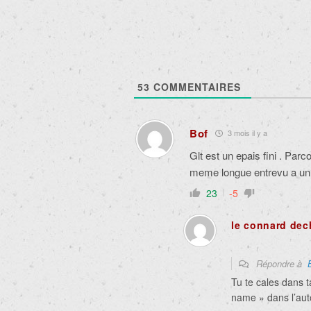
53
COMMENTAIRES
Bof
3 mois il y a
Glt est un epais fini . Parc
meme longue entrevu a un
23
-5
le connard dech
Répondre à
Tu te cales dans t
name » dans l’aut