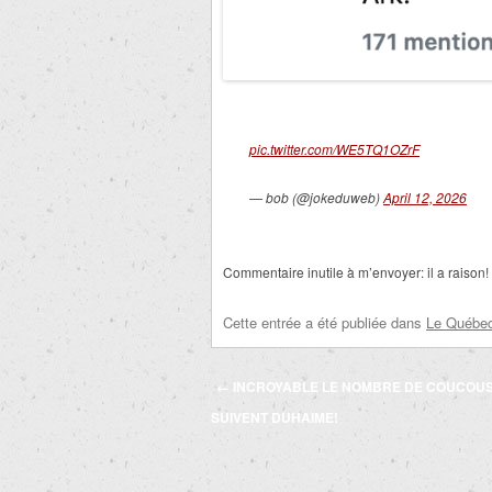
pic.twitter.com/WE5TQ1OZrF
— bob (@jokeduweb)
April 12, 2026
Commentaire inutile à m’envoyer: il a raison!
Cette entrée a été publiée dans
Le Québec 
Navigation
←
INCROYABLE LE NOMBRE DE COUCOUS
des
SUIVENT DUHAIME!
articles