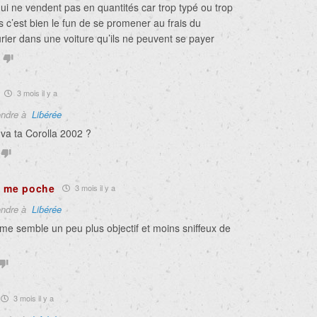
i ne vendent pas en quantités car trop typé ou trop
s c’est bien le fun de se promener au frais du
ier dans une voiture qu’ils ne peuvent se payer
3 mois il y a
ndre à
Liɓérée
a ta Corolla 2002 ?
e me poche
3 mois il y a
ndre à
Liɓérée
me semble un peu plus objectif et moins sniffeux de
3 mois il y a