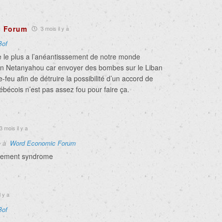
c Forum
3 mois il y a
Bof
ue le plus a l’anéantisssement de notre monde
in Netanyahou car envoyer des bombes sur le Liban
-feu afin de détruire la possibilité d’un accord de
écois n’est pas assez fou pour faire ça.
3 mois il y a
e à
Word Economic Forum
gement syndrome
l y a
Bof