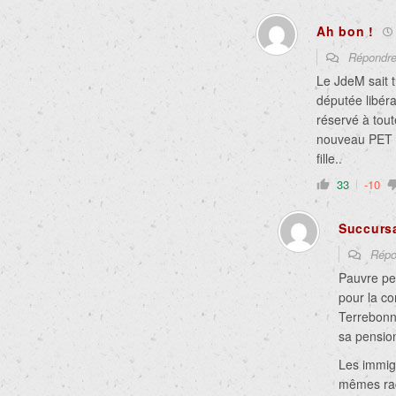
Ah bon !
Répondr
Le JdeM sait t
députée libéra
réservé à tou
nouveau PET l
fille..
33
-10
Succurs
Répo
Pauvre pet
pour la c
Terrebonn
sa pension
Les immigr
mêmes rac