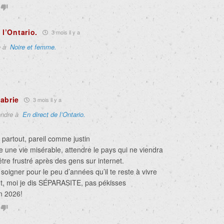
 l’Ontario.
3 mois il y a
e à
Noire et femme.
abrie
3 mois il y a
ndre à
En direct de l’Ontario.
 partout, pareil comme justin
re une vie misérable, attendre le pays qui ne viendra
être frustré après des gens sur internet.
e soigner pour le peu d’années qu’il te reste à vivre
t, moi je dis SÉPARASITE, pas pékisses
n 2026!