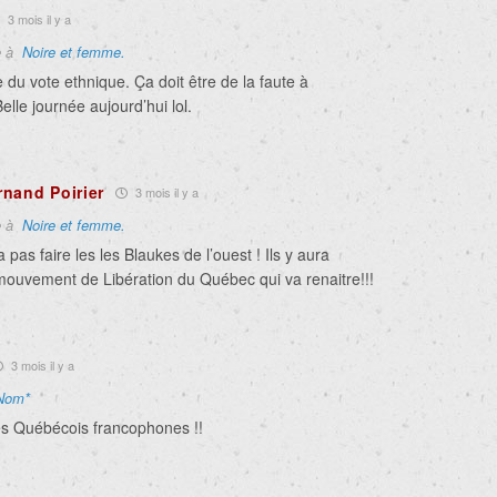
3 mois il y a
e à
Noire et femme.
 du vote ethnique. Ça doit être de la faute à
lle journée aujourd’hui lol.
nand Poirier
3 mois il y a
e à
Noire et femme.
 pas faire les les Blaukes de l’ouest ! Ils y aura
ouvement de Libération du Québec qui va renaitre!!!
3 mois il y a
Nom*
es Québécois francophones !!