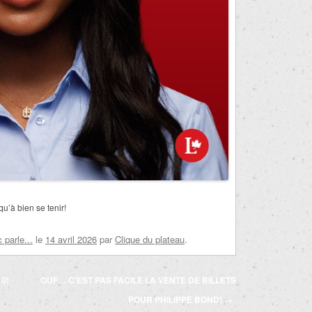
u’à bien se tenir!
parle...
le
14 avril 2026
par
Clique du plateau
.
0!
OUF… C’EST PAS FACILE LA VENTE DE BILLETS
POUR PHILIPPE BOND!
→