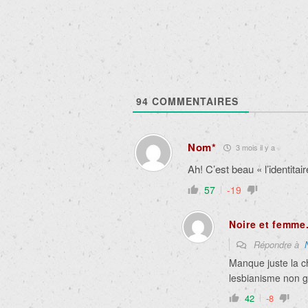
articles
94
COMMENTAIRES
Nom*
3 mois il y a
Ah! C’est beau « l’identita
57
-19
Noire et femme
Répondre à
Manque juste la c
lesbianisme non g
42
-8