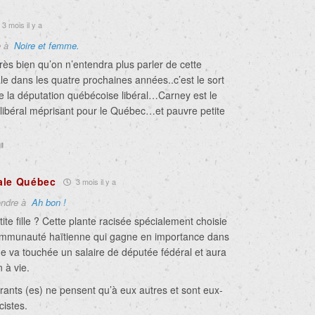
3 mois il y a
e à
Noire et femme.
rès bien qu’on n’entendra plus parler de cette
le dans les quatre prochaines années..c’est le sort
te la députation québécoise libéral…Carney est le
ibéral méprisant pour le Québec…et pauvre petite
ale Québec
3 mois il y a
ndre à
Ah bon !
ite fille ? Cette plante racisée spécialement choisie
ommunauté haïtienne qui gagne en importance dans
e va touchée un salaire de députée fédéral et aura
 à vie.
ants (es) ne pensent qu’à eux autres et sont eux-
istes.