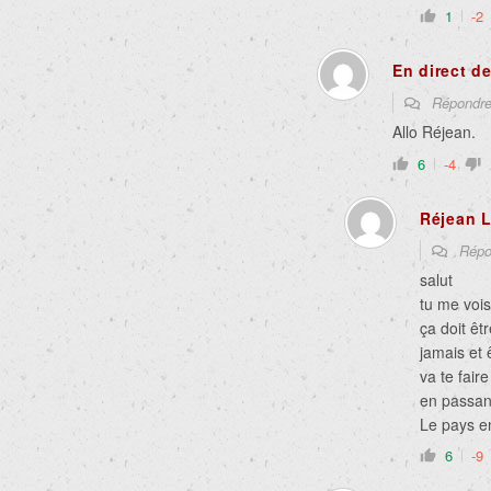
1
-2
En direct de
Répondr
Allo Réjean.
6
-4
Réjean L
Répo
salut
tu me vois
ça doit êt
jamais et 
va te fair
en passan
Le pays e
6
-9