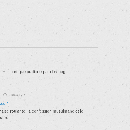
ire » … lorsque pratiqué par des neg.
.
3 mois il y a
Nom*
haise roulante, la confession musulmane et le
enré.