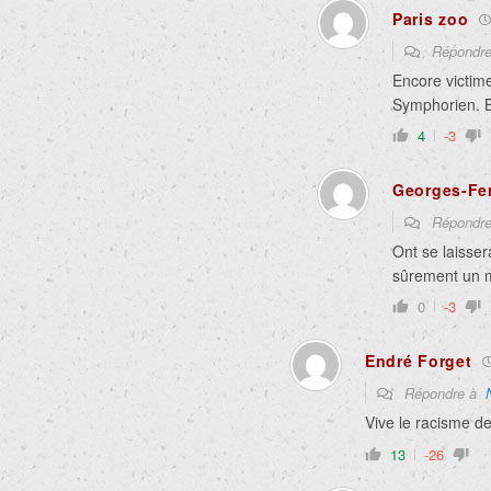
Paris zoo
Répondr
Encore victime
Symphorien. Be
4
-3
Georges-Fer
Répondr
Ont se laissera
sûrement un m
0
-3
Endré Forget
Répondre à
Vive le racisme d
13
-26