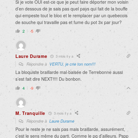
Si je vote OUI est-ce que je peut faire déporter mon voisin
d’en dessous de je sais pas quel pays qui fait de la bouffe
qui empeste tout le bloc et le remplacer par un quebecois
de souche qui travaille pas et fume du pot 3x par jour?
2
-5
Laure Durame
3 mois il y a
Répondre à
VERTU, je crie ton nom!!!
La bloquiste braillarde mal-baisée de Terrebonne aussi
s’est fait dire NEXT!!!! Du bonbon.
4
-9
M. Tranquille
3 mois il y a
Répondre à
Laure Durame
Pour le reste je ne sais pas mais braillarde, assurément,
c’est le sens même du parti. Comme le pq d’ailleurs. Pspp