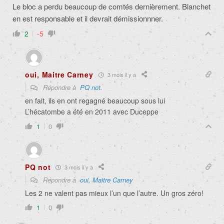
Le bloc a perdu beaucoup de comtés dernièrement. Blanchet
en est responsable et il devrait démissionnner.
2
-5
oui, Maitre Carney
3 mois il y a
Répondre à
PQ not.
en fait, ils en ont regagné beaucoup sous lui
L’hécatombe a été en 2011 avec Duceppe
1
0
PQ not
3 mois il y a
Répondre à
oui, Maitre Carney
Les 2 ne valent pas mieux l’un que l’autre. Un gros zéro!
1
0