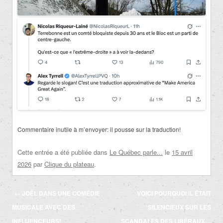
Commentaire inutile à m’envoyer: il pousse sur la traduction!
Cette entrée a été publiée dans
Le Québec parle...
le
15 avril
2026
par
Clique du plateau
.
Navigation
←
JOËL DANS UNE COMÉDIE
VOICI POURQUOI IL ÉTAIT
des
MUSICALE AVEC DES
SILENCIEUX SUR LES
articles
INFLUENCEURS!
SCANDALES DES LIBÉRAUX…