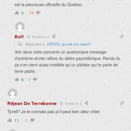
est la pleureuse officielle du Québec.
2
-10
Boff
3 mois il y a
Répondre à
VERTU, je crie ton nom!!!
Voir dans cette pancarte un quelconque message
d’extrême-droite relève du délire psychiâtrique. Rendu là,
ça s’en vient aussi crédible qu’un platiste qui te parle de
terre platte.
8
0
Réjean De Terrebonne
3 mois il y a
Tyrell? Je le connais pas pi il peut ben allez chier.
11
-1