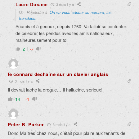
Laure Durame
3 mois il y a
Répondre à
On va vous casser au nombre, les
frenchies.
Soumis et à genoux, depuis 1760. Va falloir se contenter
de célébrer les pendus avec tes amis nationaleux,
malheureusement pour toi.
2
-7
le connard dechaine sur un clavier anglais
3 mois il y a
Il devrait lache la drogue… Il hallucine, serieux!
14
-1
Peter B. Parker
3 mois il y a
Donc Maîtres chez nous, c’était pour plaire aux tenants de