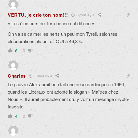
VERTU, je crie ton nom!!!
3 mois il y a
« Les électeurs de Terrebonne ont dit non »
On va se calmer les nerfs un peu mon Tyrell, selon tes
élucubrations, ils ont dit OUI à 46,8%.
6
0
Charles
3 mois il y a
Le pauvre Alex aurait ben fait une crise cardiaque en 1960
quand les Libéraux ont adopté le slogan « Maîtres chez
Nous ». Il aurait probablement cru y voir un message crypto-
fasciste.
4
0