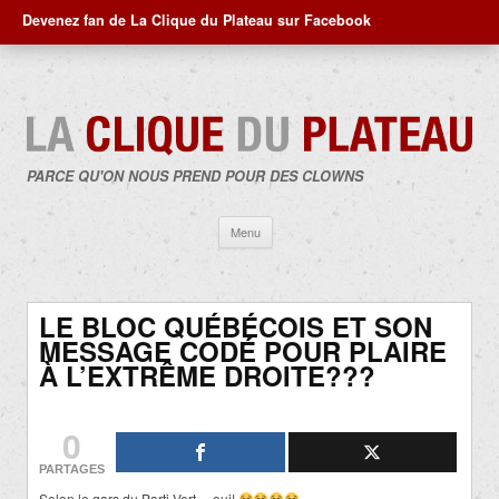
Devenez fan de La Clique du Plateau sur Facebook
PARCE QU'ON NOUS PREND POUR DES CLOWNS
Aller
Menu
au
contenu
LE BLOC QUÉBÉCOIS ET SON
MESSAGE CODÉ POUR PLAIRE
À L’EXTRÊME DROITE???
0
PARTAGES
Selon le gars du Parti Vert… oui!