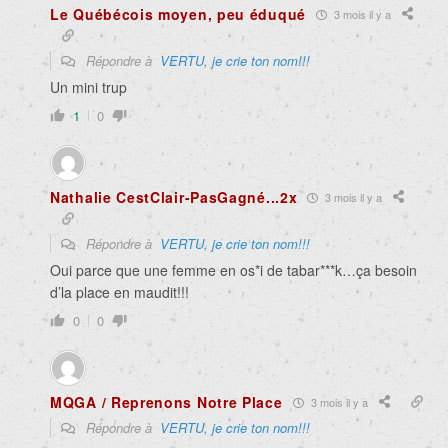
Le Québécois moyen, peu éduqué
3 mois il y a
Répondre à
VERTU, je crie ton nom!!!
Un mini trup
1
0
Nathalie CestClair-PasGagné...2x
3 mois il y a
Répondre à
VERTU, je crie ton nom!!!
Oui parce que une femme en os*i de tabar***k…ça besoin
d’la place en maudit!!!
0
0
MQGA / Reprenons Notre Place
3 mois il y a
Répondre à
VERTU, je crie ton nom!!!