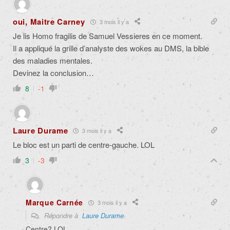
oui, Maitre Carney
3 mois il y a
Je lis Homo fragilis de Samuel Vessieres en ce moment.
Il a appliqué la grille d’analyste des wokes au DMS, la bible
des maladies mentales.
Devinez la conclusion…
8
-1
Laure Durame
3 mois il y a
Le bloc est un parti de centre-gauche. LOL
3
-3
Marque Carnée
3 mois il y a
Répondre à
Laure Durame
Centre? LOL