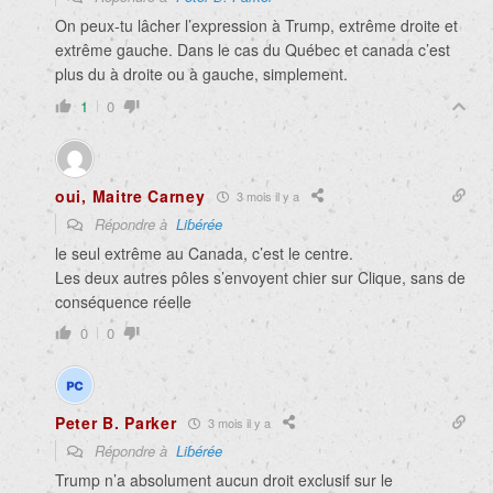
On peux-tu lâcher l’expression à Trump, extrême droite et
extrême gauche. Dans le cas du Québec et canada c’est
plus du à droite ou à gauche, simplement.
1
0
oui, Maitre Carney
3 mois il y a
Répondre à
Liɓérée
le seul extrême au Canada, c’est le centre.
Les deux autres pôles s’envoyent chier sur Clique, sans de
conséquence réelle
0
0
Peter B. Parker
3 mois il y a
Répondre à
Liɓérée
Trump n’a absolument aucun droit exclusif sur le