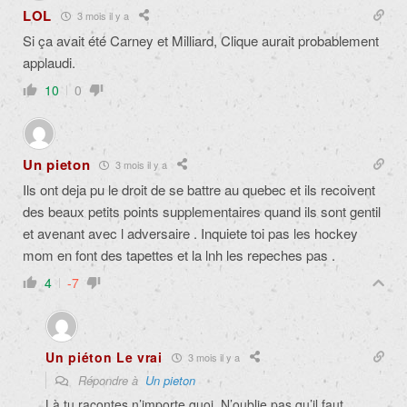
LOL
3 mois il y a
Si ça avait été Carney et Milliard, Clique aurait probablement
applaudi.
10
0
Un pieton
3 mois il y a
Ils ont deja pu le droit de se battre au quebec et ils recoivent
des beaux petits points supplementaires quand ils sont gentil
et avenant avec l adversaire . Inquiete toi pas les hockey
mom en font des tapettes et la lnh les repeches pas .
4
-7
Un piéton Le vrai
3 mois il y a
Répondre à
Un pieton
Là tu racontes n’importe quoi. N’oublie pas qu’il faut