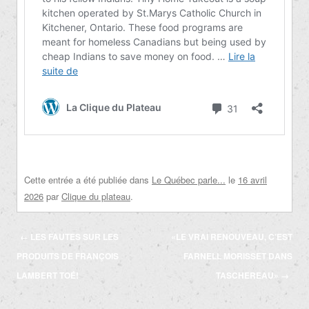
Cette entrée a été publiée dans
Le Québec parle...
le
16 avril
2026
par
Clique du plateau
.
Navigation
←
LES FAUTES SUR LES
«LE VRAI RENOUVEAU, C’EST
des
PRODUITS DE FRANÇOIS
FARNELL MORISSET DANS
articles
LAMBERT TOÉ!
TASCHEREAU»
→