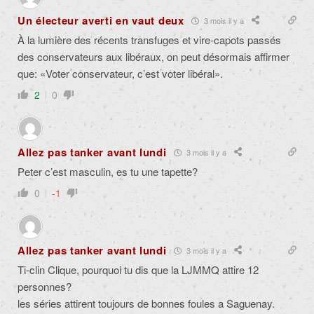
Un électeur averti en vaut deux
3 mois il y a
À la lumière des récents transfuges et vire-capots passés
des conservateurs aux libéraux, on peut désormais affirmer
que: «Voter conservateur, c’est voter libéral».
2
0
Allez pas tanker avant lundi
3 mois il y a
Peter c’est masculin, es tu une tapette?
0
-1
Allez pas tanker avant lundi
3 mois il y a
Ti-clin Clique, pourquoi tu dis que la LJMMQ attire 12
personnes?
les séries attirent toujours de bonnes foules a Saguenay.