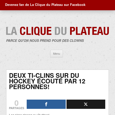
Devenez fan de La Clique du Plateau sur Facebook
PARCE QU'ON NOUS PREND POUR DES CLOWNS
Aller
Menu
au
contenu
DEUX TI-CLINS SUR DU
HOCKEY ÉCOUTÉ PAR 12
PERSONNES!
0
PARTAGES
Les pires clowns au Québec!