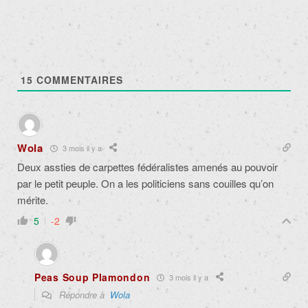
15
COMMENTAIRES
Wola
3 mois il y a
Deux assties de carpettes fédéralistes amenés au pouvoir
par le petit peuple. On a les politiciens sans couilles qu’on
mérite.
5
-2
Peas Soup Plamondon
3 mois il y a
Répondre à
Wola