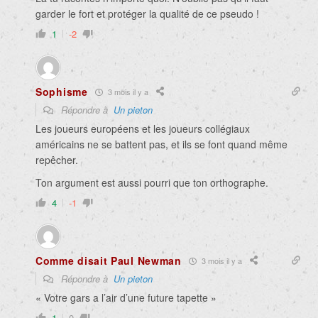
garder le fort et protéger la qualité de ce pseudo !
1
-2
Sophisme
3 mois il y a
Répondre à
Un pieton
Les joueurs européens et les joueurs collégiaux
américains ne se battent pas, et ils se font quand même
repêcher.
Ton argument est aussi pourri que ton orthographe.
4
-1
Comme disait Paul Newman
3 mois il y a
Répondre à
Un pieton
« Votre gars a l’air d’une future tapette »
1
0