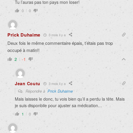
Tu l’auras pas ton pays mon loser!
0
0
Prick Duhaime
3 mois il y a
Deux fois le même commentaire épais, t’étais pas trop
occupé à matin!!
2
-1
Jean Coutu
3 mois il y a
Répondre à
Prick Duhaime
Mais laisses le donc, tu vois bien qu’il a perdu la tête. Mais
je suis disponbile pour ajuster sa médication…
1
0