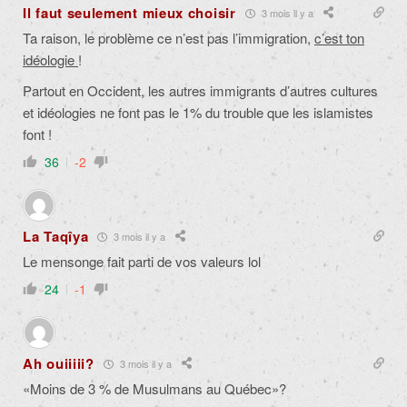
Il faut seulement mieux choisir
3 mois il y a
Ta raison, le problème ce n’est pas l’immigration,
c’est ton
idéologie
!
Partout en Occident, les autres immigrants d’autres cultures
et idéologies ne font pas le 1% du trouble que les islamistes
font !
36
-2
La Taqîya
3 mois il y a
Le mensonge fait parti de vos valeurs lol
24
-1
Ah ouiiiii?
3 mois il y a
«Moins de 3 % de Musulmans au Québec»?