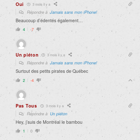
Oui
3 mois il y a
Répondre à
Jamais sans mon iPhone!
Beaucoup d’édentés également…
4
-7
Un piéton
3 mois il y a
Répondre à
Jamais sans mon iPhone!
Surtout des petits pirates de Québec
2
-4
Pas Tous
3 mois il y a
Répondre à
Un piéton
Hey, j’suis de Montréal le bambou
1
0