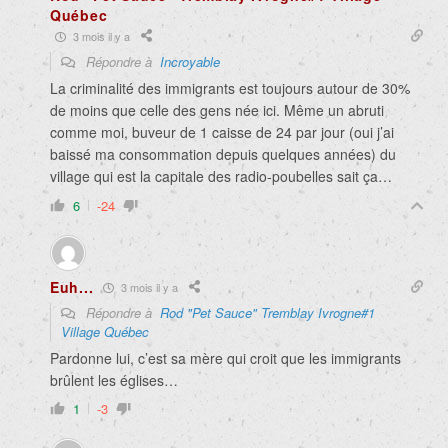
Québec
3 mois il y a
Répondre à
Incroyable
La criminalité des immigrants est toujours autour de 30%
de moins que celle des gens née ici. Même un abruti
comme moi, buveur de 1 caisse de 24 par jour (oui j’ai
baissé ma consommation depuis quelques années) du
village qui est la capitale des radio-poubelles sait ça…
6
-24
Euh...
3 mois il y a
Répondre à
Rod "Pet Sauce" Tremblay Ivrogne#1
Village Québec
Pardonne lui, c’est sa mère qui croit que les immigrants
brûlent les églises…
1
-3