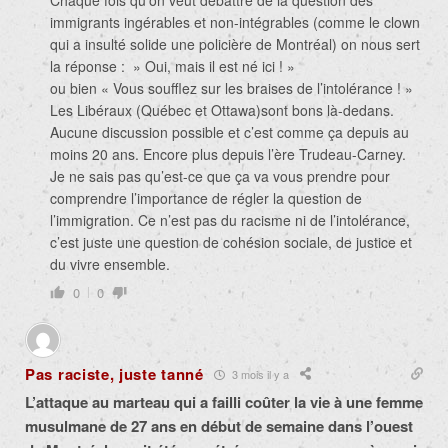
Chaque fois qu’on veut débattre de la question des
immigrants ingérables et non-intégrables (comme le clown
qui a insulté solide une policière de Montréal) on nous sert
la réponse : » Oui, mais il est né ici ! »
ou bien « Vous soufflez sur les braises de l’intolérance ! »
Les Libéraux (Québec et Ottawa)sont bons là-dedans.
Aucune discussion possible et c’est comme ça depuis au
moins 20 ans. Encore plus depuis l’ère Trudeau-Carney.
Je ne sais pas qu’est-ce que ça va vous prendre pour
comprendre l’importance de régler la question de
l’immigration. Ce n’est pas du racisme ni de l’intolérance,
c’est juste une question de cohésion sociale, de justice et
du vivre ensemble.
0
0
Pas raciste, juste tanné
3 mois il y a
L’attaque au marteau qui a failli coûter la vie à une femme
musulmane de 27 ans en début de semaine dans l’ouest