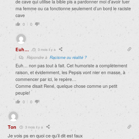
de cave qui utilise la bible pis a pardonner moi d’avoir tuer
ma femme ou ca fonctionne seulement d’un bord le raciste
cave
0
0
Euh…
3 mois il y a
Répondre à
Racisme ou réalité ?
Euh… non pas tout à fait. Cet humoriste a complètement
raison, et évidemment, les Pepsis vont nier en masse, à
commencer par ici, le repère…
Comme disait René, quelque chose comme un petit
peuple!
0
0
Ton
3 mois il y a
Je vois ps en quoi ce qu’il dit est faux