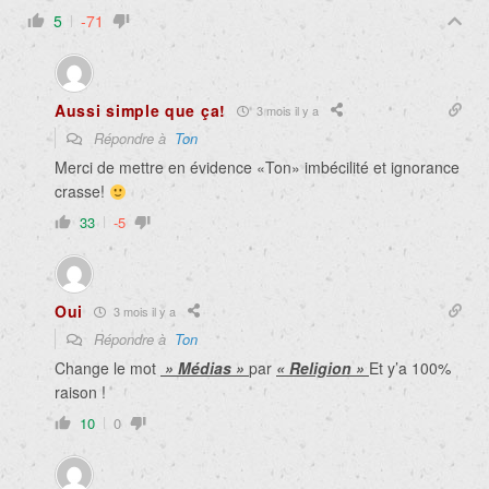
5
-71
Aussi simple que ça!
3 mois il y a
Répondre à
Ton
Merci de mettre en évidence «Ton» imbécilité et ignorance
crasse!
33
-5
Oui
3 mois il y a
Répondre à
Ton
Change le mot
» Médias »
par
« Religion »
Et y’a 100%
raison !
10
0