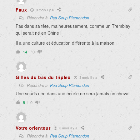
Faux
3 mois il y a
Répondre à
Pea Soup Plamondon
Pas dans sa tête, malheureusement, comme un Tremblay
qui serait né en Chine !
Il a une culture et éducation différente à la maison
14
0
Gilles du bas du triplex
3 mois il y a
Répondre à
Pea Soup Plamondon
Une souris née dans une écurie ne sera jamais un cheval.
8
0
Votre orienteur
3 mois il y a
Répondre à
Pea Soup Plamondon