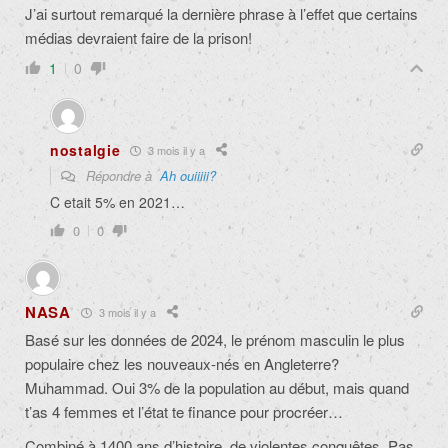
J’ai surtout remarqué la dernière phrase à l’effet que certains
médias devraient faire de la prison!
1
0
nostalgie
3 mois il y a
Répondre à
Ah ouiiiii?
C etait 5% en 2021…
0
0
NASA
3 mois il y a
Basé sur les données de 2024, le prénom masculin le plus
populaire chez les nouveaux-nés en Angleterre?
Muhammad. Oui 3% de la population au début, mais quand
t’as 4 femmes et l’état te finance pour procréer…
Combiné à 1400 ans d’histoire, de violentes conquêtes. Pas