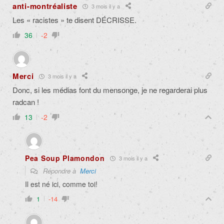
anti-montréaliste
3 mois il y a
Les « racistes » te disent DÉCRISSE.
36
-2
Merci
3 mois il y a
Donc, si les médias font du mensonge, je ne regarderai plus
radcan !
13
-2
Pea Soup Plamondon
3 mois il y a
Répondre à
Merci
Il est né ici, comme toi!
1
-14