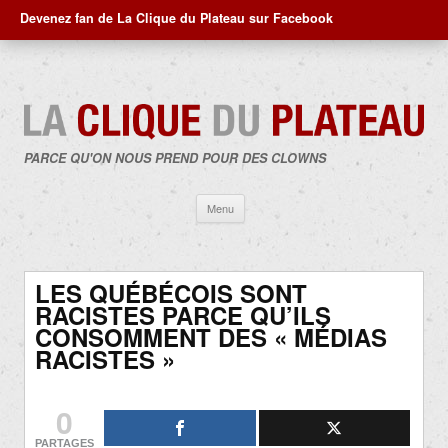
Devenez fan de La Clique du Plateau sur Facebook
PARCE QU'ON NOUS PREND POUR DES CLOWNS
Aller
Menu
au
contenu
LES QUÉBÉCOIS SONT
RACISTES PARCE QU’ILS
CONSOMMENT DES « MÉDIAS
RACISTES »
0
PARTAGES