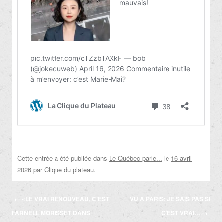
Cette entrée a été publiée dans
Le Québec parle...
le
16 avril
2026
par
Clique du plateau
.
Navigation
←
«LE VRAI RENOUVEAU, C’EST
VU À PARIS: JE SAIS PAS SI
des
FARNELL MORISSET DANS
C’EST VRAI…
→