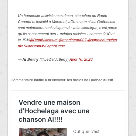
Un humoriste-activiste musulman, chouchou de Radio-
Canada et installé à Montréal, affirme que si les Québécois
sont majoritairement critiques du voile islamique, c’est parce
qu’ils consomment des « médias racistes » comme QUB et
le JDM
@RemiVillemure
@rmartineau007
@sophiedurocher
pic.twitter.com/WFeghhDddc
— 𝙅𝙪 𝘽𝙚𝙧𝙧𝙮 (@LeVraiJuBerry)
April 16, 2026
Commentaire inutile à m’envoyer: les radios de Québec aussi!