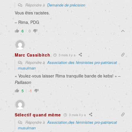
Répondre à
Demande de précision
Vous êtes racistes.
– Rima, PDG
6
0
Marc Cassibitch
3 mois il y a
Répondre à
Association des féministes pro-patriarcat
musulman
« Voulez-vous laisser Rima tranquille bande de kebs! » –
Paillason
5
-1
Sélectif quand même
3 mois il y a
Répondre à
Association des féministes pro-patriarcat
musulman