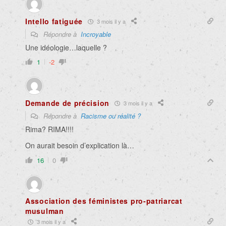
Intello fatiguée
3 mois il y a
Répondre à
Incroyable
Une idéologie…laquelle ?
1
-2
Demande de précision
3 mois il y a
Répondre à
Racisme ou réalité ?
Rima? RIMA!!!!
On aurait besoin d’explication là…
16
0
Association des féministes pro-patriarcat
musulman
3 mois il y a