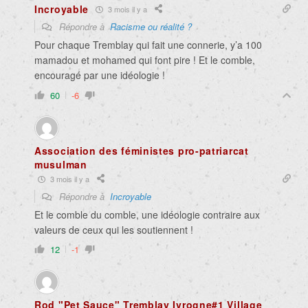
Incroyable
3 mois il y a
Répondre à
Racisme ou réalité ?
Pour chaque Tremblay qui fait une connerie, y’a 100
mamadou et mohamed qui font pire ! Et le comble,
encouragé par une idéologie !
60
-6
Association des féministes pro-patriarcat
musulman
3 mois il y a
Répondre à
Incroyable
Et le comble du comble, une idéologie contraire aux
valeurs de ceux qui les soutiennent !
12
-1
Rod "Pet Sauce" Tremblay Ivrogne#1 Village