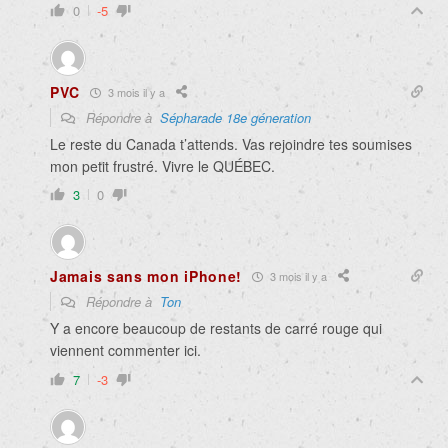
0
-5
PVC
3 mois il y a
Répondre à
Sépharade 18e géneration
Le reste du Canada t’attends. Vas rejoindre tes soumises
mon petit frustré. Vivre le QUÉBEC.
3
0
Jamais sans mon iPhone!
3 mois il y a
Répondre à
Ton
Y a encore beaucoup de restants de carré rouge qui
viennent commenter ici.
7
-3