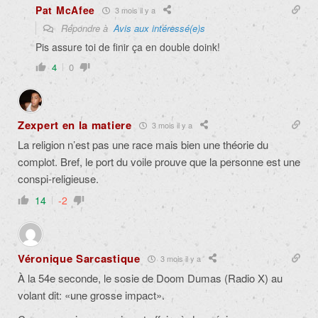
Pat McAfee
3 mois il y a
Répondre à
Avis aux intéressé(e)s
Pis assure toi de finir ça en double doink!
4
0
Zexpert en la matiere
3 mois il y a
La religion n’est pas une race mais bien une théorie du
complot. Bref, le port du voile prouve que la personne est une
conspi-religieuse.
14
-2
Véronique Sarcastique
3 mois il y a
À la 54e seconde, le sosie de Doom Dumas (Radio X) au
volant dit: «une grosse impact».