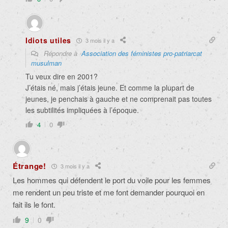
Idiots utiles
3 mois il y a
Répondre à
Association des féministes pro-patriarcat
musulman
Tu veux dire en 2001?
J’étais né, mais j’étais jeune. Et comme la plupart de
jeunes, je penchais à gauche et ne comprenait pas toutes
les subtilités impliquées à l’époque.
4
0
Étrange!
3 mois il y a
Les hommes qui défendent le port du voile pour les femmes
me rendent un peu triste et me font demander pourquoi en
fait ils le font.
9
0