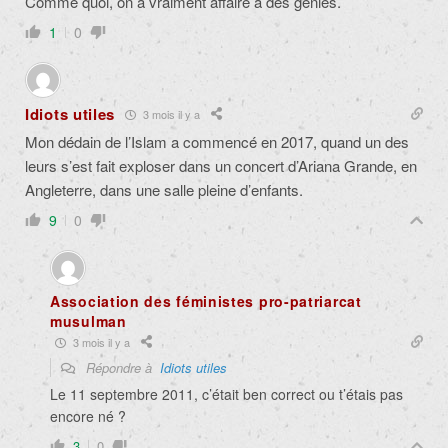
Comme quoi, on a vraiment affaire à des génies.
1
0
Idiots utiles
3 mois il y a
Mon dédain de l’Islam a commencé en 2017, quand un des
leurs s’est fait exploser dans un concert d’Ariana Grande, en
Angleterre, dans une salle pleine d’enfants.
9
0
Association des féministes pro-patriarcat
musulman
3 mois il y a
Répondre à
Idiots utiles
Le 11 septembre 2011, c’était ben correct ou t’étais pas
encore né ?
3
0