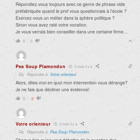
Répondiez-vous toujours avec ce genre de phrase vide
préfabriquée quand le prof vous questionnais à l’école ?
Exercez-vous un métier dans la sphère politique ?
Sinon vous avez raté votre vocation.
Je vous verrais bien conseiller dans une certaine firme…
0
0
Pea Soup Plamondon
3 mois il y a
Répondre à
Votre orienteur
Alors, dites-moi en quoi mon intervention vous dérange?
Je ne fais que décliner une évidence!
0
-2
Votre orienteur
3 mois il y a
Répondre à
Pea Soup Plamondon