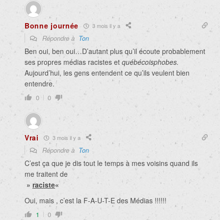
Bonne journée
3 mois il y a
Répondre à
Ton
Ben oui, ben oui…D’autant plus qu’il écoute probablement
ses propres médias racistes et
québécoisphobes.
Aujourd’hui, les gens entendent ce qu’ils veulent bien
entendre.
0
0
Vrai
3 mois il y a
Répondre à
Ton
C’est ça que je dis tout le temps à mes voisins quand ils
me traitent de
»
raciste
«
Oui, mais , c’est la F-A-U-T-E des Médias !!!!!!
1
0