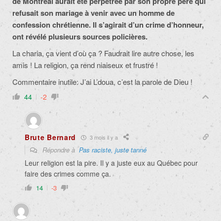
de Montréal aurait été perpétrée par son propre père qui
refusait son mariage à venir avec un homme de
confession chrétienne. Il s’agirait d’un crime d’honneur,
ont révélé plusieurs sources policières.
La charia, ça vient d’où ça ? Faudrait lire autre chose, les
amis ! La religion, ça rend niaiseux et frustré !
Commentaire inutile: J’ai L’doua, c’est la parole de Dieu !
44
-2
Brute Bernard
3 mois il y a
Répondre à
Pas raciste, juste tanné
Leur religion est la pire. Il y a juste eux au Québec pour
faire des crimes comme ça.
14
-3