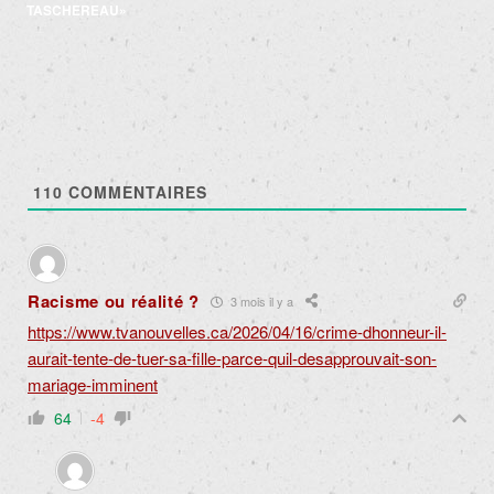
articles
TASCHEREAU»
110
COMMENTAIRES
Racisme ou réalité ?
3 mois il y a
https://www.tvanouvelles.ca/2026/04/16/crime-dhonneur-il-
aurait-tente-de-tuer-sa-fille-parce-quil-desapprouvait-son-
mariage-imminent
64
-4