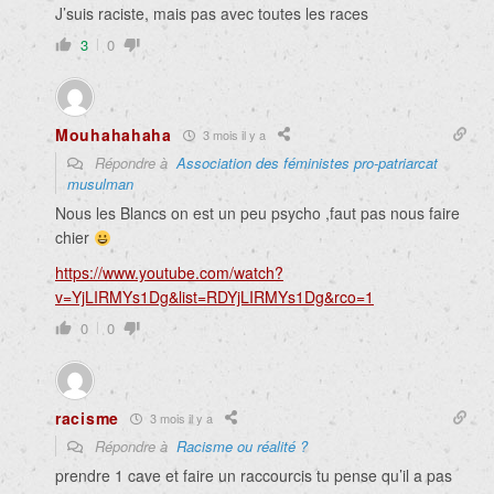
J’suis raciste, mais pas avec toutes les races
3
0
Mouhahahaha
3 mois il y a
Répondre à
Association des féministes pro-patriarcat
musulman
Nous les Blancs on est un peu psycho ,faut pas nous faire
chier
https://www.youtube.com/watch?
v=YjLIRMYs1Dg&list=RDYjLIRMYs1Dg&rco=1
0
0
racisme
3 mois il y a
Répondre à
Racisme ou réalité ?
prendre 1 cave et faire un raccourcis tu pense qu’il a pas