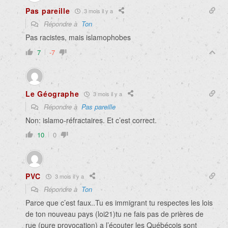
Pas pareille
3 mois il y a
Répondre à
Ton
Pas racistes, mais islamophobes
7
-7
Le Géographe
3 mois il y a
Répondre à
Pas pareille
Non: islamo-réfractaires. Et c’est correct.
10
0
PVC
3 mois il y a
Répondre à
Ton
Parce que c’est faux..Tu es immigrant tu respectes les lois
de ton nouveau pays (loi21)tu ne fais pas de prières de
rue (pure provocation) a l’écouter les Québécois sont