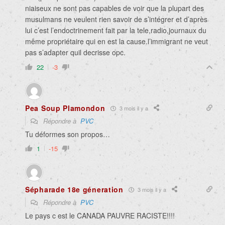
niaiseux ne sont pas capables de voir que la plupart des
musulmans ne veulent rien savoir de s’intégrer et d’après
lui c’est l’endoctrinement fait par la tele,radio,journaux du
même propriétaire qui en est la cause.l’immigrant ne veut
pas s’adapter quil decrisse opc.
22
-3
Pea Soup Plamondon
3 mois il y a
Répondre à
PVC
Tu déformes son propos…
1
-15
Sépharade 18e géneration
3 mois il y a
Répondre à
PVC
Le pays c est le CANADA PAUVRE RACISTE!!!!