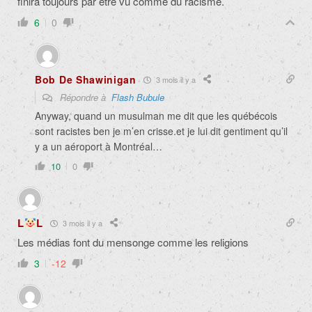
finira toujours par être vu comme du racisme.
6
0
Bob De Shawinigan
3 mois il y a
Répondre à
Flash Bubule
Anyway, quand un musulman me dit que les québécois
sont racistes ben je m’en crisse.et je lui dit gentiment qu’il
y a un aéroport à Montréal…
10
0
L
L
3 mois il y a
Les médias font du mensonge comme les religions
3
-12