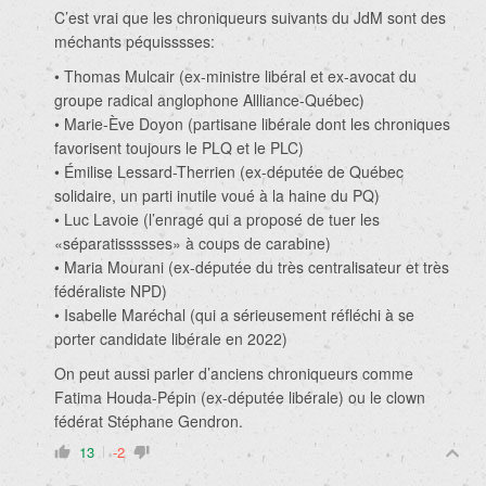
C’est vrai que les chroniqueurs suivants du JdM sont des
méchants péquisssses:
• Thomas Mulcair (ex-ministre libéral et ex-avocat du
groupe radical anglophone Allliance-Québec)
• Marie-Ève Doyon (partisane libérale dont les chroniques
favorisent toujours le PLQ et le PLC)
• Émilise Lessard-Therrien (ex-députée de Québec
solidaire, un parti inutile voué à la haine du PQ)
• Luc Lavoie (l’enragé qui a proposé de tuer les
«séparatissssses» à coups de carabine)
• Maria Mourani (ex-députée du très centralisateur et très
fédéraliste NPD)
• Isabelle Maréchal (qui a sérieusement réfléchi à se
porter candidate libérale en 2022)
On peut aussi parler d’anciens chroniqueurs comme
Fatima Houda-Pépin (ex-députée libérale) ou le clown
fédérat Stéphane Gendron.
13
-2