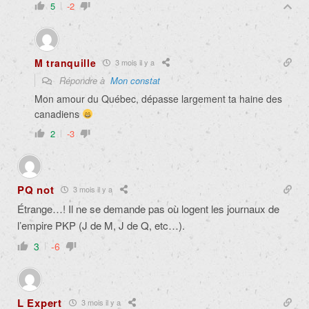
5
-2
M tranquille
3 mois il y a
Répondre à
Mon constat
Mon amour du Québec, dépasse largement ta haine des
canadiens
2
-3
PQ not
3 mois il y a
Étrange…! Il ne se demande pas où logent les journaux de
l’empire PKP (J de M, J de Q, etc…).
3
-6
L Expert
3 mois il y a