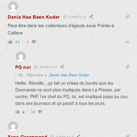
Denis Has Been Koder
3 mois il y a
Peut-être dans les collecteurs d’égouts sous Pointe-à-
Calliere
11
-1
PQ not
3 mois il y a
Répondre à
Denis Has Been Koder
Heille. Réveille…ça fait un crisse de boutte que les
Desmarais ne sont plus impliqués dans La Presse, par
contre, PKP, l’ex chef du PQ, lui, est impliqué jusqu’au cou
dans ses journaux et ça paraît à tous les jours.
4
-10
Yves Greenwood
3 mois il y a