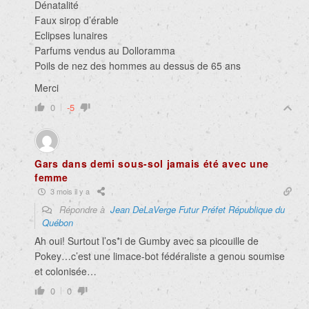
Dénatalité
Faux sirop d’érable
Eclipses lunaires
Parfums vendus au Dolloramma
Poils de nez des hommes au dessus de 65 ans
Merci
0
-5
Gars dans demi sous-sol jamais été avec une
femme
3 mois il y a
Répondre à
Jean DeLaVerge Futur Préfet République du
Québon
Ah oui! Surtout l’os*i de Gumby avec sa picouille de
Pokey…c’est une limace-bot fédéraliste a genou soumise
et colonisée…
0
0