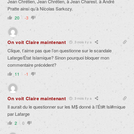
Jean Chrétien, Jean Chrétien, à Jean Charest. à André
Pratte ainsi qu’à
Nicolas Sarkozy.
20
-3
On voit Claire maintenant
3 mois il y a
Clique, t’aime pas que l’on questionne sur le scandale
Lafarge/État Islamique? Sinon pourquoi bloquer mon
commentaire précédent?
11
-1
On voit Claire maintenant
3 mois il y a
Il aurait du le questionner sur les M$ donné à l’Ét#t Isl#mique
par Lafarge
2
0