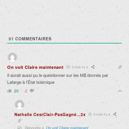
51
COMMENTAIRES
On voit Claire maintenant
3 mois il y a
Il aurait aussi pu le questionner sur les M$ donnés par
Lafarge à l’État Islamique
20
-2
Nathalie CestClair-PasGagné...2x
3 mois il y a
Répondre à
On voit Claire maintenant