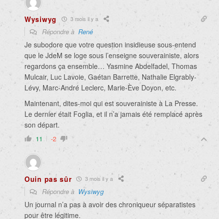
Wysiwyg
3 mois il y a
Répondre à
René
Je subodore que votre question insidieuse sous-entend
que le JdeM se loge sous l’enseigne souverainiste, alors
regardons ça ensemble… Yasmine Abdelfadel, Thomas
Mulcair, Luc Lavoie, Gaétan Barrette, Nathalie Elgrably-
Lévy, Marc-André Leclerc, Marie-Ève Doyon, etc.
Maintenant, dites-moi qui est souverainiste à La Presse.
Le dernier était Foglia, et il n’a jamais été remplacé après
son départ.
11
-2
Ouin pas sûr
3 mois il y a
Répondre à
Wysiwyg
Un journal n’a pas à avoir des chroniqueur séparatistes
pour être légitime.