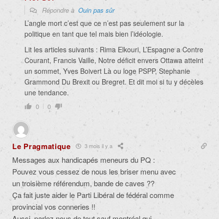
Répondre à
Ouin pas sûr
L’angle mort c’est que ce n’est pas seulement sur la
politique en tant que tel mais bien l’idéologie.
Lit les articles suivants : Rima Elkouri, L’Espagne a Contre
Courant, Francis Vaille, Notre déficit envers Ottawa atteint
un sommet, Yves Boivert Là ou loge PSPP, Stephanie
Grammond Du Brexit ou Bregret. Et dit moi si tu y décèles
une tendance.
0
0
Le Pragmatique
3 mois il y a
Messages aux handicapés meneurs du PQ :
Pouvez vous cessez de nous les briser menu avec
un troisième référendum, bande de caves ??
Ça fait juste aider le Parti Libéral de fédéral comme
provincial vos conneries !!
Aussi, parlez nous de tout sauf montréal qui