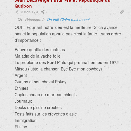
Québon
3 mois il y a
Répondre à
On voit Claire maintenant
OUI – Pourtant notre idée est la meilleure! Si ca avance
pas et la population appuie pas c’est la faute…sans ordre
d’importance :
Pauvre qualité des matelas
Maladie de la vache folle
Le problème des Ford Pinto qui prennait en feu en 1972
Mitsou (juste la chanson Bye Bye mon cowboy)
Argent
Gumby et son cheval Pokey
Ethnies
Copies cheap de marteau chinois
Journaux
Decks de piscine croches
Tests faits sur les crevettes d’asie
Immigration
El nino