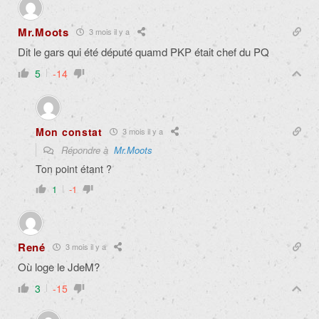
Mr.Moots
3 mois il y a
Dit le gars qui été député quamd PKP était chef du PQ
5
-14
Mon constat
3 mois il y a
Répondre à
Mr.Moots
Ton point étant ?
1
-1
René
3 mois il y a
Où loge le JdeM?
3
-15