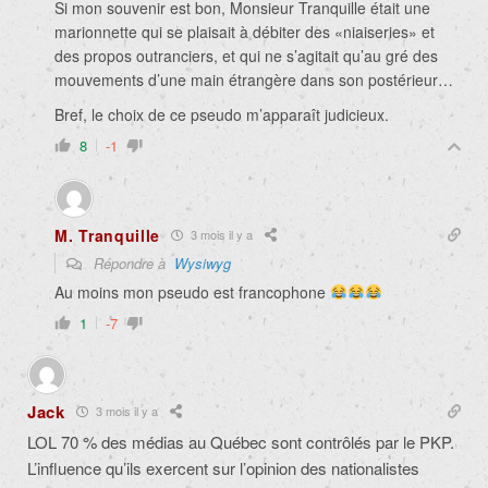
Si mon souvenir est bon, Monsieur Tranquille était une
marionnette qui se plaisait à débiter des «niaiseries» et
des propos outranciers, et qui ne s’agitait qu’au gré des
mouvements d’une main étrangère dans son postérieur…
Bref, le choix de ce pseudo m’apparaît judicieux.
8
-1
M. Tranquille
3 mois il y a
Répondre à
Wysiwyg
Au moins mon pseudo est francophone
1
-7
Jack
3 mois il y a
LOL 70 % des médias au Québec sont contrôlés par le PKP.
L’influence qu’ils exercent sur l’opinion des nationalistes