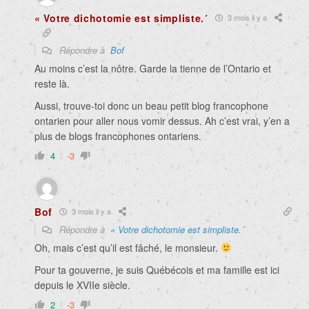
« Votre dichotomie est simpliste.´
3 mois il y a
Répondre à
Bof
Au moins c’est la nôtre. Garde la tienne de l’Ontario et
reste là.
Aussi, trouve-toi donc un beau petit blog francophone
ontarien pour aller nous vomir dessus. Ah c’est vrai, y’en a
plus de blogs francophones ontariens.
4
-3
Bof
3 mois il y a
Répondre à
« Votre dichotomie est simpliste.´
Oh, mais c’est qu’il est fâché, le monsieur.
Pour ta gouverne, je suis Québécois et ma famille est ici
depuis le XVIIe siècle.
2
-3