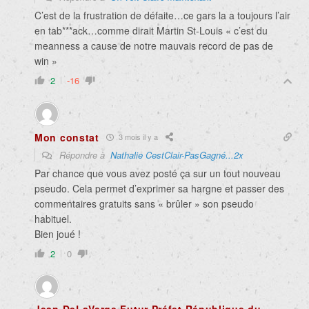
C’est de la frustration de défaite…ce gars la a toujours l’air
en tab***ack…comme dirait Martin St-Louis « c’est du
meanness a cause de notre mauvais record de pas de
win »
2
-16
Mon constat
3 mois il y a
Répondre à
Nathalie CestClair-PasGagné...2x
Par chance que vous avez posté ça sur un tout nouveau
pseudo. Cela permet d’exprimer sa hargne et passer des
commentaires gratuits sans « brûler » son pseudo
habituel.
Bien joué !
2
0
Jean DeLaVerge Futur Préfet République du