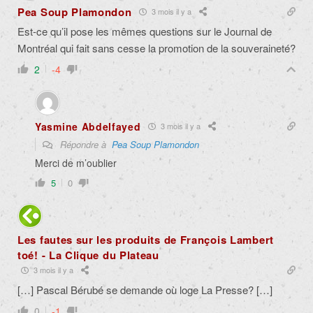
Pea Soup Plamondon
3 mois il y a
Est-ce qu’il pose les mêmes questions sur le Journal de
Montréal qui fait sans cesse la promotion de la souveraineté?
2
-4
Yasmine Abdelfayed
3 mois il y a
Répondre à
Pea Soup Plamondon
Merci de m’oublier
5
0
Les fautes sur les produits de François Lambert
toé! - La Clique du Plateau
3 mois il y a
[…] Pascal Bérubé se demande où loge La Presse? […]
0
-1