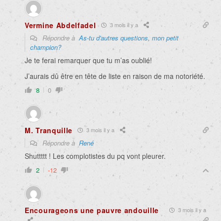
Vermine Abdelfadel
3 mois il y a
Répondre à
As-tu d'autres questions, mon petit
champion?
Je te ferai remarquer que tu m’as oublié!
J’aurais dû être en tête de liste en raison de ma notoriété.
8
0
M. Tranquille
3 mois il y a
Répondre à
René
Shuttttt ! Les complotistes du pq vont pleurer.
2
-12
Encourageons une pauvre andouille
3 mois il y a