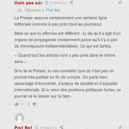
Ouin pas sûr
3 mois il y a
Répondre à
Prof Bof
La Presse assume certainement une certaine ligne
éditoriale (comme à peu près tous les journaux).
Mais ce que tu affirmes est différent : tu dis qu’il s’agit d’un
organe de propagande (notamment parce qu’il n’y a pas
de chroniqueurs indépendantistes). Ce qui est farfelu.
«
Quand tout les articles vont a peu près dans le même
sens »
Si tu lis la Presse, tu vas constater que ce n’est pas un
journal très politisé en fin de compte. On parle bien
davantage d’économie, d’enjeux de société et d’actualité
internationale. Si tu veux des positions politiques fortes, ce
journal va te laisser sur ta faim.
0
0
Prof Bof
3 mois il y a