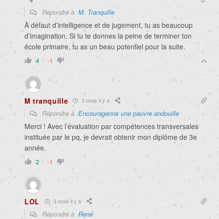
Répondre à
M. Tranquille
À défaut d’intelligence et de jugement, tu as beaucoup
d’imagination. Si tu te donnes la peine de terminer ton
école primaire, tu as un beau potentiel pour la suite.
4
-1
M tranquille
3 mois il y a
Répondre à
Encourageons une pauvre andouille
Merci ! Avec l’évaluation par compétences transversales
instituée par le pq, je devrait obtenir mon diplôme de 3e
année.
2
-1
LOL
3 mois il y a
Répondre à
René