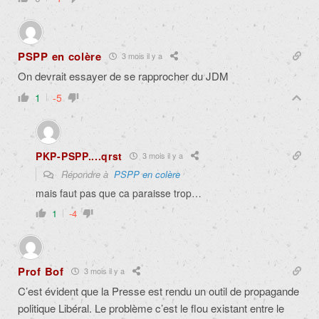
PSPP en colère
3 mois il y a
On devrait essayer de se rapprocher du JDM
1
-5
PKP-PSPP....qrst
3 mois il y a
Répondre à
PSPP en colère
mais faut pas que ca paraisse trop…
1
-4
Prof Bof
3 mois il y a
C’est évident que la Presse est rendu un outil de propagande
politique Libéral. Le problème c’est le flou existant entre le