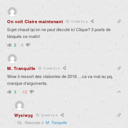
On voit Claire maintenant
3 mois il y a
Sujet chaud qu’on ne peut discuté ici Clique? 3 posts de
bloqués ce matin!
2
0
M. Tranquille
3 mois il y a
Wow il ressort des niaiseries de 2018….ca va mal au pq,
manque d’arguments.
3
-12
Wysiwyg
3 mois il y a
Répondre à
M. Tranquille