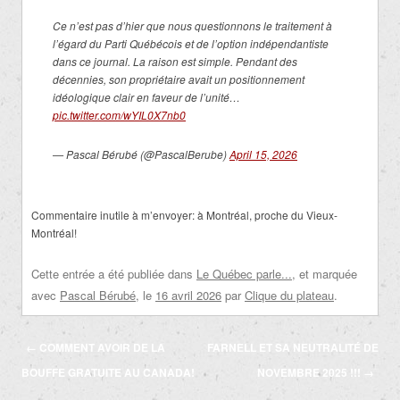
Ce n’est pas d’hier que nous questionnons le traitement à
l’égard du Parti Québécois et de l’option indépendantiste
dans ce journal. La raison est simple. Pendant des
décennies, son propriétaire avait un positionnement
idéologique clair en faveur de l’unité…
pic.twitter.com/wYIL0X7nb0
— Pascal Bérubé (@PascalBerube)
April 15, 2026
Commentaire inutile à m’envoyer: à Montréal, proche du Vieux-
Montréal!
Cette entrée a été publiée dans
Le Québec parle...
, et marquée
avec
Pascal Bérubé
, le
16 avril 2026
par
Clique du plateau
.
Navigation
←
COMMENT AVOIR DE LA
FARNELL ET SA NEUTRALITÉ DE
des
BOUFFE GRATUITE AU CANADA!
NOVEMBRE 2025 !!!
→
articles