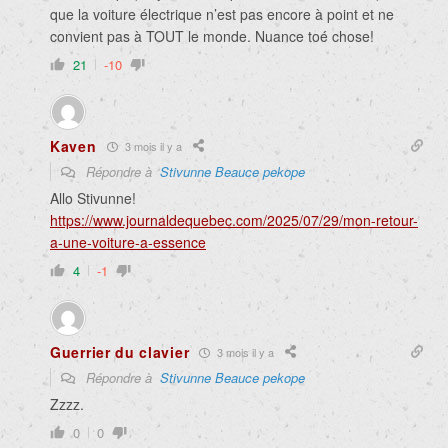
que la voiture électrique n’est pas encore à point et ne
convient pas à TOUT le monde. Nuance toé chose!
21
-10
Kaven
3 mois il y a
Répondre à
Stivunne Beauce pekope
Allo Stivunne!
https://www.journaldequebec.com/2025/07/29/mon-retour-
a-une-voiture-a-essence
4
-1
Guerrier du clavier
3 mois il y a
Répondre à
Stivunne Beauce pekope
Zzzz.
0
0