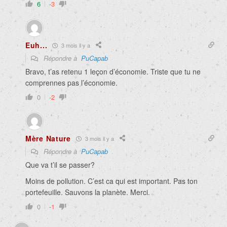
6
-3
Euh...
3 mois il y a
Répondre à
PuCapab
Bravo, t’as retenu 1 leçon d’économie. Triste que tu ne
comprennes pas l’économie.
0
-2
Mère Nature
3 mois il y a
Répondre à
PuCapab
Que va t’il se passer?
Moins de pollution. C’est ca qui est important. Pas ton
portefeuille. Sauvons la planète. Merci.
0
-1