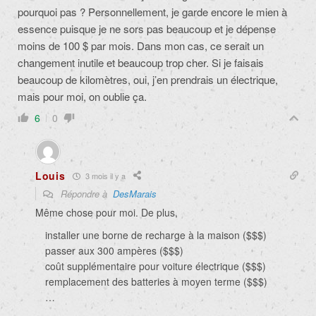
pourquoi pas ? Personnellement, je garde encore le mien à
essence puisque je ne sors pas beaucoup et je dépense
moins de 100 $ par mois. Dans mon cas, ce serait un
changement inutile et beaucoup trop cher. Si je faisais
beaucoup de kilomètres, oui, j’en prendrais un électrique,
mais pour moi, on oublie ça.
6
0
Louis
3 mois il y a
Répondre à
DesMarais
Même chose pour moi. De plus,
installer une borne de recharge à la maison ($$$)
passer aux 300 ampères ($$$)
coût supplémentaire pour voiture électrique ($$$)
remplacement des batteries à moyen terme ($$$)
…