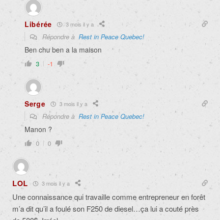
Libérée
3 mois il y a
Répondre à
Rest in Peace Quebec!
Ben chu ben a la maison
3
-1
Serge
3 mois il y a
Répondre à
Rest in Peace Quebec!
Manon ?
0
0
LOL
3 mois il y a
Une connaissance qui travaille comme entrepreneur en forêt
m’a dit qu’il a foulé son F250 de diesel…ça lui a couté près