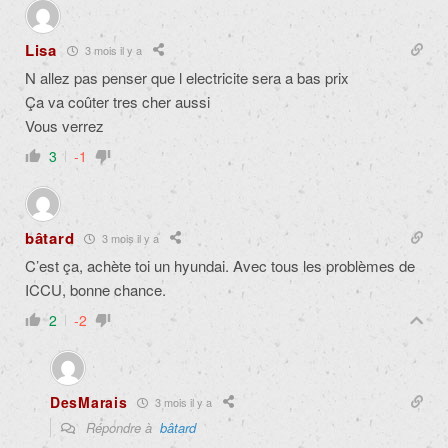
Lisa
3 mois il y a
N allez pas penser que l electricite sera a bas prix
Ça va coûter tres cher aussi
Vous verrez
3
-1
bâtard
3 mois il y a
C’est ça, achète toi un hyundai. Avec tous les problèmes de
ICCU, bonne chance.
2
-2
DesMarais
3 mois il y a
Répondre à
bâtard