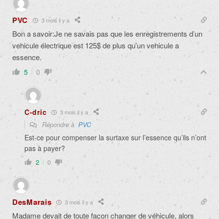
PVC
3 mois il y a
Bon a savoir:Je ne savais pas que les enregistrements d’un
vehicule électrique est 125$ de plus qu’un vehicule a
essence.
5
0
C-dric
3 mois il y a
Répondre à
PVC
Est-ce pour compenser la surtaxe sur l’essence qu’ils n’ont
pas à payer?
2
0
DesMarais
3 mois il y a
Madame devait de toute façon changer de véhicule, alors