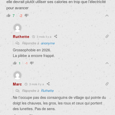
elle devrait plutôt utiliser ses calories en trop que l’électricité
pour avancer
7
-2
Ruthette
3 mois il y a
Répondre à
anonyme
Grossophobie en 2026.
La plèbe a encore frappé.
1
-1
Marc
3 mois il y a
Répondre à
Ruthette
Ne t’occupe pas des consanguins de village qui pointe du
doigt les chauves, les gros, les roux et ceux qui portent
des lunettes. Pas de sens.