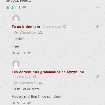
de 500$. Irréel…
2
-1
Tu es bidonnant
3 mois il y a
Répondre à
LOL
– foulé?
Irréel!
4
-4
Les corrections grammaticales Kyvyn Inc.
3 mois il y a
Répondre à
LOL
Il a fiouler de diezel.
Fais plaisirs! Bon fin de semaine!
5
-2