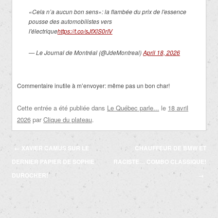
«Cela n’a aucun bon sens»: la flambée du prix de l'essence
pousse des automobilistes vers
l'électrique
https://t.co/sJfXlS0rIV
— Le Journal de Montréal (@JdeMontreal)
April 18, 2026
Commentaire inutile à m’envoyer: même pas un bon char!
Cette entrée a été publiée dans
Le Québec parle...
le
18 avril
2026
par
Clique du plateau
.
Navigation
←
XAVIER CAMUS SUR LE
CHAUFFEUR DE BMW ET
des
DERNIER PAPIER DE SOPHIE
RACISTE… COMBO CLASSIQUE!
articles
DUROCHER!
→