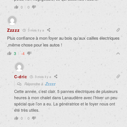
0
0
Zzzzz
3 mois il y a
Plus confiance à mon foyer au bois qu’aux cailles électriques
,même chose pour les autos !
3
-4
C-dric
3 mois il y a
Répondre à
Zzzzz
Cette année, c’est clair. 5 pannes électriques de plusieurs
heures à mon chalet dans Lanaudière avec l’hiver un peu
spécial que l’on a eu. La génératrice et le foyer nous ont
été très utiles.
0
0