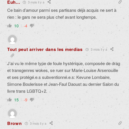
Euh...
3 mois il y a
Ce bain d’amour parmi ses partisans déjà acquis ne sert à
rien : le gars ne sera plus chef avant longtemps.
10
-4
Tout peut arriver dans les merdias
3 mois il y a
J’ai vu le même type de foule hystérique, composée de drag
et transgenres wokes, se ruer sur Marie-Louise Arsenouille
et ses protégé.e.s subventionné.e.s: Kevune Lombaire,
Simone Boulerisse et Jean-Faul Daoust au dernier Salon du
livre trans LGBTQ+2.
15
-9
Brown
3 mois il y a