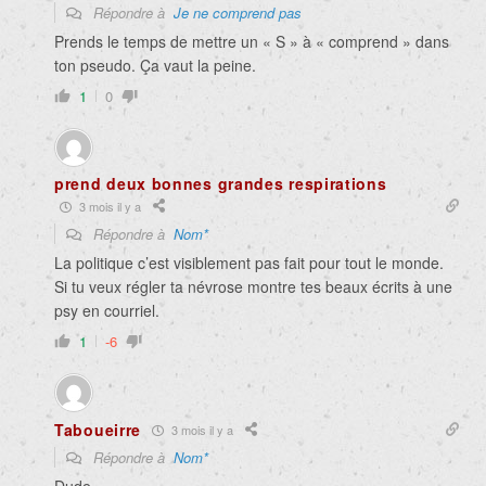
Répondre à
Je ne comprend pas
Prends le temps de mettre un « S » à « comprend » dans
ton pseudo. Ça vaut la peine.
1
0
prend deux bonnes grandes respirations
3 mois il y a
Répondre à
Nom*
La politique c’est visiblement pas fait pour tout le monde.
Si tu veux régler ta névrose montre tes beaux écrits à une
psy en courriel.
1
-6
Taboueirre
3 mois il y a
Répondre à
Nom*