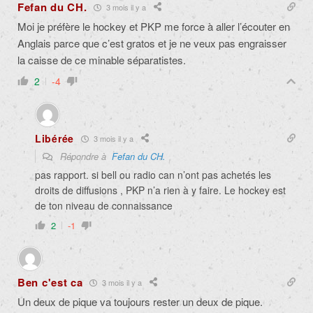
Fefan du CH.
3 mois il y a
Moi je préfère le hockey et PKP me force à aller l’écouter en
Anglais parce que c’est gratos et je ne veux pas engraisser
la caisse de ce minable séparatistes.
2
-4
Libérée
3 mois il y a
Répondre à
Fefan du CH.
pas rapport. si bell ou radio can n’ont pas achetés les
droits de diffusions , PKP n’a rien à y faire. Le hockey est
de ton niveau de connaissance
2
-1
Ben c'est ca
3 mois il y a
Un deux de pique va toujours rester un deux de pique.