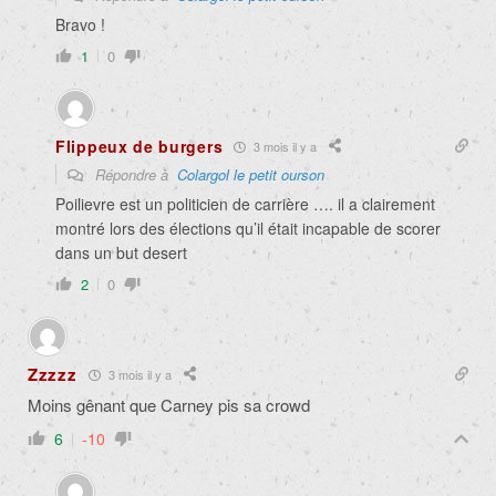
Bravo !
1
0
Flippeux de burgers
3 mois il y a
Répondre à
Colargol le petit ourson
Poilievre est un politicien de carrière …. il a clairement
montré lors des élections qu’il était incapable de scorer
dans un but desert
2
0
Zzzzz
3 mois il y a
Moins gênant que Carney pis sa crowd
6
-10