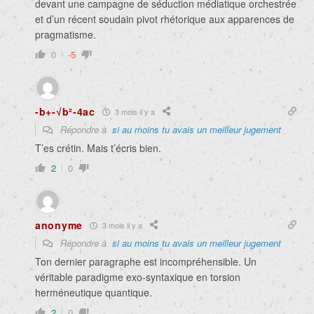
devant une campagne de séduction médiatique orchestrée
et d’un récent soudain pivot rhétorique aux apparences de
pragmatisme.
0
-5
-b+-√b²-4ac
3 mois il y a
Répondre à
si au moins tu avais un meilleur jugement
T’es crétin. Mais t’écris bien.
2
0
anonyme
3 mois il y a
Répondre à
si au moins tu avais un meilleur jugement
Ton dernier paragraphe est incompréhensible. Un
véritable paradigme exo-syntaxique en torsion
herméneutique quantique.
2
0