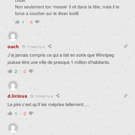
Dude
Non seulement ton ‘messie’ il vit dans ta t
ê
te, mais il te
force a coucher sur le divan loollll
1
-6
ouch
3 mois il y a
J’ai jamais compris ce qui a fait en sorte que Winnipeg
puisse être une ville de presque 1 million d’habitants.
2
-2
d.licious
3 mois il y a
Le pire c’est qu’il les méprise tellement….
1
-2