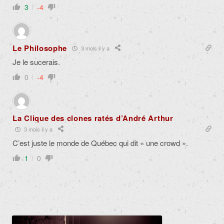
3
-4
Le Philosophe
3 mois il y a
Je le sucerais.
0
-4
La Clique des clones ratés d’André Arthur
3 mois il y a
C’est juste le monde de Québec qui dit « une crowd ».
1
0