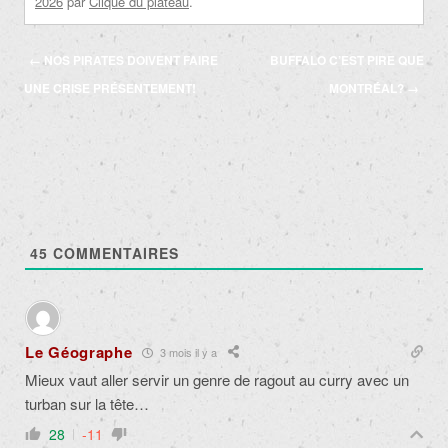
2026
par
Clique du plateau
.
Navigation
←
NOS PIRATES DOIVENT FAIRE
BUFFALO C’EST PIRE QUE
des
UNE CRISE PRÉSENTEMENT!
MONTRÉAL?
→
articles
45
COMMENTAIRES
Le Géographe
3 mois il y a
Mieux vaut aller servir un genre de ragout au curry avec un
turban sur la tête…
28
-11