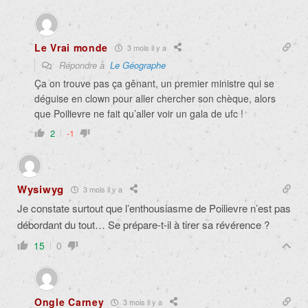
Le Vrai monde
3 mois il y a
Répondre à
Le Géographe
Ça on trouve pas ça gênant, un premier ministre qui se
déguise en clown pour aller chercher son chèque, alors
que Poilievre ne fait qu’aller voir un gala de ufc !
2
-1
Wysiwyg
3 mois il y a
Je constate surtout que l’enthousiasme de Poilievre n’est pas
débordant du tout… Se prépare-t-il à tirer sa révérence ?
15
0
Ongle Carney
3 mois il y a