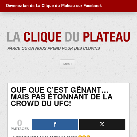
Devenez fan de La Clique du Plateau sur Facebook
PARCE QU'ON NOUS PREND POUR DES CLOWNS
Aller
Menu
au
contenu
OUF QUE C’EST GÊNANT…
MAIS PAS ÉTONNANT DE LA
CROWD DU UFC!
0
PARTAGES
Le gars n’a jamais rien gagné de sa vie!