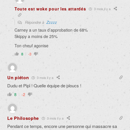
Toute est woke pour les attardés
3 mois il y a
Répondre à
Zzzzz
Carney a un taux d’approbation de 68%
Skippy a moins de 25%
Ton cheuf agonise
8
-3
Un piéton
3 mois il y a
Dudu et Pipi ! Quelle équipe de ploucs !
8
-2
Le Philosophe
3 mois il y a
Pendant ce temps, encore une personne qui massacre sa