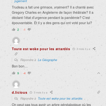
jugement
Trudeau a fait une grimace, vraiment? Il a chanté avec
Gregory Charles en Angleterre de façon théâtrale? Il a
déclaré l’état d’urgence pendant la pandémie? C’est
épouvantable. Et il y a des gens qui ont voté pour lui?
2
-1
Toute est woke pour les attardés
3 mois il y a
Répondre à
Le Géographe
Bon bon…
9
-4
d.licious
3 mois il y a
Répondre à
Toute est woke pour les attardés
On peut pas tous avoir un arbre généalogique où les