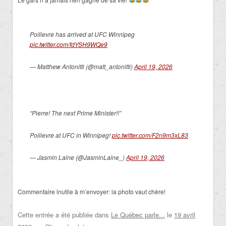
Poilievre has arrived at UFC Winnipeg
pic.twitter.com/fdYSH9WQe9
— Matthew Antonitti (@matt_antonitti)
April 19, 2026
“Pierre! The next Prime Minister!!”
Poilievre at UFC in Winnipeg!
pic.twitter.com/F2n9m3xL83
— Jasmin Laine (@JasminLaine_)
April 19, 2026
Commentaire inutile à m’envoyer: la photo vaut chère!
Cette entrée a été publiée dans
Le Québec parle...
le
19 avril