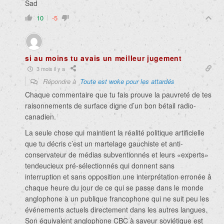
Sad
10
-5
si au moins tu avais un meilleur jugement
3 mois il y a
Répondre à
Toute est woke pour les attardés
Chaque commentaire que tu fais prouve la pauvreté de tes
raisonnements de surface digne d’un bon bétail radio-
canadien.
La seule chose qui maintient la réalité politique artificielle
que tu décris c’est un martelage gauchiste et anti-
conservateur de médias subventionnés et leurs «experts»
tendeucieux pré-sélectionnés qui donnent sans
interruption et sans opposition une interprétation erronée â
chaque heure du jour de ce qui se passe dans le monde
anglophone à un publique francophone qui ne suit peu les
événements actuels directement dans les autres langues.
Son équivalent anglophone CBC à saveur soviétique est