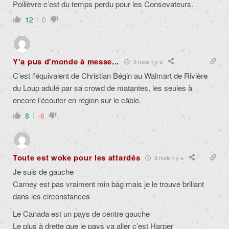
Poilièvre c’est du temps perdu pour les Consevateurs.
12
0
Y'a pus d'monde à messe...
3 mois il y a
C’est l’équivalent de Christian Bégin au Walmart de Rivière
du Loup adulé par sa crowd de matantes, les seules à
encore l’écouter en région sur le câble.
8
-6
Toute est woke pour les attardés
3 mois il y a
Je suis de gauche
Carney est pas vraiment min bag mais je le trouve brillant
dans les circonstances
Le Canada est un pays de centre gauche
Le plus à drette que le pays va aller c’est Harper