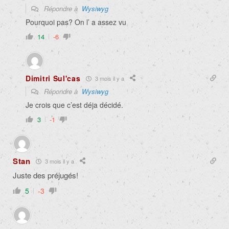
Répondre à
Wysiwyg
Pourquoi pas? On l’ a assez vu
14
-6
Dimitri Sul'cas
3 mois il y a
Répondre à
Wysiwyg
Je crois que c’est déja décidé.
3
-1
Stan
3 mois il y a
Juste des préjugés!
5
-3