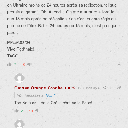
en Ukraine moins de 24 heures après sa réélection, tel que
promis et garanti. Oh! Attend… On me murmure à l’oreille
que 15 mois après sa réélection, rien n’est encore réglé ou
proche de l’être. Bef… 24 heures ou 15 mois, c’est presque
pareil.
MAGAttardé!
Vive Ped⁰nald!
TACO!
7
-3
Grosse Orange Croche 100%
3 mois il y a
Répondre à
Nom*
Ton Nom est Léo le Crétin comme le Pape!
2
-10