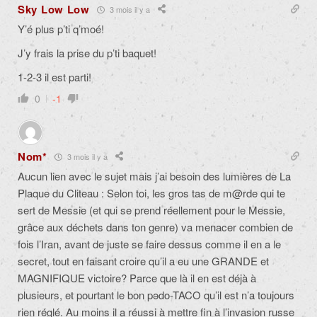
Sky Low Low
3 mois il y a
Y’é plus p’ti q’moé!
J’y frais la prise du p’ti baquet!
1-2-3 il est parti!
0
-1
Nom*
3 mois il y a
Aucun lien avec le sujet mais j’ai besoin des lumières de La
Plaque du Cliteau : Selon toi, les gros tas de m@rde qui te
sert de Messie (et qui se prend réellement pour le Messie,
grâce aux déchets dans ton genre) va menacer combien de
fois l’Iran, avant de juste se faire dessus comme il en a le
secret, tout en faisant croire qu’il a eu une GRANDE et
MAGNIFIQUE victoire? Parce que là il en est déjà à
plusieurs, et pourtant le bon pədo-TACO qu’il est n’a toujours
rien réglé. Au moins il a réussi à mettre fin à l’invasion russe