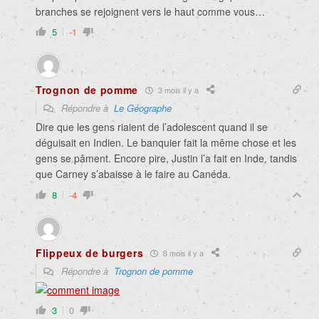
branches se rejoignent vers le haut comme vous…
5
-1
Trognon de pomme
3 mois il y a
Répondre à
Le Géographe
Dire que les gens riaient de l’adolescent quand il se
déguisait en Indien. Le banquier fait la même chose et les
gens se pâment. Encore pire, Justin l’a fait en Inde, tandis
que Carney s’abaisse à le faire au Canéda.
8
-4
Flippeux de burgers
3 mois il y a
Répondre à
Trognon de pomme
3
0