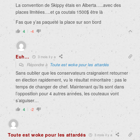
La convention de Skippy étais en Alberta…..avec des
places limitées….et ça coutais 1500$ être là
Fas que y’as paqueté la place sur son bord
4
-4
Euh...
3 mois il y a
Répondre à
Toute est woke pour les attardés
Sans oublier que les conservateurs craignaient retourner
en élection rapidement, vu le résultat minoritaire : pas le
temps de changer de chef. Maintenant qu’ils sont dans
l’opposition pour 4 autres années, les couteaux vont
s’aiguiser…
4
-2
Toute est woke pour les attardés
3 mois il y a