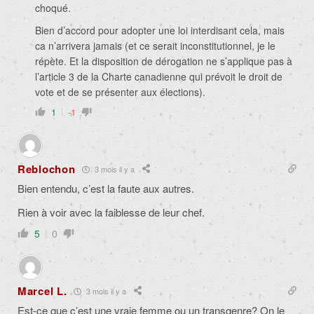
choqué.
Bien d’accord pour adopter une loi interdisant cela, mais
ca n’arrivera jamais (et ce serait inconstitutionnel, je le
répète. Et la disposition de dérogation ne s’applique pas à
l’article 3 de la Charte canadienne qui prévoit le droit de
vote et de se présenter aux élections).
1
-1
Reblochon
3 mois il y a
Bien entendu, c’est la faute aux autres.
Rien à voir avec la faiblesse de leur chef.
5
0
Marcel L.
3 mois il y a
Est-ce que c’est une vraie femme ou un transgenre? On le