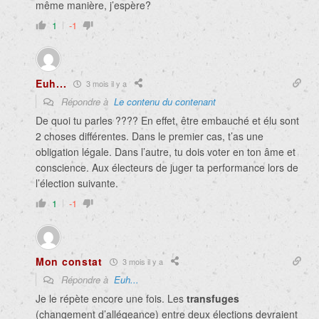
même manière, j’espère?
1
-1
Euh...
3 mois il y a
Répondre à
Le contenu du contenant
De quoi tu parles ???? En effet, être embauché et élu sont
2 choses différentes. Dans le premier cas, t’as une
obligation légale. Dans l’autre, tu dois voter en ton âme et
conscience. Aux électeurs de juger ta performance lors de
l’élection suivante.
1
-1
Mon constat
3 mois il y a
Répondre à
Euh...
Je le répète encore une fois. Les
transfuges
(changement d’allégeance) entre deux élections devraient