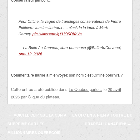
Pour Critine, la vague de transfuges conservateurs de Pierre
Poilièvre vers les libéraux …. c’est de la faute à Mark
Carney.
pic.twitter.com/qXUOSDKcVs
— La Bulle Au Cerveau, libre-penseuse (@BulleAuCerveau)
April 19, 2026
Commentaire inutile à m’envoyer: son nom c’est Critine pour vrai?
Cette entrée a été publiée dans
Le Québec parle...
le
20 avril
2026
par
Clique du plateau
.
Navigation
←
VOICI LE CLIP QUE LA CSN A
LA UFC EN A RIEN À FOUTRE DU
des
SUPPRIMÉ SUR LES
DRAPEAU CANADIEN!
→
articles
MILLIONNAIRES QUÉBÉCOIS!