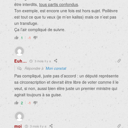
être interdits,
tous partis confondus
.
Ton exemple, est encore une fois est hors sujet. Poilièvre
est tout ce que tu veux (je m’en kaliss) mais ce n’est pas
un transfuge.
Ça l’air compliqué de suivre.
1
-1
Euh...
3 mois il y a
Répondre à
Mon constat
Pas compliqué, juste pas d’accord : un député représente
sa circonscription et devrait être libre de voter comme il le
veut, si non, aussi bien élire juste un premier ministre qui
agirait toujours à sa guise.
2
-1
moi
3 mois il y a