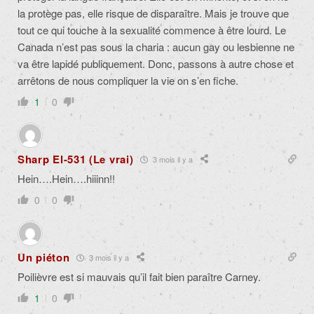
la protège pas, elle risque de disparaître. Mais je trouve que
tout ce qui touche à la sexualité commence à être lourd. Le
Canada n’est pas sous la charia : aucun gay ou lesbienne ne
va être lapidé publiquement. Donc, passons à autre chose et
arrêtons de nous compliquer la vie on s’en fiche.
1
0
Sharp El-531 (Le vrai)
3 mois il y a
Hein….Hein….hiiinn!!
0
0
Un piéton
3 mois il y a
Poilièvre est si mauvais qu’il fait bien paraître Carney.
1
0