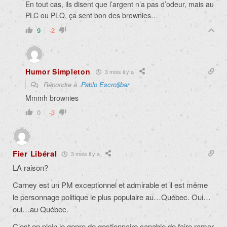
En tout cas, ils disent que l’argent n’a pas d’odeur, mais au
PLC ou PLQ, ça sent bon des brownies…
9
-2
Humor Simpleton
3 mois il y a
Répondre à
Pablo Escro$bar
Mmmh brownies
0
-3
Fier Libéral
3 mois il y a
LA raison?
Carney est un PM exceptionnel et admirable et il est même
le personnage politique le plus populaire au…Québec. Oui…
oui…au Québec.
C’est en plein le genre de gestionnaire capable de faire ramer