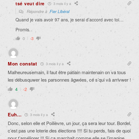
tsé veut dire
3 mois il y a
Répondre à
Fier Libéral
Quand je vais avoir 97 ans, je serai d’accord avec toi…
Promis.
0
-3
Mon constat
3 mois il y a
Malheureusemain, il faut être patiain maintenain on va tous
les débusquwer les parsonnes âgwées, cé s’qui vâ arrivwer !
4
-2
Euh...
3 mois il y a
Donc, selon elle et Poilièvre, un jour, ça sera leur tour. Bordel,
c’est pas une loterie des élections !!!! Si tu perds, fais de quoi
pour t’améliorer !!! Si ça marchait comme elle se l’imagine,