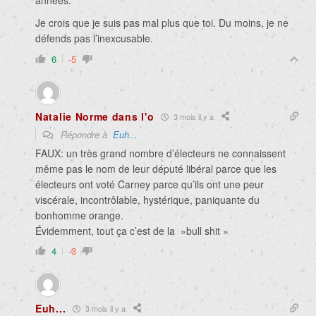
années.
Je crois que je suis pas mal plus que toi. Du moins, je ne
défends pas l’inexcusable.
6
-5
Natalie Norme dans l'o
3 mois il y a
Répondre à
Euh...
FAUX: un très grand nombre d’électeurs ne connaissent
même pas le nom de leur député libéral parce que les
électeurs ont voté Carney parce qu’ils ont une peur
viscérale, incontrôlable, hystérique, paniquante du
bonhomme orange.
Évidemment, tout ça c’est de la »bull shit »
4
-3
Euh...
3 mois il y a