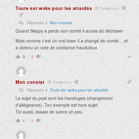
Toute est woke pour les attardés
3 mois il y a
Répondre à
Mon constat
Quand Skippy a perdu son comté il aurais dû décrisser
Mais comme c’est un vrai loser il a changé de comté….et
a obtenu un vote de confiance frauduleux
3
-3
Mon constat
3 mois il y a
Répondre à
Toute est woke pour les attardés
Le sujet du post sont les transfuges (changement
d’allégeance). Ton exemple est hors sujet.
Toi aussi, essaie de suivre un peu.
1
-1