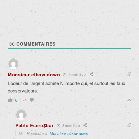
30
COMMENTAIRES
Monsieur elbow down
3 mois il y a
L’odeur de l’argent achète N’importe qui, et surtout les faux
conservateurs.
6
-4
Pablo Escro$bar
3 mois il y a
Répondre à
Monsieur elbow down