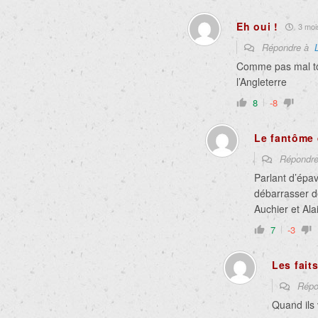
Eh oui !
3 mois
Répondre à
Comme pas mal tou
l’Angleterre
8
-8
Le fantôme 
Répondr
Parlant d’épa
débarrasser d
Auchier et Al
7
-3
Les fait
Répo
Quand ils 