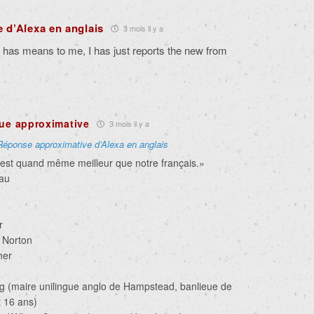
 d’Alexa en anglais
3 mois il y a
t has means to me, I has just reports the new from
gue approximative
3 mois il y a
Réponse approximative d’Alexa en anglais
a est quand même meilleur que notre français.»
au
r
e Norton
her
rg (maire unilingue anglo de Hampstead, banlieue de
 16 ans)