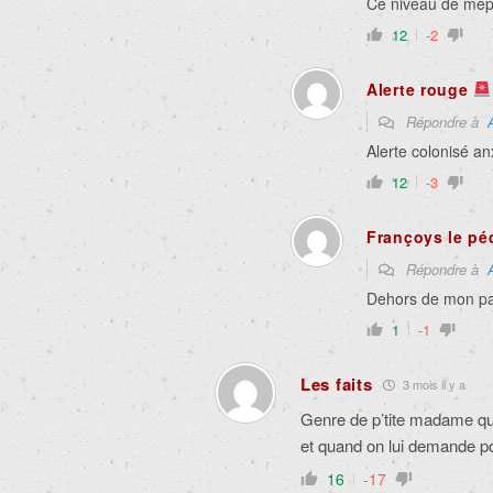
Ce niveau de mépr
12
-2
Alerte rouge
Répondre à
Alerte colonisé an
12
-3
Françoys le pé
Répondre à
Dehors de mon p
1
-1
Les faits
3 mois il y a
Genre de p’tite madame qui
et quand on lui demande pou
16
-17