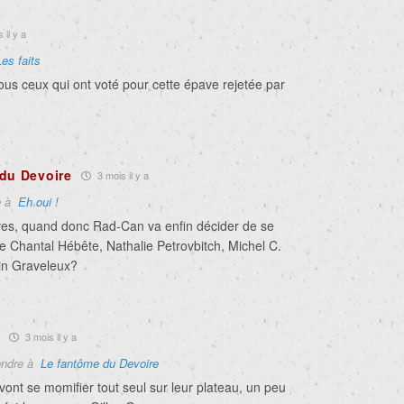
 il y a
Les faits
s ceux qui ont voté pour cette épave rejetée par
du Devoire
3 mois il y a
e à
Eh oui !
ves, quand donc Rad-Can va enfin décider de se
e Chantal Hébête, Nathalie Petrovbitch, Michel C.
ain Graveleux?
s
3 mois il y a
ndre à
Le fantôme du Devoire
vont se momifier tout seul sur leur plateau, un peu