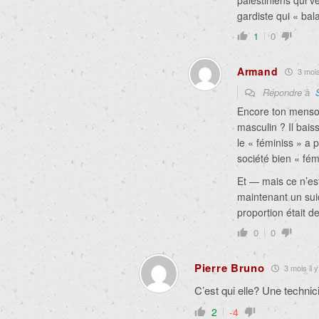
palestiniens qui ve
gardiste qui « bal
1
0
Armand
3 mois 
Répondre à
Encore ton menson
masculin ? Il bais
le « féminiss » a 
société bien « fém
Et — mais ce n’est
maintenant un suic
proportion était de
0
0
Pierre Bruno
3 mois il y
C’est qui elle? Une techni
2
-4