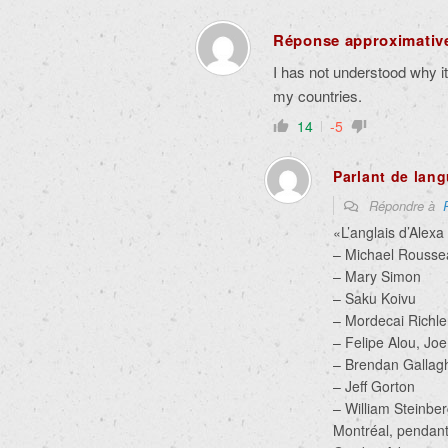
Réponse approximative
I has not understood why i
my countries.
14
-5
Parlant de lan
Répondre à
«L’anglais d’Alex
– Michael Rousse
– Mary Simon
– Saku Koivu
– Mordecai Richle
– Felipe Alou, Jo
– Brendan Gallag
– Jeff Gorton
– William Steinbe
Montréal, pendant