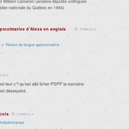
t William Cameron (anciens députés unilingues
blée nationale du Québec en 1994)
roximative d’Alexa en anglais
3 mois il y a
e à
Parlant de langue approximative
.
 il y a
st leur c*l qu’est allé licher PSPP la semaine
 est désespéré.
cois
3 mois il y a
Antipékistanais