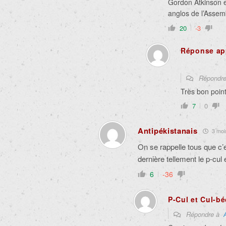
Gordon Atkinson e
anglos de l’Assem
20
-3
Réponse app
Répondr
Très bon point
7
0
Antipékistanais
3 mois
On se rappelle tous que c’e
dernière tellement le p-cul
6
-36
P-Cul et Cul-bé
Répondre à