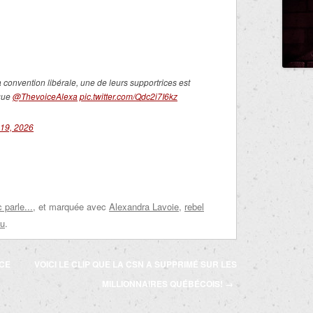
 convention libérale, une de leurs supportrices est
ègue
@ThevoiceAlexa
pic.twitter.com/Qdc2i7I6kz
 19, 2026
parle...
, et marquée avec
Alexandra Lavoie
,
rebel
au
.
CE
VOICI LE CLIP QUE LA CSN A SUPPRIMÉ SUR LES
MILLIONNAIRES QUÉBÉCOIS!
→