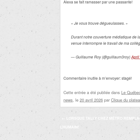
Alexa se fait ramasser par une passante!
« Je vous trouve dégueulasses. »
Durant notre couverture médiatique de la
venue interrompre le travail de ma coll
— Guillaume Roy (@guillaum3roy)
April
Commentaire inutile à m’envoyer: stagé!
Cette entrée a été publiée dans
Le Québec 
news
, le
20 avril 2026
par
Clique du plate
Navigation
←
LORSQUE TALLY CHEZ MÉTRO REMPLA
des
L’HUMAIN!
articles