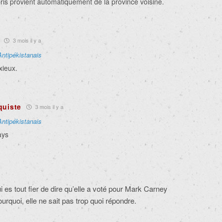
is provient automatiquement de la province voisine.
3 mois il y a
Antipékistanais
xieux.
quiste
3 mois il y a
Antipékistanais
ays
 es tout fier de dire qu’elle a voté pour Mark Carney
rquoi, elle ne sait pas trop quoi répondre.