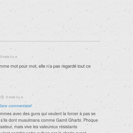
3 mois il y a
femme mot pour mot, elle n’a pas regardé tout ce
3 mois il y a
Sans commentaire!
ommes avec des guns qui veulent la forcer à pas se
uf s’ils dont musulmans comme Gamil Gharbi. Phoque
isateur, mais vive les valeureux résistants