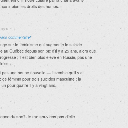
ulent enrichir notre culture par la charia avant-
ance » bien les droits des homos.
il y a
Sans commentaire!
ge sur le féminisme qui augmente le suicide
se au Québec depuis son pic d’il y a 25 ans, alors que
progressé ; il est bien plus élevé en Russie, pas une
iniss ».
 pas une bonne nouvelle — il semble qu’il y ait
ide féminin pour trois suicides masculine ; la
 un pour quatre il y a vingt ans.
 a
cienne du son? Je me souviens pas d’elle.