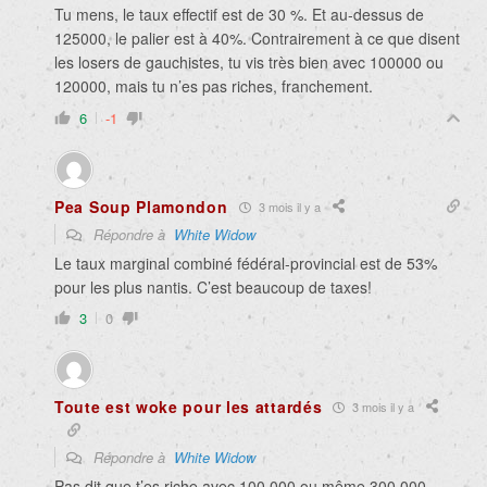
Tu mens, le taux effectif est de 30 %. Et au-dessus de
125000, le palier est à 40%. Contrairement à ce que disent
les losers de gauchistes, tu vis très bien avec 100000 ou
120000, mais tu n’es pas riches, franchement.
6
-1
Pea Soup Plamondon
3 mois il y a
Répondre à
White Widow
Le taux marginal combiné fédéral-provincial est de 53%
pour les plus nantis. C’est beaucoup de taxes!
3
0
Toute est woke pour les attardés
3 mois il y a
Répondre à
White Widow
Pas dit que t’es riche avec 100,000 ou même 300,000