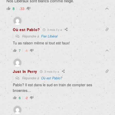
Nos Libéraux sont blancs comme neige.
8
-33
Où est Pablo?
3 mois il y a
Répondre à
Fier Libéral
Tu as raison même si tout est faux!
7
-1
Just In Perry
3 mois il y a
Répondre à
Où est Pablo?
Pablo? Il est dans le sud en train de compter ses
brownies…
6
-2