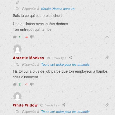
Répondre à
Natalie Norme dans l'o
Sais tu ce qui coute plus cher?
Une guillotine avec ta tête dedans
Ton entrepôt qui flambe
1
-4
Antartic Monkey
3 mois il y a
Répondre à
Toute est woke pour les attardés
Pis toi qui a plus de job parce que ton employeur a flambé,
criss d’innocent.
2
-1
White Widow
3 mois il y a
Répondre à
Toute est woke pour les attardés