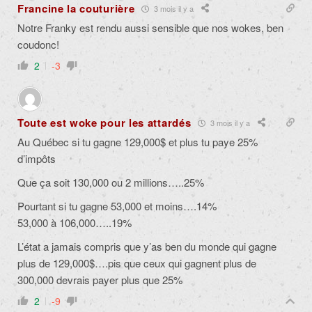
Francine la couturière
3 mois il y a
Notre Franky est rendu aussi sensible que nos wokes, ben
coudonc!
2
-3
Toute est woke pour les attardés
3 mois il y a
Au Québec si tu gagne 129,000$ et plus tu paye 25%
d’impôts
Que ça soit 130,000 ou 2 millions…..25%
Pourtant si tu gagne 53,000 et moins….14%
53,000 à 106,000…..19%
L’état a jamais compris que y’as ben du monde qui gagne
plus de 129,000$….pis que ceux qui gagnent plus de
300,000 devrais payer plus que 25%
2
-9