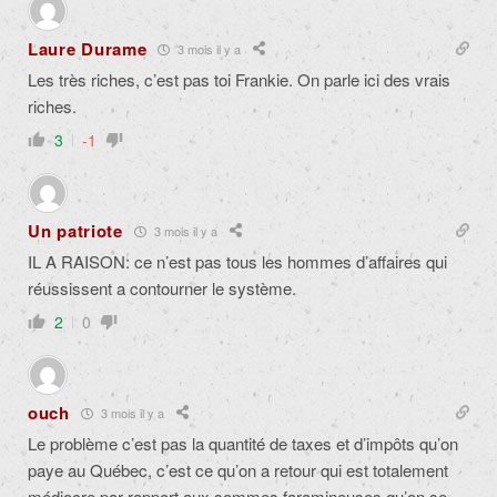
Laure Durame
3 mois il y a
Les très riches, c’est pas toi Frankie. On parle ici des vrais
riches.
3
-1
Un patriote
3 mois il y a
IL A RAISON: ce n’est pas tous les hommes d’affaires qui
réussissent a contourner le système.
2
0
ouch
3 mois il y a
Le problème c’est pas la quantité de taxes et d’impôts qu’on
paye au Québec, c’est ce qu’on a retour qui est totalement
médiocre par rapport aux sommes faramineuses qu’on se