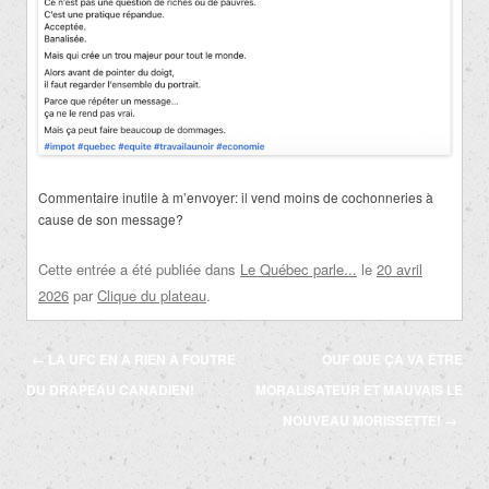
Commentaire inutile à m’envoyer: il vend moins de cochonneries à
cause de son message?
Cette entrée a été publiée dans
Le Québec parle...
le
20 avril
2026
par
Clique du plateau
.
Navigation
←
LA UFC EN A RIEN À FOUTRE
OUF QUE ÇA VA ÊTRE
des
DU DRAPEAU CANADIEN!
MORALISATEUR ET MAUVAIS LE
articles
NOUVEAU MORISSETTE!
→