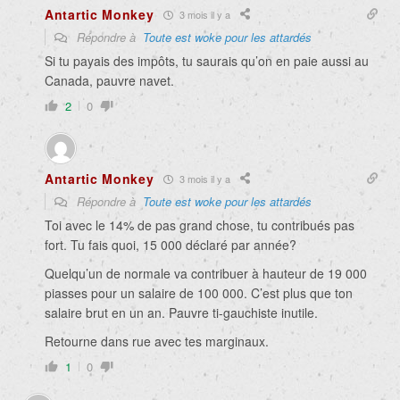
Antartic Monkey
3 mois il y a
Répondre à
Toute est woke pour les attardés
Si tu payais des impôts, tu saurais qu’on en paie aussi au
Canada, pauvre navet.
2
0
Antartic Monkey
3 mois il y a
Répondre à
Toute est woke pour les attardés
Toi avec le 14% de pas grand chose, tu contribués pas
fort. Tu fais quoi, 15 000 déclaré par année?
Quelqu’un de normale va contribuer à hauteur de 19 000
piasses pour un salaire de 100 000. C’est plus que ton
salaire brut en un an. Pauvre ti-gauchiste inutile.
Retourne dans rue avec tes marginaux.
1
0