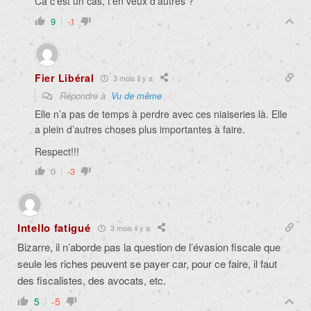
Ca c’est un cas, t’en veux d’autres ?
9
-1
Fier Libéral
3 mois il y a
Répondre à
Vu de même
Elle n’a pas de temps à perdre avec ces niaiseries là. Elle
a plein d’autres choses plus importantes à faire.
Respect!!!
0
-3
Intello fatigué
3 mois il y a
Bizarre, il n’aborde pas la question de l’évasion fiscale que
seule les riches peuvent se payer car, pour ce faire, il faut
des fiscalistes, des avocats, etc.
5
-5