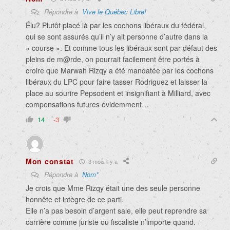
Répondre à
Vive le Québec Libre!
Élu? Plutôt placé là par les cochons libéraux du fédéral,
qui se sont assurés qu’il n’y ait personne d’autre dans la
« course ». Et comme tous les libéraux sont par défaut des
pleins de m@rde, on pourrait facilement être portés à
croire que Marwah Rizqy a été mandatée par les cochons
libéraux du LPC pour faire tasser Rodriguez et laisser la
place au sourire Pepsodent et insignifiant à Milliard, avec
compensations futures évidemment…
14
-3
Mon constat
3 mois il y a
Répondre à
Nom*
Je crois que Mme Rizqy était une des seule personne
honnête et intègre de ce parti.
Elle n’a pas besoin d’argent sale, elle peut reprendre sa
carrière comme juriste ou fiscaliste n’importe quand.