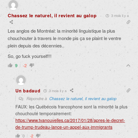
Chassez le naturel, il revient au galop
3 mois il y a
Les anglos de Montréal: la minorité linguistique la plus
chouchouter à travers le monde pis ça se plaint le ventre
plein depuis des décennies..
So, go fuck yourself!!!
9
-2
Un badaud
3 mois il y a
Répondre à
Chassez le naturel, il revient au galop
FAUX: les Québécois francophone sont la minorité la plus
chouchouté temporairement:
https://www.tvanouvelles.ca/2017/01/28/apres-le-decret-
de-trump-trudeau-lance-un-appel-aux-immigrants
0
-2