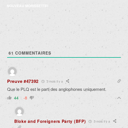
articles
NOUVEAU MORISSETTE!
61
COMMENTAIRES
Preuve #47392
3 mois il y a
Que le PLQ est le parti des anglophones uniquement.
44
-8
Bloke and Foreigners Party (BFP)
3 mois il y a