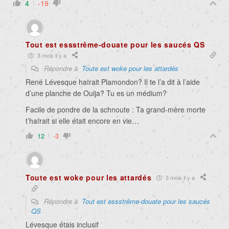
4
-19
Tout est essstrême-douate pour les saucés QS
3 mois il y a
Répondre à
Toute est woke pour les attardés
René Lévesque haïrait Plamondon? Il te l’a dit à l’aide
d’une planche de Ouija? Tu es un médium?
Facile de pondre de la schnoute : Ta grand-mère morte
t’haïrait si elle était encore en vie…
12
-3
Toute est woke pour les attardés
3 mois il y a
Répondre à
Tout est essstrême-douate pour les saucés
QS
Lévesque étais inclusif