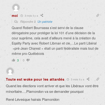
moi
3 mois il y a
Répondre à
Un patriote
Quand Robert Bourrassa s’est servi de la clause
dérogatoire pour protéger la loi 101 d’une décision de la
cour suprême, cela avait d’ailleurs mené à la création du
Eqality Party avec Robert Libman et cie….Le parti Libéral
»pré-Jean Charest » était un parti fédéraliste mais tout de
même pro-Québécois
3
0
Toute est woke pour les attardés
3 mois il y a
Quand les élections vont arriver et que les Libéraux vont être
minoritaire….Plamondon va se demander pourquoi
René Lévesque hairais Plamondon