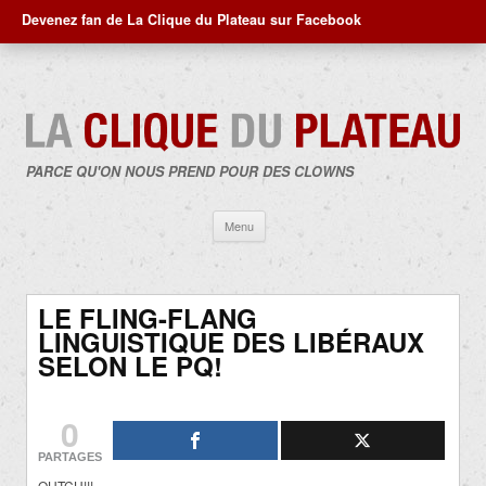
Devenez fan de La Clique du Plateau sur Facebook
PARCE QU'ON NOUS PREND POUR DES CLOWNS
Aller
Menu
au
contenu
LE FLING-FLANG
LINGUISTIQUE DES LIBÉRAUX
SELON LE PQ!
0
PARTAGES
OUTCH!!!