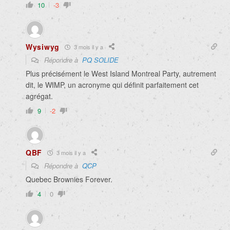
10
-3
Wysiwyg
3 mois il y a
Répondre à
PQ SOLIDE
Plus précisément le West Island Montreal Party, autrement
dit, le WIMP, un acronyme qui définit parfaitement cet
agrégat.
9
-2
QBF
3 mois il y a
Répondre à
QCP
Quebec Brownies Forever.
4
0