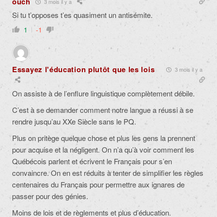
ouch
3 mois il y a
Si tu t’opposes t’es quasiment un antisémite.
1
-1
Essayez l'éducation plutôt que les lois
3 mois il y a
On assiste à de l’enflure linguistique complètement débile.
C’est à se demander comment notre langue a réussi à se
rendre jusqu’au XXe Siècle sans le PQ.
Plus on pritège quelque chose et plus les gens la prennent
pour acquise et la négligent. On n’a qu’à voir comment les
Québécois parlent et écrivent le Français pour s’en
convaincre. On en est réduits à tenter de simplifier les règles
centenaires du Français pour permettre aux ignares de
passer pour des génies.
Moins de lois et de règlements et plus d’éducation.