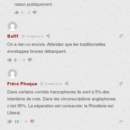
raison publiquement
0
0
Bofff
3 mois il y a
On a rien vu encore. Attendez que les traditionnelles
enveloppes brunes débarquent.
9
-1
Frère Phoque
3 mois il y a
Dans certains comtés francophones ils sont à 5% des
intentions de vote. Dans les circonscriptions anglophones
c’est 95%. La séparation est consacrée: la Rhodésie est
Liberal.
15
-1