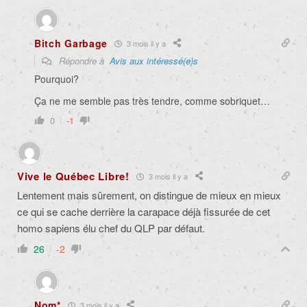
Bitch Garbage
3 mois il y a
Répondre à
Avis aux intéressé(e)s
Pourquoi?
Ça ne me semble pas très tendre, comme sobriquet…
0
-1
Vive le Québec Libre!
3 mois il y a
Lentement mais sûrement, on distingue de mieux en mieux
ce qui se cache derrière la carapace déjà fissurée de cet
homo sapiens élu chef du QLP par défaut.
26
-2
Nom*
3 mois il y a