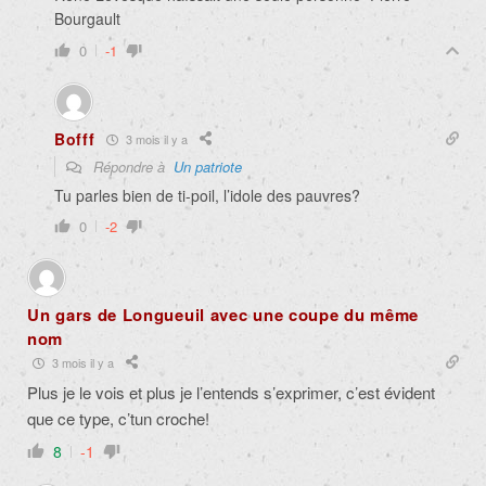
Bourgault
0
-1
Bofff
3 mois il y a
Répondre à
Un patriote
Tu parles bien de ti-poil, l’idole des pauvres?
0
-2
Un gars de Longueuil avec une coupe du même
nom
3 mois il y a
Plus je le vois et plus je l’entends s’exprimer, c’est évident
que ce type, c’tun croche!
8
-1