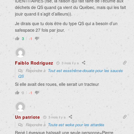
IDENTITAIRES (tsé, la raison qui fait faire de l’écume aux
déchets de QS quand ça vient du Québec, mais qui les fait
jouir quand il s’agit d’ailleurs)).
Je dirais que tu dois être du type QS qui a besoin d’un
safespace 27 fois par jour.
3
-1
Faiblo Rodriguez
3 mois il y a
Répondre à
Tout est essstrême-douate pour les saucés
QS
Si elle avait des roues, elle serait un tracteur
0
-1
Un patriote
3 mois il y a
Répondre à
Toute est woke pour les attardés
René Lévesque haïssait une seule personne=Pierre