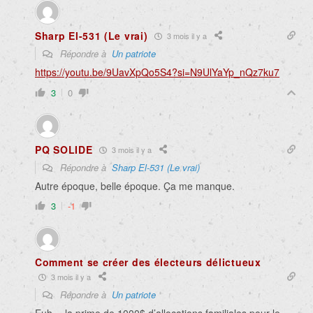
Sharp El-531 (Le vrai)
3 mois il y a
Répondre à
Un patriote
https://youtu.be/9UavXpQo5S4?si=N9UlYaYp_nQz7ku7
3
0
PQ SOLIDE
3 mois il y a
Répondre à
Sharp El-531 (Le vrai)
Autre époque, belle époque. Ça me manque.
3
-1
Comment se créer des électeurs délictueux
3 mois il y a
Répondre à
Un patriote