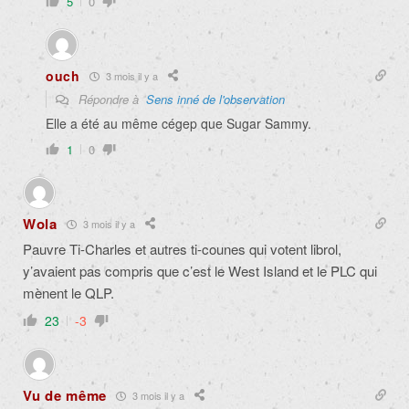
5
0
ouch
3 mois il y a
Répondre à
Sens inné de l'observation
Elle a été au même cégep que Sugar Sammy.
1
0
Wola
3 mois il y a
Pauvre Ti-Charles et autres ti-counes qui votent librol,
y’avaient pas compris que c’est le West Island et le PLC qui
mènent le QLP.
23
-3
Vu de même
3 mois il y a