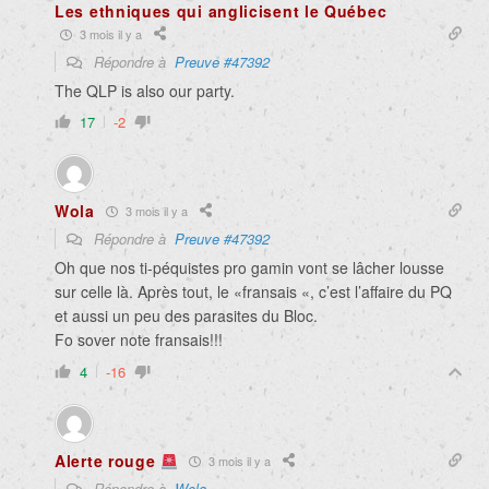
Les ethniques qui anglicisent le Québec
3 mois il y a
Répondre à
Preuve #47392
The QLP is also our party.
17
-2
Wola
3 mois il y a
Répondre à
Preuve #47392
Oh que nos ti-péquistes pro gamin vont se lâcher lousse
sur celle là. Après tout, le «fransais «, c’est l’affaire du PQ
et aussi un peu des parasites du Bloc.
Fo sover note fransais!!!
4
-16
Alerte rouge
3 mois il y a
Répondre à
Wola