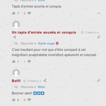
Tapis d’entrée soumis et conquis.
7
-2
Un tapis d'entrée soumis et conquis
3 mois il y a
Répondre à
Alerte rouge
C’est insultant pour moi que d’être comparé à cet
insignifiant analphabète invertébré aplaventri et colonisé.
1
-1
Bofff
3 mois il y a
Répondre à
Wola
Boomer alert!
3
-2