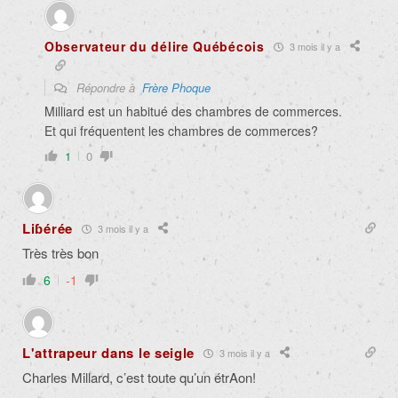
Observateur du délire Québécois
3 mois il y a
Répondre à
Frère Phoque
Milliard est un habitué des chambres de commerces.
Et qui fréquentent les chambres de commerces?
1
0
Liɓérée
3 mois il y a
Très très bon
6
-1
L'attrapeur dans le seigle
3 mois il y a
Charles Millard, c’est toute qu’un étrAon!