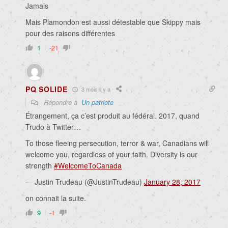
Jamais
Mais Plamondon est aussi détestable que Skippy mais
pour des raisons différentes
1
-21
PQ SOLIDE
3 mois il y a
Répondre à
Un patriote
Étrangement, ça c’est produit au fédéral. 2017, quand
Trudo à Twitter…
To those fleeing persecution, terror & war, Canadians will
welcome you, regardless of your faith. Diversity is our
strength
#WelcomeToCanada
— Justin Trudeau (@JustinTrudeau)
January 28, 2017
on connait la suite.
9
-1