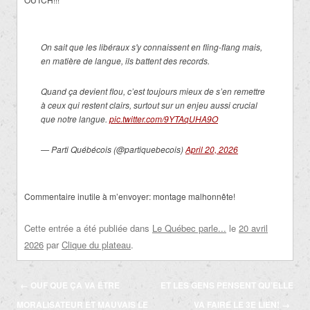
On sait que les libéraux s'y connaissent en fling-flang mais,
en matière de langue, ils battent des records.
Quand ça devient flou, c’est toujours mieux de s’en remettre
à ceux qui restent clairs, surtout sur un enjeu aussi crucial
que notre langue.
pic.twitter.com/9YTAqUHA9O
— Parti Québécois (@partiquebecois)
April 20, 2026
Commentaire inutile à m’envoyer: montage malhonnête!
Cette entrée a été publiée dans
Le Québec parle...
le
20 avril
2026
par
Clique du plateau
.
Navigation
←
OUF QUE ÇA VA ÊTRE
ET LES GENS PENSENT QU’ELLE
des
MORALISATEUR ET MAUVAIS LE
VA FAIRE LE 3E LIEN!
→