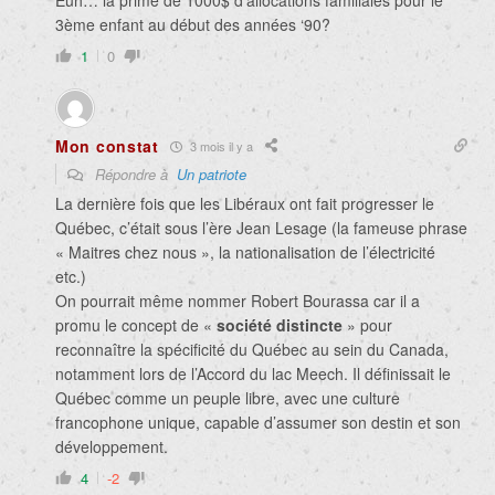
Euh… la prime de 1000$ d’allocations familiales pour le
3ème enfant au début des années ‘90?
1
0
Mon constat
3 mois il y a
Répondre à
Un patriote
La dernière fois que les Libéraux ont fait progresser le
Québec, c’était sous l’ère Jean Lesage (la fameuse phrase
« Maitres chez nous », la nationalisation de l’électricité
etc.)
On pourrait même nommer Robert Bourassa car il a
promu le concept de «
société distincte
» pour
reconnaître la spécificité du Québec au sein du Canada,
notamment lors de l’Accord du lac Meech. Il définissait le
Québec comme un peuple libre, avec une culture
francophone unique, capable d’assumer son destin et son
développement.
4
-2