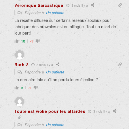
Véronique Sarcastique
3 mois il y a
Répondre à
Un patriote
La recette diffusée sur certains réseaux sociaux pour
fabriquer des brownies est en bilingue. Tout un effort de
leur part!
10
-1
Ruth 3
3 mois il y a
Répondre à
Un patriote
La dernaire foie qu’il on perdu leurs élection ?
3
-1
Toute est woke pour les attardés
3 mois il y a
Répondre à
Un patriote