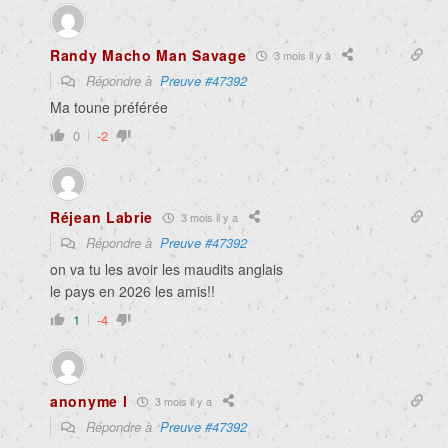
Randy Macho Man Savage
3 mois il y a
Répondre à
Preuve #47392
Ma toune préférée
0
-2
Réjean Labrie
3 mois il y a
Répondre à
Preuve #47392
on va tu les avoir les maudits anglais
le pays en 2026 les amis!!
1
-4
anonyme l
3 mois il y a
Répondre à
Preuve #47392