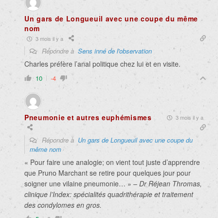
Un gars de Longueuil avec une coupe du même
nom
3 mois il y a
Répondre à
Sens inné de l'observation
Charles préfère l’anal politique chez lui et en visite.
10
-4
Pneumonie et autres euphémismes
3 mois il y a
Répondre à
Un gars de Longueuil avec une coupe du
même nom
« Pour faire une analogie; on vient tout juste d’apprendre
que Pruno Marchant se retire pour quelques jour pour
soigner une vilaine pneumonie… » –
Dr Réjean Thromas,
clinique l’Index: spécialités quadrithérapie et traitement
des condylomes en gros.