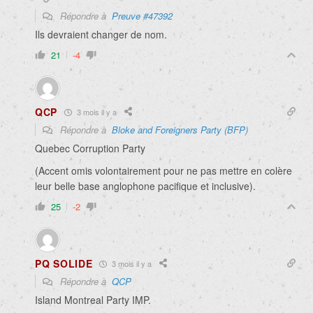
Répondre à
Preuve #47392
Ils devraient changer de nom.
21
-4
QCP
3 mois il y a
Répondre à
Bloke and Foreigners Party (BFP)
Quebec Corruption Party
(Accent omis volontairement pour ne pas mettre en colère
leur belle base anglophone pacifique et inclusive).
25
-2
PQ SOLIDE
3 mois il y a
Répondre à
QCP
Island Montreal Party IMP.