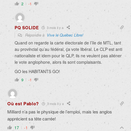
2
-1
PQ SOLIDE
3 mois il y a
Répondre à
Vive le Québec Libre!
Quand on regarde la carte électorale de l’île de MTL, tant
au provincial qu’au fédéral, ça vote libéral. Le CLP est anti
nationaliste et idem pour le QLP, ils ne veulent pas aliéner
le vote anglophone, alors ils sont complaisants.
GO les HABITANTS GO!
9
-1
Où est Pablo?
3 mois il y a
Milliard n’a pas le physique de l’emploi, mais les anglos
apprécient sa tête carrée!
17
-1