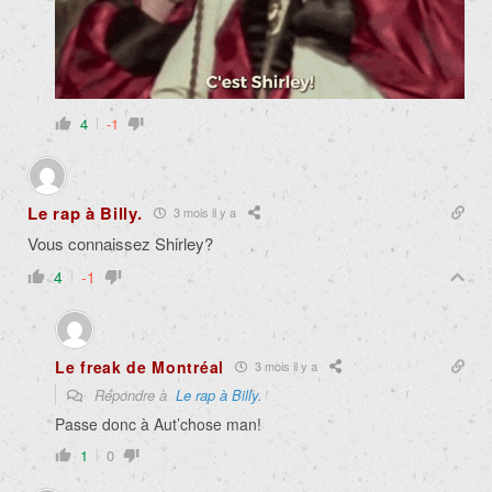
4
-1
Le rap à Billy.
3 mois il y a
Vous connaissez Shirley?
4
-1
Le freak de Montréal
3 mois il y a
Répondre à
Le rap à Billy.
Passe donc à Aut’chose man!
1
0