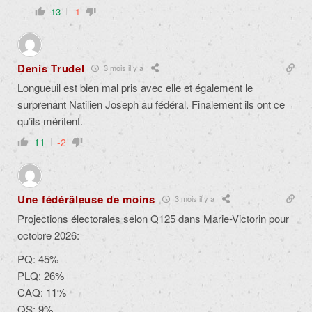
13
-1
Denis Trudel
3 mois il y a
Longueuil est bien mal pris avec elle et également le
surprenant Natilien Joseph au fédéral. Finalement ils ont ce
qu’ils méritent.
11
-2
Une fédérâleuse de moins
3 mois il y a
Projections électorales selon Q125 dans Marie-Victorin pour
octobre 2026:
PQ: 45%
PLQ: 26%
CAQ: 11%
QS: 9%