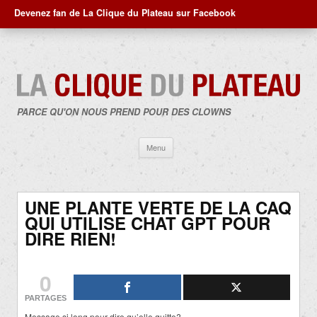
Devenez fan de La Clique du Plateau sur Facebook
PARCE QU'ON NOUS PREND POUR DES CLOWNS
Aller
Menu
au
contenu
UNE PLANTE VERTE DE LA CAQ
QUI UTILISE CHAT GPT POUR
DIRE RIEN!
0
PARTAGES
Message si long pour dire qu’elle quitte?