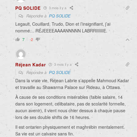
PQ SOLIDE
3 mois il y a
Répondre à
PQ SOLIDE
Legault, Couillard, Trudo, Dion et l’insignifiant, j’ai
nommé… RÉJEEEEAAAANNNNN LABRRIIIIIIE.
7
-2
Réjean Kadar
3 mois il y a
Répondre à
PQ SOLIDE
Dans la vraie vie, Réjean Labrie s’appelle Mahmoud Kadar
et travaille au Shawarma Palace sur Rideau, à Ottawa.
À cause de ses conditions misérables (faible salaire, 14
dans son logement, célibataire, pas de scolarité formelle,
aucun avenir), il vient nous chier dessus à chaque pause
lors de ses double shifts de 16 heures.
Il est ontarien physiquement et maghrébin mentalement.
Sa vie est un calvaire sans fin.