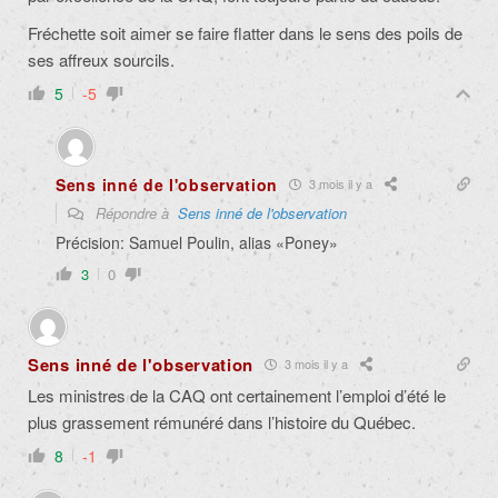
Fréchette soit aimer se faire flatter dans le sens des poils de
ses affreux sourcils.
5
-5
Sens inné de l'observation
3 mois il y a
Répondre à
Sens inné de l'observation
Précision: Samuel Poulin, alias «Poney»
3
0
Sens inné de l'observation
3 mois il y a
Les ministres de la CAQ ont certainement l’emploi d’été le
plus grassement rémunéré dans l’histoire du Québec.
8
-1