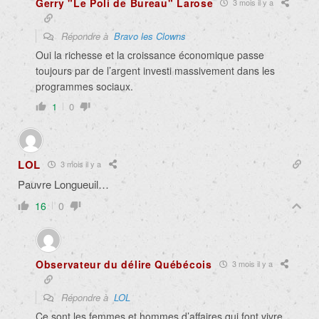
Gerry "Le Poli de Bureau" Larose
3 mois il y a
Répondre à
Bravo les Clowns
Oui la richesse et la croissance économique passe
toujours par de l’argent investi massivement dans les
programmes sociaux.
1
0
LOL
3 mois il y a
Pauvre Longueuil…
16
0
Observateur du délire Québécois
3 mois il y a
Répondre à
LOL
Ce sont les femmes et hommes d’affaires qui font vivre