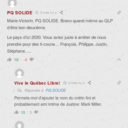
PQ SOLIDE
3 mois il y a
Marie-Victorin. PQ SOLIDE. Bravo quand même au QLP
d’être bon deuxième.
Le pays d’ici 2030. Vous aviez juste à arrêter de nous
prendre pour des ti-coune… François, Philippe, Justin,
Stéphane…..
10
-4
Vive le Québec Libre!
3 mois il y a
Répondre à
PQ SOLIDE
Permets-moi d’ajouter le nom du crétin fini et
probablement ami intime de Justine: Mark Miller.
13
0