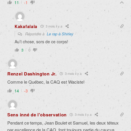
11
-1
Kakafalala
3 mois il y a
Répondre à
Le rap à Shirley
Au’t chose, sors de ce corps!
3
0
Renzel Dashington Jr.
3 mois il y a
Comme le Québec, la CAQ est Waciste!
14
-3
Sens inné de l'observation
3 mois il y a
Pendant ce temps, Jean Boulet et Samuel, les deux téteux
par excellence de la CAQ, font toujours partie du caucus.