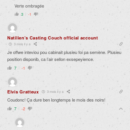
Verte ombragée
3
-1
Natilien’s Casting Couch official account
3 mois il y a
Je offwe inteviou pou cabinait plusieu foi pa semène. Plusieu
position disponib, ca l’air sellon exsepeyience.
7
-1
Elvis Gratteux
3 mois il y a
Coudonc! Ça dure ben longtemps le mois des noirs!
7
-2