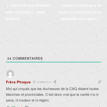
Navigation
←
COSTCO ET NOS ÉPICERIES
VENANT DU GARS QUI A UN
des
AVEC DES BAGELS… SANS
PASSE À LA RADIO QUI DIT UN
articles
BLEUETS!
MENSONGE AUX 2 MOTS!
→
34
COMMENTAIRES
Frère Phoque
3 mois il y a
Moi qui croyais que les duchesses de la CAQ étaient toutes
blanches et provinciales. C’est donc vrai que la vanité n’a ni
sexe, ni couleur et ni région.