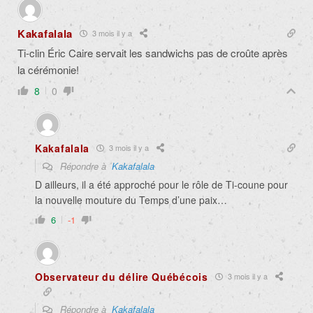
Kakafalala
3 mois il y a
Ti-clin Éric Caire servait les sandwichs pas de croûte après
la cérémonie!
8
0
Kakafalala
3 mois il y a
Répondre à
Kakafalala
D ailleurs, il a été approché pour le rôle de Ti-coune pour
la nouvelle mouture du Temps d’une paix…
6
-1
Observateur du délire Québécois
3 mois il y a
Répondre à
Kakafalala