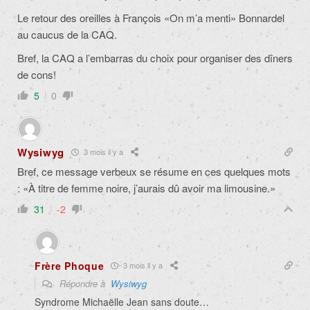
Le retour des oreilles à François «On m’a menti» Bonnardel
au caucus de la CAQ.
Bref, la CAQ a l’embarras du choix pour organiser des dîners
de cons!
5
0
Wysiwyg
3 mois il y a
Bref, ce message verbeux se résume en ces quelques mots
: «À titre de femme noire, j’aurais dû avoir ma limousine.»
31
-2
Frère Phoque
3 mois il y a
Répondre à
Wysiwyg
Syndrome Michaëlle Jean sans doute…