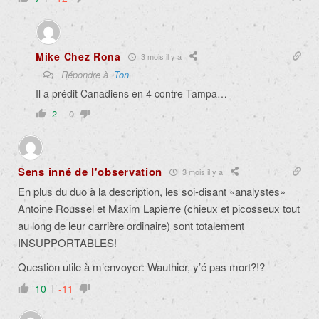
Mike Chez Rona
3 mois il y a
Répondre à
Ton
Il a prédit Canadiens en 4 contre Tampa…
2
0
Sens inné de l'observation
3 mois il y a
En plus du duo à la description, les soi-disant «analystes»
Antoine Roussel et Maxim Lapierre (chieux et picosseux tout
au long de leur carrière ordinaire) sont totalement
INSUPPORTABLES!
Question utile à m’envoyer: Wauthier, y’é pas mort?!?
10
-11