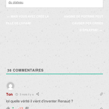
du plateau
.
Navigation
←
MAIS VOUS AVEZ CRÉÉ LA
ANGINE DE POITRINE PEUT
des
FILLE DE L’UQAM!
CAUSER DES CRISES
articles
D’ÉPILEPSIE!
→
38
COMMENTAIRES
Ton
3 mois il y a
lol quelle vérité il vient d’inventer Renaud ?
7
-12