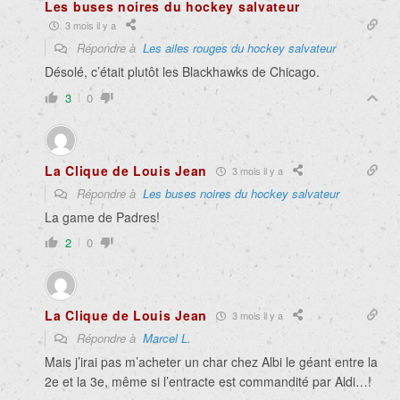
Les buses noires du hockey salvateur
3 mois il y a
Répondre à
Les ailes rouges du hockey salvateur
Désolé, c’était plutôt les Blackhawks de Chicago.
3
0
La Clique de Louis Jean
3 mois il y a
Répondre à
Les buses noires du hockey salvateur
La game de Padres!
2
0
La Clique de Louis Jean
3 mois il y a
Répondre à
Marcel L.
Mais j’irai pas m’acheter un char chez Albi le géant entre la
2e et la 3e, même si l’entracte est commandité par Aldi…!