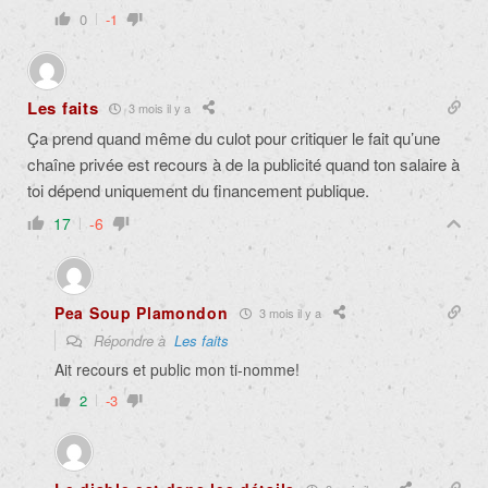
0
-1
Les faits
3 mois il y a
Ça prend quand même du culot pour critiquer le fait qu’une
chaîne privée est recours à de la publicité quand ton salaire à
toi dépend uniquement du financement publique.
17
-6
Pea Soup Plamondon
3 mois il y a
Répondre à
Les faits
Ait recours et public mon ti-nomme!
2
-3