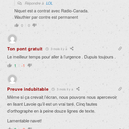
Répondre à
LOL
Niquet est a contrat avec Radio-Canada.
Wauthier par contre est permanent
0
0
Ton pont gratuit
3 mois il y a
Le meilleur temps pour aller à l’urgence . Dupuis toujours .
1
-1
Preuve indubitable
3 mois il y a
Même si ça crevait l’écran, nous pouvons nous apercevoir
en lisant Lavoie qu’il est un vrai taré. Cinq fautes
d’orthographe en à peine douze lignes de texte.
Lamentable navet!