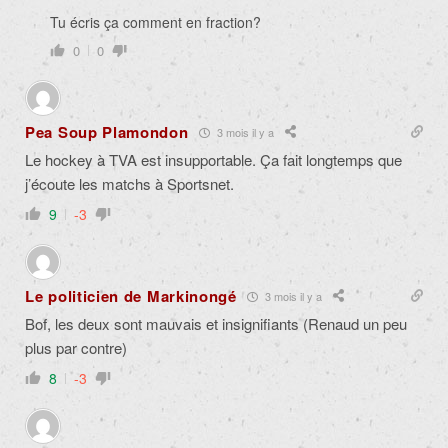
Tu écris ça comment en fraction?
0
0
Pea Soup Plamondon
3 mois il y a
Le hockey à TVA est insupportable. Ça fait longtemps que
j’écoute les matchs à Sportsnet.
9
-3
Le politicien de Markinongé
3 mois il y a
Bof, les deux sont mauvais et insignifiants (Renaud un peu
plus par contre)
8
-3