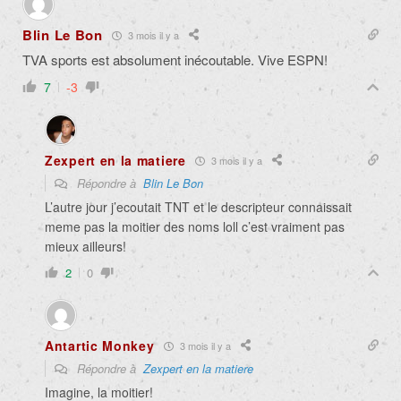
Blin Le Bon
3 mois il y a
TVA sports est absolument inécoutable. Vive ESPN!
7
-3
Zexpert en la matiere
3 mois il y a
Répondre à
Blin Le Bon
L’autre jour j’ecoutait TNT et le descripteur connaissait
meme pas la moitier des noms loll c’est vraiment pas
mieux ailleurs!
2
0
Antartic Monkey
3 mois il y a
Répondre à
Zexpert en la matiere
Imagine, la moitier!