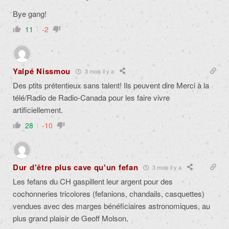
Bye gang!
11
-2
Yalpé Nissmou
3 mois il y a
Des ptits prétentieux sans talent! Ils peuvent dire Merci à la
télé/Radio de Radio-Canada pour les faire vivre
artificiellement.
28
-10
Dur d'être plus cave qu'un fefan
3 mois il y a
Les fefans du CH gaspillent leur argent pour des
cochonneries tricolores (fefanions, chandails, casquettes)
vendues avec des marges bénéficiaires astronomiques, au
plus grand plaisir de Geoff Molson.