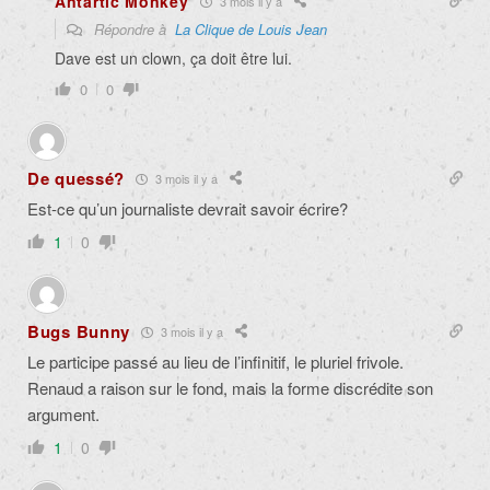
Antartic Monkey
3 mois il y a
Répondre à
La Clique de Louis Jean
Dave est un clown, ça doit être lui.
0
0
De quessé?
3 mois il y a
Est-ce qu’un journaliste devrait savoir écrire?
1
0
Bugs Bunny
3 mois il y a
Le participe passé au lieu de l’infinitif, le pluriel frivole.
Renaud a raison sur le fond, mais la forme discrédite son
argument.
1
0