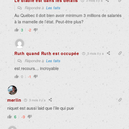
Le diable est dans les détails
3 mois il y a
Répondre à
Les faits
Au Québec il doit bien avoir minimum 3 millions de salariés
à la mamelle de l’état. Peut-être plus?
3
-2
Ruth quand Ruth est occupée
3 mois il y a
Répondre à
Les faits
est recours… incroyable
0
-1
merlin
3 mois il y a
niquet est aussi laid que l’ile qui pue
6
-9