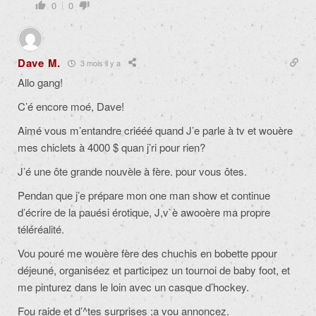
0
0
Dave M.
3 mois il y a
Allo gang!
C’é encore moé, Dave!
Aimé vous m’entandre criééé quand J’e parle à tv et wouère
mes chiclets à 4000 $ quan j’ri pour rien?
J’é une ôte grande nouvèle à fère. pour vous ôtes.
Pendan que j’e prépare mon one man show et continue
d’écrire de la pauési érotique, J,v`è awooère ma propre
téléréalité.
Vou pouré me wouère fère des chuchis en bobette ppour
déjeuné, organiséez et participez un tournoi de baby foot, et
me pinturez dans le loin avec un casque d’hockey.
Fou raide et d’^tes surprises ;a vou annoncez.