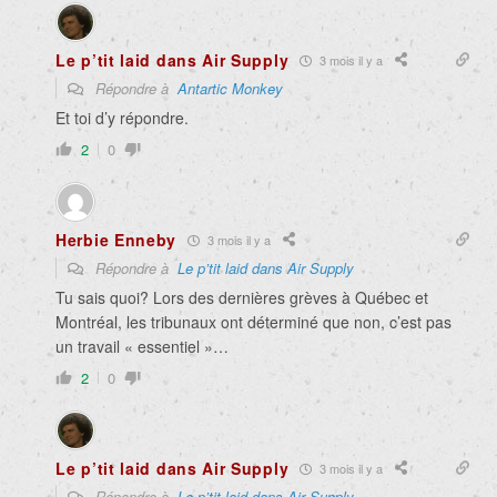
Le p’tit laid dans Air Supply
3 mois il y a
Répondre à
Antartic Monkey
Et toi d’y répondre.
2
0
Herbie Enneby
3 mois il y a
Répondre à
Le p’tit laid dans Air Supply
Tu sais quoi? Lors des dernières grèves à Québec et
Montréal, les tribunaux ont déterminé que non, c’est pas
un travail « essentiel »…
2
0
Le p’tit laid dans Air Supply
3 mois il y a
Répondre à
Le p’tit laid dans Air Supply