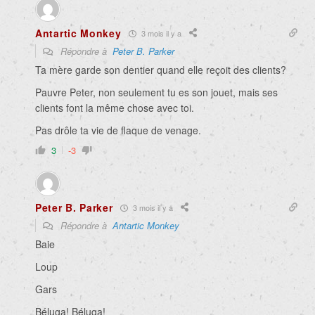
Antartic Monkey
3 mois il y a
Répondre à
Peter B. Parker
Ta mère garde son dentier quand elle reçoit des clients?
Pauvre Peter, non seulement tu es son jouet, mais ses
clients font la même chose avec toi.
Pas drôle ta vie de flaque de venage.
3
-3
Peter B. Parker
3 mois il y a
Répondre à
Antartic Monkey
Baie
Loup
Gars
Béluga! Béluga!