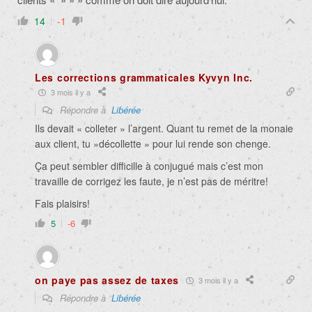
14
-1
Les corrections grammaticales Kyvyn Inc.
3 mois il y a
Répondre à
Liɓérée
Ils devait « colleter » l’argent. Quant tu remet de la monaie
aux client, tu »décollette » pour lui rende son chenge.
Ça peut sembler difficille à conjugué mais c’est mon
travaille de corrigez les faute, je n’est pas de méritre!
Fais plaisirs!
5
-6
on paye pas assez de taxes
3 mois il y a
Répondre à
Liɓérée