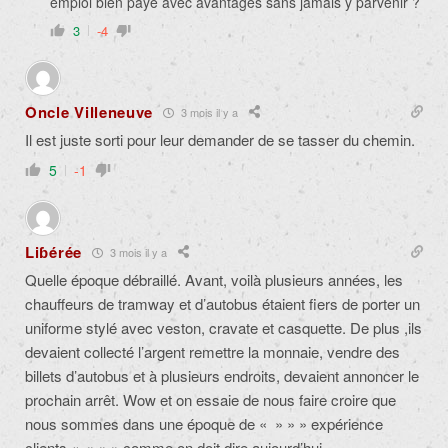
emploi bien payé avec avantages sans jamais y parvenir ?
3
-4
Oncle Villeneuve
3 mois il y a
Il est juste sorti pour leur demander de se tasser du chemin.
5
-1
Liɓérée
3 mois il y a
Quelle époque débraillé. Avant, voilà plusieurs années, les
chauffeurs de tramway et d’autobus étaient fiers de porter un
uniforme stylé avec veston, cravate et casquette. De plus ,ils
devaient collecté l’argent remettre la monnaie, vendre des
billets d’autobus et à plusieurs endroits, devaient annoncer le
prochain arrêt. Wow et on essaie de nous faire croire que
nous sommes dans une époque de « » » » expérience
clients « » » » comme on doit dire aujourd’hui.