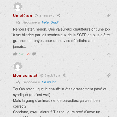
Un piéton
3 mois il y a
Répondre à
Peter Bradi
Nenon Peter, nenon. Ces valeureux chauffeurs ont une job
à vie blindée par les syndicaleux de la SCFP en plus d’être
grassement payés pour un service déficitaire a tout
jamais…
14
-5
Mon constat
3 mois il y a
Répondre à
Un piéton
Toi t’as retenu que le chauffeur était grassement payé et
syndiqué (et c’est vrai)
Mais la gang d’animaux et de parasites, ça c’est ben
correct?
Condonc, es-tu jaloux ? T’as toujours rêvé d’avoir un