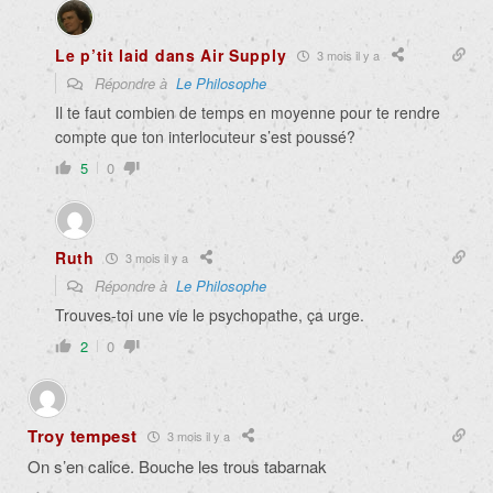
Le p’tit laid dans Air Supply
3 mois il y a
Répondre à
Le Philosophe
Il te faut combien de temps en moyenne pour te rendre
compte que ton interlocuteur s’est poussé?
5
0
Ruth
3 mois il y a
Répondre à
Le Philosophe
Trouves-toi une vie le psychopathe, ça urge.
2
0
Troy tempest
3 mois il y a
On s’en calice. Bouche les trous tabarnak