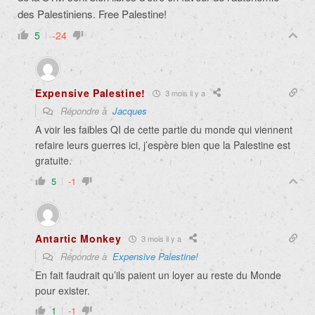
des Palestiniens. Free Palestine!
5
-24
Expensive Palestine!
3 mois il y a
Répondre à
Jacques
A voir les faibles QI de cette partie du monde qui viennent
refaire leurs guerres ici, j’espère bien que la Palestine est
gratuite.
5
-1
Antartic Monkey
3 mois il y a
Répondre à
Expensive Palestine!
En fait faudrait qu’ils paient un loyer au reste du Monde
pour exister.
1
-1