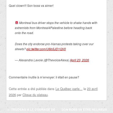
Quel clown!!! Son boss va aimer!
Montreal bus driver stops the vehicle to shake hands with
extremists from Montreal4Palestine before heading back
onto the road.
Does the city endorse pro-Hamas protests taking over our
streets?
pic.twitter.com/U6bSJD1QV0
— Alexandra Lavoie (@ThevoiceAlexa)
April 23, 2026
Commentaire inutile à m’envoyer: il était en pause?
Cette entrée a été publiée dans
Le Québec parle...
le
23 avril
2026
par
Clique du plateau
.
Navigation
←
TRUDEAU A LE COURAGE DE
SON BOSS VA ÊTRE HEUREUX