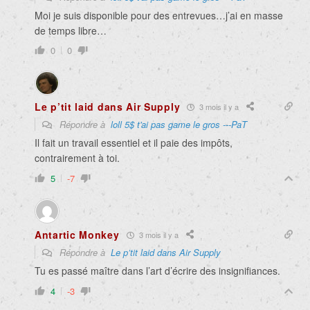
Moi je suis disponible pour des entrevues…j’ai en masse
de temps libre…
0
0
Le p’tit laid dans Air Supply
3 mois il y a
Répondre à
loll 5$ t'ai pas game le gros ---PaT
Il fait un travail essentiel et il paie des impôts,
contrairement à toi.
5
-7
Antartic Monkey
3 mois il y a
Répondre à
Le p’tit laid dans Air Supply
Tu es passé maître dans l’art d’écrire des insignifiances.
4
-3