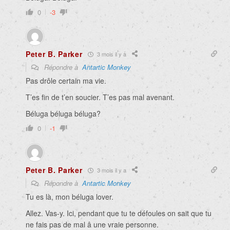
0
-3
Peter B. Parker
3 mois il y a
Répondre à
Antartic Monkey
Pas drôle certain ma vie.
T’es fin de t’en soucier. T’es pas mal avenant.
Béluga béluga béluga?
0
-1
Peter B. Parker
3 mois il y a
Répondre à
Antartic Monkey
Tu es là, mon béluga lover.
Allez. Vas-y. Ici, pendant que tu te défoules on sait que tu
ne fais pas de mal â une vraie personne.