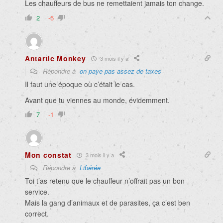
Les chauffeurs de bus ne remettaient jamais ton change.
2
-5
Antartic Monkey
3 mois il y a
Répondre à
on paye pas assez de taxes
Il faut une époque où c’était le cas.
Avant que tu viennes au monde, évidemment.
7
-1
Mon constat
3 mois il y a
Répondre à
Liɓérée
Toi t’as retenu que le chauffeur n’offrait pas un bon
service.
Mais la gang d’animaux et de parasites, ça c’est ben
correct.