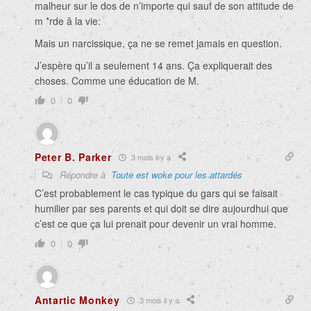
malheur sur le dos de n’importe qui sauf de son attitude de
m *rde â la vie:
Mais un narcissique, ça ne se remet jamais en question.
J’espère qu’il a seulement 14 ans. Ça expliquerait des
choses. Comme une éducation de M.
0
0
Peter B. Parker
3 mois il y a
Répondre à
Toute est woke pour les attardés
C’est probablement le cas typique du gars qui se faisait
humilier par ses parents et qui doit se dire aujourdhui que
c’est ce que ça lui prenait pour devenir un vrai homme.
0
0
Antartic Monkey
3 mois il y a