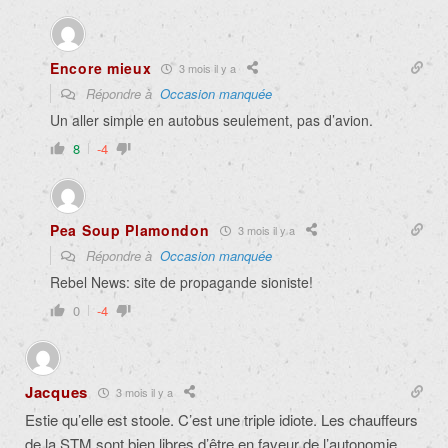
Encore mieux
3 mois il y a
Répondre à
Occasion manquée
Un aller simple en autobus seulement, pas d’avion.
8
-4
Pea Soup Plamondon
3 mois il y a
Répondre à
Occasion manquée
Rebel News: site de propagande sioniste!
0
-4
Jacques
3 mois il y a
Estie qu’elle est stoole. C’est une triple idiote. Les chauffeurs
de la STM sont bien libres d’être en faveur de l’autonomie