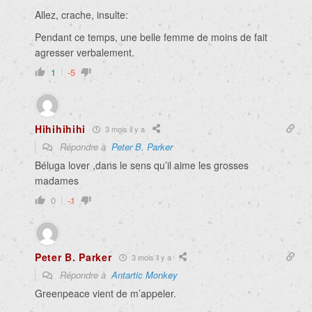
Allez, crache, insulte:
Pendant ce temps, une belle femme de moins de fait
agresser verbalement.
1
-5
Hihihihihi
3 mois il y a
Répondre à
Peter B. Parker
Béluga lover ,dans le sens qu’il aime les grosses
madames
0
-1
Peter B. Parker
3 mois il y a
Répondre à
Antartic Monkey
Greenpeace vient de m’appeler.