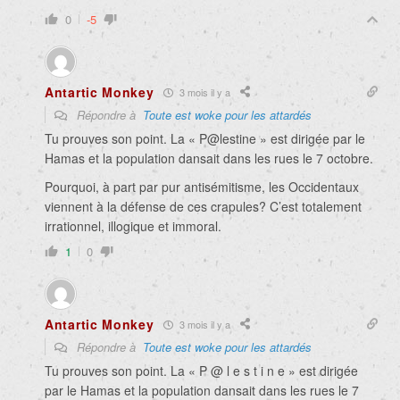
0
-5
Antartic Monkey
3 mois il y a
Répondre à
Toute est woke pour les attardés
Tu prouves son point. La « P@lestine » est dirigée par le
Hamas et la population dansait dans les rues le 7 octobre.
Pourquoi, à part par pur antisémitisme, les Occidentaux
viennent à la défense de ces crapules? C’est totalement
irrationnel, illogique et immoral.
1
0
Antartic Monkey
3 mois il y a
Répondre à
Toute est woke pour les attardés
Tu prouves son point. La « P @ l e s t i n e » est dirigée
par le Hamas et la population dansait dans les rues le 7