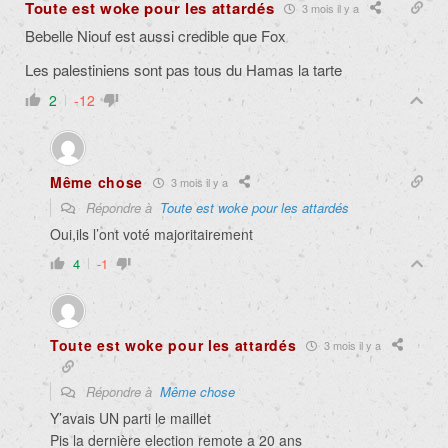
Toute est woke pour les attardés
3 mois il y a
Bebelle Niouf est aussi credible que Fox
Les palestiniens sont pas tous du Hamas la tarte
2
-12
Même chose
3 mois il y a
Répondre à
Toute est woke pour les attardés
Oui,ils l’ont voté majoritairement
4
-1
Toute est woke pour les attardés
3 mois il y a
Répondre à
Même chose
Y’avais UN parti le maillet
Pis la dernière election remote a 20 ans