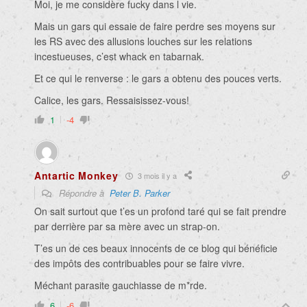
Moi, je me considère fucky dans l vie.
Mais un gars qui essaie de faire perdre ses moyens sur
les RS avec des allusions louches sur les relations
incestueuses, c’est whack en tabarnak.
Et ce qui le renverse : le gars a obtenu des pouces verts.
Calice, les gars. Ressaisissez-vous!
1
-4
Antartic Monkey
3 mois il y a
Répondre à
Peter B. Parker
On sait surtout que t’es un profond taré qui se fait prendre
par derrière par sa mère avec un strap-on.
T’es un de ces beaux innocents de ce blog qui bénéficie
des impôts des contribuables pour se faire vivre.
Méchant parasite gauchiasse de m*rde.
6
-6