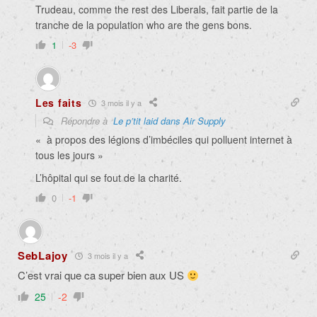
Trudeau, comme the rest des Liberals, fait partie de la
tranche de la population who are the gens bons.
1
-3
Les faits
3 mois il y a
Répondre à
Le p’tit laid dans Air Supply
«
à propos des légions d’imbéciles qui polluent internet à
tous les jours »
L’hôpital qui se fout de la charité.
0
-1
SebLajoy
3 mois il y a
C’est vrai que ca super bien aux US
25
-2