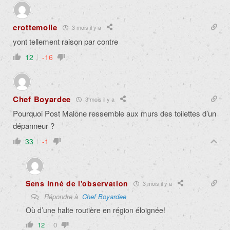
crottemolle
3 mois il y a
yont tellement raison par contre
12
-16
Chef Boyardee
3 mois il y a
Pourquoi Post Malone ressemble aux murs des toilettes d’un
dépanneur ?
33
-1
Sens inné de l'observation
3 mois il y a
Répondre à
Chef Boyardee
Où d’une halte routière en région éloignée!
12
0