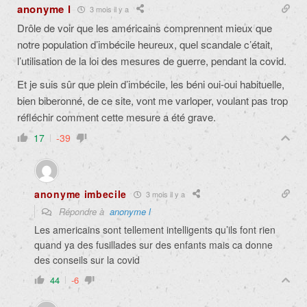
anonyme l
3 mois il y a
Drôle de voir que les américains comprennent mieux que
notre population d’imbécile heureux, quel scandale c’était,
l’utilisation de la loi des mesures de guerre, pendant la covid.
Et je suis sûr que plein d’imbécile, les béni oui-oui habituelle,
bien biberonné, de ce site, vont me varloper, voulant pas trop
réfléchir comment cette mesure a été grave.
17
-39
anonyme imbecile
3 mois il y a
Répondre à
anonyme l
Les americains sont tellement intelligents qu’ils font rien
quand ya des fusillades sur des enfants mais ca donne
des conseils sur la covid
44
-6