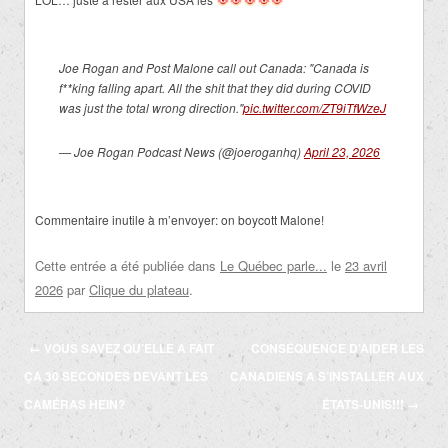
Joe Rogan and Post Malone call out Canada: "Canada is
f**king falling apart. All the shit that they did during COVID
was just the total wrong direction."
pic.twitter.com/ZT9iTfWzeJ
— Joe Rogan Podcast News (@joeroganhq)
April 23, 2026
Commentaire inutile à m’envoyer: on boycott Malone!
Cette entrée a été publiée dans
Le Québec parle...
le
23 avril
2026
par
Clique du plateau
.
Navigation
←
VOUS SAVEZ QU’ELLE A FAIT
CONSÉQUENCE D’AIDER LES
des
ÇA 30 SECONDES DEVANT LES
CANADIENS À S’INSTALLER AUX
articles
CAMÉRAS HEIN?
ÉTATS-UNIS!!!
→