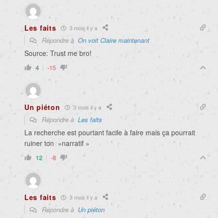
Les faits
3 mois il y a
Répondre à
On voit Claire maintenant
Source: Trust me bro!
4
-15
Un piéton
3 mois il y a
Répondre à
Les faits
La recherche est pourtant facile à faire mais ça pourrait
ruiner ton »narratif »
12
-8
Les faits
3 mois il y a
Répondre à
Un piéton