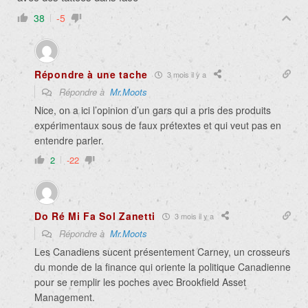
38
-5
Répondre à une tache
3 mois il y a
Répondre à
Mr.Moots
Nice, on a ici l’opinion d’un gars qui a pris des produits
expérimentaux sous de faux prétextes et qui veut pas en
entendre parler.
2
-22
Do Ré Mi Fa Sol Zanetti
3 mois il y a
Répondre à
Mr.Moots
Les Canadiens sucent présentement Carney, un crosseurs
du monde de la finance qui oriente la politique Canadienne
pour se remplir les poches avec Brookfield Asset
Management.