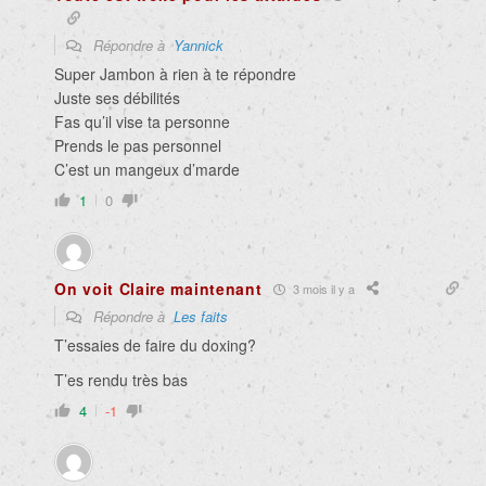
Répondre à
Yannick
Super Jambon à rien à te répondre
Juste ses débilités
Fas qu’il vise ta personne
Prends le pas personnel
C’est un mangeux d’marde
1
0
On voit Claire maintenant
3 mois il y a
Répondre à
Les faits
T’essaies de faire du doxing?
T’es rendu très bas
4
-1