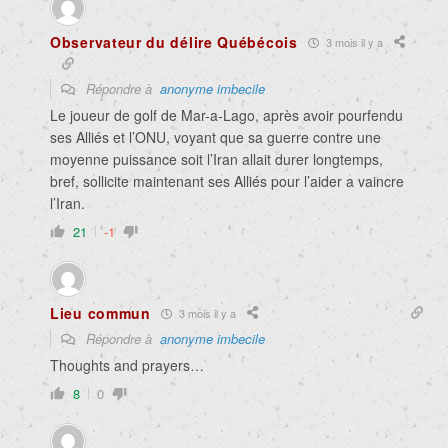
Observateur du délire Québécois
3 mois il y a
Répondre à
anonyme imbecile
Le joueur de golf de Mar-a-Lago, après avoir pourfendu
ses Alliés et l’ONU, voyant que sa guerre contre une
moyenne puissance soit l’Iran allait durer longtemps,
bref, sollicite maintenant ses Alliés pour l’aider a vaincre
l’Iran.
21
-1
Lieu commun
3 mois il y a
Répondre à
anonyme imbecile
Thoughts and prayers…
8
0