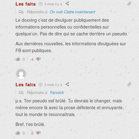
Les faits
3 mois il y a
Répondre à
On voit Claire maintenant
Le doxxing c’est de
divulguer publiquement des
informations personnelles ou confidentielles sur
quelque’un
. Pas de dire qui se cache derrière un pseudo.
Aux dernières nouvelles, les informations divulguées sur
FB sont publiques.
0
-4
Les faits
3 mois il y a
Répondre à
Yannick
p.s. Ton pseudo est brûlé. Tu devrais le changer, mais
même encore là avec ta prose déficiente et ennuyante,
tout le monde te reconnaîtrais.
Bref, t’es brûlé.
0
-5