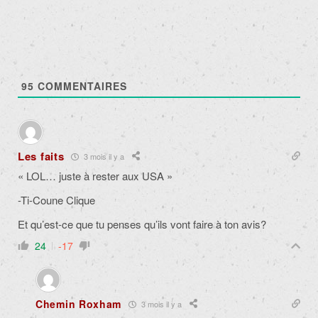
95
COMMENTAIRES
Les faits
3 mois il y a
«
LOL… juste à rester aux USA »
-Ti-Coune Clique
Et qu’est-ce que tu penses qu’ils vont faire à ton avis?
24
-17
Chemin Roxham
3 mois il y a