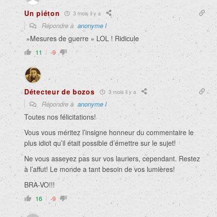
Un piéton
3 mois il y a
Répondre à
anonyme l
»Mesures de guerre » LOL ! Ridicule
11
-9
Détecteur de bozos
3 mois il y a
Répondre à
anonyme l
Toutes nos félicitations!
Vous vous méritez l’insigne honneur du commentaire le
plus idiot qu’il était possible d’émettre sur le sujet!
Ne vous asseyez pas sur vos lauriers, cependant. Restez
à l’affut! Le monde a tant besoin de vos lumières!
BRA-VO!!!
16
-9