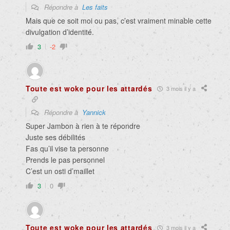
Répondre à
Les faits
Mais que ce soit moi ou pas, c’est vraiment minable cette
divulgation d’identité.
3
-2
Toute est woke pour les attardés
3 mois il y a
Répondre à
Yannick
Super Jambon à rien à te répondre
Juste ses débilités
Fas qu’il vise ta personne
Prends le pas personnel
C’est un osti d’maillet
3
0
Toute est woke pour les attardés
3 mois il y a