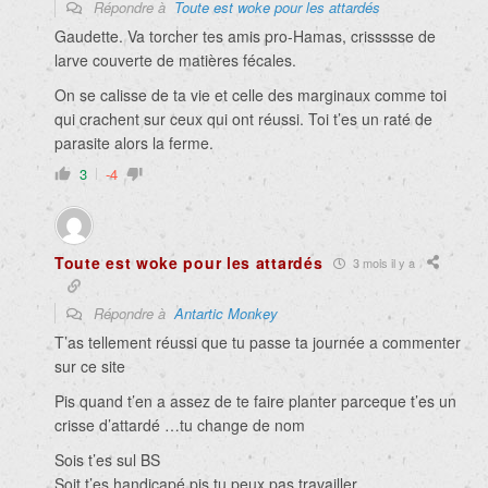
Répondre à
Toute est woke pour les attardés
Gaudette. Va torcher tes amis pro-Hamas, crissssse de
larve couverte de matières fécales.
On se calisse de ta vie et celle des marginaux comme toi
qui crachent sur ceux qui ont réussi. Toi t’es un raté de
parasite alors la ferme.
3
-4
Toute est woke pour les attardés
3 mois il y a
Répondre à
Antartic Monkey
T’as tellement réussi que tu passe ta journée a commenter
sur ce site
Pis quand t’en a assez de te faire planter parceque t’es un
crisse d’attardé …tu change de nom
Sois t’es sul BS
Soit t’es handicapé pis tu peux pas travailler