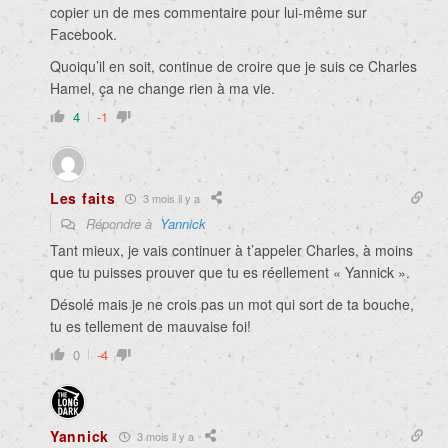
copier un de mes commentaire pour lui-même sur
Facebook.
Quoiqu’il en soit, continue de croire que je suis ce Charles
Hamel, ça ne change rien à ma vie.
4
-1
Les faits
3 mois il y a
Répondre à
Yannick
Tant mieux, je vais continuer à t’appeler Charles, à moins
que tu puisses prouver que tu es réellement « Yannick ».
Désolé mais je ne crois pas un mot qui sort de ta bouche,
tu es tellement de mauvaise foi!
0
-4
Yannick
3 mois il y a