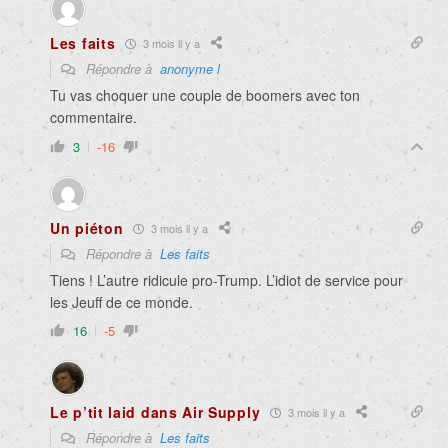
Les faits
3 mois il y a
Répondre à
anonyme l
Tu vas choquer une couple de boomers avec ton
commentaire.
3
-16
Un piéton
3 mois il y a
Répondre à
Les faits
Tiens ! L’autre ridicule pro-Trump. L’idiot de service pour
les Jeuff de ce monde.
16
-5
Le p’tit laid dans Air Supply
3 mois il y a
Répondre à
Les faits