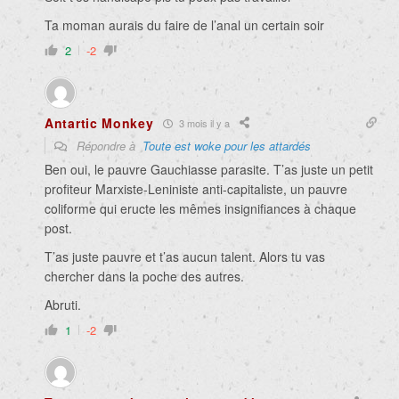
Ta moman aurais du faire de l’anal un certain soir
2
-2
Antartic Monkey
3 mois il y a
Répondre à
Toute est woke pour les attardés
Ben oui, le pauvre Gauchiasse parasite. T’as juste un petit
profiteur Marxiste-Leniniste anti-capitaliste, un pauvre
coliforme qui eructe les mêmes insignifiances à chaque
post.
T’as juste pauvre et t’as aucun talent. Alors tu vas
chercher dans la poche des autres.
Abruti.
1
-2