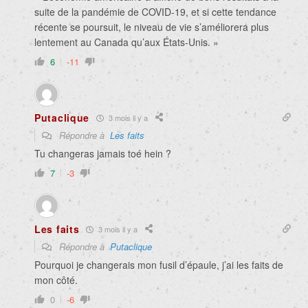
suite de la pandémie de COVID-19, et si cette tendance
récente se poursuit, le niveau de vie s’améliorera plus
lentement au Canada qu’aux États-Unis. »
6
-11
Putaclique
3 mois il y a
Répondre à
Les faits
Tu changeras jamais toé hein ?
7
-3
Les faits
3 mois il y a
Répondre à
Putaclique
Pourquoi je changerais mon fusil d’épaule, j’ai les faits de
mon côté.
0
-6