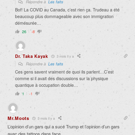
Répondre à
Les faits
Bof! La COVID au Canada, c’est rien ça. Trudeau a été
beaucoup plus dommageable avec son immigration
démésurée…
26
-8
Dr. Taka Kayak
3 mois il y a
Répondre à
Les faits
Ces gens savent vraiment de quoi ils parlent…C’est
comme si il avait des discussions sur la physique
quantique à occupation double…
1
-1
Mr.Moots
3 mois il y a
L’opinion d’un gars qui a sucé Trump et l’opinion d’un gars
avec des tattoos dans face