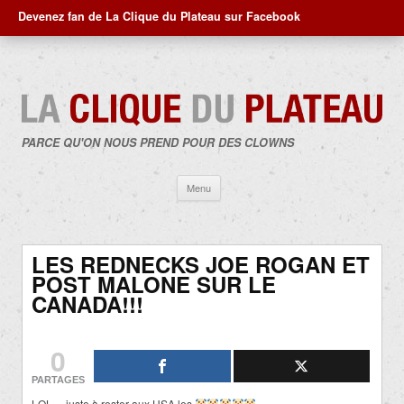
Devenez fan de La Clique du Plateau sur Facebook
PARCE QU'ON NOUS PREND POUR DES CLOWNS
Aller
Menu
au
contenu
LES REDNECKS JOE ROGAN ET
POST MALONE SUR LE
CANADA!!!
0
PARTAGES
LOL… juste à rester aux USA les