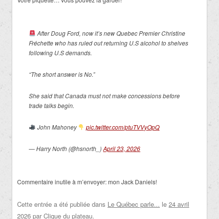
After Doug Ford, now it’s new Quebec Premier Christine
Fréchette who has ruled out returning U.S alcohol to shelves
following U.S demands.
“The short answer is No.”
She said that Canada must not make concessions before
trade talks begin.
John Mahoney
pic.twitter.com/ptuTVVyOpQ
— Harry North (@hsnorth_)
April 23, 2026
Commentaire inutile à m’envoyer: mon Jack Daniels!
Cette entrée a été publiée dans
Le Québec parle...
le
24 avril
2026
par
Clique du plateau
.