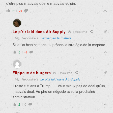
d’etre plus mauvais que le mauvais voisin.
5
-3
Le p’tit laid dans Air Supply
3 mois il y a
Répondre à
Zexpert en la matiere
Si je t’ai bien compris, tu prônes la stratégie de la carpette.
5
-1
Flippeux de burgers
3 mois il y a
Répondre à
Le p’tit laid dans Air Supply
il reste 2.5 ans a Trump ….. vaut mieux pas de deal qu’un
mauvais deal. Au pire on négocie avec la prochaine
administration
2
0