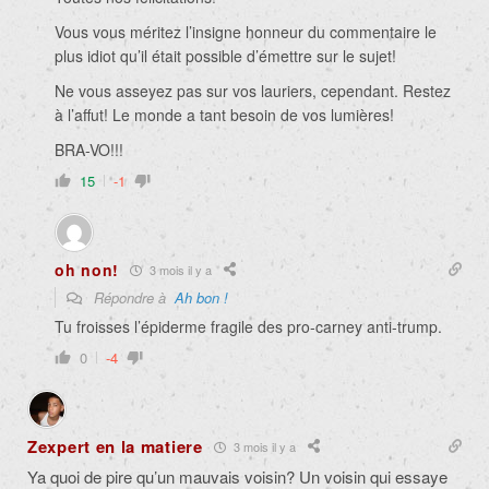
Vous vous méritez l’insigne honneur du commentaire le
plus idiot qu’il était possible d’émettre sur le sujet!
Ne vous asseyez pas sur vos lauriers, cependant. Restez
à l’affut! Le monde a tant besoin de vos lumières!
BRA-VO!!!
15
-1
oh non!
3 mois il y a
Répondre à
Ah bon !
Tu froisses l’épiderme fragile des pro-carney anti-trump.
0
-4
Zexpert en la matiere
3 mois il y a
Ya quoi de pire qu’un mauvais voisin? Un voisin qui essaye