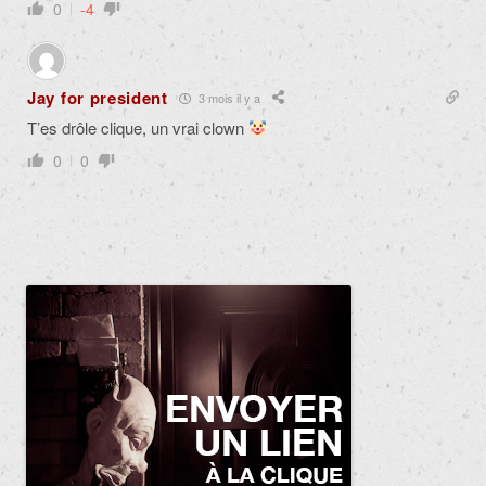
0
-4
Jay for president
3 mois il y a
T’es drôle clique, un vrai clown
0
0