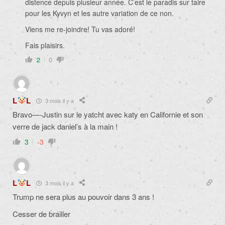
distence depuis plusieur année. C’est le paradis sur taire
pour les Kyvyn et les autre variation de ce non.
Viens me re-joindre! Tu vas adoré!
Fais plaisirs.
2
0
L
L
3 mois il y a
Bravo—-Justin sur le yatcht avec katy en Californie et son
verre de jack daniel’s à la main !
3
-3
L
L
3 mois il y a
Trump ne sera plus au pouvoir dans 3 ans !
Cesser de brailler