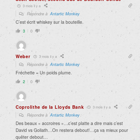
3 mois il y a
Répondre à
Antartic Monkey
C’est écrit whiskey sur la bouteille.
3
0
Weber
3 mois il y a
Répondre à
Antartic Monkey
Fréchette = Un poids plume.
2
0
Coprolithe de la Lloyds Bank
3 mois il y a
Répondre à
Antartic Monkey
Des beaux « accroires »…c’est platte a dire mais c’est
David vs Goliath…On restera debout!…ça va mieux pour
quêter debout…