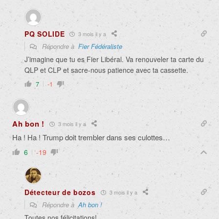
PQ SOLIDE
3 mois il y a
Répondre à
Fier Fédéraliste
J’imagine que tu es Fier Libéral. Va renouveler ta carte du
QLP et CLP et sacre-nous patience avec ta cassette.
7
-1
Ah bon !
3 mois il y a
Ha ! Ha ! Trump doit trembler dans ses culottes…
6
-19
Détecteur de bozos
3 mois il y a
Répondre à
Ah bon !
Toutes nos félicitations!