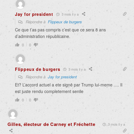
Jay for president
3 mois il y a
Répondre à
Flippeux de burgers
Ce que t’as pas compris c’est que ce sera 8 ans
d’administration républicaine.
0
0
Flippeux de burgers
3 mois il y a
Répondre à
Jay for president
Et? L’accord actuel a ete signē par Trump lui-meme …. Il
est juste rendu completement senile
0
0
Gilles, électeur de Carney et Fréchette
3 mois il y a