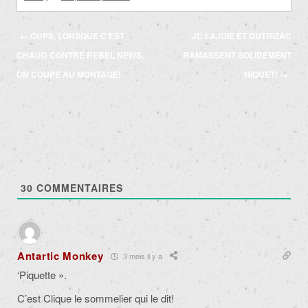
Navigation
←
OUPS, LORSQUE C’EST
JC LAJOIE ET DUTRIZAC
des
CHAUD CONTRE REBEL NEWS,
RAMASSENT SOLIDEMENT
articles
ON COUPE AU MONTAGE!
NIQUET!
→
30
COMMENTAIRES
Antartic Monkey
3 mois il y a
‘Piquette ».
C’est Clique le sommelier qui le dit!