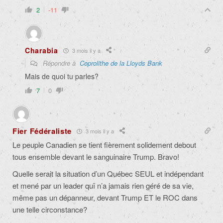
2
-11
Charabia
3 mois il y a
Répondre à
Coprolithe de la Lloyds Bank
Mais de quoi tu parles?
7
0
Fier Fédéraliste
3 mois il y a
Le peuple Canadien se tient fièrement solidement debout
tous ensemble devant le sanguinaire Trump. Bravo!
Quelle serait la situation d’un Québec SEUL et indépendant
et mené par un leader quï n’a jamais rien géré de sa vie,
même pas un dépanneur, devant Trump ET le ROC dans
une telle circonstance?