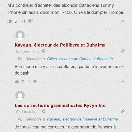
M’a continuer d’acheter des alcohols Canadiens sur my
iPhone bin assis dans mon F-150. On va le dompter Trompe.
5
-1
Kaveun, électeur de Poilièvre et Duhaime
3 mois il y a
Répondre à
Gilles, électeur de Carney et Fréchette
Ben moué m’a y aller aux States, quand m’a avouère asse
de cash.
7
0
Les corrections grammaticales Kyvyn Inc.
3 mois il y a
Répondre à
Kaveun, électeur de Poilièvre et Duhaime
Je travail comme correcteur d’otographe de francais à