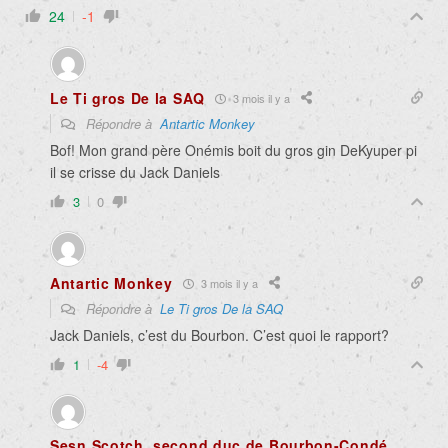
24
-1
Le Ti gros De la SAQ
3 mois il y a
Répondre à
Antartic Monkey
Bof! Mon grand père Onémis boit du gros gin DeKyuper pi
il se crisse du Jack Daniels
3
0
Antartic Monkey
3 mois il y a
Répondre à
Le Ti gros De la SAQ
Jack Daniels, c’est du Bourbon. C’est quoi le rapport?
1
-4
Sesn Scotch, second duc de Bourbon-Condé