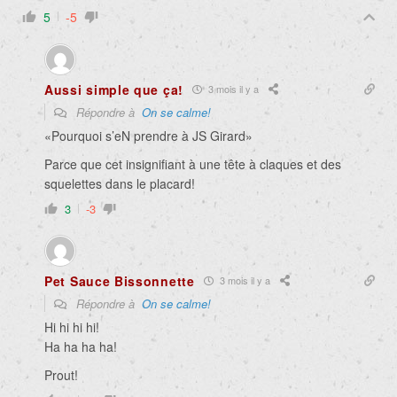
5
-5
Aussi simple que ça!
3 mois il y a
Répondre à
On se calme!
«
Pourquoi s’eN prendre à JS Girard»
Parce que cet insignifiant à une tête à claques et des
squelettes dans le placard!
3
-3
Pet Sauce Bissonnette
3 mois il y a
Répondre à
On se calme!
Hi hi hi hi!
Ha ha ha ha!
Prout!