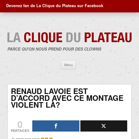
Devenez fan de La Clique du Plateau sur Facebook
PARCE QU'ON NOUS PREND POUR DES CLOWNS
Aller
Menu
au
contenu
RENAUD LAVOIE EST
D’ACCORD AVEC CE MONTAGE
VIOLENT LÀ?
0
PARTAGES
Je crois pas non!