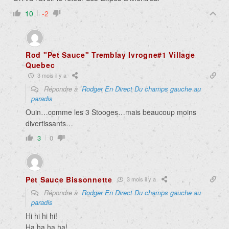
10
-2
Rod "Pet Sauce" Tremblay Ivrogne#1 Village
Quebec
3 mois il y a
Répondre à
Rodger En Direct Du champs gauche au
paradis
Ouin…comme les 3 Stooges…mais beaucoup moins
divertissants…
3
0
Pet Sauce Bissonnette
3 mois il y a
Répondre à
Rodger En Direct Du champs gauche au
paradis
Hi hi hi hi!
Ha ha ha ha!