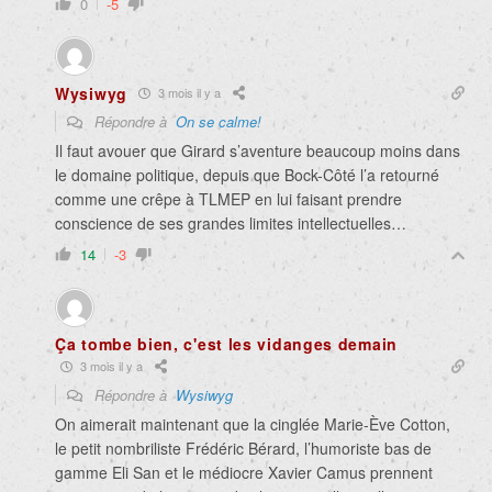
0
-5
Wysiwyg
3 mois il y a
Répondre à
On se calme!
Il faut avouer que Girard s’aventure beaucoup moins dans
le domaine politique, depuis que Bock-Côté l’a retourné
comme une crêpe à TLMEP en lui faisant prendre
conscience de ses grandes limites intellectuelles…
14
-3
Ça tombe bien, c'est les vidanges demain
3 mois il y a
Répondre à
Wysiwyg
On aimerait maintenant que la cinglée Marie-Ève Cotton,
le petit nombriliste Frédéric Bérard, l’humoriste bas de
gamme Eli San et le médiocre Xavier Camus prennent