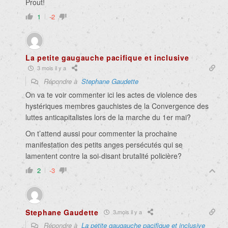
Prout!
1
-2
La petite gaugauche pacifique et inclusive
3 mois il y a
Répondre à
Stephane Gaudette
On va te voir commenter ici les actes de violence des
hystériques membres gauchistes de la Convergence des
luttes anticapitalistes lors de la marche du 1er mai?
On t’attend aussi pour commenter la prochaine
manifestation des petits anges persécutés qui se
lamentent contre la soi-disant brutalité policière?
2
-3
Stephane Gaudette
3 mois il y a
Répondre à
La petite gaugauche pacifique et inclusive