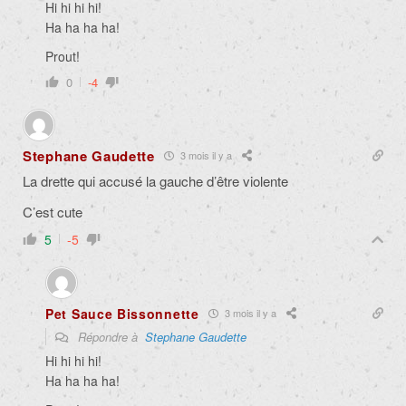
Hi hi hi hi!
Ha ha ha ha!
Prout!
0
-4
Stephane Gaudette
3 mois il y a
La drette qui accusé la gauche d’être violente
C’est cute
5
-5
Pet Sauce Bissonnette
3 mois il y a
Répondre à
Stephane Gaudette
Hi hi hi hi!
Ha ha ha ha!