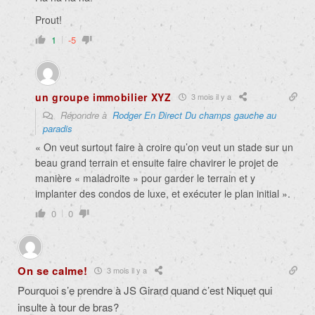
Prout!
1
-5
un groupe immobilier XYZ
3 mois il y a
Répondre à
Rodger En Direct Du champs gauche au
paradis
« On veut surtout faire à croire qu’on veut un stade sur un
beau grand terrain et ensuite faire chavirer le projet de
manière « maladroite » pour garder le terrain et y
implanter des condos de luxe, et exécuter le plan initial ».
0
0
On se calme!
3 mois il y a
Pourquoi s’e prendre à JS Girard quand c’est Niquet qui
insulte à tour de bras?