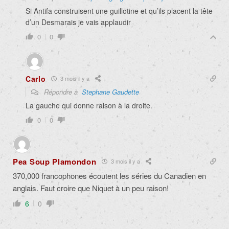
Si Antifa construisent une guillotine et qu’ils placent la tête
d’un Desmarais je vais applaudir
0
0
Carlo
3 mois il y a
Répondre à
Stephane Gaudette
La gauche qui donne raison à la droite.
0
0
Pea Soup Plamondon
3 mois il y a
370,000 francophones écoutent les séries du Canadien en
anglais. Faut croire que Niquet à un peu raison!
6
0