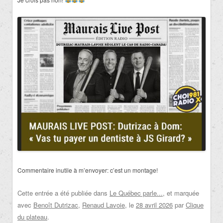
Commentaire inutile à m’envoyer: c’est un montage!
Cette entrée a été publiée dans
Le Québec parle...
, et marquée
avec
Benoît Dutrizac
,
Renaud Lavoie
, le
28 avril 2026
par
Clique
du plateau
.