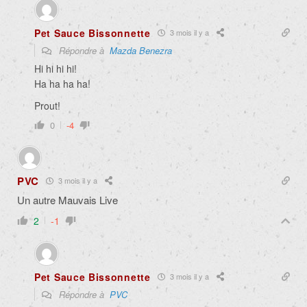
Pet Sauce Bissonnette
3 mois il y a
Répondre à
Mazda Benezra
Hi hi hi hi!
Ha ha ha ha!
Prout!
0
-4
PVC
3 mois il y a
Un autre Mauvais Live
2
-1
Pet Sauce Bissonnette
3 mois il y a
Répondre à
PVC