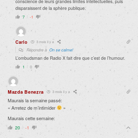
conscience de leurs grandes limites intellectuelles, puis
disparaissent de la sphère publique.
7
-1
Carlo
3 mois il y a
Répondre à
On se calme!
L’ombudsman de Radio X fait dire que c’est de l’humour.
1
0
Mazda Benezra
3 mois il y a
Maurais la semaine passé:
« Arretez de m’intimider
»
Maurais cette semaine:
20
-1