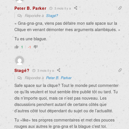
Peter B. Parker
3 mois il y a
Répondre à
Stagé?
« Gna-gna-gna, viens pas défaire mon safe space sur la
Clique en venant démonter mes arguments alambiqués. »
Tu es une blague.
1
-1
Stagé?
3 mois il y a
Répondre à
Peter B. Parker
Safe space sur la clique? Tout le monde peut commenter
ce qu’ils veulent et tout semble être publié tôt ou tard. Tu
dis n’importe quoi, mais ce n’est pas nouveau. Les
discussions penchent autant de certains côtés que
d’autres côté tout dépendant du sujet ou de l’actualité.
Tu «like» tes propres commentaires et met des pouces
rouges aux autres le gna-gna et la blague c’est toi.