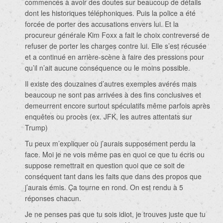
commencés à avoir des doutes sur beaucoup de détails
dont les historiques téléphoniques. Puis la police a été
forcée de porter des accusations envers lui. Et la
procureur générale Kim Foxx a fait le choix contreversé de
refuser de porter les charges contre lui. Elle s’est récusée
et a continué en arrière-scène à faire des pressions pour
qu’il n’ait aucune conséquence ou le moins possible.
Il existe des douzaines d’autres exemples avérés mais
beaucoup ne sont pas arrivées à des fins conclusives et
demeurrent encore surtout spéculatifs même parfois après
enquêtes ou procès (ex. JFK, les autres attentats sur
Trump)
Tu peux m’expliquer où j’aurais supposément perdu la
face. Moi je ne vois même pas en quoi ce que tu écris ou
suppose remettrait en question quoi que ce soit de
conséquent tant dans les faits que dans des propos que
j’aurais émis. Ça tourne en rond. On est rendu à 5
réponses chacun.
Je ne penses pas que tu sois idiot, je trouves juste que tu