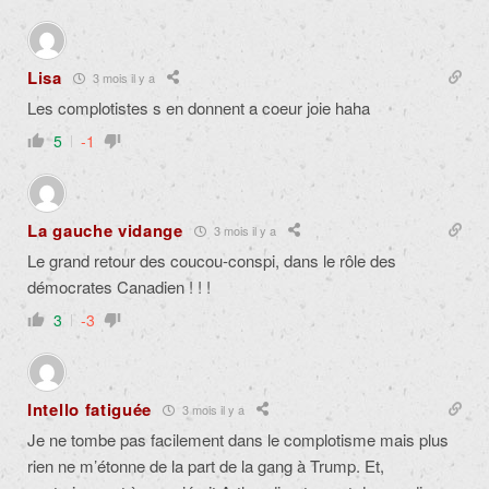
Lisa
3 mois il y a
Les complotistes s en donnent a coeur joie haha
5
-1
La gauche vidange
3 mois il y a
Le grand retour des coucou-conspi, dans le rôle des
démocrates Canadien ! ! !
3
-3
Intello fatiguée
3 mois il y a
Je ne tombe pas facilement dans le complotisme mais plus
rien ne m’étonne de la part de la gang à Trump. Et,