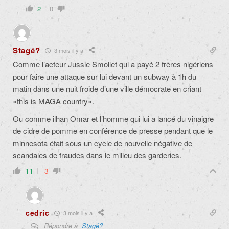
2
0
Stagé?
3 mois il y a
Comme l’acteur Jussie Smollet qui a payé 2 frères nigériens
pour faire une attaque sur lui devant un subway à 1h du
matin dans une nuit froide d’une ville démocrate en criant
«this is MAGA country».
Ou comme ilhan Omar et l’homme qui lui a lancé du vinaigre
de cidre de pomme en conférence de presse pendant que le
minnesota était sous un cycle de nouvelle négative de
scandales de fraudes dans le milieu des garderies.
11
-3
cedric
3 mois il y a
Répondre à
Stagé?