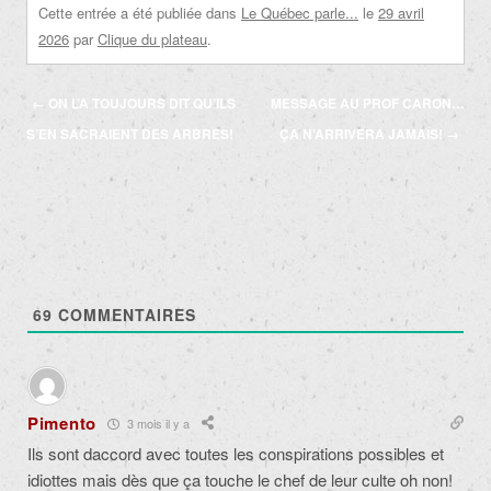
Cette entrée a été publiée dans
Le Québec parle...
le
29 avril
2026
par
Clique du plateau
.
Navigation
←
ON L’A TOUJOURS DIT QU’ILS
MESSAGE AU PROF CARON…
des
S’EN SACRAIENT DES ARBRES!
ÇA N’ARRIVERA JAMAIS!
→
articles
69
COMMENTAIRES
Pimento
3 mois il y a
Ils sont daccord avec toutes les conspirations possibles et
idiottes mais dès que ça touche le chef de leur culte oh non!