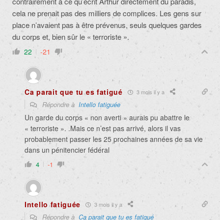
contrairement à ce qu’écrit Arthur directement du paradis,
cela ne prenait pas des milliers de complices. Les gens sur
place n’avaient pas à être prévenus, seuls quelques gardes
du corps et, bien sûr le « terroriste ».
22
-21
Ca parait que tu es fatigué
3 mois il y a
Répondre à
Intello fatiguée
Un garde du corps « non averti » aurais pu abattre le
« terroriste ». .Mais ce n’est pas arrivé, alors il vas
probablement passer les 25 prochaines années de sa vie
dans un pénitencier fédéral
4
-1
Intello fatiguée
3 mois il y a
Répondre à
Ca parait que tu es fatigué