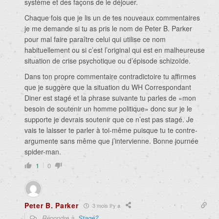
système et des façons de le déjouer.
Chaque fois que je lis un de tes nouveaux commentaires
je me demande si tu as pris le nom de Peter B. Parker
pour mal faire paraître celui qui utilise ce nom
habituellement ou si c’est l’original qui est en malheureuse
situation de crise psychotique ou d’épisode schizoïde.
Dans ton propre commentaire contradictoire tu affirmes
que je suggère que la situation du WH Correspondant
Diner est stagé et la phrase suivante tu parles de «mon
besoin de soutenir un homme politique» donc sur je le
supporte je devrais soutenir que ce n’est pas stagé. Je
vais te laisser te parler à toi-même puisque tu te contre-
argumente sans même que j’intervienne. Bonne journée
spider-man.
1
0
Peter B. Parker
3 mois il y a
Répondre à
Stagé?