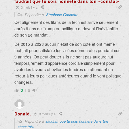
faudrait que tu sois honnête dans ton «constat»
3 mois il y a
Répondre à
Stephane Gaudette
Cet alignement des titans de la tech est arrivé seulement
après 9 ans de Trump en politique et devant l’inévitabilité
de son 2e mandat.
De 2015 à 2023 aucun n’était de son côté et ont même
tout fait pour satisfaire les visées démocrates pendant ces
9 années. On peut douter s’ils ne sont pas aujourd’hui
temporairement d’apparence cordiale simplement pour
avoir des faveurs et éviter les foudres en attendant un
retour à leurs politiques antérieures quand le vent politique
changera.
2
0
Donald.
3 mois il y a
Répondre à
faudrait que tu sois honnête dans ton
«constat»