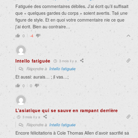
Fatiguée des commentaires débiles. J’ai écrit qu’il suffisait
que « quelques gardes du corps » soient avertis. Tsé une
figure de style. Et en quoi votre commentaire nie ce que
j’ai écrit. Bien au contraire…
0
-4
Intello fatiguée
3 mois il y a
Répondre à
Intello fatiguée
Et aussi: aurais… ; il vas…;
0
0
L’asiatique qui se sauve en rampant derrière
3 mois il y a
Répondre à
Intello fatiguée
Encore félicitations à Cole Thomas Allen d’avoir sacrifié sa