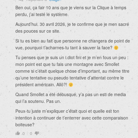
Ben oui, ça fair 10 ans que je viens sur la Clique à temps
perdu, j’ai testé le système.
Aujourd’hui. 30 avril 2026, je te confirme que je men sacré
des pouces sur ce site.
Si tu es bien au fait que personne ne changera de point de
vue, pourquoi t’acharnes-tu tant à sauver la face?
Tu penses que je suis un i.diot fini et je m’en fous un peu :
mon point est que tu fais une montagne avec Smollet
comme si c’était quelque chose d’important, au même titre
qu’une tentative ou pseudo tentative d’attentat contre le
président américain. Allô?!
Quand Smollet a été débusqué, y’a pas un esti de media
qui l’a soutenu. Pas un.
Peux-tu juste m’expliquer c’était quoi et quelle est ton
intention à continuer de t’enterrer avec cette comparaison
boiteuse?
0
0