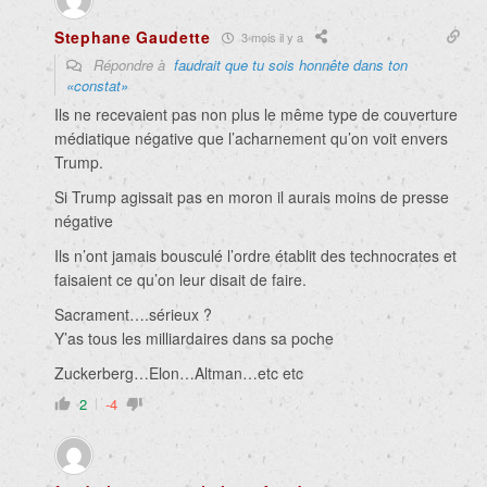
Stephane Gaudette
3 mois il y a
Répondre à
faudrait que tu sois honnête dans ton
«constat»
Ils ne recevaient pas non plus le même type de couverture
médiatique négative que l’acharnement qu’on voit envers
Trump.
Si Trump agissait pas en moron il aurais moins de presse
négative
Ils n’ont jamais bousculé l’ordre établit des technocrates et
faisaient ce qu’on leur disait de faire.
Sacrament….sérieux ?
Y’as tous les milliardaires dans sa poche
Zuckerberg…Elon…Altman…etc etc
2
-4