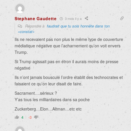
Stephane Gaudette
3 mois il y a
Répondre à
faudrait que tu sois honnête dans ton
«constat»
Ils ne recevaient pas non plus le même type de couverture
médiatique négative que l’acharnement qu’on voit envers
Trump.
Si Trump agissait pas en étron il aurais moins de presse
négative
Ils n’ont jamais bousculé l’ordre établit des technocrates et
faisaient ce qu’on leur disait de faire.
Sacrament….sérieux ?
Y’as tous les milliardaires dans sa poche
Zuckerberg…Elon…Altman…etc etc
4
-3