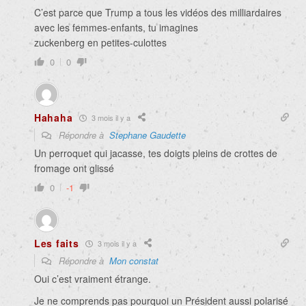
C’est parce que Trump a tous les vidéos des milliardaires
avec les femmes-enfants, tu imagines
zuckenberg en petites-culottes
0
0
Hahaha
3 mois il y a
Répondre à
Stephane Gaudette
Un perroquet qui jacasse, tes doigts pleins de crottes de
fromage ont glissé
0
-1
Les faits
3 mois il y a
Répondre à
Mon constat
Oui c’est vraiment étrange.
Je ne comprends pas pourquoi un Président aussi polarisé