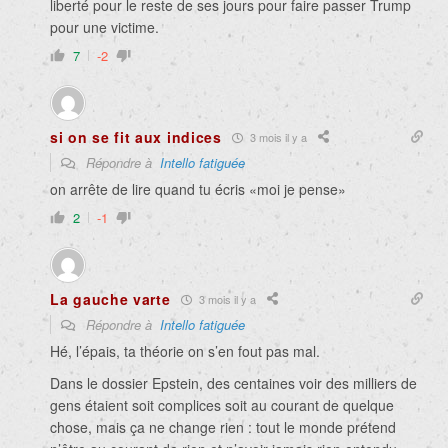
liberté pour le reste de ses jours pour faire passer Trump
pour une victime.
7
-2
si on se fit aux indices
3 mois il y a
Répondre à
Intello fatiguée
on arrête de lire quand tu écris «moi je pense»
2
-1
La gauche varte
3 mois il y a
Répondre à
Intello fatiguée
Hé, l’épais, ta théorie on s’en fout pas mal.
Dans le dossier Epstein, des centaines voir des milliers de
gens étaient soit complices soit au courant de quelque
chose, mais ça ne change rien : tout le monde prétend