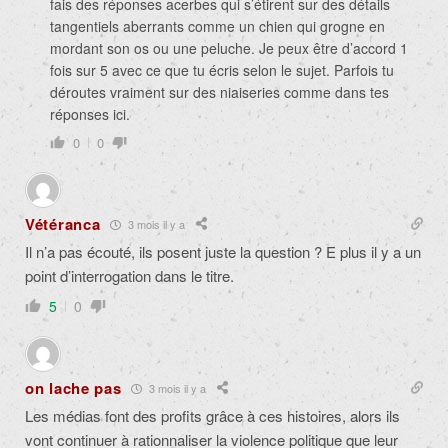
fais des réponses acerbes qui s’étirent sur des détails
tangentiels aberrants comme un chien qui grogne en
mordant son os ou une peluche. Je peux être d’accord 1
fois sur 5 avec ce que tu écris selon le sujet. Parfois tu
déroutes vraiment sur des niaiseries comme dans tes
réponses ici.
0
0
Vétéranca
3 mois il y a
Il n’a pas écouté, ils posent juste la question ? E plus il y a un
point d’interrogation dans le titre.
5
0
on lache pas
3 mois il y a
Les médias font des profits grâce à ces histoires, alors ils
vont continuer à rationnaliser la violence politique que leur