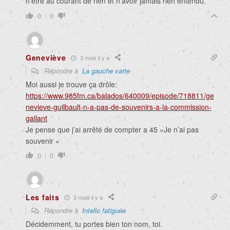
n’être au courant de rien et n’avoir jamais rien entendu.
0
0
Geneviève
3 mois il y a
Répondre à
La gauche varte
Moi aussi je trouve ça drôle:
https://www.985fm.ca/balados/640009/episode/718811/ge
nevieve-guilbault-n-a-pas-de-souvenirs-a-la-commission-
gallant
Je pense que j’ai arrêté de compter a 45 »Je n’ai pas
souvenir »
0
0
Les faits
3 mois il y a
Répondre à
Intello fatiguée
Décidemment, tu portes bien ton nom, toi.