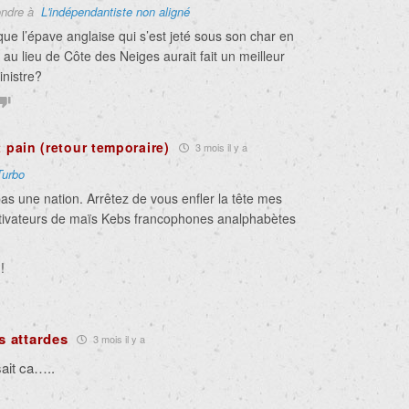
ndre à
L'indépendantiste non aligné
ue l’épave anglaise qui s’est jeté sous son char en
t au lieu de Côte des Neiges aurait fait un meilleur
inistre?
t pain (retour temporaire)
3 mois il y a
Turbo
as une nation. Arrêtez de vous enfler la tête mes
ltivateurs de maïs Kebs francophones analphabètes
!
s attardes
3 mois il y a
sait ca…..