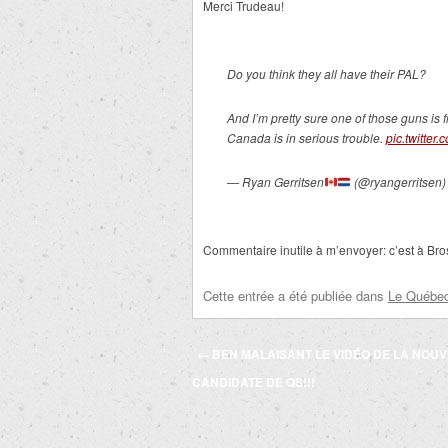
Merci Trudeau!
Do you think they all have their PAL?
And I’m pretty sure one of those guns i
Canada is in serious trouble.
pic.twitte
— Ryan Gerritsen
(@ryangerritsen
Commentaire inutile à m’envoyer: c’est à Br
Cette entrée a été publiée dans
Le Québec 
Navigation
←
BEN MALAISANT LE VIDÉO DE LA NOU
des
CANDIDATE DE QS!!!
articles