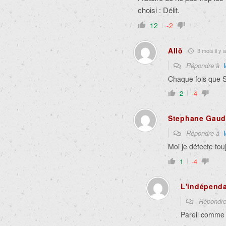
choisi : Délit.
12
-2
Allô
3 mois il y a
Répondre à
Chaque fois que S
2
-4
Stephane Gaud
Répondre à
Moi je défecte tou
1
-4
L'indépenda
Répondr
Pareil comme