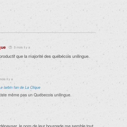
que
3 mois il y a
roductif que la majorité des québécois unilingue.
ois il y a
Le larbin fan de La Clique
 existe même pas un Québecois unilingue.
 dépayser, l
e nom de leur bourgade me semble tout