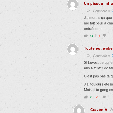
Un pissou infl
Répondre à
J’aimerais ça que
me fait peur à ch
entraînerait.
14
-1
Toute est woke
Répondre à
Si Levesque qui es
ans a tenter de f
C’est pas pas ta 
J’ai toujours été 
Mais si ta gang e
2
-13
Craven A