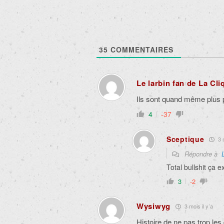
35
COMMENTAIRES
Le larbin fan de La Cli
Ils sont quand même plus p
4
-37
Sceptique
3 m
Répondre à
Total bullshit ça
3
-2
Wysiwyg
3 mois il y a
H
istoire de ne pas trop les