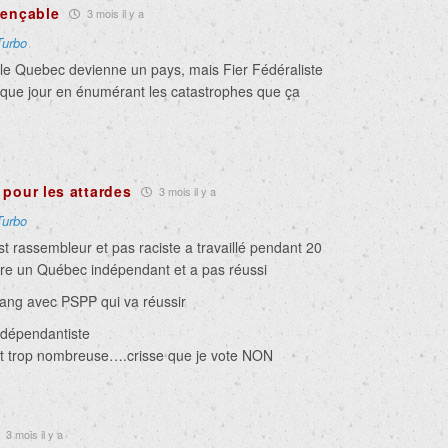
uençable
3 mois il y a
Turbo
 le Quebec devienne un pays, mais Fier Fédéraliste
aque jour en énumérant les catastrophes que ça
 pour les attardes
3 mois il y a
Turbo
t rassembleur et pas raciste a travaillé pendant 20
aire un Québec indépendant et a pas réussi
gang avec PSPP qui va réussir
indépendantiste
st trop nombreuse….crisse que je vote NON
3 mois il y a