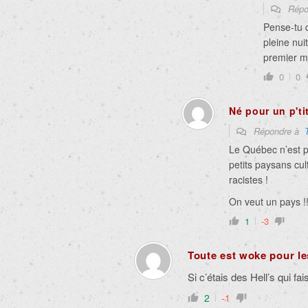
Répo
Pense-tu q
pleine nui
premier m
0
0
Né pour un p'ti
Répondre à
Le Québec n’est p
petits paysans cu
racistes !
On veut un pays !!
1
-3
Toute est woke pour le
Si c’étais des Hell’s qui fai
2
-1