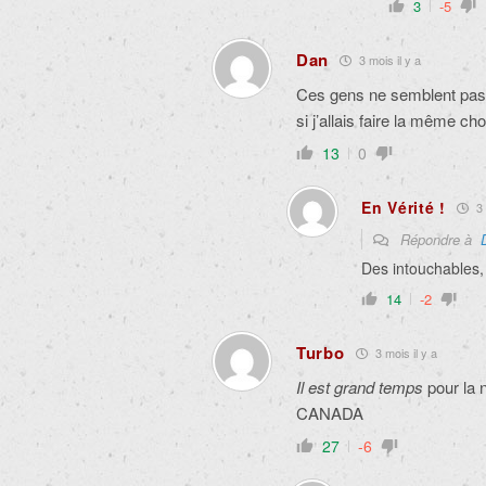
3
-5
Dan
3 mois il y a
Ces gens ne semblent pas 
si j’allais faire la même c
13
0
En Vérité !
3 
Répondre à
Des intouchables,
14
-2
Turbo
3 mois il y a
Il est grand temps
pour la 
CANADA
27
-6