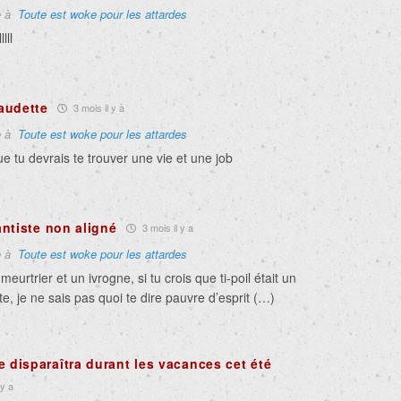
e à
Toute est woke pour les attardes
lll
audette
3 mois il y a
e à
Toute est woke pour les attardes
 tu devrais te trouver une vie et une job
ntiste non aligné
3 mois il y a
e à
Toute est woke pour les attardes
meurtrier et un ivrogne, si tu crois que ti-poil était un
e, je ne sais pas quoi te dire pauvre d’esprit (…)
e disparaîtra durant les vacances cet été
 y a