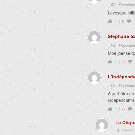
Répondr
Levesque lollllll
1
0
Stephane G
Répondr
Moé jpense que
1
-2
L'indépenda
Répondr
À part être un 
indépendantist
1
-7
La Cliqu
3 mois il