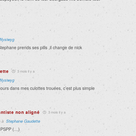
Wysiwyg
tephane prends ses pills ,il change de nick
ette
3 mois il y a
Wysiwyg
jours dans mes culottes trouées, c’est plus simple
ntiste non aligné
3 mois il y a
e à
Stephane Gaudette
 PSPP (…)