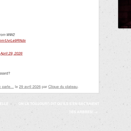
s from WW2
r.com/UvrLe9RNdx
)
April 29, 2026
ossard?
parle...
le
29 avril 2026
par
Clique du plateau
.
VELLE
ON L’A TOUJOURS DIT QU’ILS S’EN SACRAIENT
DES ARBRES!
→