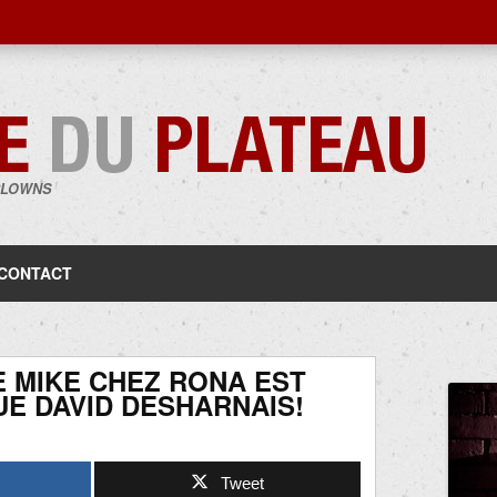
CLOWNS
Aller
au
contenu
CONTACT
E MIKE CHEZ RONA EST
UE DAVID DESHARNAIS!
Tweet