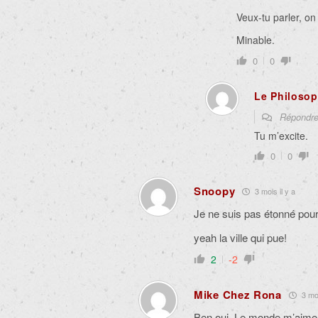
Veux-tu parler, on
Minable.
0
0
Le Philoso
Répondr
Tu m’excite.
0
0
Snoopy
3 mois il y a
Je ne suis pas étonné pour
yeah la ville qui pue!
2
-2
Mike Chez Rona
3 moi
Ben oui. Le monde m’aime 