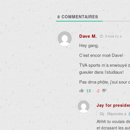
8
COMMENTAIRES
Dave M.
3 mois il y a
Hey gang,
C’est encor moé Dave!
TVA sports m’a enwouyé de
gueuler dans l’studiaux!
Pas dma phôte, j’sui sour d’
13
-2
Jay for preside
Répondre à
Ahhh tu voulais d
et écrasant les au