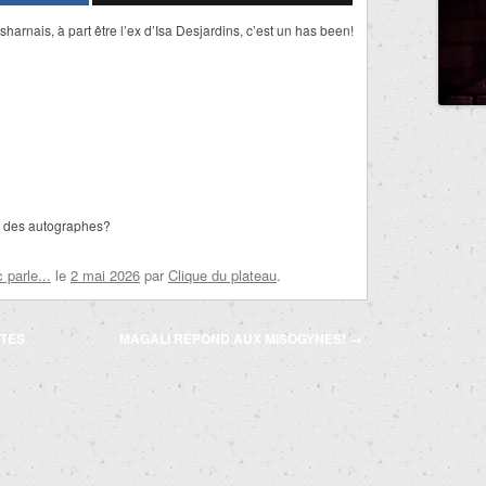
rnais, à part être l’ex d’Isa Desjardins, c’est un has been!
e des autographes?
parle...
le
2 mai 2026
par
Clique du plateau
.
NTES
MAGALI RÉPOND AUX MISOGYNES!
→