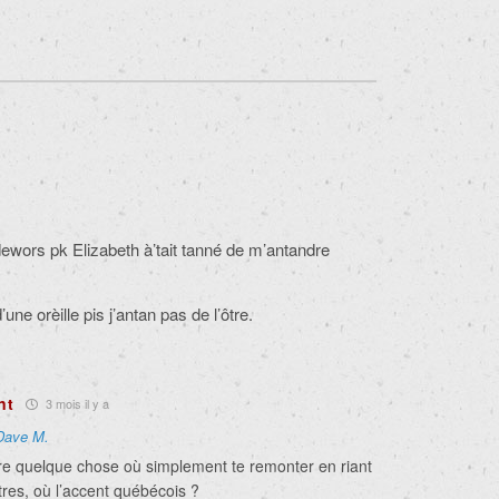
wors pk Elizabeth à’tait tanné de m’antandre
une orèille pis j’antan pas de l’ôtre.
nt
3 mois il y a
Dave M.
ire quelque chose où simplement te remonter en riant
tres, où l’accent québécois ?