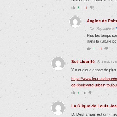
5
-1
Angine de Poit
Répondre à
Plus les temps son
dans la culture pou
1
-1
Sot Lidarité
3 mois il y a
Y a quelque chose de plus 
https://www.journaldequebe
de-boulevard-urbain-toujou
1
0
La Clique de Louis Je
D. Desharnais est un « ne