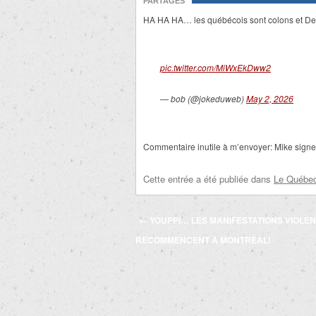
PARTAGES
HA HA HA… les québécois sont colons et Desha
pic.twitter.com/MiWxEkDww2
— bob (@jokeduweb)
May 2, 2026
Commentaire inutile à m’envoyer: Mike sign
Cette entrée a été publiée dans
Le Québec 
Navigation
←
YOUPPI… LES MANIFESTATIONS VIOLE
des
RECOMMENCENT À MONTRÉAL!
articles