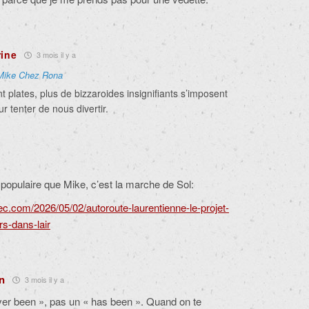
rine
3 mois il y a
Mike Chez Rona
t plates, plus de bizzaroides insignifiants s’imposent
r tenter de nous divertir.
populaire que Mike, c’est la marche de Sol:
c.com/2026/05/02/autoroute-laurentienne-le-projet-
rs-dans-lair
an
3 mois il y a
ver been », pas un « has been ». Quand on te