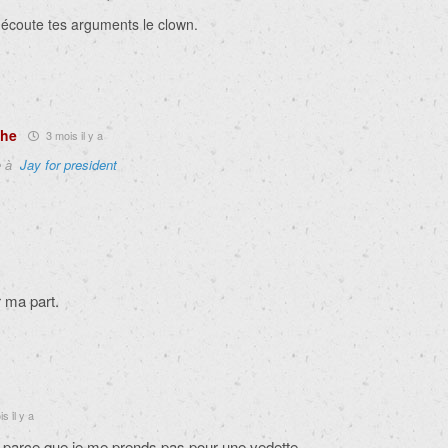
 écoute tes arguments le clown.
phe
3 mois il y a
e à
Jay for president
 ma part.
s il y a
parce que je me prends pas pour une vedette.