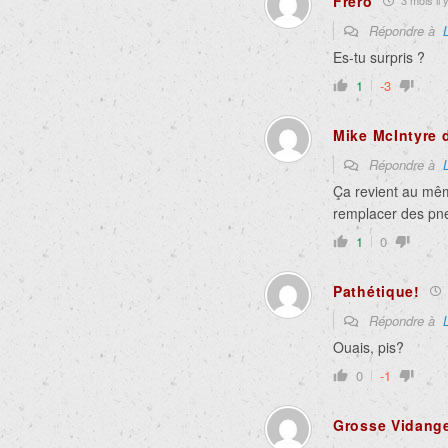
Fréro
3 mois il 
Répondre à
Es-tu surpris ?
1
-3
Mike McIntyre 
Répondre à
Ça revient au mê
remplacer des pn
1
0
Pathétique!
Répondre à
Ouais, pis?
0
-1
Grosse Vidang