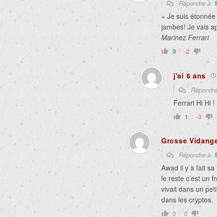
Répondre à
« Je suis étonnée 
jambes! Je vais ap
Marinez Ferrari
9
-2
j'ai 6 ans
Répondr
Ferrari Hi Hi 
1
-3
Grosse Vidang
Répondre à
Awad il y a fait sa
le reste c’est un f
vivait dans un pet
dans les cryptos.
0
0