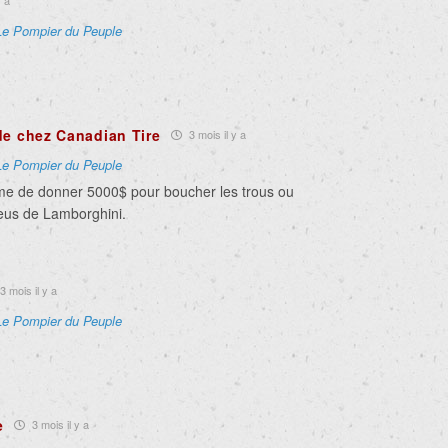
y a
Le Pompier du Peuple
de chez Canadian Tire
3 mois il y a
Le Pompier du Peuple
me de donner 5000$ pour boucher les trous ou
eus de Lamborghini.
3 mois il y a
Le Pompier du Peuple
e
3 mois il y a