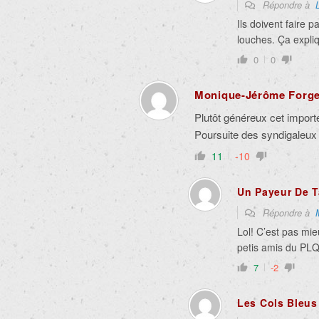
Répondre à
Ils doivent faire p
louches. Ça expli
0
0
Monique-Jérôme Forge
Plutôt généreux cet import
Poursuite des syndigaleu
11
-10
Un Payeur De 
Répondre à
Lol! C’est pas mieu
petis amis du PL
7
-2
Les Cols Bleus