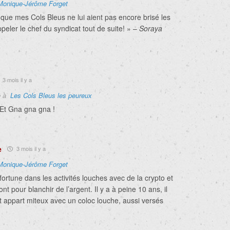
Monique-Jérôme Forget
que mes Cols Bleus ne lui aient pas encore brisé les
peler le chef du syndicat tout de suite! » –
Soraya
3 mois il y a
e à
Les Cols Bleus les peureux
! Et Gna gna gna !
e
3 mois il y a
Monique-Jérôme Forget
 fortune dans les activités louches avec de la crypto et
ront pour blanchir de l’argent. Il y a à peine 10 ans, il
it appart miteux avec un coloc louche, aussi versés