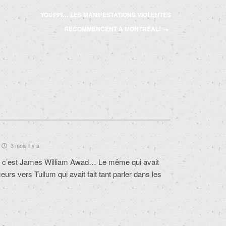
YOUPPI… LES MANIFESTATIONS VIOLENTES
RECOMMENCENT À MONTRÉAL!
→
3 mois il y a
$ c’est James William Awad… Le même qui avait
eurs vers Tullum qui avait fait tant parler dans les