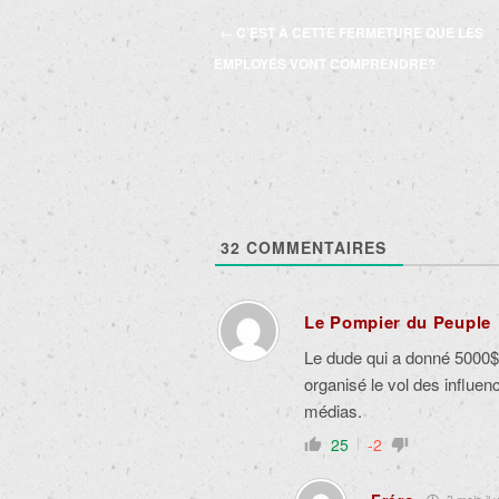
Navigation
←
C’EST À CETTE FERMETURE QUE LES
des
EMPLOYÉS VONT COMPRENDRE?
articles
32
COMMENTAIRES
Le Pompier du Peuple
Le dude qui a donné 5000
organisé le vol des influenc
médias.
25
-2