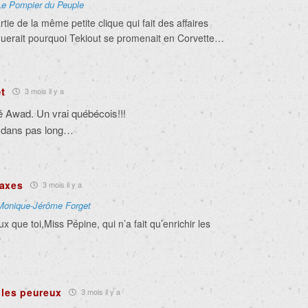
Le Pompier du Peuple
artie de la même petite clique qui fait des affaires
querait pourquoi Tekiout se promenait en Corvette…
t
3 mois il y a
é Awad. Un vrai québécois!!!
x dans pas long…
Taxes
3 mois il y a
Monique-Jérôme Forget
x que toi,Miss Pépine, qui n’a fait qu’enrichir les
Q
 les peureux
3 mois il y a