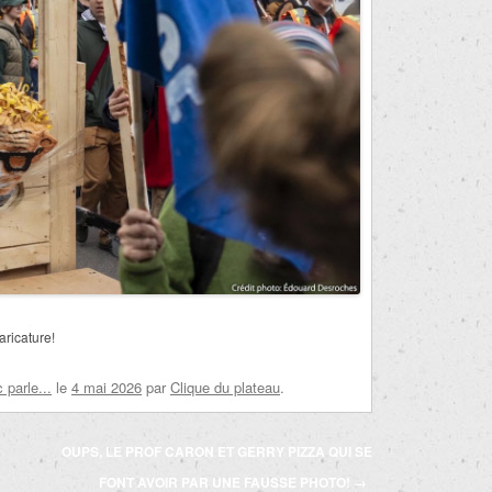
aricature!
parle...
le
4 mai 2026
par
Clique du plateau
.
OUPS, LE PROF CARON ET GERRY PIZZA QUI SE
FONT AVOIR PAR UNE FAUSSE PHOTO!
→