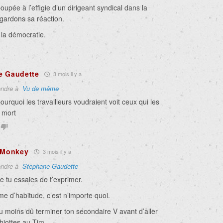
upée à l’effigie d’un dirigeant syndical dans la
regardons sa réaction.
 la démocratie.
e Gaudette
3 mois il y a
ndre à
Vu de même
ourquoi les travailleurs voudraient voit ceux qui les
 mort
c Monkey
3 mois il y a
ndre à
Stephane Gaudette
e tu essaies de t’exprimer.
 d’habitude, c’est n’importe quoi.
u moins dû terminer ton secondaire V avant d’aller
chiottes au Tim.