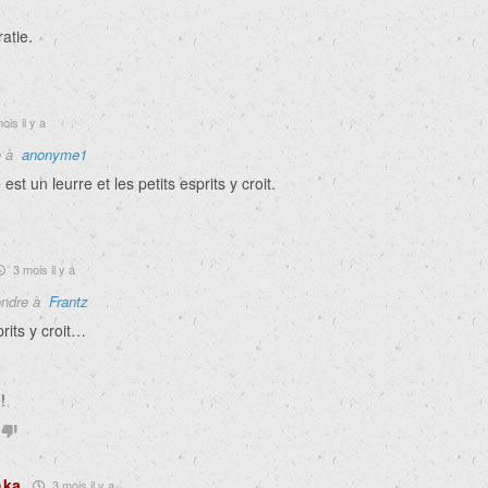
atie.
ois il y a
e à
anonyme1
st un leurre et les petits esprits y croit.
3 mois il y a
ndre à
Frantz
prits y croit…
!
hka
3 mois il y a