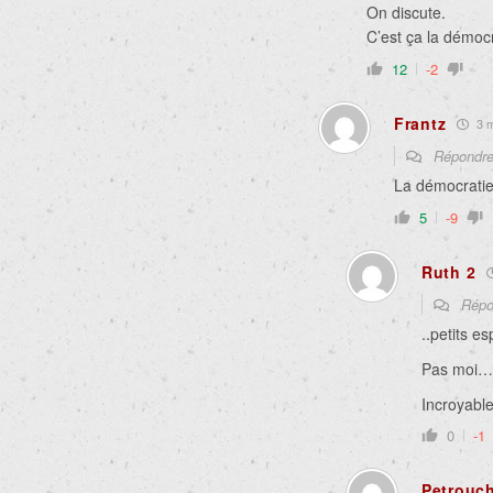
On discute.
C’est ça la démocr
12
-2
Frantz
3 m
Répondr
La démocratie e
5
-9
Ruth 2
Répo
..petits es
Pas moi…
Incroyable
0
-1
Petrouc