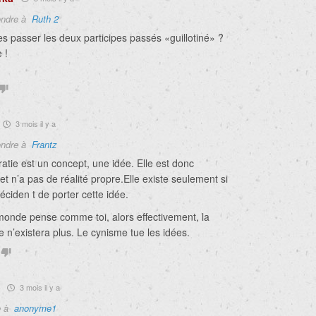
ndre à
Ruth 2
ses passer les deux participes passés «
guillotiné» ?
e !
3 mois il y a
ndre à
Frantz
tie est un concept, une idée. Elle est donc
 et n’a pas de réalité propre.Elle existe seulement si
éciden t de porter cette idée.
 monde pense comme toi, alors effectivement, la
 n’existera plus. Le cynisme tue les idées.
3 mois il y a
e à
anonyme1