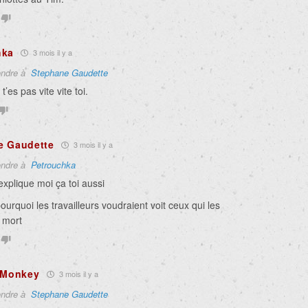
hka
3 mois il y a
ndre à
Stephane Gaudette
’es pas vite vite toi.
e Gaudette
3 mois il y a
ndre à
Petrouchka
xplique moi ça toi aussi
ourquoi les travailleurs voudraient voit ceux qui les
 mort
c Monkey
3 mois il y a
ndre à
Stephane Gaudette