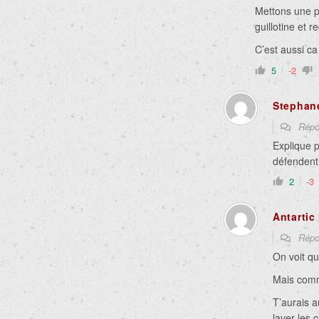
Mettons une po
guillotine et 
C’est aussi ca
5
-2
Stephan
Répo
Explique p
défendent
2
-3
Antarti
Répo
On voit qu
Mais comme
T’aurais a
laver les 