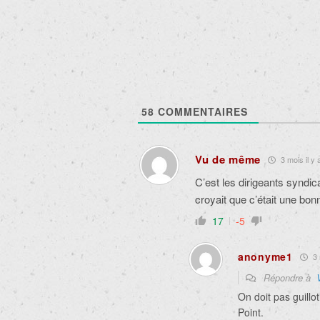
articles
58
COMMENTAIRES
Vu de même
3 mois il y 
C’est les dirigeants syndica
croyait que c’était une bon
17
-5
anonyme1
3 
Répondre à
On doit pas guillot
Point.