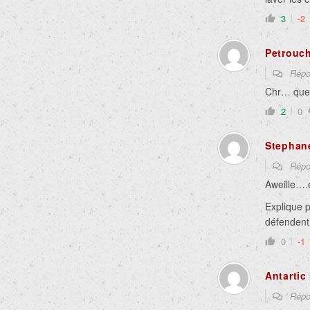
3
-2
Petrouc
Répo
Chr… que t
2
0
Stephan
Répo
Aweille….e
Explique p
défendent
0
-1
Antarti
Répo