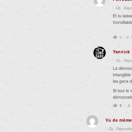
Répo
Et tu lais
Incroillabl
0
0
Yannick
Répo
La démocra
intangible
les gens d
Si tout le
démocratie
5
-2
Vu de même
Répondr