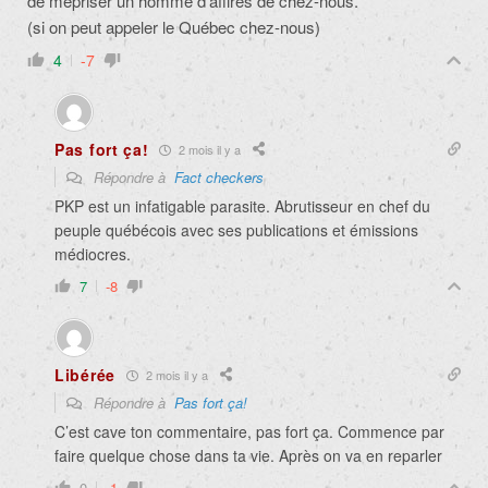
de mépriser un homme d’affires de chez-nous.
(si on peut appeler le Québec chez-nous)
4
-7
Pas fort ça!
2 mois il y a
Répondre à
Fact checkers
PKP est un infatigable parasite. Abrutisseur en chef du
peuple québécois avec ses publications et émissions
médiocres.
7
-8
Libérée
2 mois il y a
Répondre à
Pas fort ça!
C’est cave ton commentaire, pas fort ça. Commence par
faire quelque chose dans ta vie. Après on va en reparler
0
-1