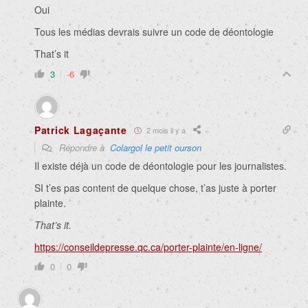
Oui
Tous les médias devrais suivre un code de déontologie
That’s it
3
-6
Patrick Lagaçante
2 mois il y a
Répondre à
Colargol le petit ourson
Il existe déjà un code de déontologie pour les journalistes.
SI t’es pas content de quelque chose, t’as juste à porter
plainte.
That’s it.
https://conseildepresse.qc.ca/porter-plainte/en-ligne/
0
0