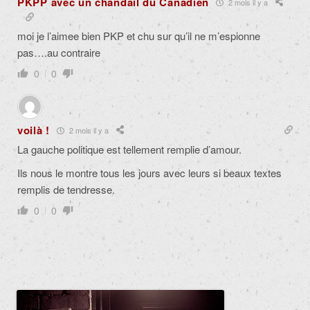
PKPP avec un chandail du Canadien
2 mois il y a
moi je l’aimee bien PKP et chu sur qu’il ne m’espionne
pas….au contraire
0
0
voilà !
2 mois il y a
La gauche politique est tellement remplie d’amour.
Ils nous le montre tous les jours avec leurs si beaux textes
remplis de tendresse.
0
0