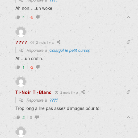
Ah non…..un woke
4
-5
????
2 mois il y a
Répondre à
Colargol le petit ourson
Ah…un crétin.
1
-2
Ti-Noir Ti-Blanc
2 mois il y a
Répondre à
????
Trop long à lire pas assez d’images pour toi.
2
0