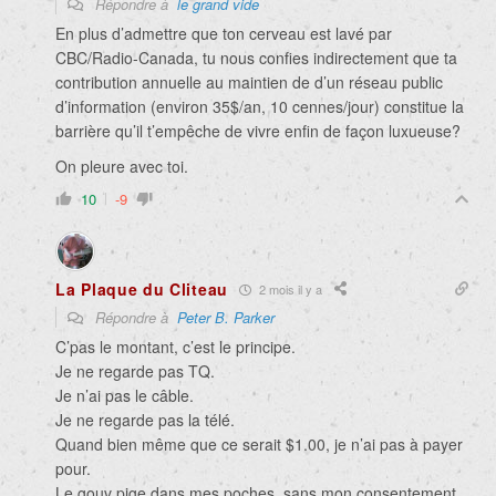
Répondre à
le grand vide
En plus d’admettre que ton cerveau est lavé par
CBC/Radio-Canada, tu nous confies indirectement que ta
contribution annuelle au maintien de d’un réseau public
d’information (environ 35$/an, 10 cennes/jour) constitue la
barrière qu’il t’empêche de vivre enfin de façon luxueuse?
On pleure avec toi.
10
-9
La Plaque du Cliteau
2 mois il y a
Répondre à
Peter B. Parker
C’pas le montant, c’est le principe.
Je ne regarde pas TQ.
Je n’ai pas le câble.
Je ne regarde pas la télé.
Quand bien même que ce serait $1.00, je n’ai pas à payer
pour.
Le gouv pige dans mes poches, sans mon consentement.