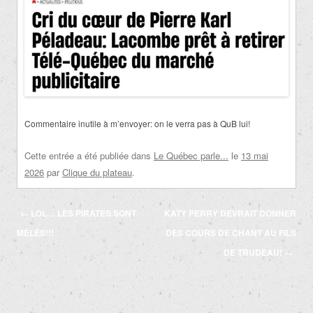
Commentaire inutile à m’envoyer: on le verra pas à QuB lui!
Cette entrée a été publiée dans
Le Québec parle...
le
13 mai
2026
par
Clique du plateau
.
Navigation
←
LOL… LES PIRATES SONT
KATY PERRY DEVRAIT DONNER
des
MÊLÉS!!!
DES COURS DE CHANT AU FILS
articles
DE TRUDEAU!
→