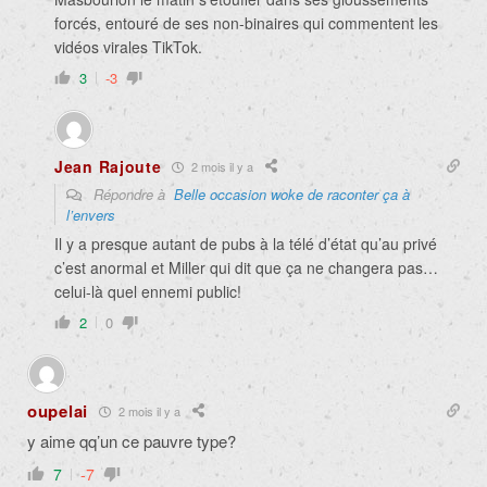
forcés, entouré de ses non-binaires qui commentent les
vidéos virales TikTok.
3
-3
Jean Rajoute
2 mois il y a
Répondre à
Belle occasion woke de raconter ça à
l’envers
Il y a presque autant de pubs à la télé d’état qu’au privé
c’est anormal et Miller qui dit que ça ne changera pas…
celui-là quel ennemi public!
2
0
oupelai
2 mois il y a
y aime qq’un ce pauvre type?
7
-7