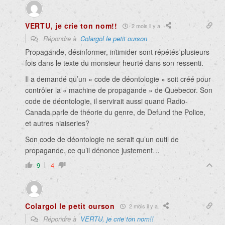
VERTU, je crie ton nom!!
2 mois il y a
Répondre à
Colargol le petit ourson
Propagande, désinformer, intimider sont répétés plusieurs
fois dans le texte du monsieur heurté dans son ressenti.
Il a demandé qu’un « code de déontologie » soit créé pour
contrôler la « machine de propagande » de Quebecor. Son
code de déontologie, il servirait aussi quand Radio-
Canada parle de théorie du genre, de Defund the Police,
et autres niaiseries?
Son code de déontologie ne serait qu’un outil de
propagande, ce qu’il dénonce justement…
9
-4
Colargol le petit ourson
2 mois il y a
Répondre à
VERTU, je crie ton nom!!