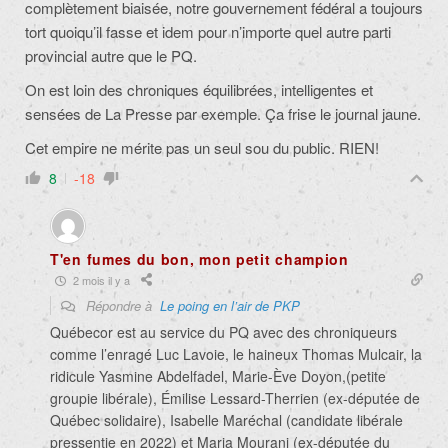
complètement biaisée, notre gouvernement fédéral a toujours
tort quoiqu’il fasse et idem pour n’importe quel autre parti
provincial autre que le PQ.
On est loin des chroniques équilibrées, intelligentes et
sensées de La Presse par exemple. Ça frise le journal jaune.
Cet empire ne mérite pas un seul sou du public. RIEN!
8
-18
T'en fumes du bon, mon petit champion
2 mois il y a
Répondre à
Le poing en l’air de PKP
Québecor est au service du PQ avec des chroniqueurs
comme l’enragé Luc Lavoie, le haineux Thomas Mulcair, la
ridicule Yasmine Abdelfadel, Marie-Ève Doyon,(petite
groupie libérale), Émilise Lessard-Therrien (ex-députée de
Québec solidaire), Isabelle Maréchal (candidate libérale
pressentie en 2022) et Maria Mourani (ex-députée du