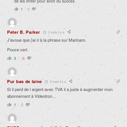
de les imiter pour avoir du succès.
1
0
Peter B. Parker
2 mois il y a
J’avoue que j’ai ri à la phrase sur Marinaro.
Pouce vert.
3
-6
Pur bas de laine
2 mois il y a
Si il perd de l argent avec TVA il a juste à augmenter mon
abonnement à Videotron…
1
0