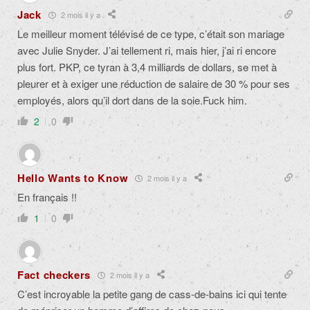
Jack
2 mois il y a
Le meilleur moment télévisé de ce type, c’était son mariage
avec Julie Snyder. J’ai tellement ri, mais hier, j’ai ri encore
plus fort. PKP, ce tyran à 3,4 milliards de dollars, se met à
pleurer et à exiger une réduction de salaire de 30 % pour ses
employés, alors qu’il dort dans de la soie.Fuck him.
2
0
Hello Wants to Know
2 mois il y a
En français !!
1
0
Fact checkers
2 mois il y a
C’est incroyable la petite gang de cass-de-bains ici qui tente