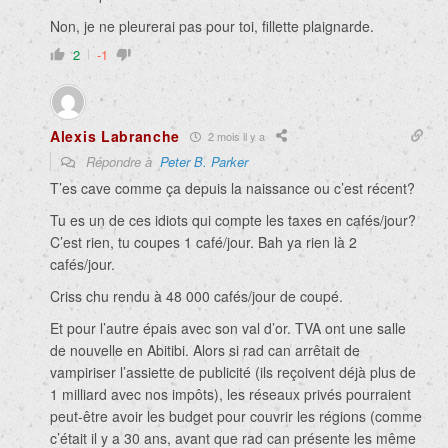
Non, je ne pleurerai pas pour toi, fillette plaignarde.
2
-1
Alexis Labranche
2 mois il y a
Répondre à
Peter B. Parker
T’es cave comme ça depuis la naissance ou c’est récent?
Tu es un de ces idiots qui compte les taxes en cafés/jour?
C’est rien, tu coupes 1 café/jour. Bah ya rien là 2
cafés/jour.
Criss chu rendu à 48 000 cafés/jour de coupé.
Et pour l’autre épais avec son val d’or. TVA ont une salle
de nouvelle en Abitibi. Alors si rad can arrêtait de
vampiriser l’assiette de publicité (ils reçoivent déjà plus de
1 milliard avec nos impôts), les réseaux privés pourraient
peut-être avoir les budget pour couvrir les régions (comme
c’était il y a 30 ans, avant que rad can présente les même