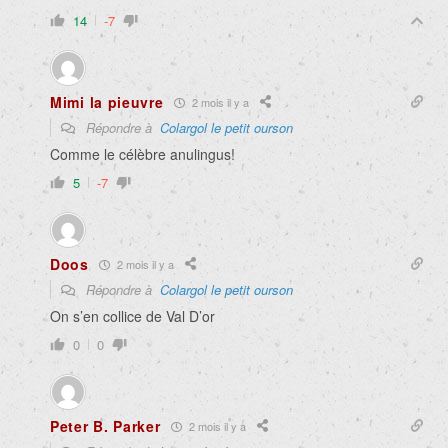
14
-7
Mimi la pieuvre
2 mois il y a
Répondre à
Colargol le petit ourson
Comme le célèbre anulingus!
5
-7
Doos
2 mois il y a
Répondre à
Colargol le petit ourson
On s’en collice de Val D’or
0
0
Peter B. Parker
2 mois il y a