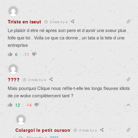
Triste en iseut
2 mois il y a
Le plaisir d etre né apres son pere et d avoir une soeur plus
folle que toi . Voila ce que ca donne , un tata a la tete d une
entreprise
6
-11
????
2 mois il y a
Mais pourquoi Clique nous refile-t-elle les longs fleuves idiots
de ce woke complètement taré ?
12
-14
Colargol le petit ourson
2 mois il y a
Répondre à
????