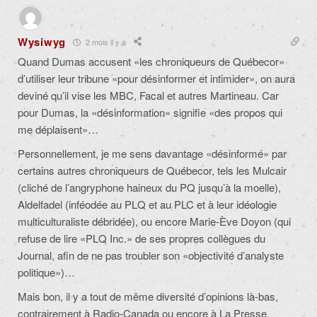
Wysiwyg
2 mois il y a
Quand Dumas accusent «les chroniqueurs de Québecor»
d’utiliser leur tribune «pour désinformer et intimider», on aura
deviné qu’il vise les MBC, Facal et autres Martineau. Car
pour Dumas, la «désinformation» signifie «des propos qui
me déplaisent»…
Personnellement, je me sens davantage «désinformé» par
certains autres
chroniqueurs de Québecor, tels les Mulcair
(cliché de l’angryphone haineux du PQ jusqu’à la moelle),
Aldelfadel (inféodée au PLQ et au PLC et à leur idéologie
multiculturaliste débridée), ou encore Marie-Ève Doyon (qui
refuse de lire «PLQ Inc.» de ses propres collègues du
Journal, afin de ne pas troubler son «objectivité d’analyste
politique»)…
Mais bon, il y a tout de même diversité d’opinions là-bas,
contrairement à Radio-Canada ou encore à La Presse,