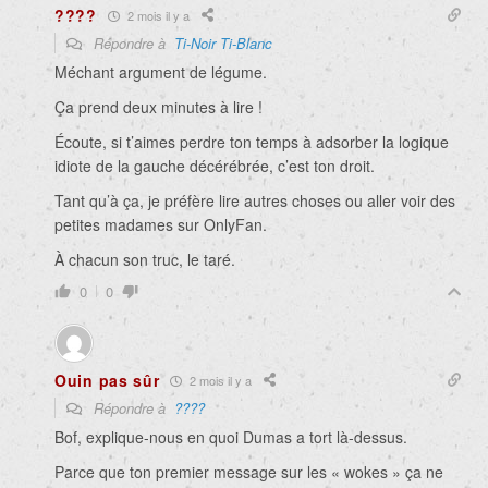
????
2 mois il y a
Répondre à
Ti-Noir Ti-Blanc
Méchant argument de légume.
Ça prend deux minutes à lire !
Écoute, si t’aimes perdre ton temps à adsorber la logique
idiote de la gauche décérébrée, c’est ton droit.
Tant qu’à ça, je préfère lire autres choses ou aller voir des
petites madames sur OnlyFan.
À chacun son truc, le taré.
0
0
Ouin pas sûr
2 mois il y a
Répondre à
????
Bof, explique-nous en quoi Dumas a tort là-dessus.
Parce que ton premier message sur les « wokes » ça ne