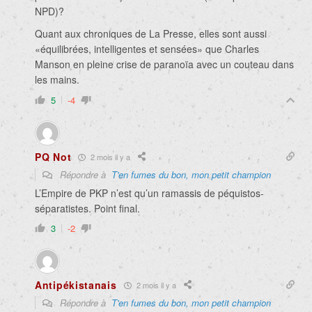
NPD)?
Quant aux chroniques de La Presse, elles sont aussi
«
équilibrées, intelligentes et sensées
» que Charles
Manson en pleine crise de paranoïa avec un couteau dans
les mains.
5
-4
PQ Not
2 mois il y a
Répondre à
T'en fumes du bon, mon petit champion
L’Empire de PKP n’est qu’un ramassis de péquistos-
séparatistes. Point final.
3
-2
Antipékistanais
2 mois il y a
Répondre à
T'en fumes du bon, mon petit champion