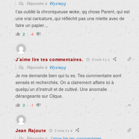
Répondre à
Wysiwyg
t’as oublié la chroniqueuse woke, qq chose Parent, qui est
une vrai caricature, qui réfléchit pas une miette avec de
faire un papier…
2
-4
J’aime lire tes commentaires.
2 mois il y a
Répondre à
Wysiwyg
Je me demande bien qui tu es. Tes commentaire sont
sensés et recherchés. On a clairement affaire ici à
quelqu’un d’instruit et de cultivé. Une anomalie
dérangeante sur Clique.
3
-1
Jean Rajoute
2 mois il y a
Répondre à
J’aime lire tes commentaires.