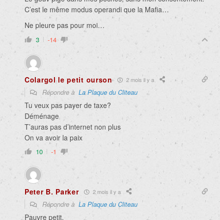
C’est le même modus operandi que la Mafia…
Ne pleure pas pour moi…
3
-14
Colargol le petit ourson
2 mois il y a
Répondre à
La Plaque du Cliteau
Tu veux pas payer de taxe?
Déménage
T’auras pas d’internet non plus
On va avoir la paix
10
-1
Peter B. Parker
2 mois il y a
Répondre à
La Plaque du Cliteau
Pauvre petit.