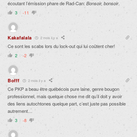
écoutant l’émission phare de Rad-Can:
Bonsoir, bonsoir
.
3
-11
Kakafalala
2 mois il y a
Ce sont les scabs lors du lock-out qui lui coûtent cher!
2
-2
Bofff
2 mois il y a
Ce PKP a beau être québécois pure laine, genre bougon
professionnel, mais quelque chose me dit qu’il doit y avoir
des liens autochtones quelque part, c’est juste pas possible
autrement…
3
-8