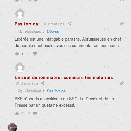
Pas fort ça!
2 mois il y a
Répondre à
Libérée
Libérée est une infatigable parasite. Abrutisseuse en chef
du peuple québécois avec ses commentaires médiocres.
1
0
Le seul dénominateur commun: les matantes
2 mois il y a
Répondre à
Pas fort ça!
PKP réponds au wokisme de SRC, Le Devoir et de La
Presse par un quétaine excessif.
0
0