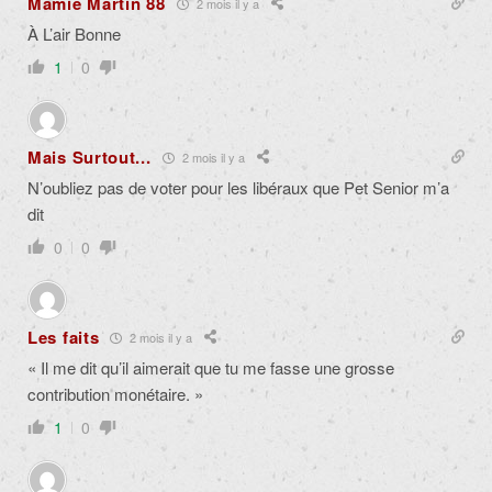
Mamie Martin 88
2 mois il y a
À L’air Bonne
1
0
Mais Surtout...
2 mois il y a
N’oubliez pas de voter pour les libéraux que Pet Senior m’a
dit
0
0
Les faits
2 mois il y a
« Il me dit qu’il aimerait que tu me fasse une grosse
contribution monétaire. »
1
0