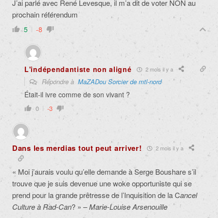
J’ai parlé avec René Levesque, il m’a dit de voter NON au
prochain référendum
5
-8
L'indépendantiste non aligné
2 mois il y a
Répondre à
MaZADou Sorcier de mtl-nord
Était-il ivre comme de son vivant ?
0
-3
Dans les merdias tout peut arriver!
2 mois il y a
« Moi j’aurais voulu qu’elle demande à Serge Boushare s’il
trouve que je suis devenue une woke opportuniste qui se
prend pour la grande prêtresse de l’Inquisition de la C
ancel
Culture à Rad-Can
? » –
Marie-Louise Arsenouille