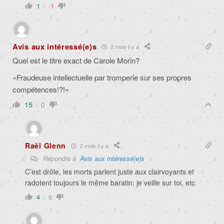
1
-1
Avis aux intéressé(e)s
2 mois il y a
Quel est le titre exact de Carole Morin?
«Fraudeuse intellectuelle par tromperie sur ses propres
compétences!?!»
15
0
Raël Glenn
2 mois il y a
Répondre à
Avis aux intéressé(e)s
C’est drôle, les morts parlent juste aux clairvoyants et
radotent toujours le même baratin: je veille sur toi, etc
4
0