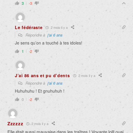
3
-3
Le fédéraste
2 mois il y a
Répondre à
j'ai 6 ans
Je sens qu’on a touché à tes idoles!
1
-2
J’ai 86 ans et pu d’dents
2 mois il y a
Répondre à
j'ai 6 ans
Huhuhuhu ! Et gnuhuhuh !
0
-2
Zzzzzz
2 mois il y a
Elle était aussi mauvaise dans les traîtres ! Voyante lolll ouai