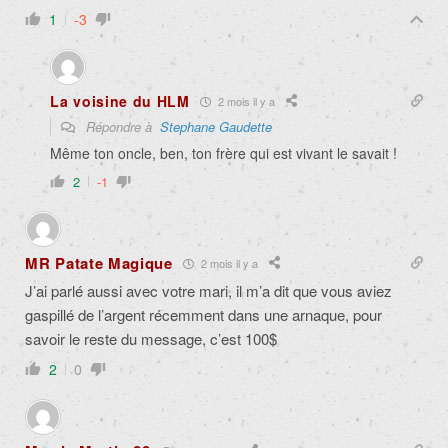
1
-3
La voisine du HLM
2 mois il y a
Répondre à
Stephane Gaudette
Même ton oncle, ben, ton frère qui est vivant le savait !
2
-1
MR Patate Magique
2 mois il y a
J’ai parlé aussi avec votre mari, il m’a dit que vous aviez
gaspillé de l’argent récemment dans une arnaque, pour
savoir le reste du message, c’est 100$
2
0