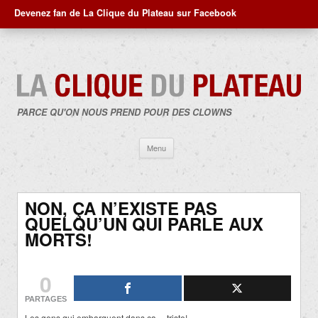
Devenez fan de La Clique du Plateau sur Facebook
PARCE QU'ON NOUS PREND POUR DES CLOWNS
Aller
Menu
au
contenu
NON, ÇA N’EXISTE PAS
QUELQU’UN QUI PARLE AUX
MORTS!
0
PARTAGES
Les gens qui embarquent dans ça… triste!