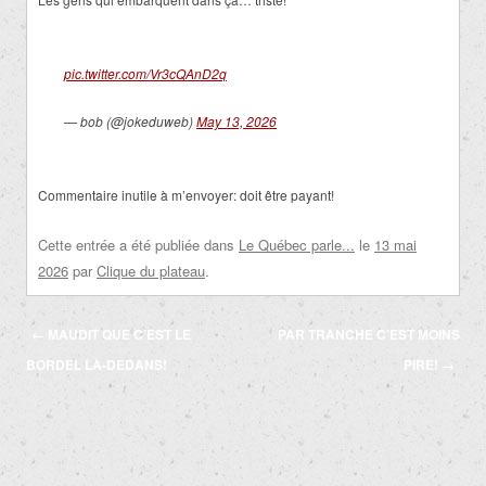
pic.twitter.com/Vr3cQAnD2q
— bob (@jokeduweb)
May 13, 2026
Commentaire inutile à m’envoyer: doit être payant!
Cette entrée a été publiée dans
Le Québec parle...
le
13 mai
2026
par
Clique du plateau
.
Navigation
←
MAUDIT QUE C’EST LE
PAR TRANCHE C’EST MOINS
des
BORDEL LÀ-DEDANS!
PIRE!
→
articles