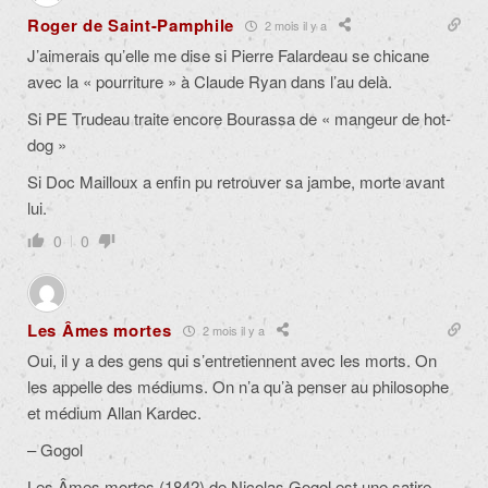
Roger de Saint-Pamphile
2 mois il y a
J’aimerais qu’elle me dise si Pierre Falardeau se chicane
avec la « pourriture » à Claude Ryan dans l’au delà.
Si PE Trudeau traite encore Bourassa de « mangeur de hot-
dog »
Si Doc Mailloux a enfin pu retrouver sa jambe, morte avant
lui.
0
0
Les Âmes mortes
2 mois il y a
Oui, il y a des gens qui s’entretiennent avec les morts. On
les appelle des médiums. On n’a qu’à penser au philosophe
et médium Allan Kardec.
– Gogol
Les Âmes mortes (1842) de Nicolas Gogol est une satire