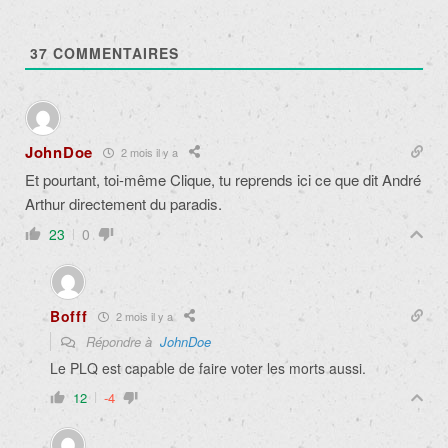
37
COMMENTAIRES
JohnDoe
2 mois il y a
Et pourtant, toi-même Clique, tu reprends ici ce que dit André
Arthur directement du paradis.
23
0
Bofff
2 mois il y a
Répondre à
JohnDoe
Le PLQ est capable de faire voter les morts aussi.
12
-4