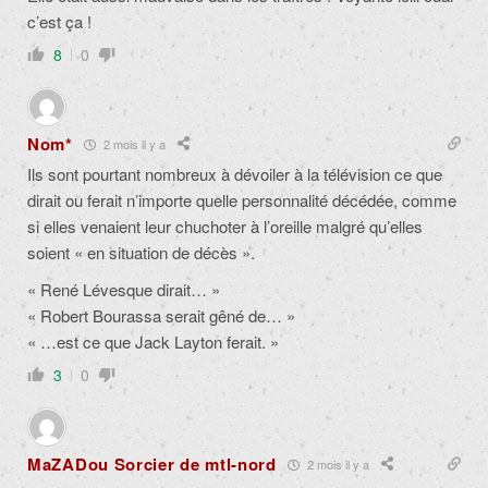
c’est ça !
8
0
Nom*
2 mois il y a
Ils sont pourtant nombreux à dévoiler à la télévision ce que
dirait ou ferait n’importe quelle personnalité décédée, comme
si elles venaient leur chuchoter à l’oreille malgré qu’elles
soient « en situation de décès ».
« René Lévesque dirait… »
« Robert Bourassa serait gêné de… »
« …est ce que Jack Layton ferait. »
3
0
MaZADou Sorcier de mtl-nord
2 mois il y a