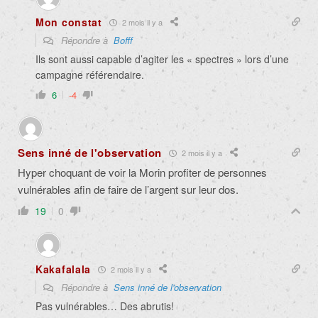
Mon constat
2 mois il y a
Répondre à
Bofff
Ils sont aussi capable d’agiter les « spectres » lors d’une
campagne référendaire.
6
-4
Sens inné de l'observation
2 mois il y a
Hyper choquant de voir la Morin profiter de personnes
vulnérables afin de faire de l’argent sur leur dos.
19
0
Kakafalala
2 mois il y a
Répondre à
Sens inné de l'observation
Pas vulnérables… Des abrutis!