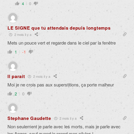
4
0
LE SIGNE que tu attendais depuis longtemps
2 mois il y a
Mets un pouce vert et regarde dans le ciel par la fenêtre
1
-1
Il parait
2 mois il y a
Moi je ne crois pas aux superstitions, ça porte malheur
2
0
Stephane Gaudette
2 mois il y a
Non seulement je parle avec les morts, mais je parle avec
les Anges, sauf quand je prend mes pilules !