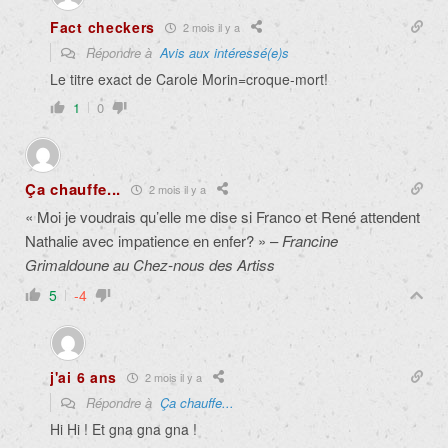
Fact checkers
2 mois il y a
Répondre à
Avis aux intéressé(e)s
Le titre exact de Carole Morin=croque-mort!
1
0
Ça chauffe...
2 mois il y a
« Moi je voudrais qu’elle me dise si Franco et René attendent
Nathalie avec impatience en enfer? » –
Francine
Grimaldoune au Chez-nous des Artiss
5
-4
j'ai 6 ans
2 mois il y a
Répondre à
Ça chauffe...
Hi Hi ! Et gna gna gna !