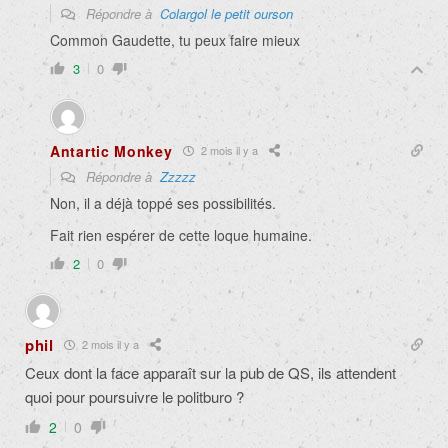
Répondre à
Colargol le petit ourson
Common Gaudette, tu peux faire mieux
3
0
Antartic Monkey
2 mois il y a
Répondre à
Zzzzz
Non, il a déjà toppé ses possibilités.
Fait rien espérer de cette loque humaine.
2
0
phil
2 mois il y a
Ceux dont la face apparaît sur la pub de QS, ils attendent
quoi pour poursuivre le politburo ?
2
0