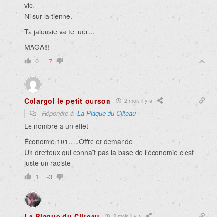
vie.
Ni sur la tienne.
Ta jalousie va te tuer…
MAGA!!!
0
-7
Colargol le petit ourson
2 mois il y a
Répondre à
La Plaque du Cliteau
Le nombre a un effet
Économie 101…..Offre et demande
Un dretteux qui connaît pas la base de l’économie c’est
juste un raciste
1
-3
La Plaque du Cliteau
2 mois il y a