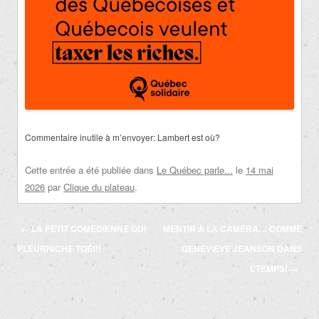
Commentaire inutile à m’envoyer: Lambert est où?
Cette entrée a été publiée dans
Le Québec parle...
le
14 mai
2026
par
Clique du plateau
.
Navigation
←
LA PETIT COMÉDIENNE QUI
MENTIR À LA CAMÉRA… COMME
des
PLEURNICHE TOÉ!!!
GENEVIÈVE JEANSON DANS
articles
L’TEMPS!
→