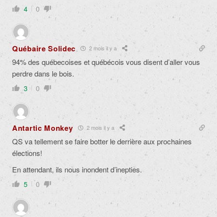
4
0
Québaire Solidec
2 mois il y a
94% des québecoises et québécois vous disent d’aller vous
perdre dans le bois.
3
0
Antartic Monkey
2 mois il y a
QS va tellement se faire botter le derrière aux prochaines
élections!
En attendant, ils nous inondent d’inepties.
5
0