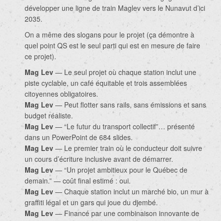
développer une ligne de train Maglev vers le Nunavut d’ici
2035.
On a même des slogans pour le projet (ça démontre à
quel point QS est le seul parti qui est en mesure de faire
ce projet).
Mag Lev
— Le seul projet où chaque station inclut une
piste cyclable, un café équitable et trois assemblées
citoyennes obligatoires.
Mag Lev
— Peut flotter sans rails, sans émissions et sans
budget réaliste.
Mag Lev
— “Le futur du transport collectif”… présenté
dans un PowerPoint de 684 slides.
Mag Lev
— Le premier train où le conducteur doit suivre
un cours d’écriture inclusive avant de démarrer.
Mag Lev
— “Un projet ambitieux pour le Québec de
demain.” — coût final estimé : oui.
Mag Lev
— Chaque station inclut un marché bio, un mur à
graffiti légal et un gars qui joue du djembé.
Mag Lev
— Financé par une combinaison innovante de