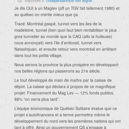
Répondre à
l'indépendantiste non aligné
Je dis OUI à un Maglev (pff un TGV fait tellement 1980) et
au québec on mérite mieux que ça.
Tracé: Montréal gaspé, tunnel vers les iles de la
madeleine, tunnel (ben quoi faut bien rentabiliser le plus
gros tunnelier au monde que la CAQ (allo la huileuse)
nous annonçait) vers l’ile d’anticosti, tunnel vers
Natashquan, et ensuite retour vers montréal en arrêtant
dans tout les petits village.
Nous serons la province la plus prospère en développant
nos belles régions qui passerons au 21e siècle.
Le tout développé de main de maître par la caisse de
dépot. La caisse qui déclara à propos de ce magnifique
projet: Financement du Mag Lev — 12% fonds publics,
88% “on verra plus tard”.
L’équipe économique de Québec Solitaire évalue que ce
projet s’autofinancera et a terme permettra même le
développement du nord vers les premières nations qui ont
tant à offrir. Ainsi un gouvernement QS s’engage à