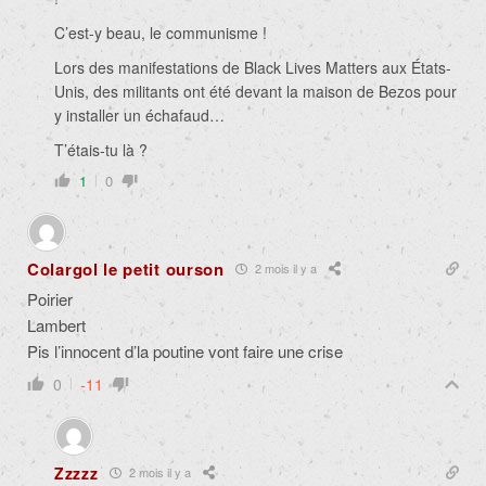
C’est-y beau, le communisme !
Lors des manifestations de Black Lives Matters aux États-
Unis, des militants ont été devant la maison de Bezos pour
y installer un échafaud…
T’étais-tu là ?
1
0
Colargol le petit ourson
2 mois il y a
Poirier
Lambert
Pis l’innocent d’la poutine vont faire une crise
0
-11
Zzzzz
2 mois il y a