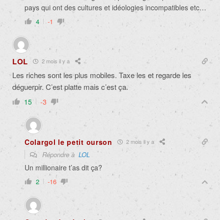
pays qui ont des cultures et idéologies incompatibles etc…
4
-1
LOL
2 mois il y a
Les riches sont les plus mobiles. Taxe les et regarde les
déguerpir. C’est platte mais c’est ça.
15
-3
Colargol le petit ourson
2 mois il y a
Répondre à
LOL
Un millionaire t’as dit ça?
2
-16