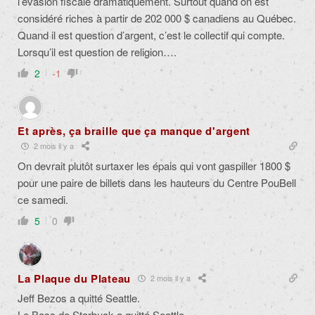
l’évasion fiscale dramatiquement. Surtout quand on est
considéré riches à partir de 202 000 $ canadiens au Québec.
Quand il est question d’argent, c’est le collectif qui compte.
Lorsqu’il est question de religion….
2
-1
Et après, ça braille que ça manque d'argent
2 mois il y a
On devrait plutôt surtaxer les épais qui vont gaspiller 1800 $
pour une paire de billets dans les hauteurs du Centre PouBell
ce samedi.
5
0
La Plaque du Plateau
2 mois il y a
Jeff Bezos a quitté Seattle.
Le Boss de Starbuck a quitté Seattle