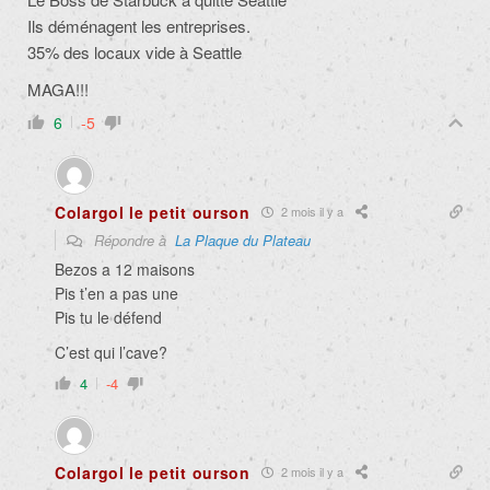
Ils déménagent les entreprises.
35% des locaux vide à Seattle
MAGA!!!
6
-5
Colargol le petit ourson
2 mois il y a
Répondre à
La Plaque du Plateau
Bezos a 12 maisons
Pis t’en a pas une
Pis tu le défend
C’est qui l’cave?
4
-4
Colargol le petit ourson
2 mois il y a