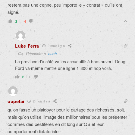
restera pas une cenne, peu importe le « contrat » qu’ils ont
signé.
3
-4
Luke Ferra
2 mois il y a
Répondre à
ouch
La province d’à côté va les accueuillir à bras ouvert. Doug
Ford va même mettre une ligne 1-800 et hop voilà.
2
0
oupelai
2 mois il y a
qu’on fasse un plaidoyer pour le partage des richesses, soit.
mais qu’on utilise l’image des millionnaires pour les présenter
commes des pestiférés en dit long sur QS et leur
comportement dictatoriale