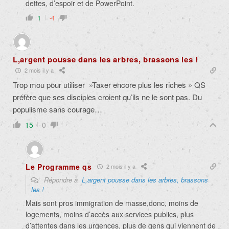
dettes, d’espoir et de PowerPoint.
1
-1
L,argent pousse dans les arbres, brassons les !
2 mois il y a
Trop mou pour utiliser »Taxer encore plus les riches » QS
préfère que ses disciples croient qu’ils ne le sont pas. Du
populisme sans courage…
15
0
Le Programme qs
2 mois il y a
Répondre à
L,argent pousse dans les arbres, brassons
les !
Mais sont pros immigration de masse,donc, moins de
logements, moins d’accès aux services publics, plus
d’attentes dans les urgences, plus de gens qui viennent de