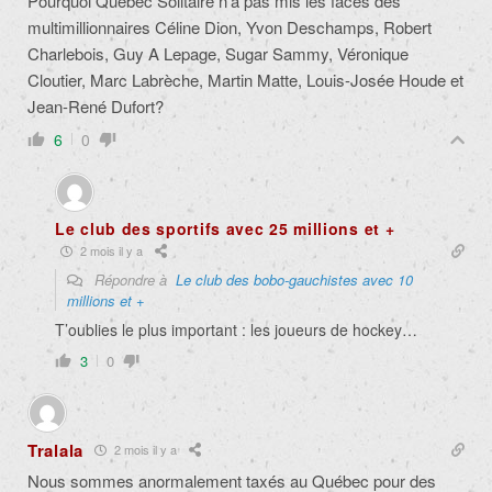
Pourquoi Québec Solitaire n’a pas mis les faces des
multimillionnaires Céline Dion, Yvon Deschamps, Robert
Charlebois, Guy A Lepage, Sugar Sammy, Véronique
Cloutier, Marc Labrèche, Martin Matte, Louis-Josée Houde et
Jean-René Dufort?
6
0
Le club des sportifs avec 25 millions et +
2 mois il y a
Répondre à
Le club des bobo-gauchistes avec 10
millions et +
T’oublies le plus important : les joueurs de hockey…
3
0
Tralala
2 mois il y a
Nous sommes anormalement taxés au Québec pour des