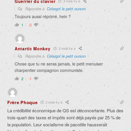
Guerrier du clavier
2 mois il y a
Répondre à
Colargol le petit ourson
Toujours aussi réprimé, hein ?
1
-2
Antartic Monkey
2 mois il y a
Répondre à
Colargol le petit ourson
Chose que tu ne seras jamais, le petit menuiser
charpentier compagnon communiste.
2
-1
Frère Phoque
2 mois il y a
La crédibilité économique de QS est déconcertante. Plus des
trois-quart des taxes et impôts sont déjà payés par 25 % de
la population. Leur socialisme de pacotille hausserait