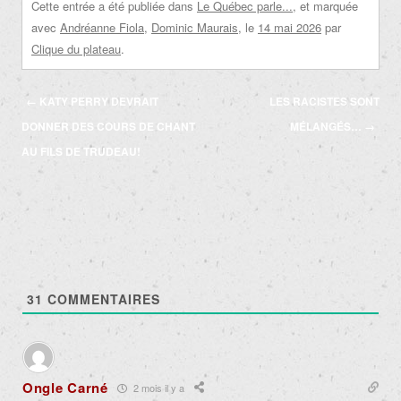
Cette entrée a été publiée dans
Le Québec parle...
, et marquée
avec
Andréanne Fiola
,
Dominic Maurais
, le
14 mai 2026
par
Clique du plateau
.
Navigation
←
KATY PERRY DEVRAIT
LES RACISTES SONT
des
DONNER DES COURS DE CHANT
MÉLANGÉS…
→
articles
AU FILS DE TRUDEAU!
31
COMMENTAIRES
Ongle Carné
2 mois il y a