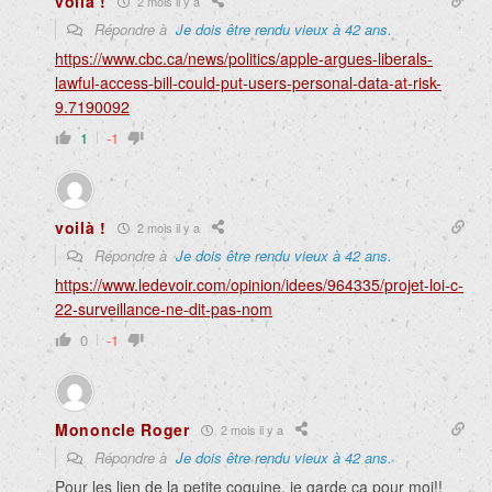
voilà !
2 mois il y a
Répondre à
Je dois être rendu vieux à 42 ans.
https://www.cbc.ca/news/politics/apple-argues-liberals-
lawful-access-bill-could-put-users-personal-data-at-risk-
9.7190092
1
-1
voilà !
2 mois il y a
Répondre à
Je dois être rendu vieux à 42 ans.
https://www.ledevoir.com/opinion/idees/964335/projet-loi-c-
22-surveillance-ne-dit-pas-nom
0
-1
Mononcle Roger
2 mois il y a
Répondre à
Je dois être rendu vieux à 42 ans.
Pour les lien de la petite coquine, je garde ça pour moi!!