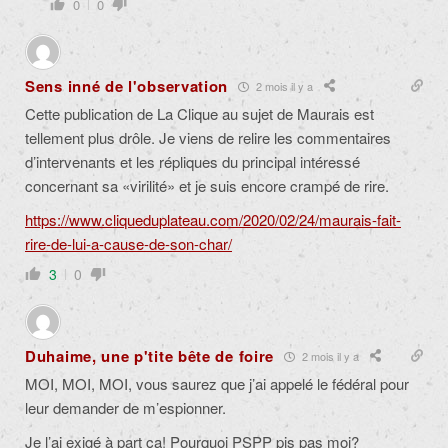
0
0
Sens inné de l'observation
2 mois il y a
Cette publication de La Clique au sujet de Maurais est
tellement plus drôle. Je viens de relire les commentaires
d’intervenants et les répliques du principal intéressé
concernant sa «virilité» et je suis encore crampé de rire.
https://www.cliqueduplateau.com/2020/02/24/maurais-fait-
rire-de-lui-a-cause-de-son-char/
3
0
Duhaime, une p'tite bête de foire
2 mois il y a
MOI, MOI, MOI, vous saurez que j’ai appelé le fédéral pour
leur demander de m’espionner.
Je l’ai exigé à part ça! Pourquoi PSPP pis pas moi?