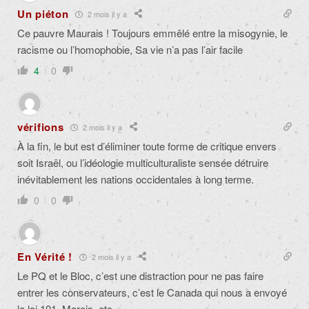
Un piéton
2 mois il y a
Ce pauvre Maurais ! Toujours emmêlé entre la misogynie, le
racisme ou l’homophobie, Sa vie n’a pas l’air facile
4
0
vérifions
2 mois il y a
À la fin, le but est d’éliminer toute forme de critique envers
soit Israël, ou l’idéologie multiculturaliste sensée détruire
inévitablement les nations occidentales à long terme.
0
0
En Vérité !
2 mois il y a
Le PQ et le Bloc, c’est une distraction pour ne pas faire
entrer les conservateurs, c’est le Canada qui nous a envoyé
la loi 101, Marois, etc…