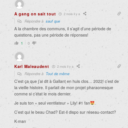
A gang on sait tout
2 mois il y a
Répondre à
sauf que
A la chambre des communs, il s’agit d’une période de
questions, pas une période de réponses!
1
0
Karl Maleaudent
2 mois il y a
Répondre à
Tout de même
C’est ça que j’ai dit à Gallant en huis clos… 2022! c’est de
la vieille histoire. Il parlait de mon projet pharaonesque
comme si c’état le mois dernier.
Je suis ton « seul ventilateur » Lily! #1 fan
.
C’est qui le beau Chad? Est-il dispo sur réseau-contact?
K-man