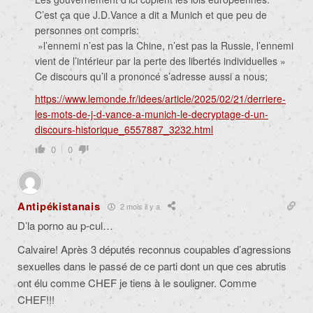
C’est ça que J.D.Vance a dit a Munich et que peu de
personnes ont compris:
»l’ennemi n’est pas la Chine, n’est pas la Russie, l’ennemi
vient de l’intérieur par la perte des libertés individuelles »
Ce discours qu’il a prononcé s’adresse aussi a nous;
https://www.lemonde.fr/idees/article/2025/02/21/derriere-
les-mots-de-j-d-vance-a-munich-le-decryptage-d-un-
discours-historique_6557887_3232.html
0
0
Antipékistanais
2 mois il y a
D’la porno au p-cul…
Calvaire! Après 3 députés reconnus coupables d’agressions
sexuelles dans le passé de ce parti dont un que ces abrutis
ont élu comme CHEF je tiens à le souligner. Comme
CHEF!!!