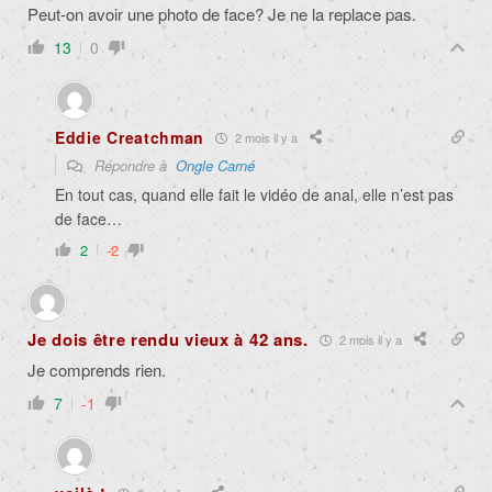
Peut-on avoir une photo de face? Je ne la replace pas.
13
0
Eddie Creatchman
2 mois il y a
Répondre à
Ongle Carné
En tout cas, quand elle fait le vidéo de anal, elle n’est pas
de face…
2
-2
Je dois être rendu vieux à 42 ans.
2 mois il y a
Je comprends rien.
7
-1