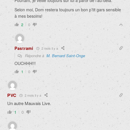
Pourtant, je veille toujours sur lui à partir de l’au-delà.
Selon moi, Dom restera toujours un bon p’tit gars sensible
à mes besoins!
2
0
Pastrami
2 mois il y a
Répondre à
M. Bernard Saint-Onge
OUCHHH!!!
1
0
PVC
2 mois il y a
Un autre Mauvais Live.
1
0