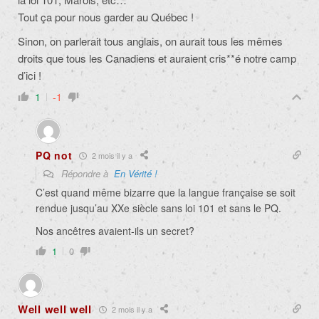
Tout ça pour nous garder au Québec !
Sinon, on parlerait tous anglais, on aurait tous les mêmes
droits que tous les Canadiens et auraient cris**é notre camp
d’ici !
1
-1
PQ not
2 mois il y a
Répondre à
En Vérité !
C’est quand même bizarre que la langue française se soit
rendue jusqu’au XXe siècle sans loi 101 et sans le PQ.
Nos ancêtres avaient-ils un secret?
1
0
Well well well
2 mois il y a