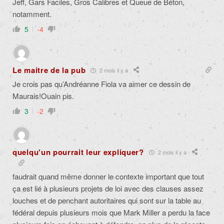
Jeff, Gars Faciles, Gros Calibres et Queue de Béton,
notamment.
5
-4
Le maitre de la pub
2 mois il y a
Je crois pas qu’Andréanne Fiola va aimer ce dessin de
Maurais!Ouain pis.
3
-2
quelqu'un pourrait leur expliquer?
2 mois il y a
faudrait quand même donner le contexte important que tout
ça est lié à plusieurs projets de loi avec des clauses assez
louches et de penchant autoritaires qui sont sur la table au
fédéral depuis plusieurs mois que Mark Miller a perdu la face