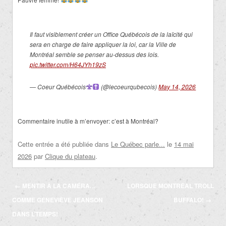
Il faut visiblement créer un Office Québécois de la laïcité qui
sera en charge de faire appliquer la loi, car la Ville de
Montréal semble se penser au-dessus des lois.
pic.twitter.com/H64JYh19zS
— Coeur Québécois
(@lecoeurqubecois)
May 14, 2026
Commentaire inutile à m’envoyer: c’est à Montréal?
Cette entrée a été publiée dans
Le Québec parle...
le
14 mai
2026
par
Clique du plateau
.
Navigation
←
MENTIR À LA CAMÉRA…
LORSQUE MONTRÉAL TROLL
des
COMME GENEVIÈVE JEANSON
BUFFALO!
→
articles
DANS L’TEMPS!