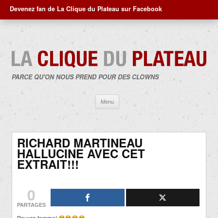
Devenez fan de La Clique du Plateau sur Facebook
PARCE QU'ON NOUS PREND POUR DES CLOWNS
Aller
Menu
au
contenu
RICHARD MARTINEAU
HALLUCINE AVEC CET
EXTRAIT!!!
0
PARTAGES
Pauvre femme!