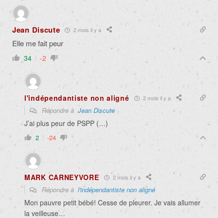
Jean Discute
2 mois il y a
Elle me fait peur
34
-2
l'indépendantiste non aligné
2 mois il y a
Répondre à
Jean Discute
J’ai plus peur de PSPP (…)
2
-24
MARK CARNEYVORE
2 mois il y a
Répondre à
l'indépendantiste non aligné
Mon pauvre petit bébé! Cesse de pleurer. Je vais allumer
la veilleuse…