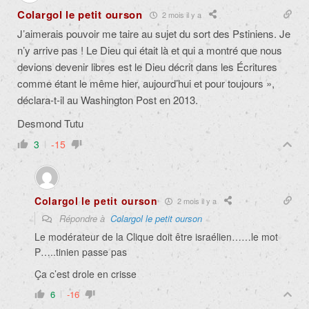
Colargol le petit ourson
2 mois il y a
J’aimerais pouvoir me taire au sujet du sort des Pstiniens. Je
n’y arrive pas ! Le Dieu qui était là et qui a montré que nous
devions devenir libres est le Dieu décrit dans les Écritures
comme étant le même hier, aujourd’hui et pour toujours »,
déclara-t-il au Washington Post en 2013.
Desmond Tutu
3
-15
Colargol le petit ourson
2 mois il y a
Répondre à
Colargol le petit ourson
Le modérateur de la Clique doit être israélien……le mot
P…..tinien passe pas
Ça c’est drole en crisse
6
-16