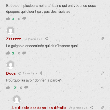
Et ce sont plusieurs noirs africains qui ont vécu les deux
époques qui disent ça , pas des racistes .
3
0
Zzzzzzz
2 mois il y a
La guignole endoctrinée qui dit n’importe quoi
3
0
Doos
2 mois il y a
Pourquoi lui avoir donner la parole?
12
0
Le diable est dans les détails
2 mois il y a