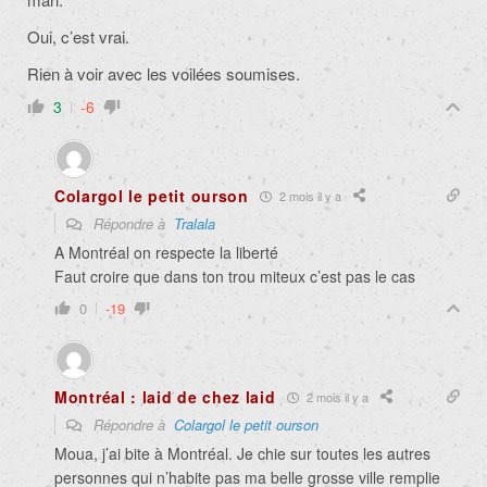
Oui, c’est vrai.
Rien à voir avec les voilées soumises.
3
-6
Colargol le petit ourson
2 mois il y a
Répondre à
Tralala
A Montréal on respecte la liberté
Faut croire que dans ton trou miteux c’est pas le cas
0
-19
Montréal : laid de chez laid
2 mois il y a
Répondre à
Colargol le petit ourson
Moua, j’ai bite à Montréal. Je chie sur toutes les autres
personnes qui n’habite pas ma belle grosse ville remplie