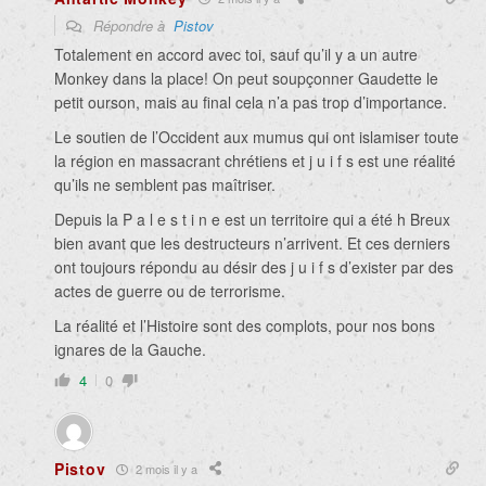
Répondre à
Pistov
Totalement en accord avec toi, sauf qu’il y a un autre
Monkey dans la place! On peut soupçonner Gaudette le
petit ourson, mais au final cela n’a pas trop d’importance.
Le soutien de l’Occident aux mumus qui ont islamiser toute
la région en massacrant chrétiens et j u i f s est une réalité
qu’ils ne semblent pas maîtriser.
Depuis la P a l e s t i n e est un territoire qui a été h Breux
bien avant que les destructeurs n’arrivent. Et ces derniers
ont toujours répondu au désir des j u i f s d’exister par des
actes de guerre ou de terrorisme.
La réalité et l’Histoire sont des complots, pour nos bons
ignares de la Gauche.
4
0
Pistov
2 mois il y a