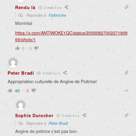
Rendu là
2 mois il y a
Répondre à
Farbroche
Montréal
https://x.com/ANTIWOKE1QC/status/20550827002271909
69/photo/1
0
0
Peter Bradi
2 mois il y a
Appropriation culturelle de Angine de Poitrine!
46
-3
Sophie Durocher
2 mois il y a
Répondre à
Peter Bradi
Angine de poitrine c’est pas bon.