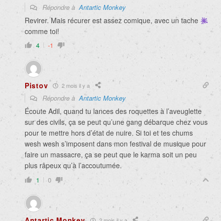
Répondre à
Antartic Monkey
Revirer. Mais récurer est assez comique, avec un tache
comme toi!
4
-1
Pistov
2 mois il y a
Répondre à
Antartic Monkey
Écoute Adil, quand tu lances des roquettes à l’aveuglette
sur des civils, ça se peut qu’une gang débarque chez vous
pour te mettre hors d’état de nuire. Si toi et tes chums
wesh wesh s’imposent dans mon festival de musique pour
faire un massacre, ça se peut que le karma soit un peu
plus râpeux qu’à l’accoutumée.
1
0
Antartic Monkey
2 mois il y a