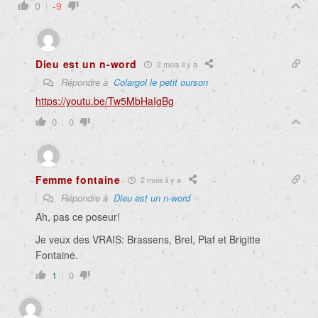
0
-9
Dieu est un n-word
2 mois il y a
Répondre à
Colargol le petit ourson
https://youtu.be/Tw5MbHaIgBg
0
0
Femme fontaine
2 mois il y a
Répondre à
Dieu est un n-word
Ah, pas ce poseur!
Je veux des VRAIS: Brassens, Brel, Piaf et Brigitte
Fontaine.
1
0