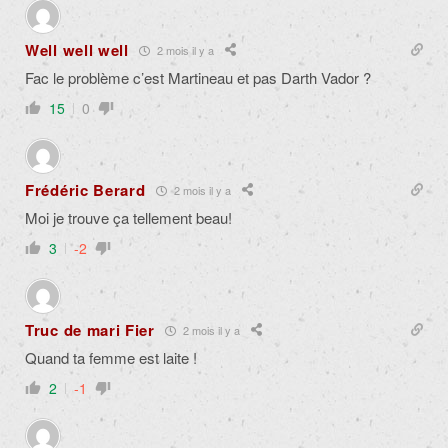
Well well well
2 mois il y a
Fac le problème c’est Martineau et pas Darth Vador ?
15
0
Frédéric Berard
2 mois il y a
Moi je trouve ça tellement beau!
3
-2
Truc de mari Fier
2 mois il y a
Quand ta femme est laite !
2
-1