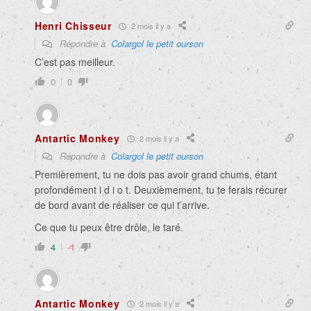
Henri Chisseur
2 mois il y a
Répondre à
Colargol le petit ourson
C’est pas meilleur.
0
0
Antartic Monkey
2 mois il y a
Répondre à
Colargol le petit ourson
Premièrement, tu ne dois pas avoir grand chums, étant
profondément i d i o t. Deuxièmement, tu te ferais récurer
de bord avant de réaliser ce qui t’arrive.
Ce que tu peux être drôle, le taré.
4
-1
Antartic Monkey
2 mois il y a