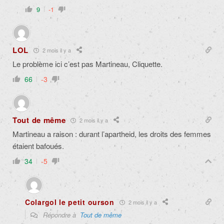
9
-1
LOL
2 mois il y a
Le problème ici c’est pas Martineau, Cliquette.
66
-3
Tout de même
2 mois il y a
Martineau a raison : durant l’apartheid, les droits des femmes
étaient bafoués.
34
-5
Colargol le petit ourson
2 mois il y a
Répondre à
Tout de même