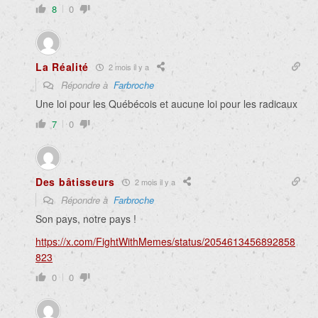
8
0
La Réalité
2 mois il y a
Répondre à
Farbroche
Une loi pour les Québécois et aucune loi pour les radicaux
7
0
Des bâtisseurs
2 mois il y a
Répondre à
Farbroche
Son pays, notre pays !
https://x.com/FightWithMemes/status/2054613456892858
823
0
0