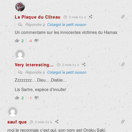
La Plaque du Cliteau
2 mois il y a
Répondre à
Colargol le petit ourson
Un commentaire sur les innocentes victimes du Hamas
2
-4
Very interesting…
2 mois il y a
Répondre à
Colargol le petit ourson
Zzzzzzzz….Dieu….Diable…
Lis Sartre, espèce d’inculte!
2
-1
sauf que
2 mois il y a
moi je reconnais c’est qui, son nom est Oroku Saki