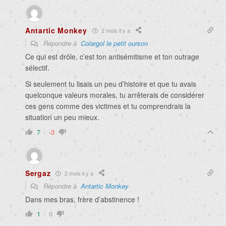
Antartic Monkey
2 mois il y a
Répondre à
Colargol le petit ourson
Ce qui est drôle, c’est ton antisémitisme et ton outrage
sélectif.
Si seulement tu lisais un peu d’histoire et que tu avais
quelconque valeurs morales, tu arrêterais de considérer
ces gens comme des victimes et tu comprendrais la
situation un peu mieux.
7
-3
Sergaz
2 mois il y a
Répondre à
Antartic Monkey
Dans mes bras, frère d’abstinence !
1
0