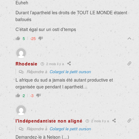
Euheh
Durant l’apartheid les droits de TOUT LE MONDE étaient
bafoués
C’était égal sur un osti d’temps
5
-25
Rhodesie
2 mois il y a
Répondre à
Colargol le petit ourson
L afrique du sud a jamais été autant productive et
organisée que pendant l apartheid…
2
-3
l'indépendantiste non aligné
2 mois il y a
Répondre à
Colargol le petit ourson
Demandez-le à Nelson (…)