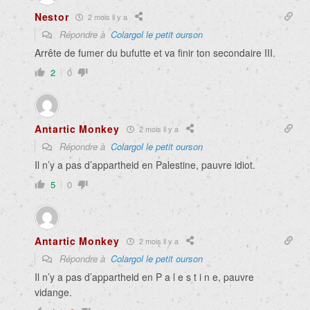
Nestor
2 mois il y a
Répondre à
Colargol le petit ourson
Arrête de fumer du bufutte et va finir ton secondaire III.
2
0
Antartic Monkey
2 mois il y a
Répondre à
Colargol le petit ourson
Il n’y a pas d’appartheid en Palestine, pauvre idiot.
5
0
Antartic Monkey
2 mois il y a
Répondre à
Colargol le petit ourson
Il n’y a pas d’appartheid en P a l e s t i n e, pauvre
vidange.