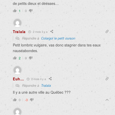
de petits dieux et déésses…
1
0
Tralala
2 mois il y a
Répondre à
Colargol le petit ourson
Petit lombric vulgaire, vas donc stagner dans tes eaux
nauséabondes.
2
0
Euh…
2 mois il y a
Répondre à
Tralala
Il y a une autre ville au Québec ???
0
-3