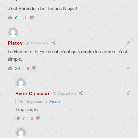
c’est Shredder des Tortues Ninjas!
6
-1
Pistov
2 mois il y a
Le Hamas et le Hezbollah n’ont qu’à rendre les armes, c’est
simple.
20
-8
Henri Chisseur
2 mois il y a
Répondre à
Pistov
Trop simple.
7
-2