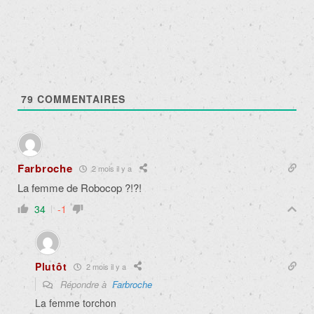
79
COMMENTAIRES
Farbroche
2 mois il y a
La femme de Robocop ?!?!
34
-1
Plutôt
2 mois il y a
Répondre à
Farbroche
La femme torchon