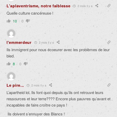
L'aplaventrisme, notre faiblesse
2 mois il y a
Quelle culture cancéreuse !
10
0
l'emmerdeur
2 mois il y a
Ils immigrent pour nous écoeurer avec les problèmes de leur
bled.
8
0
Le pire...
2 mois il y a
L’apartheid lol. Ils font quoi depuis qu’ils ont retrouvé leurs
ressources et leur terre???? Encore plus pauvres qu’avant et
incapables de faire croître ce pays !
Ils doivent s’ennuyer des Blancs !