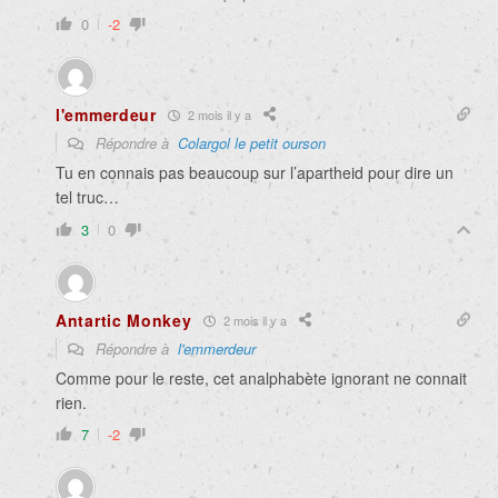
0
-2
l'emmerdeur
2 mois il y a
Répondre à
Colargol le petit ourson
Tu en connais pas beaucoup sur l’apartheid pour dire un
tel truc…
3
0
Antartic Monkey
2 mois il y a
Répondre à
l'emmerdeur
Comme pour le reste, cet analphabète ignorant ne connait
rien.
7
-2