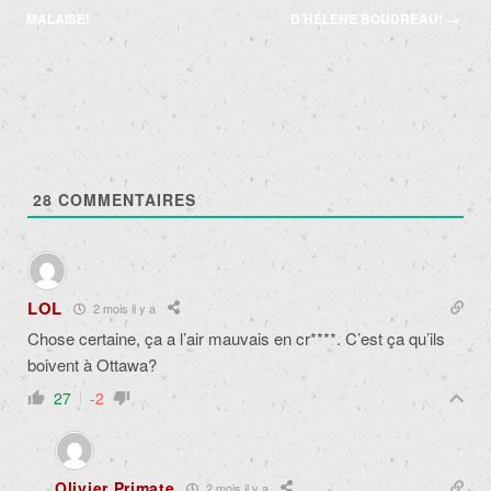
articles
MALAISE!
D’HÉLÈNE BOUDREAU!
→
28
COMMENTAIRES
LOL
2 mois il y a
Chose certaine, ça a l’air mauvais en cr****. C’est ça qu’ils
boivent à Ottawa?
27
-2
Olivier Primate
2 mois il y a