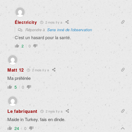
Électricity
2 mois il y a
Répondre à
Sens inné de l'observation
C’est un hasard pour la santé.
2
0
Matt 12
2 mois il y a
Ma préférée
5
0
Le fabriquant
2 mois il y a
Maide in Turkey. fais en dinde.
24
0