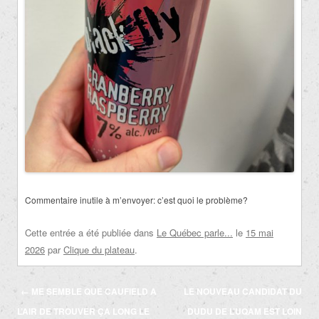
Commentaire inutile à m’envoyer: c’est quoi le problème?
Cette entrée a été publiée dans
Le Québec parle...
le
15 mai
2026
par
Clique du plateau
.
Navigation
←
ME SEMBLE QUE CAUFIELD A
LE NOUVEAU CANDIDAT DU
des
L’AIR DE TROUVER ÇA LONG LE
DUDU DE L’UQAM EST LOIN