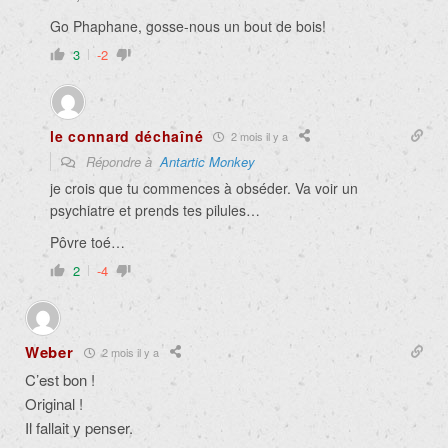
Go Phaphane, gosse-nous un bout de bois!
3
-2
le connard déchaîné
2 mois il y a
Répondre à
Antartic Monkey
je crois que tu commences à obséder. Va voir un
psychiatre et prends tes pilules…
Pôvre toé…
2
-4
Weber
2 mois il y a
C’est bon !
Original !
Il fallait y penser.