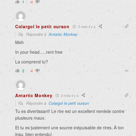
1
-4
Colargol le petit ourson
2 mois il y a
Répondre à
Antartic Monkey
Meh
In your head…..rent free
La comprend tu?
2
-4
Antartic Monkey
2 mois il y a
Répondre à
Colargol le petit ourson
Tu es divertissant! Le rire est un excellent remède contre
plusieurs maux.
Et tu es justement une source inépuisable de rires. À ton
insu, bien entendu!