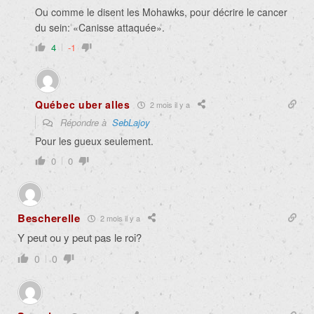
Ou comme le disent les Mohawks, pour décrire le cancer
du sein: «Canisse attaquée».
4
-1
Québec uber alles
2 mois il y a
Répondre à
SebLajoy
Pour les gueux seulement.
0
0
Bescherelle
2 mois il y a
Y peut ou y peut pas le roi?
0
0