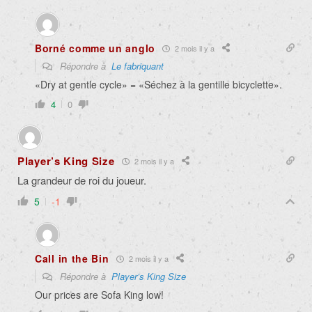
Borné comme un anglo
2 mois il y a
Répondre à
Le fabriquant
«Dry at gentle cycle» = «Séchez à la gentille bicyclette».
4
0
Player’s King Size
2 mois il y a
La grandeur de roi du joueur.
5
-1
Call in the Bin
2 mois il y a
Répondre à
Player’s King Size
Our prices are Sofa King low!