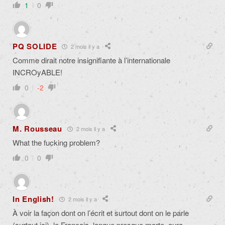
1
0
PQ SOLIDE
2 mois il y a
Comme dirait notre insignifiante à l’internationale
INCROyABLE!
0
-2
M. Rousseau
2 mois il y a
What the fucking problem?
0
0
In English!
2 mois il y a
À voir la façon dont on l’écrit et surtout dont on le parle
(surtout ici), le Français, langue presque morte, aura