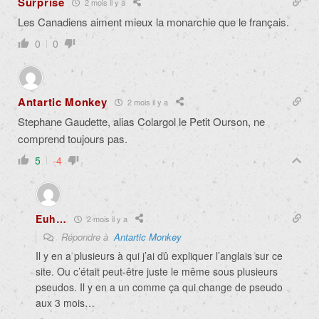
Surprise
2 mois il y a
Les Canadiens aiment mieux la monarchie que le français.
0
0
Antartic Monkey
2 mois il y a
Stephane Gaudette, alias Colargol le Petit Ourson, ne
comprend toujours pas.
5
-4
Euh…
2 mois il y a
Répondre à
Antartic Monkey
Il y en a plusieurs à qui j’ai dû expliquer l’anglais sur ce
site. Ou c’était peut-être juste le même sous plusieurs
pseudos. Il y en a un comme ça qui change de pseudo
aux 3 mois…