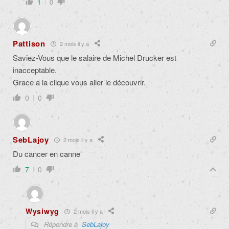
1
0
Pattison
2 mois il y a
Saviez-Vous que le salaire de Michel Drucker est
inacceptable.
Grace a la clique vous aller le découvrir.
0
0
SebLajoy
2 mois il y a
Du cancer en canne
7
0
Wysiwyg
2 mois il y a
Répondre à
SebLajoy