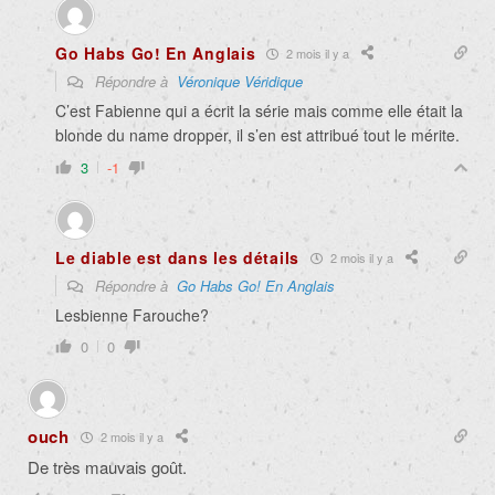
Go Habs Go! En Anglais
2 mois il y a
Répondre à
Véronique Véridique
C’est Fabienne qui a écrit la série mais comme elle était la
blonde du name dropper, il s’en est attribué tout le mérite.
3
-1
Le diable est dans les détails
2 mois il y a
Répondre à
Go Habs Go! En Anglais
Lesbienne Farouche?
0
0
ouch
2 mois il y a
De très mauvais goût.