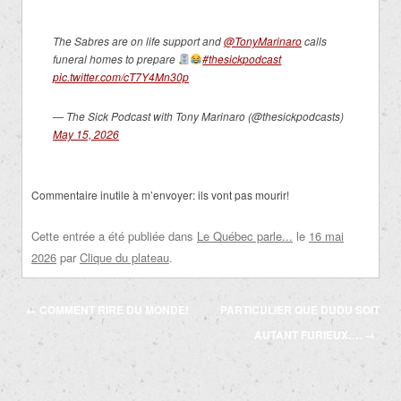
The Sabres are on life support and
@TonyMarinaro
calls
funeral homes to prepare
#thesickpodcast
pic.twitter.com/cT7Y4Mn30p
— The Sick Podcast with Tony Marinaro (@thesickpodcasts)
May 15, 2026
Commentaire inutile à m’envoyer: ils vont pas mourir!
Cette entrée a été publiée dans
Le Québec parle...
le
16 mai
2026
par
Clique du plateau
.
Navigation
←
COMMENT RIRE DU MONDE!
PARTICULIER QUE DUDU SOIT
des
AUTANT FURIEUX….
→
articles