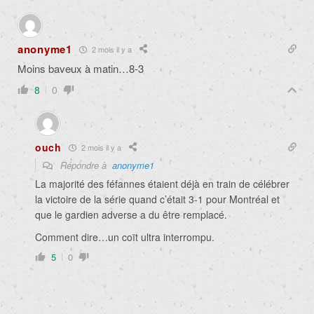
anonyme1
2 mois il y a
Moins baveux à matin…8-3
8
0
ouch
2 mois il y a
Répondre à
anonyme1
La majorité des féfannes étaient déjà en train de célébrer
la victoire de la série quand c’était 3-1 pour Montréal et
que le gardien adverse a du être remplacé.
Comment dire…un coït ultra interrompu.
5
0