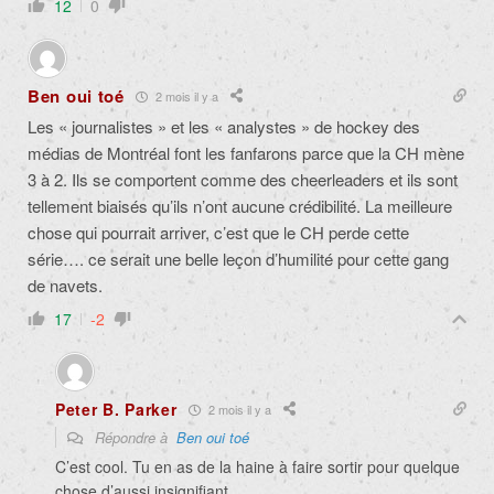
12
0
Ben oui toé
2 mois il y a
Les « journalistes » et les « analystes » de hockey des
médias de Montréal font les fanfarons parce que la CH mène
3 à 2. Ils se comportent comme des cheerleaders et ils sont
tellement biaisés qu’ils n’ont aucune crédibilité. La meilleure
chose qui pourrait arriver, c’est que le CH perde cette
série…. ce serait une belle leçon d’humilité pour cette gang
de navets.
17
-2
Peter B. Parker
2 mois il y a
Répondre à
Ben oui toé
C’est cool. Tu en as de la haine à faire sortir pour quelque
chose d’aussi insignifiant.