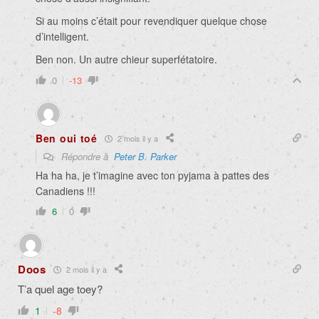
Si au moins c’était pour revendiquer quelque chose
d’intelligent.
Ben non. Un autre chieur superfétatoire.
0
-13
Ben oui toé
2 mois il y a
Répondre à
Peter B. Parker
Ha ha ha, je t’imagine avec ton pyjama à pattes des
Canadiens !!!
6
0
Doos
2 mois il y a
T’a quel age toey?
1
-8