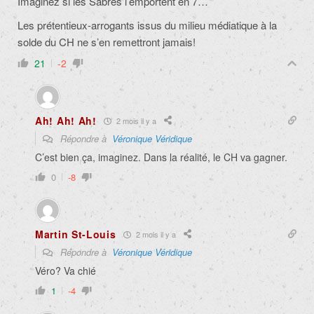
Imaginez si les Sabres l’emportent en 7…
Les prétentieux-arrogants issus du milieu médiatique à la
solde du CH ne s’en remettront jamais!
21
-2
Ah! Ah! Ah!
2 mois il y a
Répondre à
Véronique Véridique
C’est bien ça, imaginez. Dans la réalité, le CH va gagner.
0
-8
Martin St-Louis
2 mois il y a
Répondre à
Véronique Véridique
Véro? Va chié
1
-4