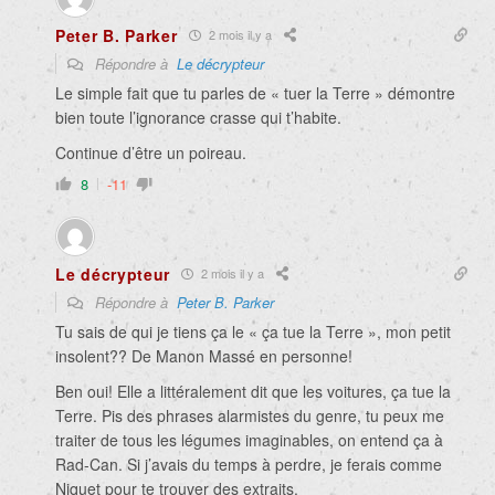
Peter B. Parker
2 mois il y a
Répondre à
Le décrypteur
Le simple fait que tu parles de « tuer la Terre » démontre
bien toute l’ignorance crasse qui t’habite.
Continue d’être un poireau.
8
-11
Le décrypteur
2 mois il y a
Répondre à
Peter B. Parker
Tu sais de qui je tiens ça le « ça tue la Terre », mon petit
insolent?? De Manon Massé en personne!
Ben oui! Elle a littéralement dit que les voitures, ça tue la
Terre. Pis des phrases alarmistes du genre, tu peux me
traiter de tous les légumes imaginables, on entend ça à
Rad-Can. Si j’avais du temps à perdre, je ferais comme
Niquet pour te trouver des extraits.