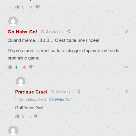
0
-1
Go Habs Go!
2 mois il y a
Quand même…8 à 3… C’est toute une rincée!
D’après moé, ils vont sa faire slogger d’aplomb lors de la
prochaine game.
4
-6
Pratique Cruel
2 mois il y a
Répondre à
Go Habs Go!
Golf Habs Golf!
0
0