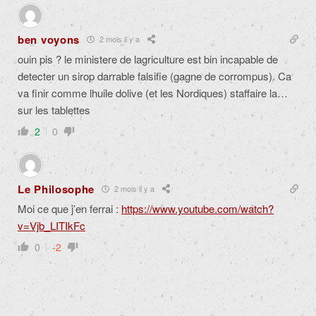
ben voyons
2 mois il y a
ouin pis ? le ministere de lagriculture est bin incapable de
detecter un sirop darrable falsifie (gagne de corrompus). Ca
va finir comme lhuile dolive (et les Nordiques) staffaire la…
sur les tablettes
2
0
Le Philosophe
2 mois il y a
Moi ce que j’en ferrai :
https://www.youtube.com/watch?
v=Vjb_LITIkFc
0
-2