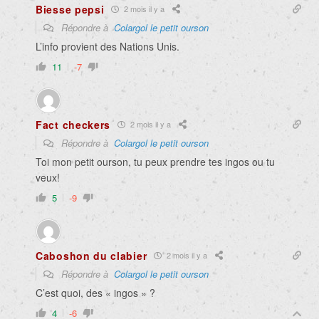
Biesse pepsi
2 mois il y a
Répondre à
Colargol le petit ourson
L’info provient des Nations Unis.
11
-7
Fact checkers
2 mois il y a
Répondre à
Colargol le petit ourson
Toi mon petit ourson, tu peux prendre tes ingos ou tu
veux!
5
-9
Caboshon du clabier
2 mois il y a
Répondre à
Colargol le petit ourson
C’est quoi, des « ingos » ?
4
-6