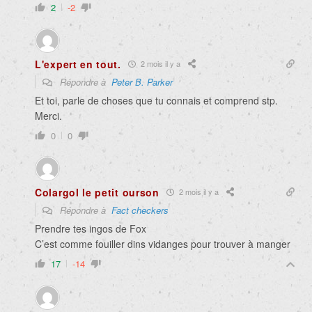
2
-2
L'expert en tout.
2 mois il y a
Répondre à
Peter B. Parker
Et toi, parle de choses que tu connais et comprend stp.
Merci.
0
0
Colargol le petit ourson
2 mois il y a
Répondre à
Fact checkers
Prendre tes ingos de Fox
C’est comme fouiller dins vidanges pour trouver à manger
17
-14