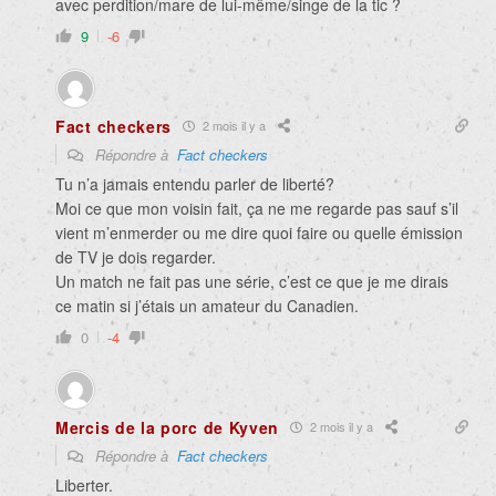
avec perdition/mare de lui-même/singe de la tic ?
9
-6
Fact checkers
2 mois il y a
Répondre à
Fact checkers
Tu n’a jamais entendu parler de liberté?
Moi ce que mon voisin fait, ça ne me regarde pas sauf s’il
vient m’enmerder ou me dire quoi faire ou quelle émission
de TV je dois regarder.
Un match ne fait pas une série, c’est ce que je me dirais
ce matin si j’étais un amateur du Canadien.
0
-4
Mercis de la porc de Kyven
2 mois il y a
Répondre à
Fact checkers
Liberter.