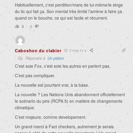
Habituellement, c’est perdition/mare de lui-même/le singe
du tic qui fait ça. Son mental très limité l’amène à faire ça
quand on le bouche, ce qui est facile et récurrent.
3
-3
Caboshon du clabier
2 mois il y a
Répondre à
Un piéton
C’est soie Fox, c’est soie les autres en parlent pas.
C’est pas compliquer.
La nouvelle est pourtant vrai, à la base.
La nouvelle ? Les Nations Unis abandonnent officiellement
le scénario du pire (RCP8.5) en matière de changements
climatique.
C’est majeure, comme developement.
Un grand merci à Fact checkers, autrement je serais
passer à côté de cette nouvelle importante ! Un grand