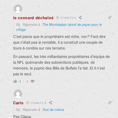
le connard déchaîné
2 mois il y a
Répondre à
The Montréalais tanné de payer pour le
village
C’est parce que le propriétaire est riche, non? Faut dire
que c’était pas si rentable, il a construit une couple de
tours à condos sur ces terrains.
En passant, les très milliardaires propriétaires d’équipe de
la NFL quémande des subventions publiques. de
mémoire, le poprio des Bills de Buffalo l’a fait. Et il n’est
pas le seul.
1
-1
Carlo
2 mois il y a
Répondre à
Tout de même
Pas Clique.