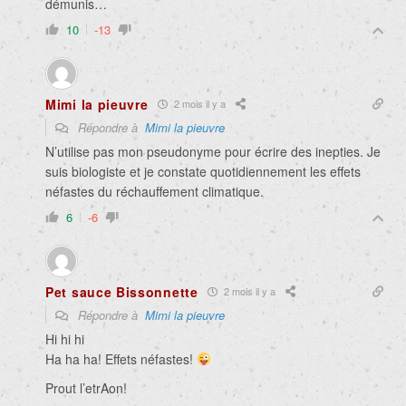
démunis…
10
-13
Mimi la pieuvre
2 mois il y a
Répondre à
Mimi la pieuvre
N’utilise pas mon pseudonyme pour écrire des inepties. Je
suis biologiste et je constate quotidiennement les effets
néfastes du réchauffement climatique.
6
-6
Pet sauce Bissonnette
2 mois il y a
Répondre à
Mimi la pieuvre
Hi hi hi
Ha ha ha! Effets néfastes!
Prout l’etrAon!