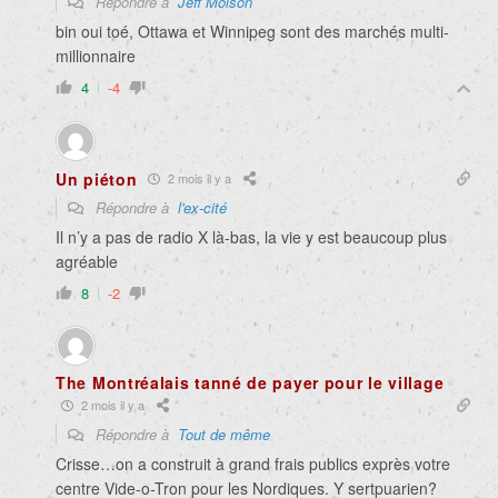
Répondre à
Jeff Molson
bin oui toé, Ottawa et Winnipeg sont des marchés multi-
millionnaire
4
-4
Un piéton
2 mois il y a
Répondre à
l'ex-cité
Il n’y a pas de radio X là-bas, la vie y est beaucoup plus
agréable
8
-2
The Montréalais tanné de payer pour le village
2 mois il y a
Répondre à
Tout de même
Crisse…on a construit à grand frais publics exprès votre
centre Vide-o-Tron pour les Nordiques. Y sertpuarien?