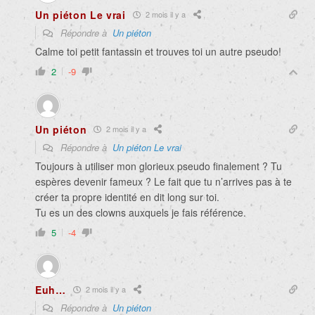
Un piéton Le vrai
2 mois il y a
Répondre à
Un piéton
Calme toi petit fantassin et trouves toi un autre pseudo!
2
-9
Un piéton
2 mois il y a
Répondre à
Un piéton Le vrai
Toujours à utiliser mon glorieux pseudo finalement ? Tu
espères devenir fameux ? Le fait que tu n’arrives pas à te
créer ta propre identité en dit long sur toi.
Tu es un des clowns auxquels je fais référence.
5
-4
Euh…
2 mois il y a
Répondre à
Un piéton