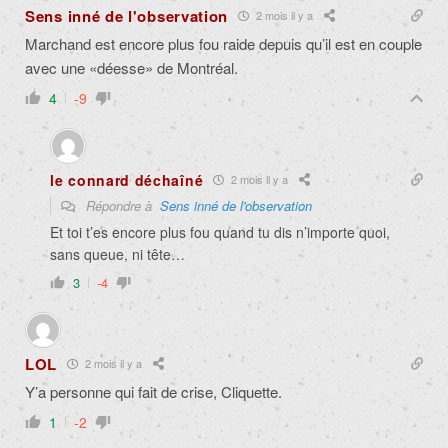
Sens inné de l'observation
2 mois il y a
Marchand est encore plus fou raide depuis qu’il est en couple
avec une «déesse» de Montréal.
4
-9
le connard déchaîné
2 mois il y a
Répondre à
Sens inné de l'observation
Et toi t’es encore plus fou quand tu dis n’importe quoi,
sans queue, ni tête…
3
-4
LOL
2 mois il y a
Y’a personne qui fait de crise, Cliquette.
1
-2