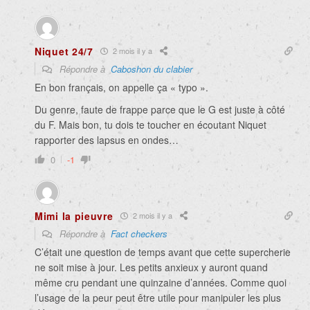
Niquet 24/7
2 mois il y a
Répondre à
Caboshon du clabier
En bon français, on appelle ça « typo ».
Du genre, faute de frappe parce que le G est juste à côté
du F. Mais bon, tu dois te toucher en écoutant Niquet
rapporter des lapsus en ondes…
0
-1
Mimi la pieuvre
2 mois il y a
Répondre à
Fact checkers
C’était une question de temps avant que cette supercherie
ne soit mise à jour. Les petits anxieux y auront quand
même cru pendant une quinzaine d’années. Comme quoi
l’usage de la peur peut être utile pour manipuler les plus