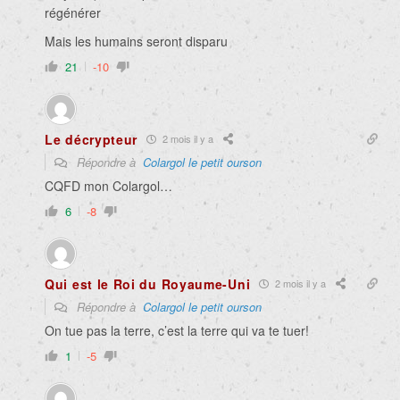
régénérer
Mais les humains seront disparu
21
-10
Le décrypteur
2 mois il y a
Répondre à
Colargol le petit ourson
CQFD mon Colargol…
6
-8
Qui est le Roi du Royaume-Uni
2 mois il y a
Répondre à
Colargol le petit ourson
On tue pas la terre, c’est la terre qui va te tuer!
1
-5