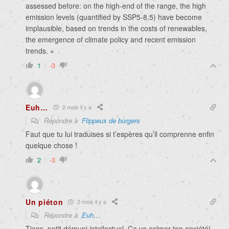
assessed before: on the high-end of the range, the high
emission levels (quantified by SSP5-8.5) have become
implausible, based on trends in the costs of renewables,
the emergence of climate policy and recent emission
trends. »
1
-3
Euh…
2 mois il y a
Répondre à
Flippeux de burgers
Faut que tu lui traduises si t’espères qu’il comprenne enfin
quelque chose !
2
-3
Un piéton
2 mois il y a
Répondre à
Euh…
Tiens, petit démuni intellectuel. Ça va calmer ton anxiété!