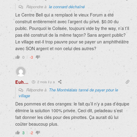
Répondre à
le connard déchaîné
Le Centre Bell qui a remplacé le vieux Forum a été
construit entièrement avec l’argent du privé. $0.00 du
public. Pourquoi le Colisée, toujours vide by the way, n’a t’il
pas été construit de la même façon? Sans argent public?
Le village est-il trop pauvre pour se payer un amphithéâtre
avec SON argent et non celui des autres?
0
-3
Euh…
2 mois il y a
Répondre à
The Montréalais tanné de payer pour le
village
Des pommes et des oranges: le fait qu’il n’y a pas d’équipe
élimine la solution 100% privée. Ceci dit, peladeau s’est
fait donner les clés pour des pinottes. Ça aurait dû lui
coûter beaucoup plus.
3
-2