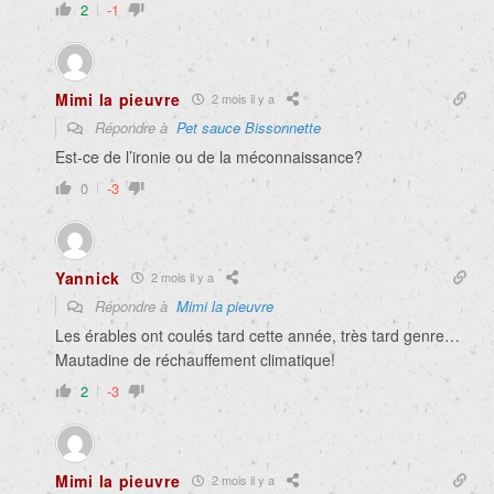
2
-1
Mimi la pieuvre
2 mois il y a
Répondre à
Pet sauce Bissonnette
Est-ce de l’ironie ou de la méconnaissance?
0
-3
Yannick
2 mois il y a
Répondre à
Mimi la pieuvre
Les érables ont coulés tard cette année, très tard genre…
Mautadine de réchauffement climatique!
2
-3
Mimi la pieuvre
2 mois il y a