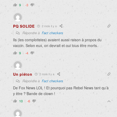
9
-3
PQ SOLIDE
2 mois il y a
Répondre à
Fact checkers
Ils (les complotistes) avaient aussi raison à propos du
vaccin. Selon eux, on devrait et oui tous être morts.
9
-4
Un piéton
2 mois il y a
Répondre à
Fact checkers
De Fox News LOL ! Et pourquoi pas Rebel News tant qu’à
y être ? Bande de clown !
10
-6