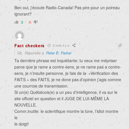
Ben oui, j’écoute Radio-Canada! Pas pire pour un poireau
ignorant?
3
-6
Fact checkers
2 mois il y a
Répondre à
Peter B. Parker
Ta dernière phrase est inquiétante: tu veux me mépriser
parce que je rame a contre-sens, je ne rame pas a contre-
sens, je n’insulte personne, je fais de la »Vérification des
FAITS » des FAITS, je ne done pas d’opinion j’agis comme
une courroie de transmission.
Si un(e) Québécois(e) a un peu d’intelligence, il va sur le
site officiel en question et il JUGE DE LUI-MÊME LA
NOUVELLE.
Comm.inutile: le scientifique montre la lune, l’idiot montre
le
le doigt!