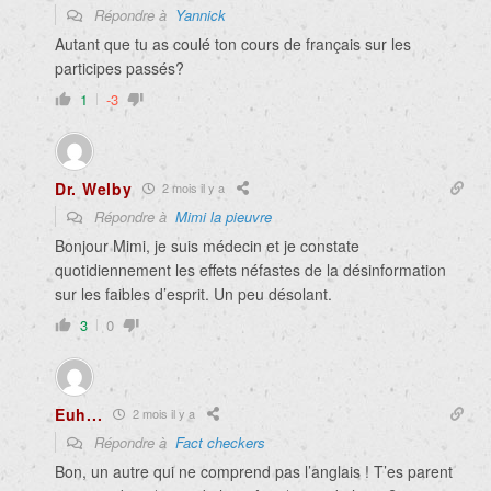
Répondre à
Yannick
Autant que tu as coulé ton cours de français sur les
participes passés?
1
-3
Dr. Welby
2 mois il y a
Répondre à
Mimi la pieuvre
Bonjour Mimi, je suis médecin et je constate
quotidiennement les effets néfastes de la désinformation
sur les faibles d’esprit. Un peu désolant.
3
0
Euh...
2 mois il y a
Répondre à
Fact checkers
Bon, un autre qui ne comprend pas l’anglais ! T’es parent